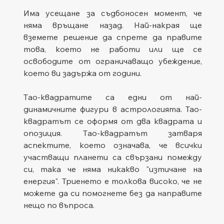
Има усещане за съдбоносен момент, че 
няма връщане назад. Най-накрая ще 
вземете решение да спрете да правите 
това, което не работи или ще се 
освободите от ограничаващо убеждение, 
което ви задържа от години.
Tао-квадратите са едни от най-
динамичните фигури в астрологията. Тао-
квадратът се оформя от два квадрата и 
опозиция. Tао-квадратът затваря 
аспектите, което означава, че всички 
участващи планети са свързани помежду 
си, така че няма никакво "изтичане на 
енергия". Триенето е толкова високо, че не 
можете да си помогнете без да направите 
нещо по въпроса.