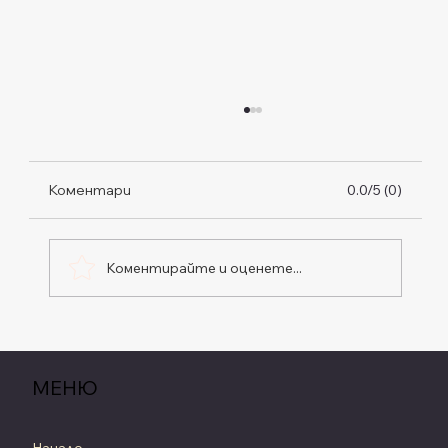
Коментари
0.0/5 (0)
Коментирайте и оценете...
Северен Възел във Водолей, Южен
Възел в Лъв: Индивидът в Служба на
МЕНЮ
Бъдещето (2026–2028)