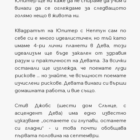
Юпитер ще ни каже да не спираме да учим и 
винаги да се оглеждаме за следващото 
голямо нещо в живота ни. 
Квадратът на Юпитер с Нептун сам по 
себе си е много идеалистичен, но тъй като 
имаме 4-ри лични планети в Дева, този 
идеализъм ще бъде закален от здравия 
разум и практичност на Девата. За всички 
останали ще изглежда, че поемате луди 
рискове ... но знайте, че всъщност поемате 
изчислени рискове. Девата винаги си върши 
домашната работа, и вие също.
Стив Джобс (шести дом Слънце, с 
асцендент Дева) има едно известно 
изказване „останете си глупави, останете 
си гладни“ - и това почти обобщава 
първата половина на септември.