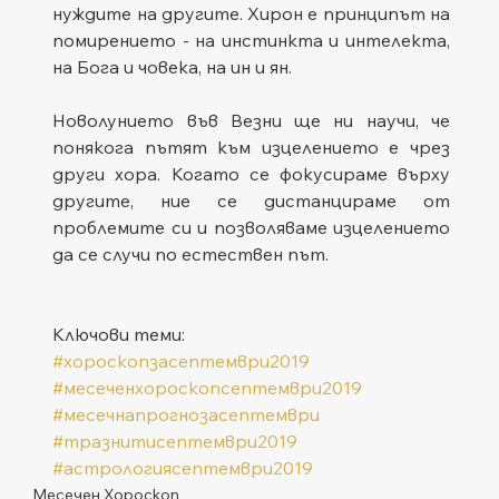
нуждите на другите. Хирон е принципът на 
помирението - на инстинкта и интелекта, 
на Бога и човека, на ин и ян.
Новолунието във Везни ще ни научи, че 
понякога пътят към изцелението е чрез 
други хора. Когато се фокусираме върху 
другите, ние се дистанцираме от 
проблемите си и позволяваме изцелението 
да се случи по естествен път. 
Ключови теми:
#хороскопзасептември2019
#месеченхороскопсептември2019
#месечнапрогнозасептември
#тразнитисептември2019
#астрологиясептември2019
Месечен Хороскоп