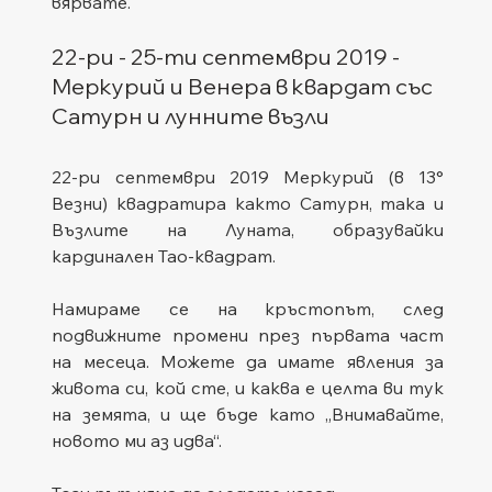
вярвате.
22-ри - 25-ти септември 2019 - 
Меркурий и Венера в квардат със 
Сатурн и лунните възли
22-ри септември 2019 Меркурий (в 13° 
Везни) квадратира както Сатурн, така и 
Възлите на Луната, образувайки 
кардинален Тао-квадрат.
Намираме се на кръстопът, след 
подвижните промени през първата част 
на месеца. Можете да имате явления за 
живота си, кой сте, и каква е целта ви тук 
на земята, и ще бъде като „Внимавайте, 
новото ми аз идва“.