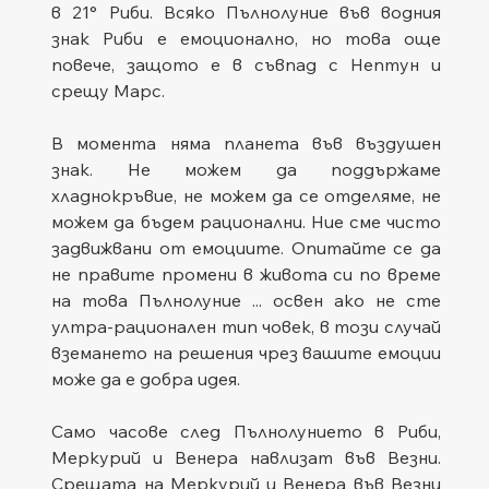
в 21° Риби. Всяко Пълнолуние във водния 
знак Риби е емоционално, но това още 
повече, защото е в съвпад с Нептун и 
срещу Марс.
В момента няма планета във въздушен 
знак. Не можем да поддържаме 
хладнокръвие, не можем да се отделяме, не 
можем да бъдем рационални. Ние сме чисто 
задвижвани от емоциите. Опитайте се да 
не правите промени в живота си по време 
на това Пълнолуние ... освен ако не сте 
ултра-рационален тип човек, в този случай 
вземането на решения чрез вашите емоции 
може да е добра идея.
Само часове след Пълнолунието в Риби, 
Меркурий и Венера навлизат във Везни. 
Срещата на Меркурий и Венера във Везни 