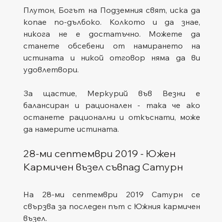
Плутон, Богът на Подземния свят, иска да 
копае по-дълбоко. Колкото и да знае, 
никога не е достатъчно. Можете да 
станете обсебени от намирането на 
истината и никой отговор няма да ви 
удовлетвори.
За щастие, Меркурий във Везни е 
балансиран и рационален - така че ако 
останете рационални и откъснати, може 
да намерите истината.
28-ми септември 2019 - Южен 
Кармичен възел съвпад Сатурн
На 28-ми септември 2019 Сатурн се 
свързва за последен път с Южния кармичен 
възел.