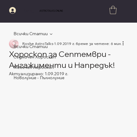
Вход
ASTROTALKS.ONLINE
Всички Статии
Roshe AstroTalks
1.09.2019 г.
време за четене: 6 мин.
Всички Статии
Хороскоп за Септември -
Седмичен Хороскоп
Ангажименти и Напредък!
Месечен Хороскоп
Актуализирано:
1.09.2019 г.
Новолуние - Пълнолуние
Оценено с NaN от 5 звезди.