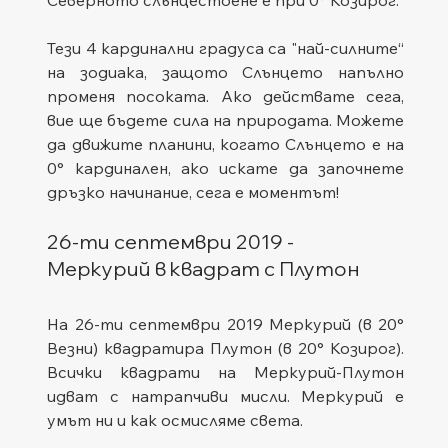
Тези 4 кардинални градуса са "най-силните“ 
на зодиака, защото Слънцето напълно 
променя посоката. Ако действате сега, 
вие ще бъдете сила на природата. Можете 
да движите планини, когато Слънцето е на 
0° кардинален, ако искате да започнете 
дръзко начинание, сега е моментът!
26-ти септември 2019 - 
Меркурий в квадрат с Плутон
На 26-ти септември 2019 Меркурий (в 20° 
Везни) квадратира Плутон (в 20° Козирог). 
Всички квадрати на Меркурий-Плутон 
идват с натрапчиви мисли. Меркурий е 
умът ни и как осмисляме света.