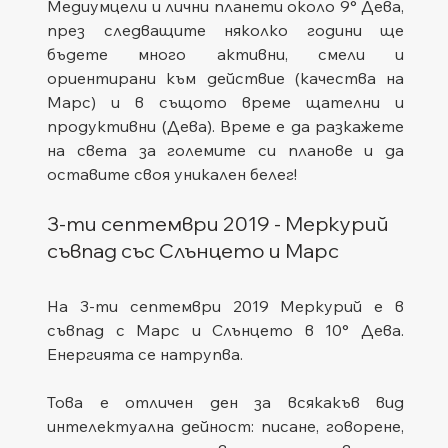
Медиумцели и лични планети около 9° Дева, 
през следващите няколко години ще 
бъдете много активни, смели и 
ориентирани към действие (качества на 
Марс) и в същото време щателни и 
продуктивни (Дева). Време е да разкажете 
на света за големите си планове и да 
оставите своя уникален белег!
3-ти септември 2019 - Меркурий 
съвпад със Слънцето и Марс
На 3-ти септември 2019 Меркурий е в 
съвпад с Марс и Слънцето в 10° Дева. 
Енергията се натрупва.
Това е отличен ден за всякакъв вид 
интелектуална дейност: писане, говорене, 