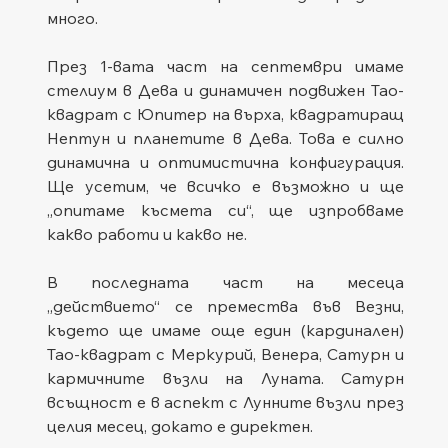
много.
През 1-вата част на септември имаме 
стелиум в Дева и динамичен подвижен Тао-
квадрат с Юпитер на върха, квадратиращ 
Нептун и планетите в Дева. Това е силно 
динамична и оптимистична конфигурация. 
Ще усетим, че всичко е възможно и ще 
„опитаме късмета си“, ще изпробваме 
какво работи и какво не.
В последната част на месеца 
„действието“ се премества във Везни, 
където ще имаме още един (кардинален) 
Тао-квадрат с Меркурий, Венера, Сатурн и 
кармичните възли на Луната. Сатурн 
всъщност е в аспект с Лунните възли през 
целия месец, докато е директен.