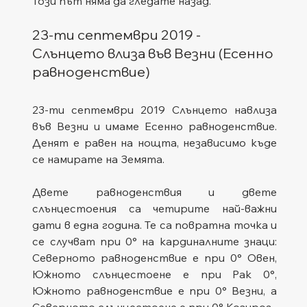
Този път няма да гледате назад.
23-ти септември 2019 - 
Слънцето влиза във Везни (Есенно 
равноденствие)
23-ти септември 2019 Слънцето навлиза 
във Везни и имаме Есенно равноденствие. 
Денят е равен на нощта, независимо къде 
се намирате на Земята.
Двете равноденствия и двете 
слънцестоения са четирите най-важни 
дати в една година. Те са повратна точка и 
се случват при 0° на кардиналните знаци: 
Северното равноденствие е при 0° Овен, 
Южното слънцестоене е при Рак 0°, 
Южното равноденствие е при 0° Везни, а 
Северното слънцестоене е при 0° Козирог.