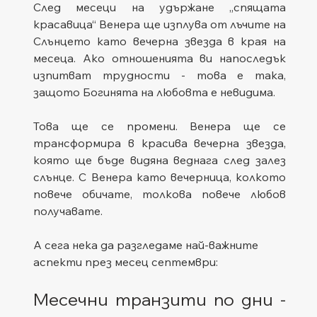
След месеци на удържане „спящата 
красавица“ Венера ще изплува от лъчите на 
Слънцето като вечерна звезда в края на 
месеца. Ако отношенията ви напоследък 
изпитват трудности - това е така, 
защото Богинята на любовта е невидима.
Това ще се промени. Венера ще се 
трансформира в красива вечерна звезда, 
която ще бъде видяна веднага след залез 
слънце. С Венера като вечерница, колкото 
повече обичате, толкова повече любов 
получавате.
А сега нека да разгледаме най-важните 
аспекти през месец септември:
Месечни транзити по дни - 