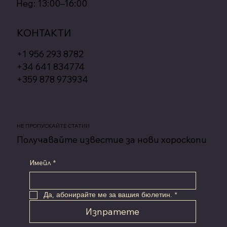
Нед: 13:00–16:00
КОНТАКТИ
+1 956 293 8782
+34 641 834774
+359 878 973934
НЕ ПРОПУСКАЙТЕ СТАТИИ
Получавайте известие за нови хороскопи
Имейл
*
Да, абонирайте ме за вашия бюлетин.
*
Изпратете