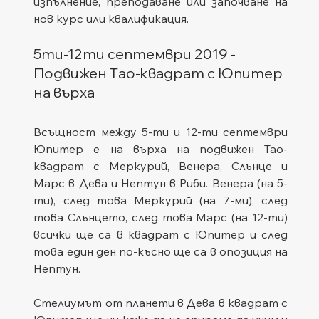
изпълнение, преподаване или започване на 
нов курс или квалификация.
5ти-12ти септември 2019 - 
Подвижен Tао-квадрат с Юпитер 
на върха
Всъщност между 5-ти и 12-ти септември 
Юпитер е на върха на подвижен Тао-
квадрат с Меркурий, Венера, Слънце и 
Марс в Дева и Нептун в Риби. Венера (на 5-
ти), след това Меркурий (на 7-ми), след 
това Слънцето, след това Марс (на 12-ти) 
всички ще са в квадрат с Юпитер и след 
това един ден по-късно ще са в опозиция на 
Нептун.
Стелиумът от планети в Дева в квадрат с 