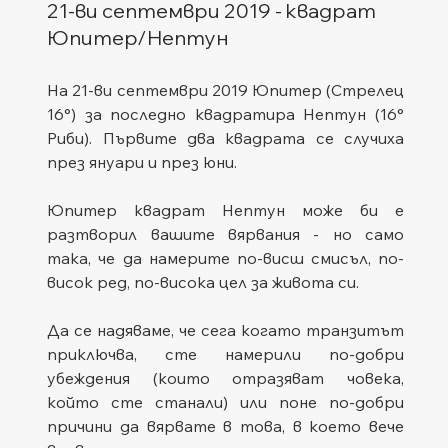
21-ви септември 2019 - квадрат 
Юпитер/Нептун
На 21-ви септември 2019 Юпитер (Стрелец 
16°) за последно квадратира Нептун (16° 
Риби). Първите два квадрата се случиха 
през януари и през юни.
Юпитер квадрат Нептун може би е 
разтворил вашите вярвания - но само 
така, че да намерите по-висш смисъл, по-
висок ред, по-висока цел за живота си.
Да се надяваме, че сега когато транзитът 
приключва, сте намерили по-добри 
убеждения (които отразяват човека, 
който сте станали) или поне по-добри 
причини да вярвате в това, в което вече 