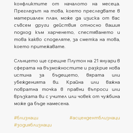
конфликтите от началото на месеца. 
Прегледът на това, което преследвате в 
материален план, може да изиска от вас 
съвсем други действия относно вашия 
подход към харченето, спестяването и 
това какво споделяте, за сметка на това, 
което притежавате.
Слънцето ще срещне Плутон на 21 януари в 
сферата на възможностите и разкрие нова 
истина за бъдещето, вярата или 
убежденията ви. Крайна или важна 
повратна точка в правни въпроси или 
връзката ви с учител или човек от чужбина 
може да бъде намесена.
#близнаци
#асцендентблизнаци
#зодияблизнаци