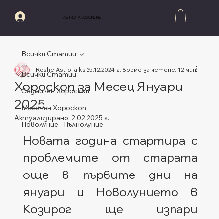
Вход
ASTROTALKS.ONLINE
Всички Статии
Roshe AstroTalks
25.12.2024 г.
време за четене: 12 мин.
Всички Статии
Хороскоп за Месец Януари
Седмичен Хороскоп
2025
Месечен Хороскоп
Актуализирано:
2.02.2025 г.
Новолуние - Пълнолуние
Оценено с NaN от 5 звезди.
Новата година стартира с 
проблемите от старата 
още в първите дни на 
януари и Новолунието в 
Козирог ще изпари 