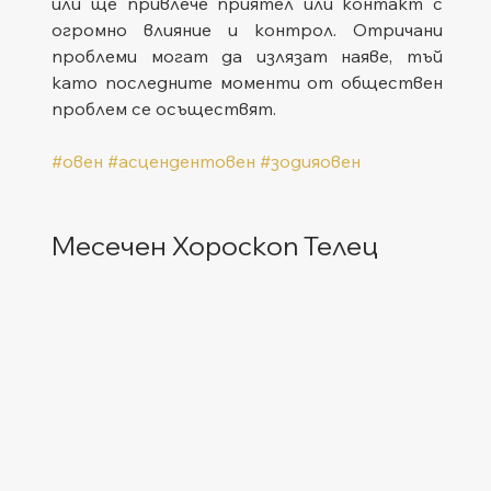
или ще привлече приятел или контакт с 
огромно влияние и контрол. Отричани 
проблеми могат да излязат наяве, тъй 
като последните моменти от обществен 
проблем се осъществят.
#овен
#асцендентовен
#зодияовен
Месечен Хороскоп Телец