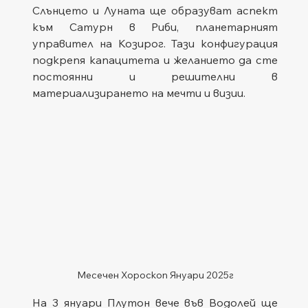
Слънцето и Луната ще образуват аспект 
към Сатурн в Риби, планетарният 
управител на Козирог. Тази конфигурация 
подкрепя капацитета и желанието да сте 
постоянни и решителни в 
материализирането на мечти и визии.
Месечен Хороскоп Януари 2025г
На 3 януари Плутон вече във Водолей ще 