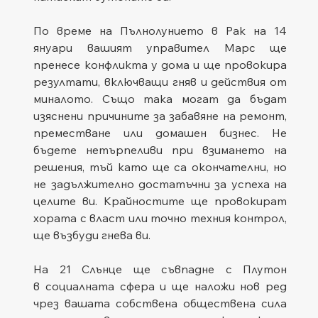
По време на Пълнолунието в Рак на 14 
януари вашият управител Марс ще 
пренесе конфликта у дома и ще провокира 
резултати, включващи гняв и действия от 
миналото. Също така могат да бъдат 
изяснени причините за забавяне на ремонт, 
преместване или домашен бизнес. Не 
бъдете нетърпеливи при взимането на 
решения, тъй като ще са окончателни, но 
не задължително достатъчни за успеха на 
целите ви. Крайностите ще провокират 
хората с власт или точно техния контрол, 
ще възбуди гнева ви.
На 21 Слънце ще съвпадне с Плутон 
в социалната сфера и ще наложи нов ред 
чрез вашата собствена обществена сила 