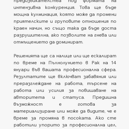
предизвикателства под формата на 
интензивна конкуренция. Това ще бъде 
мощна кулминация, която може да промени 
приятелските и груповите отношения по 
краен начин, но също така да бъде доста 
разрушителна, ако позволите на гнева или 
отмъщението да доминират.
Решенията ще са налице или ще ескалират 
по време на Пълнолунието в Рак на 14 
януари във вашата професионална сфера. 
Резултатите ще включват забавяния или 
преразглеждане на работа, търсене на 
работа или усилия за повишаване на 
авторитета и статуса. Предишна 
възможност е готова за 
материализиране или може да видите, че е 
време за промяна в посоката. Ако сте 
работили упорито за професионална цел, 