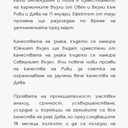
на кармичните възли от Овен и Везни към 
Риби и Дева на 11 януари. Ефектът от тази 
промяна ще разгледам по време на 
затъмненията през март. 
Качествата на знака, където се намира 
Южният възел ще бъдат изместени от 
качествата на знака където се намира 
Северният възел. Или повече нови прояви 
на качества на Риби, за сметка на 
ограничаване на заучени вече качества на 
Дева. 
Проявата на проницателност, умствен 
анализ, сръчност, усъвършенстване, 
усърдие и корекции на грешките са все 
качества на знак Дева, но през следващите 
18 месеца, колкото и да са полезни на 