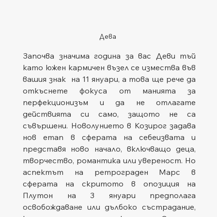
Дева
Започва значима година за вас Деви тъй 
като южен кармичен възел се измества във 
вашия знак  на 11 януари, а това ще рече да 
откъснете фокуса от манията за 
перфекционизъм и да не отлагате 
действията си само, защото не са 
съвършени. Новолунието в Козирог задава 
нов етап в сферата на себеизвата и 
представя ново начало, включващо деца, 
творчество, романтика или увереност. Но 
аспектът на ретрограден Марс в 
сферата на скритото в опозиция на 
Плутон на 3 януари предполага 
освобождаване или дълбоко състрадание, 