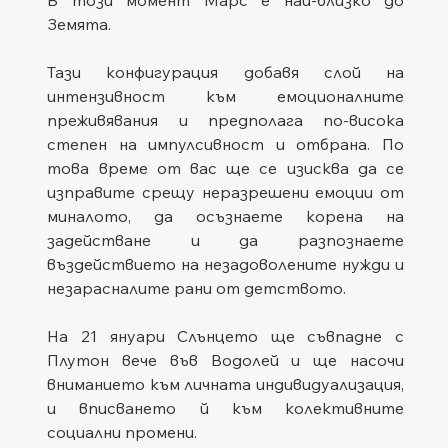
Земята. 
Тази конфигурация добавя слой на 
интензивност към емоционалните 
преживявания и предполага по-висока 
степен на импулсивност и отбрана. По 
това време от вас ще се изисква да се 
изправите срещу неразрешени емоции от 
миналото, да осъзнаете корена на 
задействане и да разпознаете 
въздействието на незадоволените нужди и 
незарасналите рани от детството.
На 21 януари Слънцето ще съвпадне с 
Плутон вече във Водолей и ще насочи 
вниманието към личната индивидуализация, 
и вписването й към колективните 
социални промени.