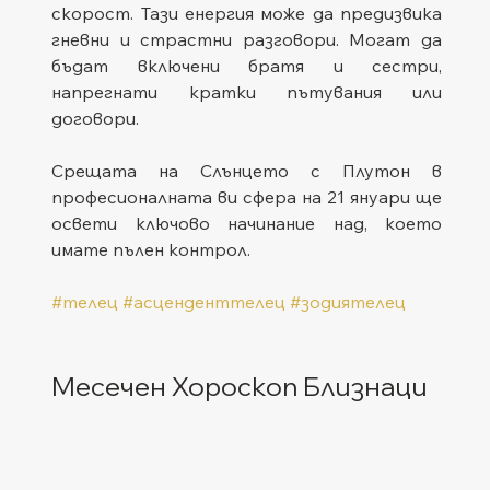
скорост. Тази енергия може да предизвика 
гневни и страстни разговори. Могат да 
бъдат включени братя и сестри, 
напрегнати кратки пътувания или 
договори.
Срещата на Слънцето с Плутон в 
професионалната ви сфера на 21 януари ще 
освети ключово начинание над, което 
имате пълен контрол.
#телец
#асценденттелец
#зодиятелец
Месечен Хороскоп Близнаци