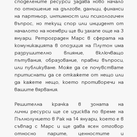
споделените ресурси задава ново начало 
по отношение на дългове, данъци, финанси 
на партньор, интимност или психологичен 
въпрос, но текущ спор или инцидент от 
началото на ноември ще ви захапе още на 3 
януари. Ретрограден Марс в сферата на 
комуникацията в опозиция на Плутон има 
разрушително влияние, включващо 
пътувания, образование, правни въпроси, 
или публикуване. Може да се почувствате 
притиснати да се откажете от нещо или 
да кажете нещо, което противоречи на 
вашите вярвания. 
Решителна крачка в зоната на 
лични ресурси ще се изисква по време на 
Пълнолунието в Рак на 14 януари, което е в 
съвпад с Марс и ще дава ясен отговор 
относно парите, ценностите и 