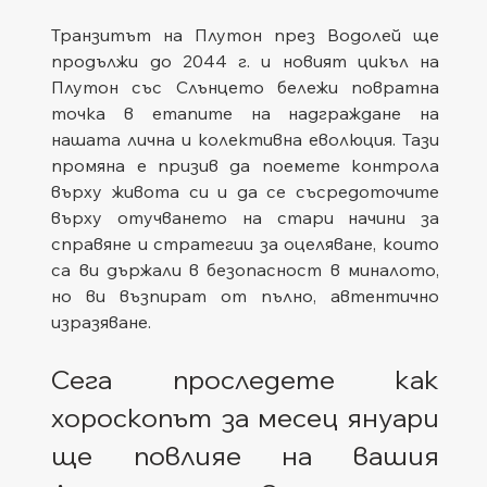
Транзитът на Плутон през Водолей ще 
продължи до 2044 г. и новият цикъл на 
Плутон със Слънцето бележи повратна 
точка в етапите на надграждане на 
нашата лична и колективна еволюция. Тази 
промяна е призив да поемете контрола 
върху живота си и да се съсредоточите 
върху отучването на стари начини за 
справяне и стратегии за оцеляване, които 
са ви държали в безопасност в миналото, 
но ви възпират от пълно, автентично 
изразяване.
Сега проследете как 
хороскопът за месец януари 
ще повлияе на вашия 