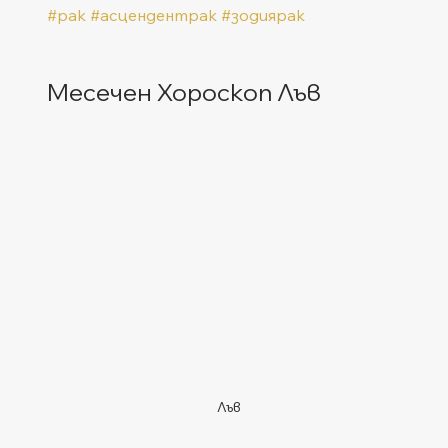
#рак
#асцендентрак
#зодиярак
Месечен Хороскоп Лъв
Лъв