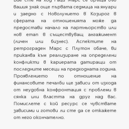
вашия знак още първата седмица на януари 
и заедно с Новолунието в Козирог в 
сферата на отношенията може да 
предостави начало на партньорство или 
нов етап в съществуващ ангажимент 
(личен или бизнес). Аспектите на 
ретрограден Марс с Плутон обаче, ви 
приканва към реализиране на определени 
конфликти в кариерата датиращи от 
последните месеци на предходната година. 
Проявлението по отношение на 
финансовите печалби ще зависи от изхода 
от неудобна конфронтация с проблеми в 
сянка или властта на друг над вас. 
Помислете с кой ресурс се чувствате 
зависими и готови ли сте да се откажете 
от него окончателно.