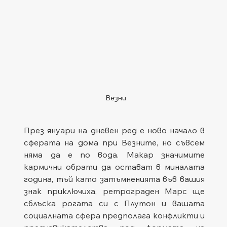
Везни
През януари на дневен ред е ново начало в 
сферата на дома при Везните, но съвсем 
няма да е по вода. Макар значимите 
кармични обрати да остават в миналата 
година, тъй като затъмненията във вашия 
знак приключиха, ретрограден Марс ще 
сблъска рогата си с Плутон и вашата 
социалната сфера предполага конфликти и 