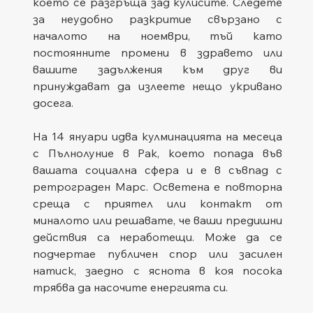
което се разгръща зад кулисите. Следете 
за неудобно разкритие свързано с 
началото на ноември, тъй като 
постоянните промени в здравето или 
вашите задължения към друг ви 
принуждават да излеете нещо укривано 
досега.
На 14 януари идва кулминацията на месеца 
с Пълнолуние в Рак, което попада във 
вашата социална сфера и е в съвпад с 
ретрограден Марс. Осветена е повторна 
среща с приятел или контакт от 
миналото или решавате, че ваши предишни 
действия са неработещи. Може да се 
подчертае публичен спор или засилен 
натиск, заедно с яснота в коя посока 
трябва да насочите енергията си.