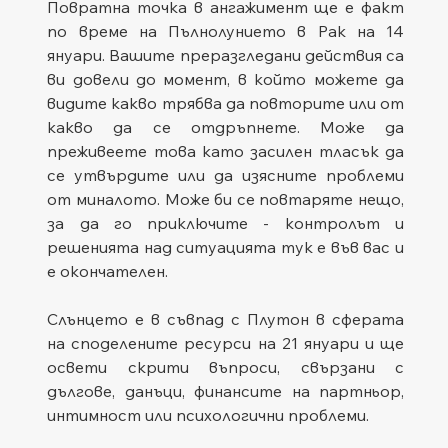
Повратна точка в ангажимент ще е факт 
по време на Пълнолунието в Рак на 14 
януари. Вашите преразгледани действия са 
ви довели до момент, в който можете да 
видите какво трябва да повторите или от 
какво да се отдръпнете. Може да 
преживеете това като засилен тласък да 
се утвърдите или да изясните проблеми 
от миналото. Може би се повтаряте нещо, 
за да го приключите - контролът и 
решенията над ситуацията тук е във вас и 
е окончателен.
Слънцето е в съвпад с Плутон в сферата 
на споделените ресурси на 21 януари и ще 
освети скрити въпроси, свързани с 
дългове, данъци, финансите на партньор, 
интимност или психологични проблеми.