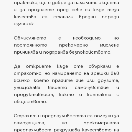
практика, ще е добре да намалите акцента 
и да признаете пред себе си къде тези 
качества са станали вредни поради 
излишък.   
Обмислянето е необходимо, но 
постоянното прекомерно мислене 
причинява и подхранва безпокойството.
Да откриете къде сте сбъркали е 
страхотно, но намирането на грешки във 
всичко, което правите вие или другите, 
унищожава вашето самочувствие и 
продуктивност, както и контакта с 
обществото.
Страхът и предпазливостта са полезни за 
самозащита, но прекомерната 
предпазливост разрушава качеството на 