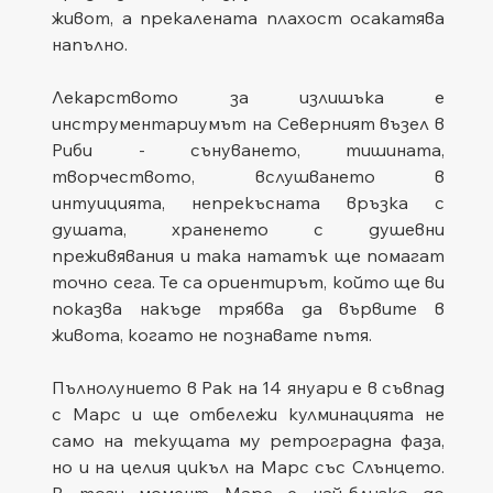
живот, а прекалената плахост осакатява 
напълно.
Лекарството за излишъка е 
инструментариумът на Северният възел в 
Риби - сънуването, тишината, 
творчеството, вслушването в 
интуицията, непрекъсната връзка с 
душата, храненето с душевни 
преживявания и така нататък ще помагат 
точно сега. Те са ориентирът, който ще ви 
показва накъде трябва да вървите в 
живота, когато не познавате пътя.
Пълнолунието в Рак на 14 януари е в съвпад 
с Марс и ще отбележи кулминацията не 
само на текущата му ретроградна фаза, 
но и на целия цикъл на Марс със Слънцето. 
В този момент Марс е най-близко до 