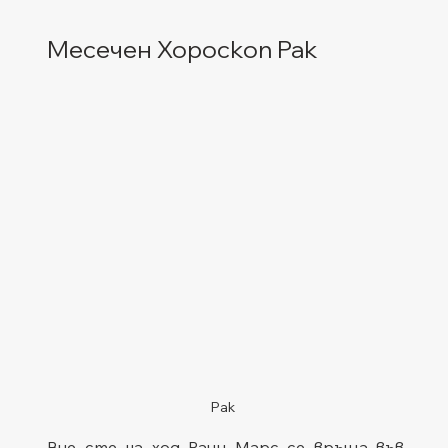
Месечен Хороскоп Рак 
Рак
Вие сте на ход Раци Марс се връща във 