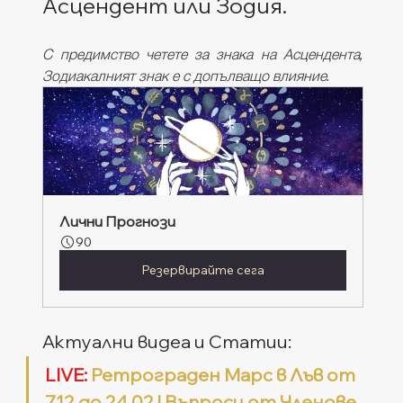
Асцендент или Зодия. 
С предимство четете за знака на Асцендента, 
Зодиакалният знак е с допълващо влияние.
Лични Прогнози
90
Резервирайте сега
Актуални видеа и Статии:
LIVE:
 Ретрограден Марс в Лъв от 
7.12 до 24.02 | Въпроси от Членове