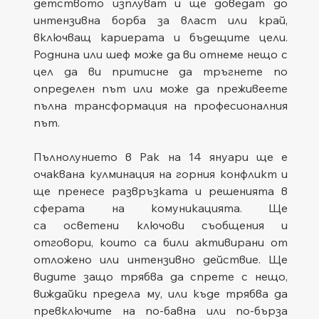
детството изплуват и ще доведат до 
интензивна борба за власт или край, 
включващ кариерата и бъдещите цели. 
Роднина или шеф може да ви отнеме нещо с 
цел да ви притисне да тръгнете по 
определен път или може да преживеете 
пълна трансформация на професионалния 
път.
Пълнолунието в Рак на 14 януари ще е 
очаквана кулминация на горния конфликт и 
ще пренесе развръзката и решенията в 
сферата на комуникацията. Ще 
са осветени ключови съобщения и 
отговори, които са били активирани от 
отложено или интензивно действие. Ще 
видите защо трябва да спрете с нещо, 
виждайки предела му, или къде трябва да 
превключите на по-бавна или по-бърза 