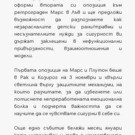
оформи втората си опозиция към 
ретрограден Марс в Лъв и ще предложи 
възможност да разпознаете как 
незарасналите детски рани/травми и 
несъзнателните нужди за сигурност ви 
държат заклещени в нефункционални 
привързаности, взаимоотношения и 
модели. 
Първата опозиция на Марс и Плутон беше 
в Рак и Козирог на 3 ноември и хвърли 
светлина върху защитните механизми, на 
които разчитате, за да избегнете или 
потиснете непреработената емоционална 
болка и подчерта важността да се 
научите да се чувствате сигурни в себе си.
Още едно събитие бележи месец януари 
като интензивен и това е изместването 