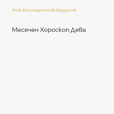
#лъв
#асцендентлъв
#зодиялъв
Месечен Хороскоп Дева  