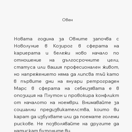
Овен
Новата година за Овните започва с 
Новолуние в Козирог в сферата на 
кариерата и бележи ново начало по 
отношение на дългосрочните цели, 
статуса или вашия професионален живот, 
но напрежението няма да липсва тъй като 
в първите дни на януари ретрограден 
Марс в сферата на себеизявата е в 
опозиция на Плутон и провокира конфликт 
от началото на ноември. Внимавайте за 
социални предизвикателства, които ви 
карат да избухвате или да поемате големи 
рискове. Не позволявайте на другите да 
натискат бутоните ви.