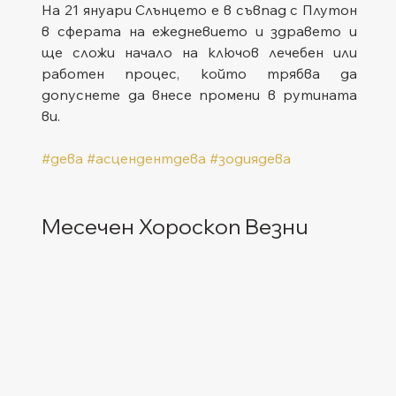
На 21 януари Слънцето е в съвпад с Плутон 
в сферата на ежедневието и здравето и 
ще сложи начало на ключов лечебен или 
работен процес, който трябва да 
допуснете да внесе промени в рутината 
ви.
#дева
#асцендентдева
#зодиядева
Месечен Хороскоп Везни