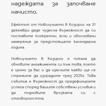
надеждата за започване 
начисто. 
Ефектът от Новолунието в Козирог на 31 
декември даде чудесна възможност да си 
поставите конкретни, ясни и обосновани 
намерения за предстоящата календарна 
година.
Новолунието в Козирог е покана да 
обновите ангажимента си към това, което 
е ценно за вас и да изясните какво ще се 
стремите да изградите през 2025г. Това 
събитие е възможност да предефинирате 
успеха според вашите собствени условия и 
да подновите връзката си с 
отговорността. 