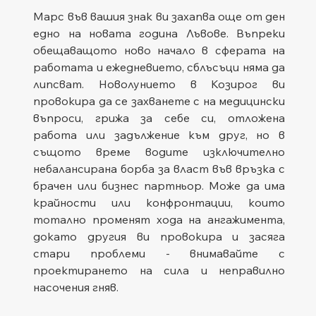
Марс във вашия знак ви захапва още от ден 
едно на новата година Лъвове. Въпреки 
обещаващото ново начало в сферата на 
работата и ежедневието, сблъсъци няма да 
липсват. Новолунието в Козирог ви 
провокира да се захванете с на медицински 
въпроси, грижа за себе си, отложена 
работа или задължение към друг, но в 
същото време водите изключително 
небалансирана борба за власт във връзка с 
брачен или бизнес партньор. Може да има 
крайности или конфронтации, които 
тотално променят хода на ангажимента, 
докато другия ви провокира и засяга 
стари проблеми - внимавайте с 
проектирането на сила и неправилно 
насочения гняв.