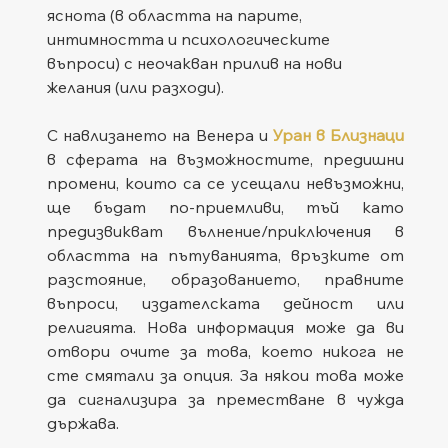
яснота (в областта на парите, 
интимността и психологическите 
въпроси) с неочакван прилив на нови 
желания (или разходи).
С навлизането на Венера и 
Уран в Близнаци
в сферата на възможностите, предишни 
промени, които са се усещали невъзможни, 
ще бъдат по-приемливи, тъй като 
предизвикват вълнение/приключения в 
областта на пътуванията, връзките от 
разстояние, образованието, правните 
въпроси, издателската дейност или 
религията. Нова информация може да ви 
отвори очите за това, което никога не 
сте смятали за опция. За някои това може 
да сигнализира за преместване в чужда 
държава.