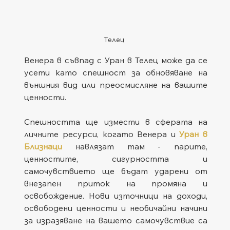
Телец
Венера в съвпад с Уран в Телец може да се 
усети като спешност за обновяване на 
външния вид или преосмисляне на вашите 
ценности. 
Спешността ще измести в сферата на 
личните ресурси, когато Венера и 
Уран в 
Близнаци
 навлязат там - парите, 
ценностите, сигурността и 
самочувствието ще бъдат ударени от 
внезапен приток на промяна и 
освобождение. Нови източници на доходи, 
освободени ценности и необичайни начини 
за изразяване на вашето самочувствие са 