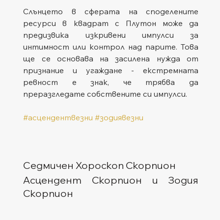
Слънцето в сферата на споделените 
ресурси в квадрат с Плутон може да 
предизвика изкривени импулси за 
интимност или контрол над парите. Това 
ще се основава на засилена нужда от 
признание и угаждане - екстремната 
ревност е знак, че трябва да 
преразгледате собствените си импулси.
#асцендентвезни
#зодиявезни
Седмичен Хороскоп Скорпион
Асцендент Скорпион и Зодия 
Скорпион