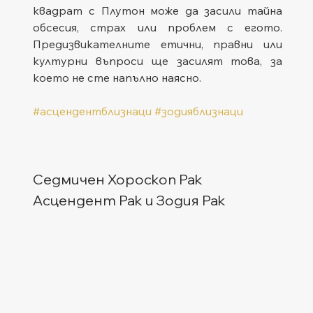
квадрат с Плутон може да засили тайна 
обсесия, страх или проблем с егото. 
Предизвикателните етични, правни или 
културни въпроси ще засилят това, за 
което не сте напълно наясно.
#асцендентблизнаци
#зодияблизнаци
Седмичен Хороскоп Рак
Асцендент Рак и Зодия Рак  