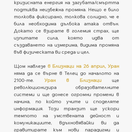
кризисната енергия на загубата/смъртта 
подтиква неизбежна промяна. Нещо е било 
толкова фиксирано, толкова солидно, че е 
била необходима дълбока атака отвън. 
Докато се взирате в големия страх, ще 
изпитате сила, която идва от 
създаването на измерима, видима промяна 
във физическата ви среда и цел.
Щом навлезе 
в Близнаци на 26 април, Уран
няма да се върне в Телец до началото на 
2100-те. 
Уран в Близнаци
 ще 
революционизира образователните 
системи и ще донесе огромни промени в 
начина, по който учите и споделяте 
информация. Този транзит ще ускори 
темпото на умствената дейност и 
комуникациите, вдъхновявайки ви да 
гравитирате към нови парадигми и 