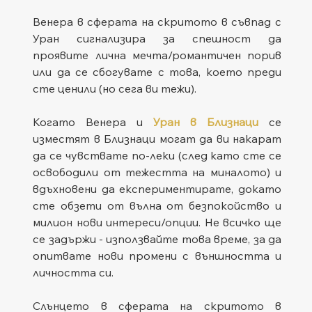
Венера в сферата на скритото в съвпад с 
Уран сигнализира за спешност да 
проявите лична мечта/романтичен порив 
или да се сбогувате с това, което преди 
сте ценили (но сега ви тежи). 
Когато Венера и 
Уран в Близнаци
 се 
изместят в Близнаци могат да ви накарат 
да се чувствате по-леки (след като сте се 
освободили от тежестта на миналото) и 
вдъхновени да експериментирате, докато 
сте обзети от вълна от безпокойство и 
милион нови интереси/опции. Не всичко ще 
се задържи - използвайте това време, за да 
опитвате нови промени с външността и 
личността си.
Слънцето в сферата на скритото в 