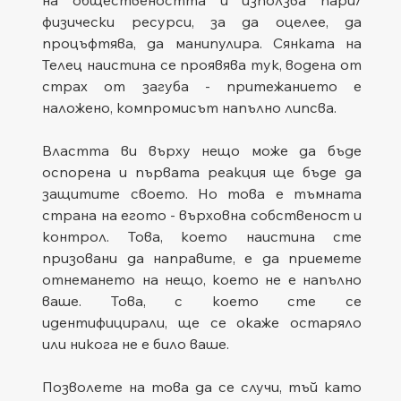
физически ресурси, за да оцелее, да 
процъфтява, да манипулира. Сянката на 
Телец наистина се проявява тук, водена от 
страх от загуба - притежанието е 
наложено, компромисът напълно липсва.
Властта ви върху нещо може да бъде 
оспорена и първата реакция ще бъде да 
защитите своето. Но това е тъмната 
страна на егото - върховна собственост и 
контрол. Това, което наистина сте 
призовани да направите, е да приемете 
отнемането на нещо, което не е напълно 
ваше. Това, с което сте се 
идентифицирали, ще се окаже остаряло 
или никога не е било ваше.
Позволете на това да се случи, тъй като 