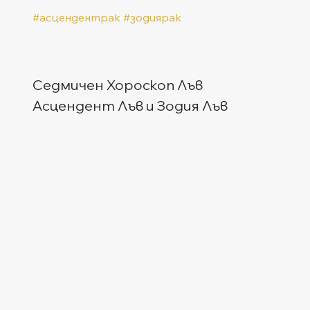
#асцендентрак
#зодиярак
Седмичен Хороскоп Лъв
Асцендент Лъв и Зодия Лъв