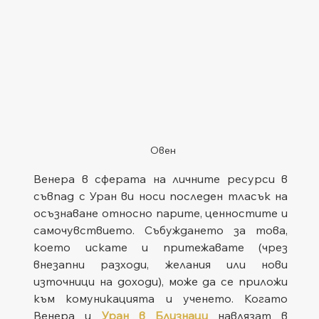
Овен
Венера в сферата на личните ресурси в 
съвпад с Уран ви носи последен тласък на 
осъзнаване относно парите, ценностите и 
самочувствието. Събуждането за това, 
което искате и притежавате (чрез 
внезапни разходи, желания или нови 
източници на доходи), може да се приложи 
към комуникацията и ученето. Когато 
Венера и 
Уран в Близнаци
 навлязат в 