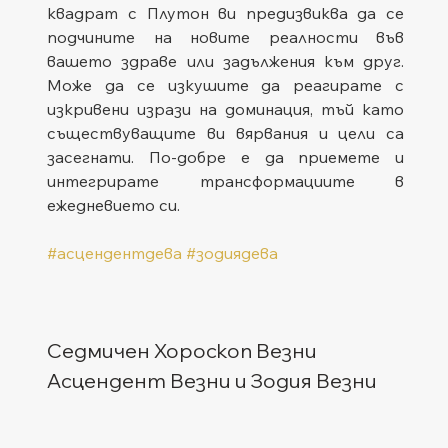
квадрат с Плутон ви предизвиква да се 
подчините на новите реалности във 
вашето здраве или задължения към друг. 
Може да се изкушите да реагирате с 
изкривени изрази на доминация, тъй като 
съществуващите ви вярвания и цели са 
засегнати. По-добре е да приемете и 
интегрирате трансформациите в 
ежедневието си.
#асцендентдева
#зодиядева
Седмичен Хороскоп Везни
Асцендент Везни и Зодия Везни