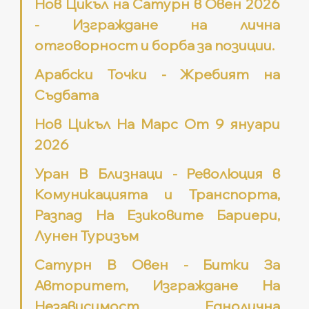
Нов Цикъл на Сатурн в Овен 2026 
- Изграждане на лична 
отговорност и борба за позиции.
Арабски Точки - Жребият на 
Съдбата
Нов Цикъл На Марс От 9 януари 
2026
Уран В Близнаци - Революция в 
Комуникацията и Транспорта, 
Разпад На Езиковите Бариери, 
Лунен Туризъм
Сатурн В Овен - Битки За 
Авторитет, Изграждане На 
Независимост, Еднолична 