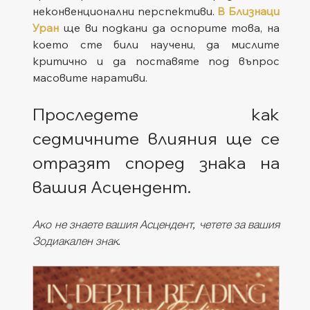
неконвенционални перспективи. 
В Близнаци 
Уран
 ще ви подкани да оспорите това, на 
което сте били научени, да мислите 
критично и да поставяте под въпрос 
масовите наративи.
Проследете как 
седмичните влияния ще се 
отразят според знака на 
вашия Асцендент. 
Ако не знаете вашия Асцендент, четете за вашия 
Зодиакален знак.