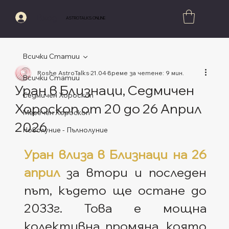
Вход
ASTROTALKS.ONLINE
Всички Статии
Roshe AstroTalks
21.04
време за четене: 9 мин.
Всички Статии
Уран в Близнаци, Седмичен
Седмичен Хороскоп
Хороскоп от 20 до 26 Април
Месечен Хороскоп
2026
Новолуние - Пълнолуние
Оценено с NaN от 5 звезди.
Уран влиза в Близнаци на 26 
април
 за втори и последен 
път, където ще остане до 
2033г. Това е мощна 
колективна промяна, която 