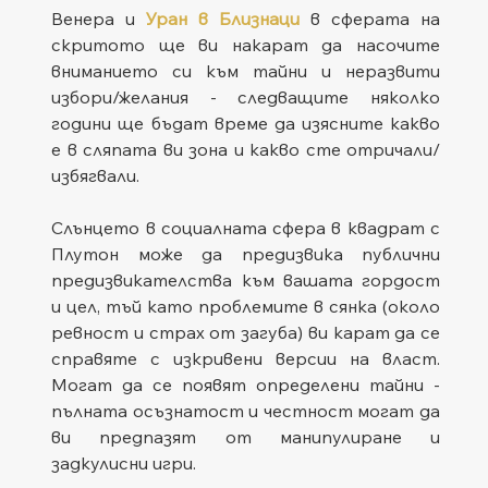
Венера и 
Уран в Близнаци
 в сферата на 
скритото ще ви накарат да насочите 
вниманието си към тайни и неразвити 
избори/желания - следващите няколко 
години ще бъдат време да изясните какво 
е в сляпата ви зона и какво сте отричали/
избягвали.
Слънцето в социалната сфера в квадрат с 
Плутон може да предизвика публични 
предизвикателства към вашата гордост 
и цел, тъй като проблемите в сянка (около 
ревност и страх от загуба) ви карат да се 
справяте с изкривени версии на власт. 
Могат да се появят определени тайни - 
пълната осъзнатост и честност могат да 
ви предпазят от манипулиране и 
задкулисни игри.