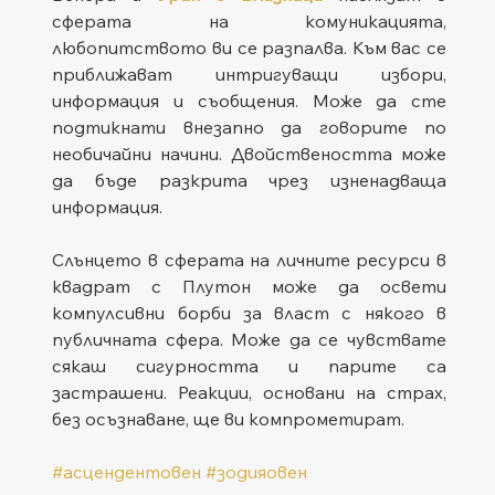
сферата на комуникацията, 
любопитството ви се разпалва. Към вас се 
приближават интригуващи избори, 
информация и съобщения. Може да сте 
подтикнати внезапно да говорите по 
необичайни начини. Двойствеността може 
да бъде разкрита чрез изненадваща 
информация.
Слънцето в сферата на личните ресурси в 
квадрат с Плутон може да освети 
компулсивни борби за власт с някого в 
публичната сфера. Може да се чувствате 
сякаш сигурността и парите са 
застрашени. Реакции, основани на страх, 
без осъзнаване, ще ви компрометират.
#асцендентовен
#зодияовен