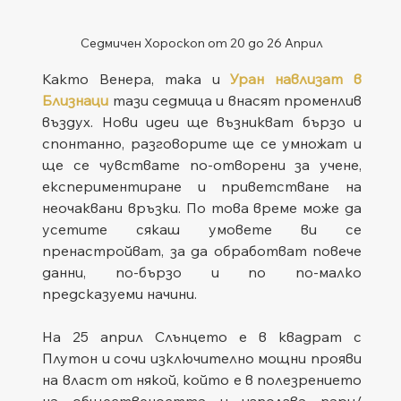
Седмичен Хороскоп от 20 до 26 Април
Както Венера, така и 
Уран навлизат в 
Близнаци
 тази седмица и внасят променлив 
въздух. Нови идеи ще възникват бързо и 
спонтанно, разговорите ще се умножат и 
ще се чувствате по-отворени за учене, 
експериментиране и приветстване на 
неочаквани връзки. По това време може да 
усетите сякаш умовете ви се 
пренастройват, за да обработват повече 
данни, по-бързо и по по-малко 
предсказуеми начини.
На 25 април Слънцето е в квадрат с 
Плутон и сочи изключително мощни прояви 
на власт от някой, който е в полезрението 
на обществеността и използва пари/