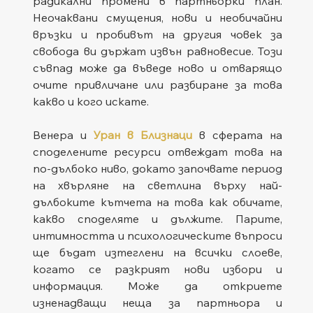
радикални промени в партньорки план. 
Неочаквани смущения, нови и необичайни 
връзки и пробивът на другия човек за 
свобода ви държат извън равновесие. Този 
съвпад може да въведе ново и отварящо 
очите привличане или разбиране за това 
какво и кого искате.
Венера и 
Уран в Близнаци
в сферата на 
споделените ресурси отвеждат това на 
по-дълбоко ниво, докато започвате период 
на хвърляне на светлина върху най-
дълбоките кътчета на това как обичате, 
какво споделяте и дължите. Парите, 
интимността и психологическите въпроси 
ще бъдат изтеглени на всички слоеве, 
когато се разкрият нови избори и 
информация. Може да откриете 
изненадващи неща за партньора и 