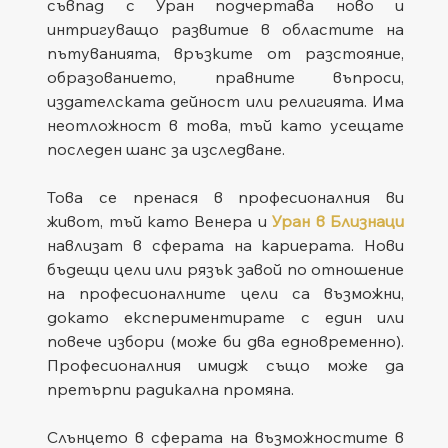
съвпад с Уран подчертава ново и 
интригуващо развитие в областите на 
пътуванията, връзките от разстояние, 
образованието, правните въпроси, 
издателската дейност или религията. Има 
неотложност в това, тъй като усещате 
последен шанс за изследване. 
Това се пренася в професионалния ви 
живот, тъй като Венера и 
Уран в Близнаци
навлизат в сферата на кариерата. Нови 
бъдещи цели или рязък завой по отношение 
на професионалните цели са възможни, 
докато експериментирате с един или 
повече избори (може би два едновременно). 
Професионалния имидж също може да 
претърпи радикална промяна.
Слънцето в сферата на възможностите в 