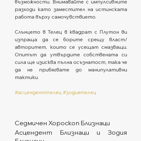
възможности. Внимавайте с импулсивните 
разходи като заместител на истинската 
работа върху самочувствието.
Слънцето в Телец в квадрат с Плутон ви 
изпраща да се борите срещу власт/
авторитет, които се усещат смазващи. 
Опитът да утвърдите собствената си 
сила ще изисква пълна осъзнатост, така че 
да не прибягвате до манипулативни 
тактики.
#асценденттелец
#зодиятелец
Седмичен Хороскоп Близнаци
Асцендент Близнаци и Зодия 
Близнаци  