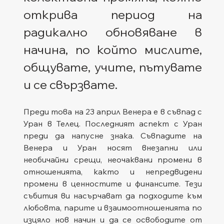
открива период на 
радикално обновяване в 
начина, по който мислите, 
общувате, учите, пътувате 
и се свързвате.
Преди това на 23 април Венера е в съвпад с 
Уран в Телец. Последният аспект с Уран 
преди да напусне знака. Съвпадите на 
Венера и Уран носят внезапни или 
необичайни срещи, неочаквани промени в 
отношенията, както и непредвидени 
промени в ценностите и финансите. Тези 
събития ви насърчават да подходите към 
любовта, парите и взаимоотношенията по 
изцяло нов начин и да се освободите от 