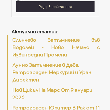
Резервирайте сега
Актуални статии:
Слънчево Затъмнение във 
Водолей - Ново Начало с 
Извънредни Промени
Лунно Затъмнение в Дева, 
Ретрограден Меркурий и Уран 
Директен
Нов Цикъл На Марс От 9 януари 
2026
Ретрограден Юпитер В Рак от 11 