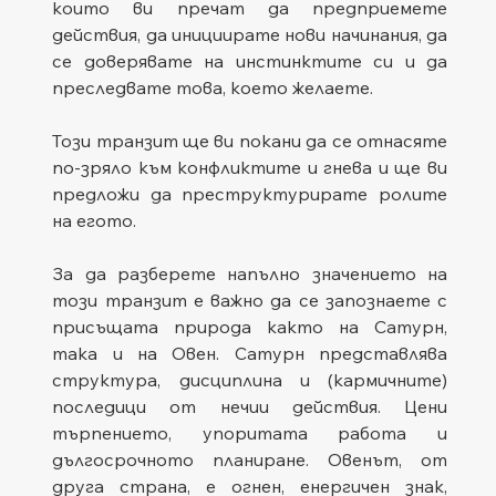
които ви пречат да предприемете 
действия, да инициирате нови начинания, да 
се доверявате на инстинктите си и да 
преследвате това, което желаете. 
Този транзит ще ви покани да се отнасяте 
по-зряло към конфликтите и гнева и ще ви 
предложи да преструктурирате ролите 
на егото.
За да разберете напълно значението на 
този транзит е важно да се запознаете с 
присъщата природа както на Сатурн, 
така и на Овен. Сатурн представлява 
структура, дисциплина и (кармичните) 
последици от нечии действия. Цени 
търпението, упоритата работа и 
дългосрочното планиране. Овенът, от 
друга страна, е огнен, енергичен знак, 