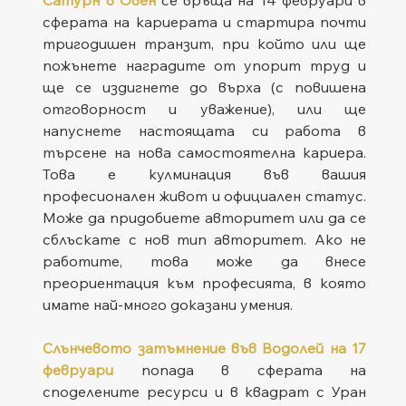
сферата на кариерата и стартира почти 
тригодишен транзит, при който или ще 
пожънете наградите от упорит труд и 
ще се издигнете до върха (с повишена 
отговорност и уважение), или ще 
напуснете настоящата си работа в 
търсене на нова самостоятелна кариера. 
Това е кулминация във вашия 
професионален живот и официален статус. 
Може да придобиете авторитет или да се 
сблъскате с нов тип авторитет. Ако не 
работите, това може да внесе 
преориентация към професията, в която 
имате най-много доказани умения.
Слънчевото затъмнение във Водолей на 17 
февруари
 попада в сферата на 
споделените ресурси и в квадрат с Уран 