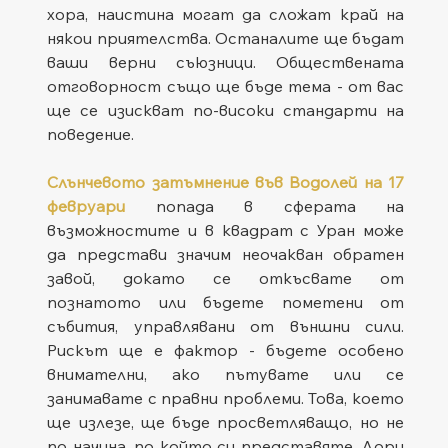
хора, наистина могат да сложат край на 
някои приятелства. Останалите ще бъдат 
ваши верни съюзници. Обществената 
отговорност също ще бъде тема - от вас 
ще се изискват по-високи стандарти на 
поведение.
Слънчевото затъмнение във Водолей на 17 
февруари
 попада в сферата на 
възможностите и в квадрат с Уран може 
да представи значим неочакван обратен 
завой, докато се откъсвате от 
познатото или бъдете пометени от 
събития, управлявани от външни сили. 
Рискът ще е фактор - бъдете особено 
внимателни, ако пътувате или се 
занимавате с правни проблеми. Това, което 
ще излезе, ще бъде просветляващо, но не 
по начина, по който си представяте. Дори 