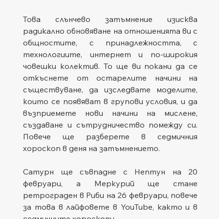
Това слънчево затъмнение изисква 
радикално обновяване на отношенията ви с 
общностите, с принадлежността, с 
технологиите, интернет и по-широкия 
човешки колектив. То ще ви покани да се 
откъснете от остарелите начини на 
съществуване, да изследвате моделите, 
които се появяват в групови условия, и да 
възприемете нови начини на мислене, 
създаване и сътрудничество помежду си. 
Повече ще разберете в седмичния 
хороскоп в деня на затъмнението.
Сатурн ще съвпадне с Нептун на 20 
февруари, а Меркурий ще стане 
ретрограден в Риби на 26 февруари, повече 
за това в лайфовете в YouTube, както и в 
седмичните хороскопи.