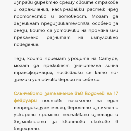
изправи директно срещу своите страхове 
и ограничения, насърчавайки растеж чрез 
постоянство и готовност. Могат да 
възникнат предизвикателства, особено за 
онези, които са устойчиви на промяна или 
прекалено разчитат на импулсивно 
поведение. 
Tези, които приемат уроците на Сатурн, 
могат да преживеят значителна лична 
трансформация, появявайки се като по-
зрели и устойчиви версии на себе си.
Слънчевото затъмнение във Водолей на 17 
февруари
 поставя началото на един 
непредсказуем месец, вероятно изпълнен с 
ускорени промени, неочаквани изненади и 
възможности за квантови скокове в 
бъдещето. 