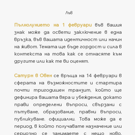
Лъв
Пълнолунието на 1 февруари
 във вашия 
знак може да освети заключение в една 
връзка, във вашата идентичност или начин 
на живот. Темата ще бъде гордост и сила в 
контекста на това как се отнасяте към 
другите или как те ви оценят.
Сатурн в Овен
се връща на 14 февруари в 
сферата на възможностите и стартира 
почти тригодишен транзит, който ще 
дефинира вашата вяра и убеждения, докато 
прави определени въпроси, свързани с 
пътуване, образование, правни въпроси, 
публикуване. официални. Това може да е 
период, в който получавате назначение или 
сериозно се занимаете с нещо ново, 