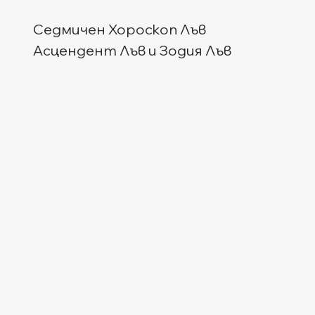
Седмичен Хороскоп Лъв
Асцендент Лъв и Зодия Лъв