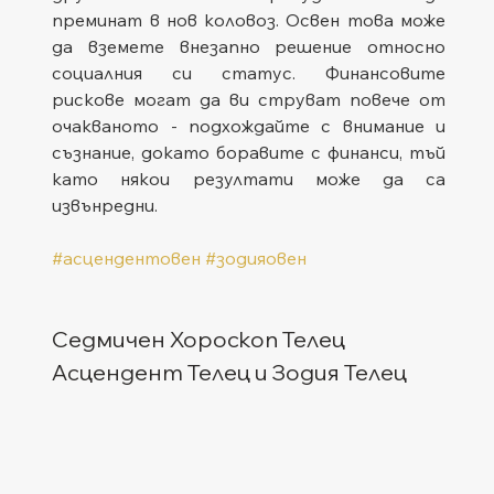
преминат в нов коловоз. Освен това може 
да вземете внезапно решение относно 
социалния си статус. Финансовите 
рискове могат да ви струват повече от 
очакваното - подхождайте с внимание и 
съзнание, докато боравите с финанси, тъй 
като някои резултати може да са 
извънредни.
#асцендентовен
#зодияовен
Седмичен Хороскоп Телец
Асцендент Телец и Зодия Телец