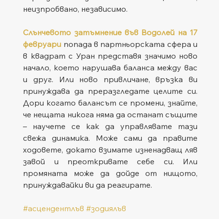
неизпробвано, независимо.
Слънчевото затъмнение във Водолей на 17 
февруари
 попада в партньорската сфера и 
в квадрат с Уран представя значимо ново 
начало, което нарушава баланса между вас 
и друг. Или ново привличане, връзка ви 
принуждава да преразгледате целите си. 
Дори когато балансът се промени, знайте, 
че нещата никога няма да останат същите 
– научете се как да управлявате тази 
свежа динамика. Може сами да правите 
ходовете, докато взимате изненадващ ляв 
завой и преоткривате себе си. Или 
промяната може да дойде от нищото, 
принуждавайки ви да реагирате.
#асцендентлъв
#зодиялъв