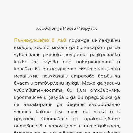
Хороскоп за Месец Февруари
Пълнолунието в Лъв
 поражда интензивни 
емоции, които могат да ви накарат да се 
чувствате дълбоко неудобно, разкривайки 
какво се случва под повърхността и 
канейки ви да осъзнаете своите защитни 
механизми, неизказани страхове, борби за 
власт и отхвърлени нужди. Може да засили 
чувствителността ви към отхвърляне, 
изоставяне и загуба и да ви предизвика да 
се ангажирате да бъдете емоционално 
честни както със себе си, така и с 
другите. Опитайте да практикувате 
оставане в настоящето с интензивност, 
вместо да се опитвате да го потискате 