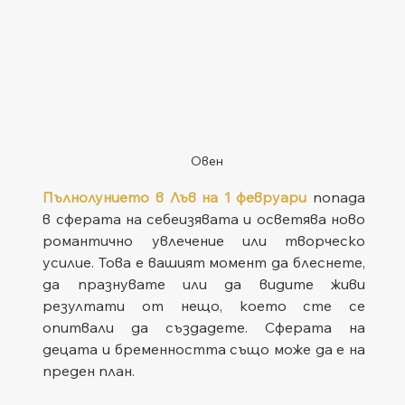
Овен
Пълнолунието в Лъв на 1 февруари
 попада 
в сферата на себеизявата и осветява ново 
романтично увлечение или творческо 
усилие. Това е вашият момент да блеснете, 
да празнувате или да видите живи 
резултати от нещо, което сте се 
опитвали да създадете. Сферата на 
децата и бременността също може да е на 
преден план.