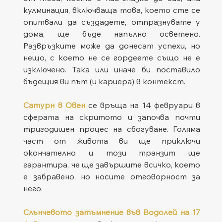
кулминация, включваща това, което сте се 
опитвали да създадете, отпразнувате у 
дома, ще бъде напълно осветено. 
Развръзките може да донесат успехи, но 
нещо, с което не се гордеете също не е 
изключено. Така или иначе би поставило 
бъдещия ви път (и кариера) в контекст.
Сатурн в Овен
 се връща на 14 февруари в 
сферата на скритото и започва почти 
тригодишен процес на сбогуване. Голяма 
част от живота ви ще приключи 
окончателно и този транзит ще 
гарантира, че ще завършите всичко, което 
е забравено, но носите отговорност за 
него.
Слънчевото затъмнение във Водолей на 17 