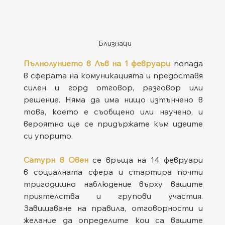
Близнаци
Пълнолунието в Лъв на 1 февруари
 попада 
в сферата на комуникацията и предоставя 
силен и горд отговор, разговор или 
решение. Няма да има нищо изтънчено в 
това, което е съобщено или научено, и 
вероятно ще се придържате към идеите 
си упорито.
Сатурн в Овен
 се връща на 14 февруари 
в социалната сфера и стартира почти 
тригодишно наблюдение върху вашите 
приятелства и групови участия. 
Завишаване на правила, отговорности и 
желание да определите кои са вашите 