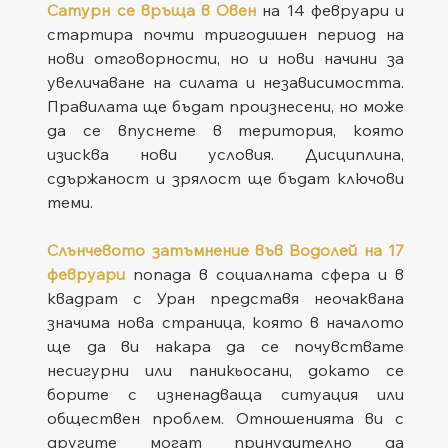
Сатурн се връща в Овен
 на 14 февруари и 
стартира почти тригодишен период на 
нови отговорности, но и нови начини за 
увеличаване на силата и независимостта. 
Правилата ще бъдат произнесени, но може 
да се впуснете в територия, която 
изисква нови условия. Дисциплина, 
сдържаност и зрялост ще бъдат ключови 
теми.
Слънчевото затъмнение във Водолей на 17 
февруари
 попада в социалната сфера и в 
квадрат с Уран представя неочаквана 
значима нова страница, която в началото 
ще да ви накара да се почувствате 
несигурни или паникьосани, докато се 
борите с изненадваща ситуация или 
обществен проблем. Отношенията ви с 
другите могат принудително да 