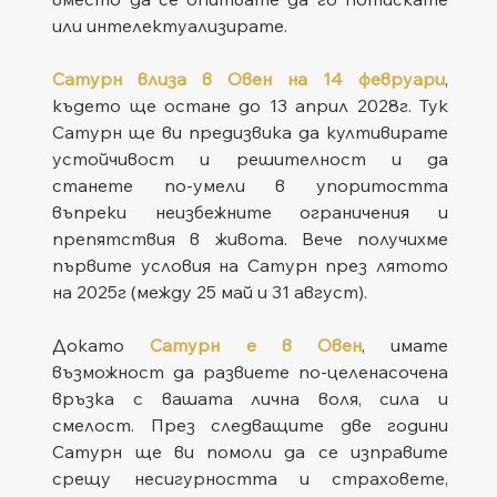
или интелектуализирате.
Сатурн влиза в Овен на 14 февруари
, 
където ще остане до 13 април 2028г. Тук 
Сатурн ще ви предизвика да култивирате 
устойчивост и решителност и да 
станете по-умели в упоритостта 
въпреки неизбежните ограничения и 
препятствия в живота. Вече получихме 
първите условия на Сатурн през лятото 
на 2025г (между 25 май и 31 август).
Докато 
Сатурн е в Овен
, имате 
възможност да развиете по-целенасочена 
връзка с вашата лична воля, сила и 
смелост. През следващите две години 
Сатурн ще ви помоли да се изправите 
срещу несигурността и страховете, 