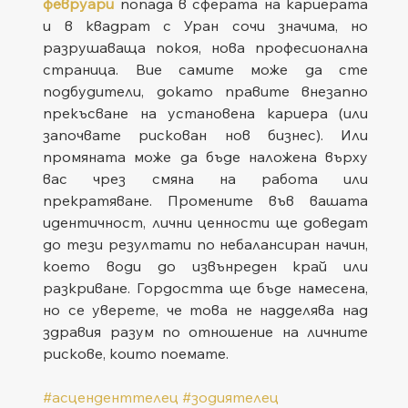
февруари
 попада в сферата на кариерата 
и в квадрат с Уран сочи значима, но 
разрушаваща покоя, нова професионална 
страница. Вие самите може да сте 
подбудители, докато правите внезапно 
прекъсване на установена кариера (или 
започвате рискован нов бизнес). Или 
промяната може да бъде наложена върху 
вас чрез смяна на работа или 
прекратяване. Промените във вашата 
идентичност, лични ценности ще доведат 
до тези резултати по небалансиран начин, 
което води до извънреден край или 
разкриване. Гордостта ще бъде намесена, 
но се уверете, че това не надделява над 
здравия разум по отношение на личните 
рискове, които поемате.
#асценденттелец
#зодиятелец