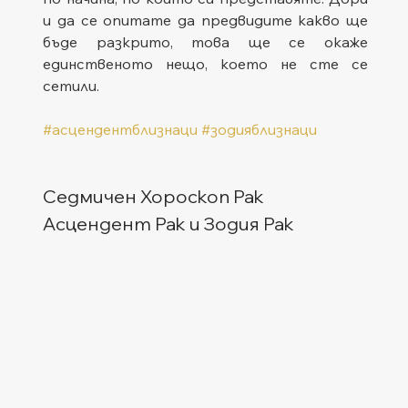
и да се опитате да предвидите какво ще 
бъде разкрито, това ще се окаже 
единственото нещо, което не сте се 
сетили.
#асцендентблизнаци
#зодияблизнаци
Седмичен Хороскоп Рак
Асцендент Рак и Зодия Рак  