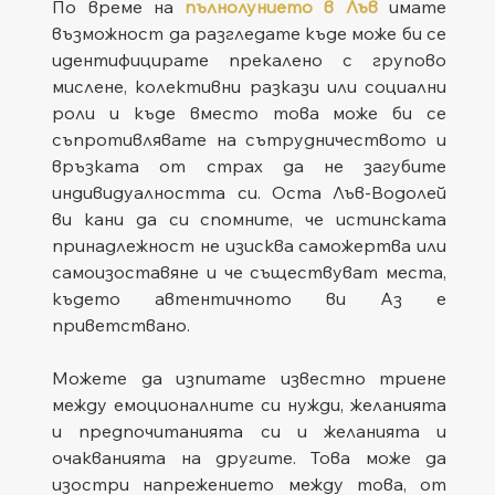
По време на 
пълнолунието в Лъв
 имате 
възможност да разгледате къде може би се 
идентифицирате прекалено с групово 
мислене, колективни разкази или социални 
роли и къде вместо това може би се 
съпротивлявате на сътрудничеството и 
връзката от страх да не загубите 
индивидуалността си. Оста Лъв-Водолей 
ви кани да си спомните, че истинската 
принадлежност не изисква саможертва или 
самоизоставяне и че съществуват места, 
където автентичното ви Аз е 
приветствано.
Можете да изпитате известно триене 
между емоционалните си нужди, желанията 
и предпочитанията си и желанията и 
очакванията на другите. Това може да 
изостри напрежението между това, от 