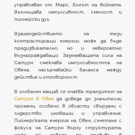
управляван от Марс, Богът на войната. 
Въплъщава импулсивност, смелост и 
пионерски дух. 
Взаимодействието на тези 
контрастиращи енергии може да бъде 
предизвикателно, но и невероятно 
възнаграждаващо. Заземяващата сила на 
Сатурн смекчава импулсивността на 
Овена, насърчавайки баланса между 
действие и отговорност. 
В глобален мащаб се очаква транзитът на 
Сатурн в Овен
 да доведе до значителни 
промени, особено в области, свързани с 
лидерство, иновации и управление. 
Пионерската енергия на Овен, съчетана с 
фокуса на Сатурн върху структурата, 
може да доведе до пробиви в 