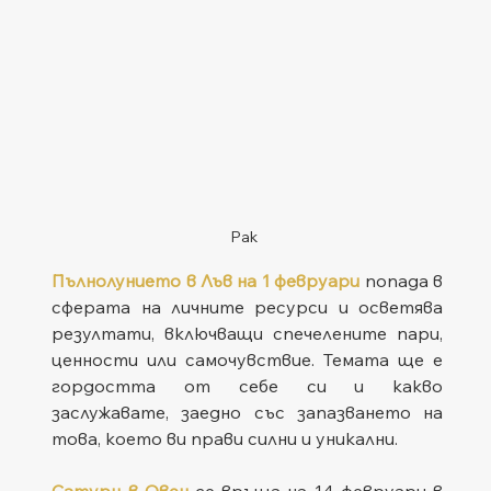
Рак
Пълнолунието в Лъв на 1 февруари
 попада в 
сферата на личните ресурси и осветява 
резултати, включващи спечелените пари, 
ценности или самочувствие. Темата ще е 
гордостта от себе си и какво 
заслужавате, заедно със запазването на 
това, което ви прави силни и уникални.
Сатурн в Овен
 се връща на 14 февруари в 