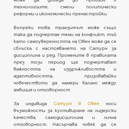
технологиите, смели политически 
реформи и икономически пренастройки. 
Въпреки това, транзитът може също 
така да подчертае теми на конфликт, тъй 
като самоувереността на Овен може да се 
сблъска с настояването на Сатурн за 
дисциплина и ред. Промените в правилата 
през този период ще подчертават 
важността на издръжливостта и 
адаптивността, призовавайки 
човечеството да намери баланс между 
амбиция и отговорност. 
За индивида 
Сатурн в Овен
 носи 
възможности за култивиране на лидерски 
качества, самодисциплина и лична 
отговорност. Насърчава човек да се 