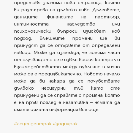
представя значима нова страница, която 
ви разтърсва на дълбоко ниво. Дълговете, 
данъците, финансите на партньор, 
интимността, наследство или 
психологически въпроси изискват нов 
подход. Външните промени ще ви 
принудят да се отървете от определени 
навици. Може да изглежда, че голяма част 
от случващото се е извън вашия контрол и 
взаимодействието между публично и лично 
може да е предизвикателно. Новото начало 
може да ви накара да се почувствате 
дълбоко несигурни, тъй като сте 
принудени да се справяте с промяна, която 
е на пръв поглед е негативна – нямата да 
имате цялата информация все още.
#асцендентрак
#зодиярак