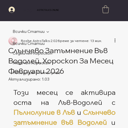
Вход
ASTROTALKS.ONLINE
Всички Статии
Roshe AstroTalks
2.02
време за четене: 13 мин.
Всички Статии
Слънчево Затъмнение Във
Седмичен Хороскоп
Водолей, Хороскоп За Месец
Месечен Хороскоп
Февруари 2026
Новолуние - Пълнолуние
Актуализирано:
1.03
Оценено с NaN от 5 звезди.
Този месец се активира 
оста на Лъв-Водолей с 
Пълнолуние в Лъв
 и 
Слънчево 
затъмнение във Водолей
 и 