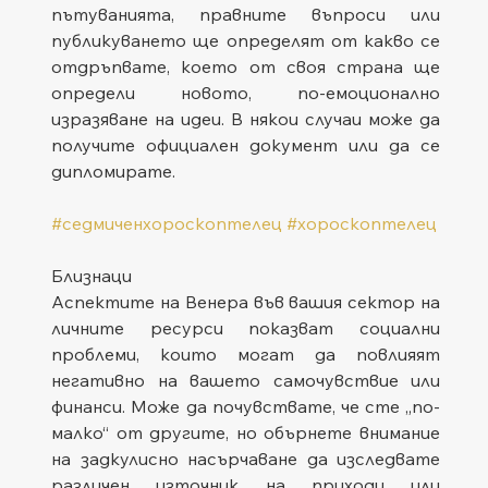
пътуванията, правните въпроси или 
публикуването ще определят от какво се 
отдръпвате, което от своя страна ще 
определи новото, по-емоционално 
изразяване на идеи. В някои случаи може да 
получите официален документ или да се 
дипломирате.
#седмиченхороскоптелец
#хороскоптелец
Близнаци
Аспектите на Венера във вашия сектор на 
личните ресурси показват социални 
проблеми, които могат да повлияят 
негативно на вашето самочувствие или 
финанси. Може да почувствате, че сте „по-
малко“ от другите, но обърнете внимание 
на задкулисно насърчаване да изследвате 
различен източник на приходи или 