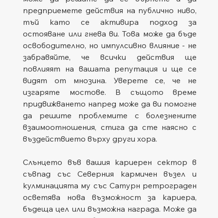
предприемете действия на публично ниво, 
тъй като се активира подход за 
остояване или гнева ви. Това може да бъде 
освободително, но импулсивно влияние - не 
забравяйте, че всички действия ще 
повлияят на вашата репутация и ще се 
видят от мнозина. Уверете се, че не 
изгаряте мостове. В същото време 
придвижването напред може да ви помогне 
да решите проблемите с болезнените 
взаимоотношения, стига да сте наясно с 
въздействието върху други хора.
Слънцето във вашия кариерен сектор в 
съвпад със Северния кармичен възел и 
кулминацията му със Сатурн ретрограден 
осветява нова възможност за кариера, 
бъдеща цел или възможна награда. Може да 