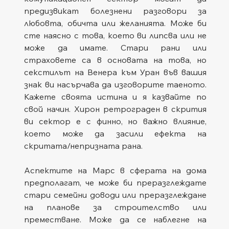
предизвикат болезнени разговори за 
любовта, обичта или желанията. Може би 
сте наясно с това, което ви липсва или не 
може да имате. Стари рани или 
страховете са в основата на това, но 
секстилът на Венера към Уран във вашия 
знак ви насърчава да изговорите таеното. 
Кажете своята истина и я казвайте по 
свой начин. Хирон ретрограден в скрития 
ви сектор е с финно, но важно влияние, 
което може да засили ефекта на 
скритата/непризната рана.
Аспектите на Марс в сферата на дома 
предполагат, че може би преразглеждате 
стари семейни доводи или преразглеждане 
на планове за строителство или 
преместване. Може да се наблегне на 