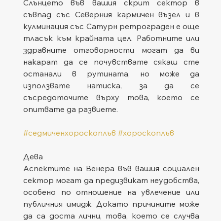
Слънцето във вашия скрит сектор в 
съвпад със Северния кармичен възел и в 
кулминация със Сатурн ретрограден е още 
тласък към крайната цел. Работните или 
здравните отговорности могат да ви 
накарат да се почувствате сякаш сте 
останали в рутината, но може да 
използвате натиска, за да се 
съсредоточите върху това, което се 
опитвате да развиете.
#седмиченхороскоплъв
#хороскоплъв
Дева
Аспектите на Венера във вашия социален 
сектор могат да предизвикат неудобства, 
особено по отношение на увлечение или 
публичния имидж. Докато причините може 
да са доста лични, това, което се случва 