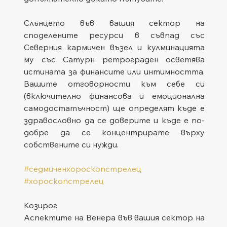
Слънцето във вашия сектор на 
споделените ресурси в съвпад със 
Северния кармичен възел и кулминацията 
му със Сатурн ретрограден осветява 
истината за финансите или интимността. 
Вашите отговорности към себе си 
(включително финансова и емоционална 
самодостатъчност) ще определят къде е 
здравословно да се доверите и къде е по-
добре да се концентрирате върху 
собствените си нужди.
#седмиченхороскопстрелец
#хороскопстрелец
Козирог
Аспектите на Венера във вашия сектор на 