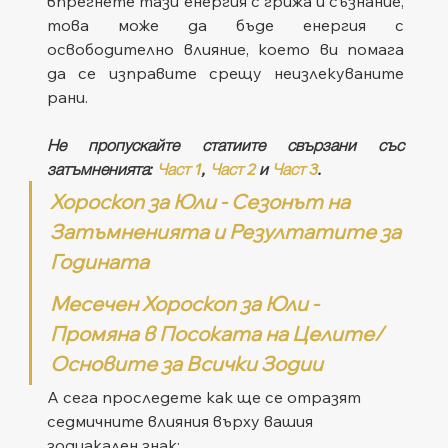
впрегнете тази енергия с грижа и съзнание, 
това може да бъде енергия с 
освободително влияние, което ви помага 
да се изправите срещу неизлекуваните 
рани.
Не пропускайте статиите свързани със 
затъмненията: 
Част 1
, 
Част 2
 и 
Част 3
. 
Хороскоп за Юли - Сезонът на 
Затъмненията и Резултатите за 
Годината
Месечен Хороскоп за Юли - 
Промяна в Посоката на Целите/
Основите за Всички Зодии
А сега проследете как ще се отразят 
седмичните влияния върху вашия 
зодиакален знак: