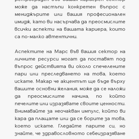
може да настъпи конкретен въпрос с 
мениджърите или вашия професионален 
имидж, като ви насърчава да преосмислите 
всички аспекти на вашата кариера, които 
са по-малко автентични.
Аспектите на Марс във вашия сектор на 
личните ресурси могат да поставят под 
въпрос действията ви около спечелените 
пари или преследването на това, което 
искате. Макар че акцентът ще бъде върху 
вашите основни желания, може да се наложи 
да преосмислите начина, по който 
печелите или изразявате своите ценности. 
Внимавайте за неочакван импулс, който ви 
кара да плащате или да се борите за това, 
което искате. Гледайте парите си, но 
знайте, че здравословното себеизразяване 