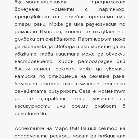
взаимоотношенията предполагат 
болезнени моменти с партньор, 
предизвикани от семейни проблеми или 
стари рани. Може да има разногласия по 
домашни въпроси, които се оказват по-
дълбоки от очакваното. Партньорът може 
да настоява за свобода и ако можете да го 
уважите, това наистина може да облекчи 
настроението. Хирон ретрограден във 
вашия семеен сектор може да увеличи 
натиска по отношение на семейна рана, 
болезнен спомен или съмнение относно 
семейнтата сигурност. Сега е моментът 
да се изправите пред личните си 
несигурности или срещу слабост в 
основите ви.
Аспектите на Марс във вашия сектор на 
споделените ресурси могат да повдигнат 