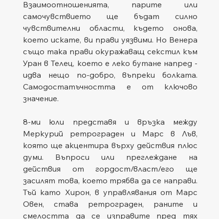
Взаимоотношенията, парите или 
самочувствието ще бъдат силно 
чувствителни области, където онова, 
което искате, ви прави уязвими. Но Венера 
също така прави окуражаващ секстил към 
Уран в Телец, което е леко бутане напред - 
идва нещо по-добро, въпреки болката. 
Самодостатъчността е от ключово 
значение.
8-ми юли представя и връзка между 
Меркурий ретрограден и Марс в Лъв, 
която ще акцентира върху действия плюс 
думи. Въпроси или преглеждане на 
действия от гордост/власт/его ще 
засилят това, което трябва да се направи. 
Тъй като Хирон, в управлявания от Марс 
Овен, става ретрограден, раните и 
смелостта да се изправите пред тях 