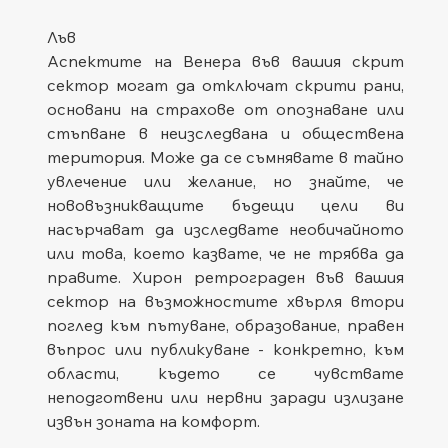
Лъв
Аспектите на Венера във вашия скрит 
сектор могат да отключат скрити рани, 
основани на страхове от опознаване или 
стъпване в неизследвана и обществена 
територия. Може да се съмнявате в тайно 
увлечение или желание, но знайте, че 
нововъзникващите бъдещи цели ви 
насърчават да изследвате необичайното 
или това, което казвате, че не трябва да 
правите. Хирон ретрограден във вашия 
сектор на възможностите хвърля втори 
поглед към пътуване, образование, правен 
въпрос или публикуване - конкретно, към 
области, където се чувствате 
неподготвени или нервни заради излизане 
извън зоната на комфорт.