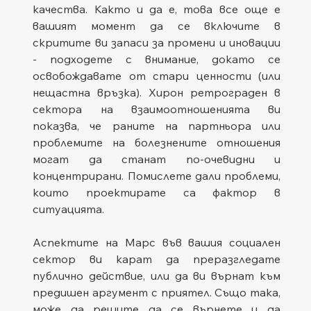
качества. Както и да е, това все още е 
вашият момент да се включите в 
скритите ви запаси за промени и иновации 
- подходете с внимание, докато се 
освобождавате от стари ценности (или 
нещастна връзка). Хирон ретрограден в 
сектора на взаимоотношенията ви 
показва, че раните на партньора или 
проблемите на болезнените отношения 
могат да станат по-очевидни и 
концентрирани. Помислете дали проблеми, 
които проектирате са фактор в 
ситуацията.
Аспектите на Марс във вашия социален 
сектор ви карат да преразгледате 
публично действие, или да ви върнат към 
предишен аргумент с приятел. Също така, 
може да решите да се върнете и да 