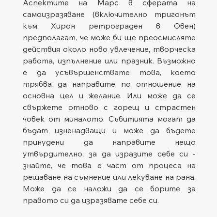
Аспектите на Марс в сферата на 
самоизразяване (включително тригонът 
към Хирон ретрограден в Овен) 
предполагат, че може би ще преосмисляте 
действия около ново увлечение, творческа 
работа, изпълнение или празник. Възможно 
е да усъвършенствате това, което 
трябва да направите по отношение на 
основна цел и желание. Или може да се 
свържете отново с горещ и страстен 
човек от миналото. Събитията могат да 
бъдат изненадващи и може да бъдете 
принудени да направите нещо 
утвърдително, за да изразите себе си - 
знайте, че това е част от процеса на 
решаване на съмнение или лекуване на рана. 
Може да се наложи да се борите за 
правото си да изразявате себе си.