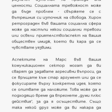
ценности. Социалната тревожност може 
да бъде проблем - свържете се с 
вътрешния си източник на свобода. Хирон 
ретрограден във вашата социална сфера 
може да настъпи някои социални тревоги 
или освели приятелство/аспект на вашия 
обществен имидж, което ви кара да се 
чувствате уязвими.
Аспектите на Марс във вашия 
комуникационен сектор могат да ви 
сварят да задавате агресивни въпроси, да 
се връщате към стар аргумент или да се 
фокусирате върху конкретна идея, която 
се опитвате да наложите. Това може да е 
подходящо време да впрегнете „думи плюс 
действия“, за да я осъществите. Също 
така някой друг може да ви накара да 