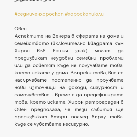
#седмиченхороскоп
#хороскопиюли
Овен
Аспектите на Венера в сферата на дома и 
семейството (включително квадрата към 
Хирон във вашия знак) могат да 
предизвикат неудобни семейни проблеми 
или да осветят къде не получавате това, 
което искате у дома. Въпреки това, вие се 
насърчавате постепенно да проучвате 
нови източници на доходи, сигурност и 
самочувствие - време е да предефинирате 
това, което искате. Хирон ретрограден в 
Овен предполага, че тези събития ще 
предизвикат втори поглед върху това, 
къде се чувствате несигурно.