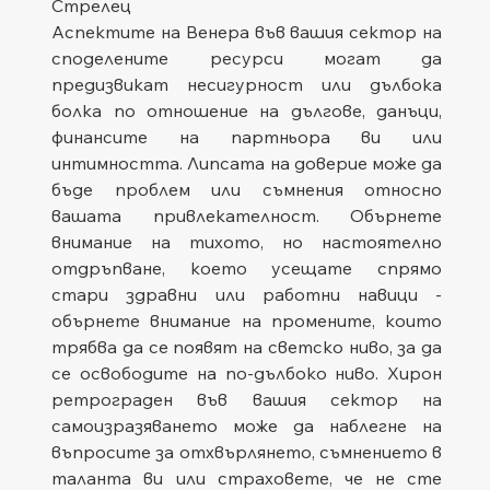
Стрелец
Аспектите на Венера във вашия сектор на 
споделените ресурси могат да 
предизвикат несигурност или дълбока 
болка по отношение на дългове, данъци, 
финансите на партньора ви или 
интимността. Липсата на доверие може да 
бъде проблем или съмнения относно 
вашата привлекателност. Обърнете 
внимание на тихото, но настоятелно 
отдръпване, което усещате спрямо 
стари здравни или работни навици - 
обърнете внимание на промените, които 
трябва да се появят на светско ниво, за да 
се освободите на по-дълбоко ниво. Хирон 
ретрограден във вашия сектор на 
самоизразяването може да наблегне на 
въпросите за отхвърлянето, съмнението в 
таланта ви или страховете, че не сте 