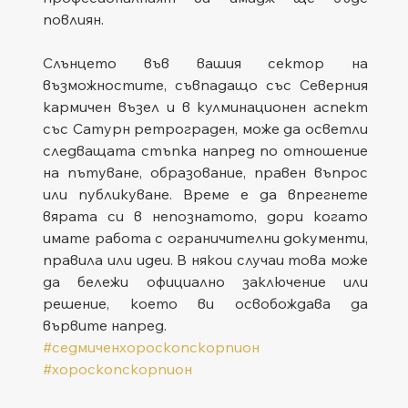
повлиян.
Слънцето във вашия сектор на 
възможностите, съвпадащо със Северния 
кармичен възел и в кулминационен аспект 
със Сатурн ретрограден, може да осветли 
следващата стъпка напред по отношение 
на пътуване, образование, правен въпрос 
или публикуване. Време е да впрегнете 
вярата си в непознатото, дори когато 
имате работа с ограничителни документи, 
правила или идеи. В някои случаи това може 
да бележи официално заключение или 
решение, което ви освобождава да 
вървите напред.
#седмиченхороскопскорпион
#хороскопскорпион