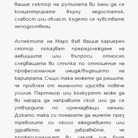
вашия сектор на рутината ви кани да се 
концентрирате върху недостатък, 
слабост или област, където се чувствате 
неподготвени.
Аспектите на Марс във вашия кариерен 
сектор показват преразглеждане на 
амбициите или въпроси относно 
следващата ви стъпка по отношение на 
професионалния имидж/бъдещето на 
кариерата. Също така можете да решите, 
че проблем от миналото изисква повече 
усилия. Партньор или конкурент може да 
ви накара да направите скок или да се 
утвърдите по изненадващи начини. 
Докато така си помагате да минете през 
тревогите си около ежедневието или 
здравето, не забравяйте, че 
професионалният ви имидж ще бъде 