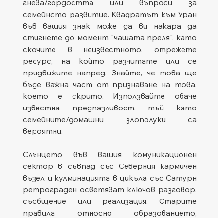
гнева/гордостта или въпроси за 
семейното развитие. Квадратът към Уран 
във вашия знак може да ви накара да 
стигнете до момент "чашата преля", като 
скочите в неизвестното, отрежете 
ресурс, на който разчитате или се 
придвижите напред. Знайте, че това ще 
бъде важна част от признаване на това, 
което е скрито. Използвайте обаче 
известна предпазливост, тъй като 
семейните/домашни злополуки са 
вероятни.
Слънцето във вашия комуникационен 
сектор в съвпад със Северния кармичен 
възел и кулминацията в цикъла със Сатурн 
ретрограден осветяват ключов разговор, 
съобщение или реализация. Старите 
правила относно образованието, 