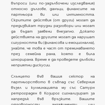
въпроси (или по-задълбочени изследвания) 
относно дългове, данъци, финансите на 
партньора ви или интимността. 
Скритите действия (от други) могат да 
предизвикат трудни разговори или могат 
да бъдат заявени внезапно. Докато 
действията на другите могат да нарушат 
сигурността ви (финансова и емоционална), 
знайте, че това е част от преминаването 
през семейна рана, която е била 
игнорирана. Време е да проведете дълбоки 
неприятни дискусии.
Слънцето във вашия сектор на 
партньорството в съвпад със Северния 
възел и кулминацията му със Сатурн 
ретрограден в Козирог сигнализират за 
напредък във връзките. Вашите 
отговорности, ангажименти или 