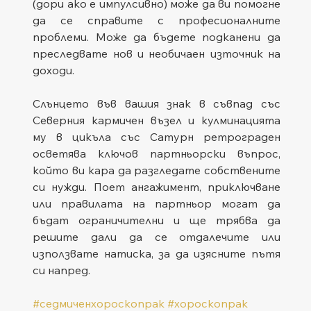
(дори ако е импулсивно) може да ви помогне 
да се справите с професионалните 
проблеми. Може да бъдете подканени да 
преследвате нов и необичаен източник на 
доходи.
Слънцето във вашия знак в съвпад със 
Северния кармичен възел и кулминацията 
му в цикъла със Сатурн ретрограден 
осветява ключов партньорски въпрос, 
който ви кара да разгледате собствените 
си нужди. Поет ангажимент, приключване 
или правилата на партньор могат да 
бъдат ограничителни и ще трябва да 
решите дали да се отдалечите или 
използвате натиска, за да изясните пътя 
си напред.
#седмиченхороскопрак
#хороскопрак