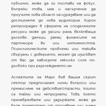
публично, може да ги постави на фокус. 
Въпреки това, има и насърчение да 
проучите нова област на изразяване или да 
достигнете до нова аудитория. Хирон 
ретрограден в сферата на споделените 
ресурси може да засили рана, включваща 
дългове, данъци, заеми, финансите на 
партньора ви или интимността. 
Психологическите проблеми или такива 
свързани с доверието, могат да изискват 
от вас да навлезете няколко слоя по-
дълбоко при разглеждането им.
Аспектите на Марс във вашия скрит 
сектор предполагат лични въпроси или 
премисляне на действия/страсти, които 
са тайни или непризнати. Това, което 
пренебрегвате или задържате, може да 
бъде подчертано от проучване или личен 