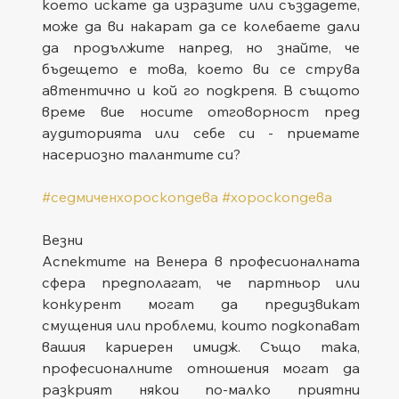
което искате да изразите или създадете, 
може да ви накарат да се колебаете дали 
да продължите напред, но знайте, че 
бъдещето е това, което ви се струва 
автентично и кой го подкрепя. В същото 
време вие носите отговорност пред 
аудиторията или себе си - приемате 
насериозно талантите си?
#седмиченхороскопдева
#хороскопдева
Везни
Аспектите на Венера в професионалната 
сфера предполагат, че партньор или 
конкурент могат да предизвикат 
смущения или проблеми, които подкопават 
вашия кариерен имидж. Също така, 
професионалните отношения могат да 
разкрият някои по-малко приятни 