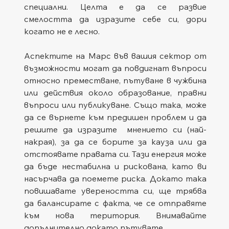
специални. Целта е да се развие 
смелостта да изразите себе си, дори 
когато не е лесно.
Аспектите на Марс във вашия сектор от 
възможности могат да повдигнат въпроси 
относно преместване, пътуване в чужбина 
или действия около образование, правни 
въпроси или публикуване. Също така, може 
да се върнете към предишен проблем и да 
решите да изразите  мнението си (най-
накрая), за да се борите за кауза или да 
отстоявате правата си. Тази енергия може 
да бъде нестабилна и рискована, като ви 
насърчава да поемете риска. Докато така 
повишавате увереността си, ще трябва 
да балансирате с факта, че се отправяте 
към нова територия. Внимавайте 
допълнително докато пътувате.