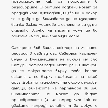
преосмислите как да подходите в 
разговорите. Скритите подкани могат да 
предизвикат изненадващи изблици и макар 
че е добре да внимавате да не изгаряте 
всички важни мостове с огнените си думи, 
слагайки всичко на масата може да ви 
помогне на социалната уязвимост.
Слънцето във вашия сектор на личните 
ресурси в съвпад със Северния кармичен 
възел и кулминацията на цикъла му със 
Сатурн ретрограден може да ви насърчи 
да се фокусирате върху това, което 
искате, а не върху правилата на някой 
друг. Докато задълженията около дългове, 
данъци, финансите на партньора ви или 
интимността не могат да бъдат 
пренебрегнати (и ще определят как се 
движите напред), основният ви фокус е 