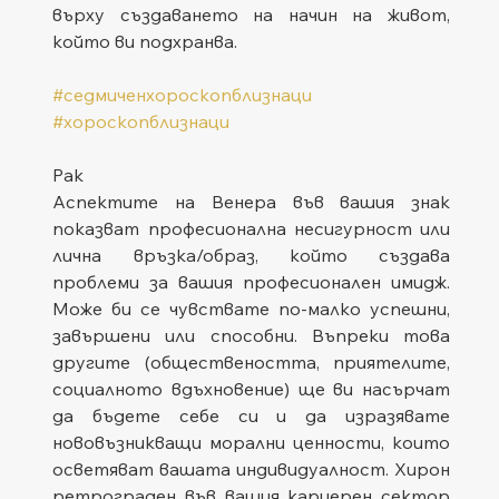
върху създаването на начин на живот, 
който ви подхранва.
#седмиченхороскопблизнаци
#хороскопблизнаци
Рак
Аспектите на Венера във вашия знак 
показват професионална несигурност или 
лична връзка/образ, който създава 
проблеми за вашия професионален имидж. 
Може би се чувствате по-малко успешни, 
завършени или способни. Въпреки това 
другите (обществеността, приятелите, 
социалното вдъхновение) ще ви насърчат 
да бъдете себе си и да изразявате 
нововъзникващи морални ценности, които 
осветяват вашата индивидуалност. Хирон 
ретрограден във вашия кариерен сектор 