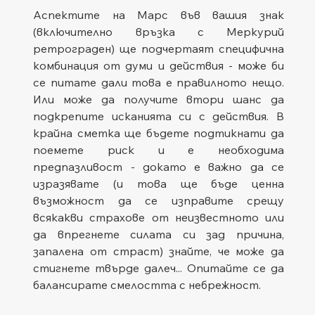
Аспектите на Марс във вашия знак 
(включително връзка с Меркурий 
ретрограден) ще подчертаят специфична 
комбинация от думи и действия - може би 
се питате дали това е правилното нещо. 
Или може да получите втори шанс да 
подкрепите исканията си с действия. В 
крайна сметка ще бъдете подтикнати да 
поемете риск и е необходима 
предпазливост - докато е важно да се 
изразявате (и това ще бъде ценна 
възможност да се изправите срещу 
всякакви страхове от неизвестното или 
да впрегнете силата си зад причина, 
запалена от страст) знайте, че може да 
стигнете твърде далеч... Опитайте се да 
балансирате смелостта с небрежност.