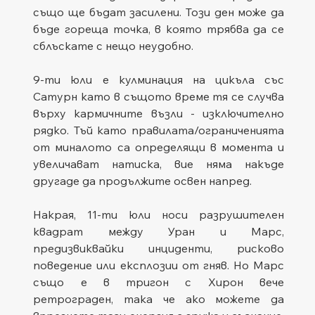
също ще бъдат засилени. Този ден може да 
бъде гореща точка, в която трябва да се 
сблъскате с нещо неудобно.
9-ти юли е кулминация на цикъла със 
Сатурн като в същото време тя се случва 
върху кармичните възли - изключително 
рядко. Тъй като правилата/ограниченията 
от миналото са определящи в момента и 
увеличават натиска, вие няма накъде 
другаде да продължите освен напред.
Накрая, 11-ти юли носи разрушителен 
квадрат между Уран и Марс, 
предизвиквайки инциденти, рисково 
поведение или експлозии от гняв. Но Марс 
също е в тригон с Хирон вече 
ретрограден, така че ако можете да 