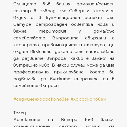
Слънцето във вашия домашен/семеен 
сектор в съвпад със Северния кармичен 
възел и в кулминационен аспект със 
Сатурн ретрограден осветява нова и 
важна територия у дома/със 
семейството. Въпросите, свързани с 
кариерата, правомощията и статуса, ще 
бъдат включени, докато сте насърчавани 
да развиете въпроса "какво е важно" на 
вътрешно ниво. В някои случаи може да има 
професионално приключване, което ви 
позволява да вложите енергията си в 
семейните въпроси.
#седмиченхороскоповен
#хороскоповен
Телец
Аспектите на Венера във вашия 
комуникационен сектор могат да 