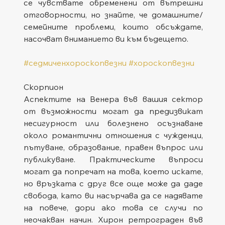
се чувствате обременени от вътрешни 
отговорности, но знайте, че домашните/
семейните проблеми, които обсъждате, 
насочват вниманието ви към бъдещето.
#седмиченхороскопвезни
#хороскопвезни
Скорпион
Аспектите на Венера във вашия сектор 
от възможности могат да предизвикат 
несигурност или болезнено осъзнаване 
около романтични отношения с чужденци, 
пътуване, образование, правен въпрос или 
публикуване. Практическите въпроси 
могат да попречат на това, което искате, 
но връзката с друг все още може да даде 
свобода, като ви насърчава да се надявате 
на повече, дори ако това се случи по 
неочакван начин. Хирон ретрограден във 