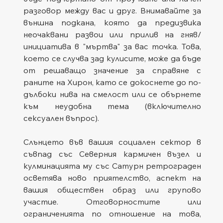
разговор между вас и друг. Внимавайте за 
външна подкана, която да предизвика 
неочаквани развои или прилив на гняв/
инициатива в "мъртва" за вас точка. Това, 
което се случва зад кулисите, може да бъде 
от решаващо значение за справяне с 
раните на Хирон, като се докоснете до по-
дълбоки нива на смелост или се обърнете 
към неудобна тема (включително 
сексуален въпрос).
Слънцето във вашия социален сектор в 
съвпад със Северния кармичен възел и 
кулминацията му със Сатурн ретрограден 
осветява ново приятелство, аспект на 
вашия обществен образ или групово 
участие. Отговорностите или 
ограниченията по отношение на това, 