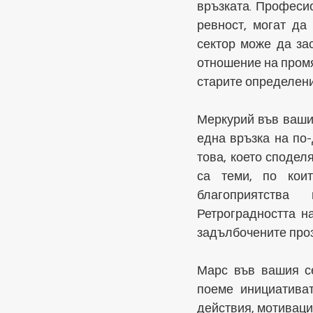
връзката. Професио
ревност, могат да
сектор може да за
отношение на промя
старите определени
Меркурий във вашия
една връзка на по-
това, което сподел
са теми, по коит
благоприятства 
Ретроградността н
задълбочените про
Марс във вашия се
поеме инициативат
действия, мотивации