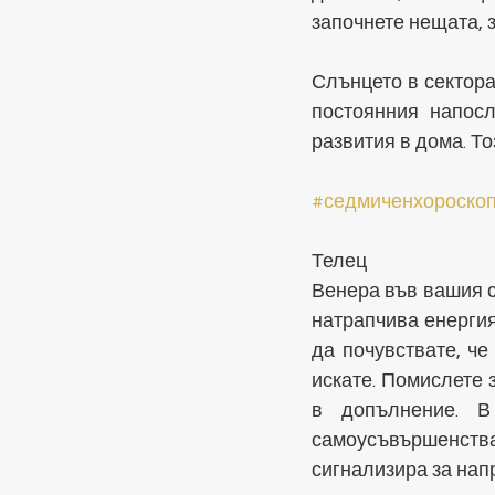
започнете нещата, з
Слънцето в сектора
постоянния напосл
развития в дома. То
#седмиченхороско
Телец
Венера във вашия с
натрапчива енергия
да почувствате, че
искате. Помислете з
в допълнение. В
самоусъвършенст
сигнализира за нап