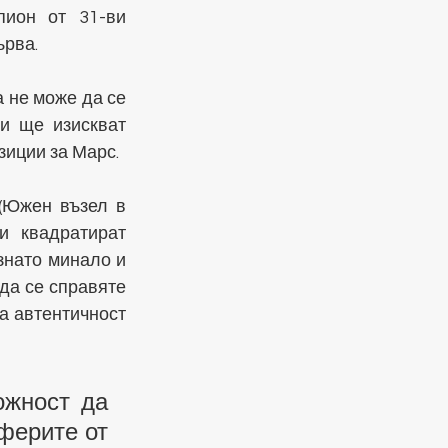
ион от 31-ви 
ърва.
 не може да се 
и ще изискват 
зиции за Марс.
(Южен възел в 
 квадратират 
знато минало и 
а се справяте 
 автентичност 
жност да 
ферите от 