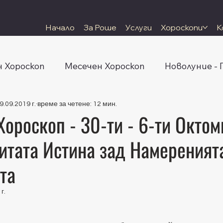
Начало
За Роше
Услуги
Хороскопи
К
 Хороскоп
Месечен Хороскоп
Новолуние -
9.09.2019 г.
време за четене: 12 мин.
ороскоп - 30-ти - 6-ти Октом
итата Истина зад Намереният
та
г.
 5 звезди.