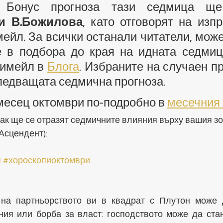
 и В.Божилова
, като отговорят на изпр
мейл. За всички останали читатели, може
е в подбора до края на идната седмица
имейл в 
Блога
. Избраните на случаен п
ледващата седмична прогноза. 
есец октомври по-подробно в 
месечния 
как ще се отразят седмичните влияния върху вашия зо
Асцендент):
п
#хороскопиоктомври
на партньорството ви в квадрат с Плутон може д
ния или борба за власт: господството може да стан