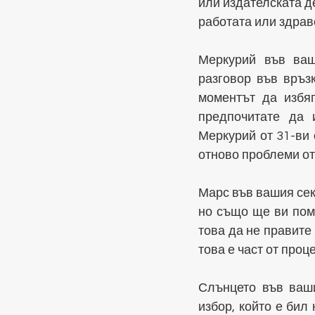
или издателската де
работата или здраве
Меркурий във ваш
разговор във връз
моментът да избяг
предпочитате да и
Меркурий от 31-ви
отново проблеми от
Марс във вашия сек
но също ще ви пом
това да не правите
това е част от проце
Слънцето във ваши
избор, който е бил