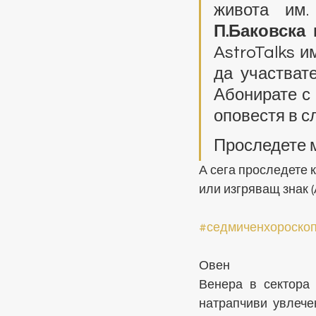
П.Баковска
AstroTalks и
да участват
Абонирате с 
оповестя в с
Проследете м
А сега проследете 
или изгряващ знак (
#седмиченхороско
Овен
Венера в сектора 
натрапчиви увлече