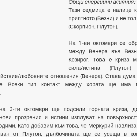
Общи енергийни влияния:
Тази седмица е налице к
приятното (Везни) и не тол
(Скорпион, Плутон).
На 1-ви октомври се обр
между Венера във Везн
Козирог. Това е криза м
сила/истина (Плутон)
йствие/любовните отношения (Венера). Става дума з
те. Всеки тип контакт между хората ще има м
.
на 3-ти октомври ще подсили горната криза, до
ови прозрения и истини изплуват на повърхностт
одими. Като добавим към това, че Меркурий навлиза 
яван от Плутон, дълбочината ще се усеща в ком