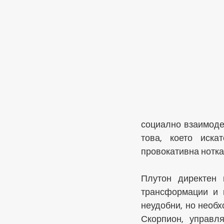
социално взаимоде
това, което иска
провокативна нотка
Плутон директен 
трансформации и н
неудобни, но необх
Скорпион, управл