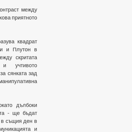
онтраст между 
кова приятното 
азува квадрат 
и и Плутон в 
ежду скритата 
 и учтивото 
а сянката зад 
анипулативна 
като дълбоки 
а - ще бъдат 
в същия ден в 
уникацията и 