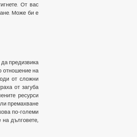
гнете. От вас 
ане. Може би е 
 да предизвика 
 отношение на 
оди от сложни 
аха от загуба 
ените ресурси 
или премахване 
кова по-големи 
на дълговете, 