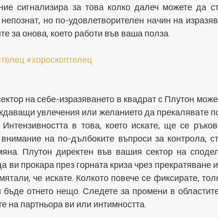
ие сигнализира за това колко далеч можете да сти
 непознат, но по-удовлетворителен начин на изразяв
е за онова, което работи във ваша полза.
птелец
#хороскоптелец
ектор на себе-изразяването в квадрат с Плутон може
ждаващи увлечения или желанието да прекалявате по
 Интензивността в това, което искате, ще се ръков
внимание на по-дълбоките въпроси за контрола, стр
мяна. Плутон директен във вашия сектор на сподел
а ви прокара през горната криза чрез прекратяване 
смятали, че искате. Колкото повече се фиксирате, тол
 бъде отнето нещо. Следете за промени в областите 
е на партньора ви или интимността.