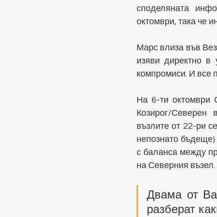
споделяната инфо
октомври, така че 
Марс влиза във Везн
изяви директно в 
компромиси. И все п
На 6-ти октомври 
Козирог/Северен в
възлите от 22-ри с
непознато бъдеще) 
с баланса между п
на Северния възел. 
Двама от Ва
разберат как