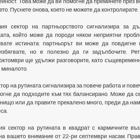
йност. Това може да ви помогне да преминете през вс
то. Пуснете онова, което не можете да контролирате.
ия сектор на партньорството сигнализира за дъл
ката, който може да породи някои неприятни пробле
вате истината: партньорът ви може да повдигне в
збягвате, но е полезно да ги задълбочите. Ретр
 октомври ще удължи разговорите, като същевременн
 миналото.
тор на рутината сигнализира за повече работа и пове
огне да подходите към тях балансирано. Може да се
 нищо или да правите прекалено много, преди да нам
са.
я сектор на рутината в квадрат с кармичните въз
 на вашето внимание от 22-ри септември насам. Прав