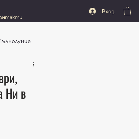
Вход
онтакти
 Пълнолуние
ври,
а Ни в