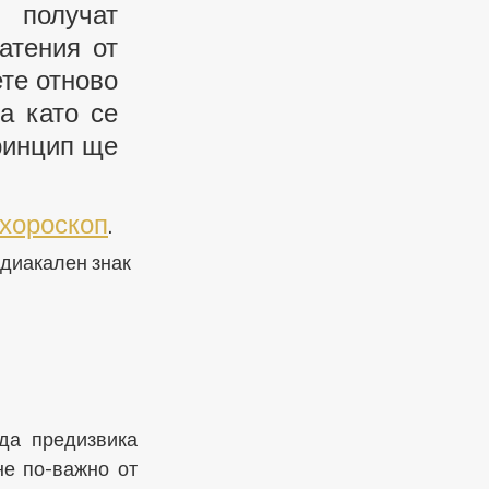
живота им. Бонус прогноза тази седмица ще получат 
атения от 
те отново 
 като се 
ринцип ще 
хороскоп
.
диакален знак 
а предизвика 
е по-важно от 