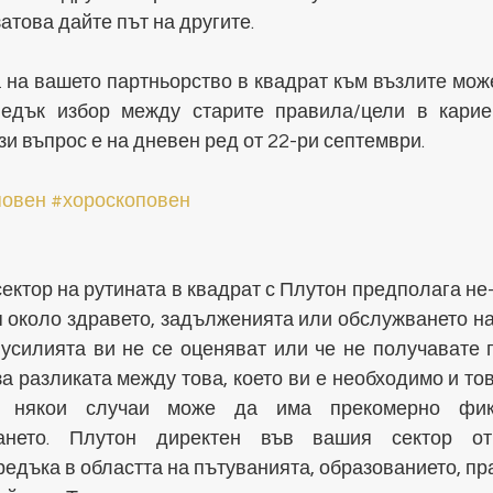
атова дайте път на другите.
 на вашето партньорство в квадрат към възлите може
едък избор между старите правила/цели в кариер
зи въпрос е на дневен ред от 22-ри септември.
повен
#хороскоповен
ектор на рутината в квадрат с Плутон предполага не
 около здравето, задълженията или обслужването на 
 усилията ви не се оценяват или че не получавате п
а разликата между това, което ви е необходимо и това
 някои случаи може да има прекомерно фикс
ването. Плутон директен във вашия сектор от
редъка в областта на пътуванията, образованието, пр