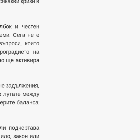
якакви кризи в 
бок и честен 
ми. Сега не е 
ъпроси, които 
оградието на 
о ще активира 
че задължения, 
 лутате между 
ерите баланса: 
ли подчертава 
ило, закон или 