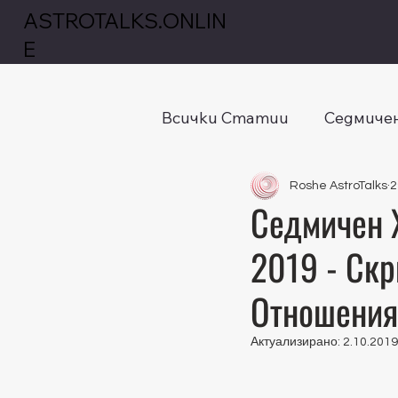
ASTROTALKS.ONLIN
E
Всички Статии
Седмичен
Roshe AstroTalks
2
Седмичен Х
2019 - Скр
Отношения
Актуализирано:
2.10.2019 
Оценено с NaN от