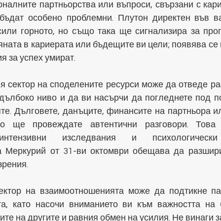
налните партньорства или въпроси, свързани с карие
 бъдат особено проблемни. Плутон директен във в
сили горното, но също така ще сигнализира за прог
ната в кариерата или бъдещите ви цели; появява се н
я за успех умират.
 сектор на споделените ресурси може да отведе раз
дълбоко ниво и да ви насърчи да погледнете под по
яте. Дълговете, данъците, финансите на партньора и
о ще провеждате автентични разговори. Това 
интензивни изследвания и психологически 
а Меркурий от 31-ви октомври обещава да разшири
зрения.
ктор на взаимоотношенията може да подтикне пар
а, като насочи вниманието ви към важността на 
те на другите и равния обмен на усилия. Не винаги за