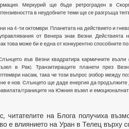
рмация. Меркурий ще бъде ретрограден в Скорп
интензивността в неудобните теми ще се разгръща теп
и на 4-ти октомври. Планетата на действието и гнева
управлявания от Венера знак Везни. Действията н
ак това може би е една от конкурентно способните по
Слънцето във Везни квадратира кармичните възли 
ъзел в Рак). Транзитиращите планети през Везни
ептември насам, така че този въпрос (избор между по
не е нов. Слънцето ще даде енергия да продължите д
равилата/границите на Южния възел и емоционалната
с, читателите на Блога получиха възмо
во е влиянието на Уран в Телец върху с