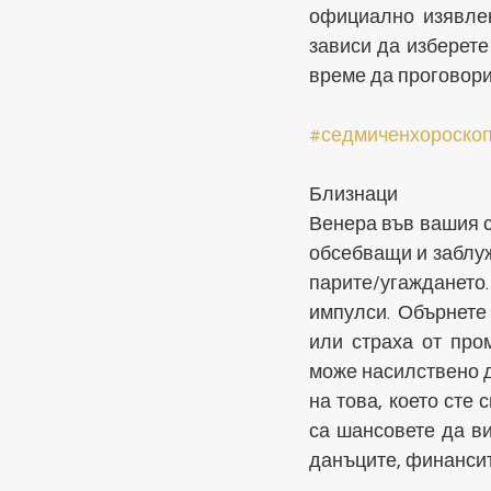
официално изявлен
зависи да изберете
време да проговорит
#седмиченхороско
Близнаци
Венера във вашия с
обсебващи и заблу
парите/угаждането.
импулси. Обърнете 
или страха от про
може насилствено д
на това, което сте 
са шансовете да ви
данъците, финансит