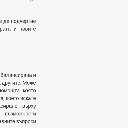
 да подчертае 
ата и новите 
-балансирана и 
другите. Може 
омощта, която 
, което искате 
иране върху 
 възможности 
авните въпроси 