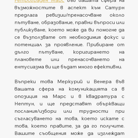
Ретрограден Марс
 във вашата сфера на 
възможностите в аспект към Сатурн 
предлага ревизии/пренасочване около 
пътуване, образование, правни въпроси или 
публикуване, което може да ви помогне да 
се възползвате от необходимия фокус и 
потенциал за проявление. Прибиране от 
дълго пътуване, коригирането на 
плановете или пренасочването на 
ентусиазма ви ще бъдат много ефективни.
Въпреки това Меркурий и Венера във 
вашата сфера на комуникацията са в 
опозиция на Марс и в квадратура с 
Нептун, и ще представят объркващи 
послания/избори или трудности при 
съгласуването на това, което искате с 
това, което правите, за да го получите. 
Вашите съобщения може да изглеждат 