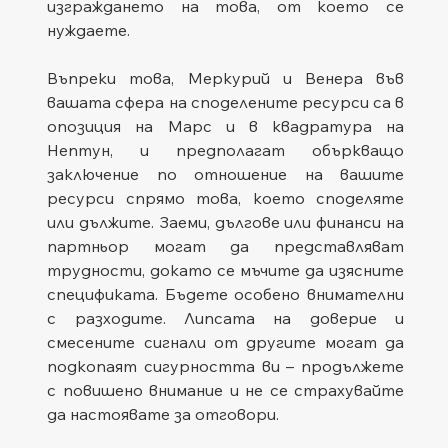
изграждането на това, от което се 
нуждаете.
Въпреки това, Меркурий и Венера във 
вашата сфера на споделените ресурси са в 
опозиция на Марс и в квадратура на 
Нептун, и предполагат объркващо 
заключение по отношение на вашите 
ресурси спрямо това, което споделяте 
или дължите. Заеми, дългове или финанси на 
партньор могат да представляват 
трудности, докато се мъчите да изясните 
спецификата. Бъдете особено внимателни 
с разходите. Липсата на доверие и 
смесените сигнали от другите могат да 
подкопаят сигурността ви – продължете 
с повишено внимание и не се страхувайте 
да настоявате за отговори.