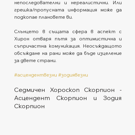
непоследователни и нереалистични. Или 
грешка/пропусната информация може да 
подкопае плановете ви.
Слънцето в същата сфера в аспект с 
Хирон отваря пътя за оптимистична и 
съпричастна комуникация. Неосъждащото 
обсъждане на рани може да бъде изцеление 
за двете страни.
#асцендентвезни
#зодиявезни
Седмичен Хороскоп Скорпион - 
Асцендент Скорпион и Зодия 
Скорпион  