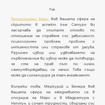
Рак
Ретрограден Марс
 във вашата сфера на 
скритото в аспект към Сатурн ви 
насърчава да опитате отново по 
отношение на справяне със зависимост, 
психологичен проблем, проблем с 
интимността или страхове от загуба. 
Различен избор или удвояването на 
първоначалния ви избор може да потвърди, 
че сте на прав път по личен, 
самоутвърждаващ се начин. Това също 
може да сигнализира за таен ангажимент.
Въпреки това, Меркурий и Венера във 
вашата сфера на ежедневието са в 
опозиция на Марс и в квадратура с 
Нептун, и сочат трудности, свързани със 