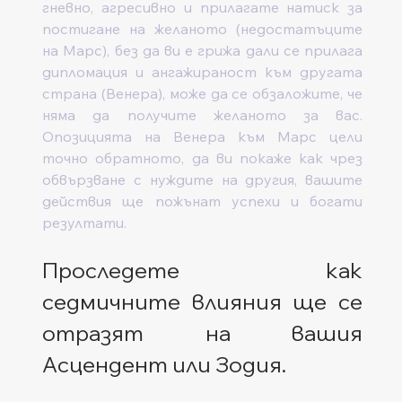
гневно, агресивно и прилагате натиск за 
постигане на желаното (недостатъците 
на Марс), без да ви е грижа дали се прилага 
дипломация и ангажираност към другата 
страна (Венера), може да се обзаложите, че 
няма да получите желаното за вас. 
Опозицията на Венера към Марс цели 
точно обратното, да ви покаже как чрез 
обвързване с нуждите на другия, вашите 
действия ще пожънат успехи и богати 
резултати.
Проследете как 
седмичните влияния ще се 
отразят на вашия 
Асцендент или Зодия. 