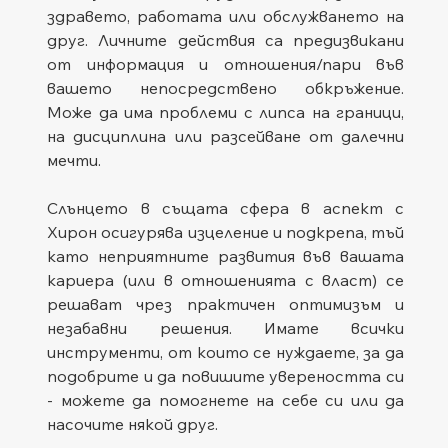
здравето, работата или обслужването на 
друг. Личните действия са предизвикани 
от информация и отношения/пари във 
вашето непосредствено обкръжение. 
Може да има проблеми с липса на граници, 
на дисциплина или разсейване от далечни 
мечти.
Слънцето в същата сфера в аспект с 
Хирон осигурява изцеление и подкрепа, тъй 
като неприятните развития във вашата 
кариера (или в отношенията с власт) се 
решават чрез практичен оптимизъм и 
незабавни решения. Имате всички 
инструменти, от които се нуждаете, за да 
подобрите и да повишите увереността си 
- можете да помогнете на себе си или да 
насочите някой друг.