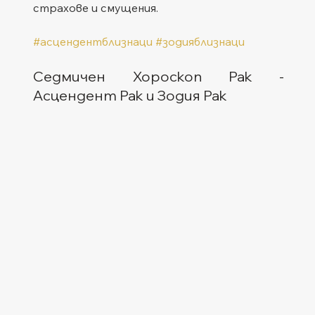
страхове и смущения.
#асцендентблизнаци
#зодияблизнаци
Седмичен Хороскоп Рак - 
Асцендент Рак и Зодия Рак  