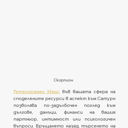
Скорпион
Ретрограден Марс
 във вашата сфера на 
споделените ресурси в аспект към Сатурн 
позволява по-задълбочен поглед към 
дългове, данъци, финанси на вашия 
партньор, интимност или психологичен 
въпроси. Връщането назад, търсенето на 