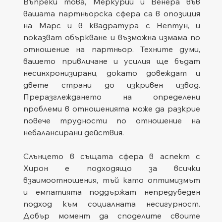
Въпреки това, Меркурий и Венера във 
вашата партньорска сфера са в опозиция 
на Марс и в квадратура с Нептун, и 
показват объркване и възможна измама по 
отношение на партньор. Техните думи, 
вашето привличане и усилия ще бъдат 
несинхронизирани, докато довеждат и 
двете страни до изкривен извод. 
Преразглеждането на определени 
проблеми в отношенията може да разкрие 
повече трудности по отношение на 
небалансирани действия.
Слънцето в същата сфера в аспект с 
Хирон е подходящо за всички 
взаимоотношения, тъй като оптимизмът 
и емпатията поддържат непредубеден 
подход към социалната несигурност. 
Добър момент да споделите своите 