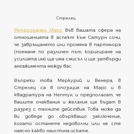
Стрелец 
Ретрограден Марс
 във вашата сфера на 
отношенията в аспект към Сатурн сочи, 
че завръщането или промяна в партньора 
(поемане по различен път, коригиране на 
усилията им) ще има смисъл и ще затвърди 
ангажимента между вас.
Въпреки това Меркурий и Венера, в 
Стрелец са в опозиция на Марс и в 
квадратура на Нептун, и предполагат, че 
вашите очаквания и желания ще бъдат в 
разрез с техните действия. Това може да 
ви доведе до объркващо заключение, 
когато останете недоволни или не сте 
наясно какво наистина искате.