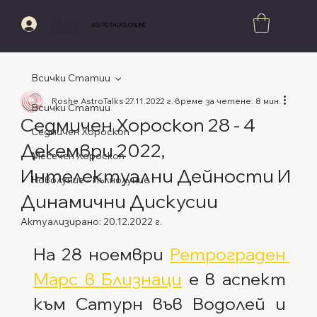
Вход
ASTROTALKS.ONLINE
Всички Статии
Roshe AstroTalks
27.11.2022 г.
време за четене: 8 мин.
Всички Статии
Седмичен Хороскоп 28 - 4
Седмичен Хороскоп
Декември 2022,
Месечен Хороскоп
Интелектуални Дейности И
Новолуние - Пълнолуние
Динамични Дискусии
Актуализирано:
20.12.2022 г.
Оценено с NaN от 5 звезди.
На 28 ноември 
Ретрограден 
Марс в Близнаци
 е в аспект 
към Сатурн във Водолей и 