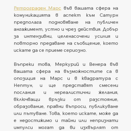
Ретрограден Марс
 във вашата сфера на 
комуникацията в аспект към Сатурн 
предполага подновяване на публичен 
ангажимент, устно и чрез действия. Добър 
за интензивни, целенасочени усилия и 
повторно предаване на съобщение, което 
искате да се приеме сериозно.
Въпреки това, Меркурий и Венера във 
вашата сфера на възможностите са в 
опозиция на Марс и в квадратура с 
Нептун, и ще представят смесени 
послания и нереалистични желания, 
включващи връзки от разстояние, 
образование, правни въпроси, публикуване 
или пътуване. Това, което искате, може да 
е недостижимо и тайни или непризнати 
импулси могат да ви изхвърлят от 