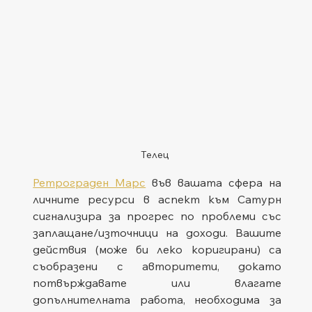
Телец
Ретрограден Марс
 във вашата сфера на 
личните ресурси в аспект към Сатурн 
сигнализира за прогрес по проблеми със 
заплащане/източници на доходи. Вашите 
действия (може би леко коригирани) са 
съобразени с авторитети, докато 
потвърждавате или влагате 
допълнителната работа, необходима за 