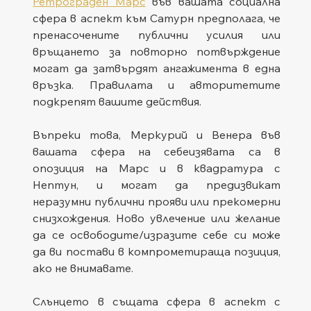
Ретрограден Марс
 във вашата социална 
сфера в аспект към Сатурн предполага, че 
пренасочените публични усилия или 
връщането за повторно потвърждение 
могат да затвърдят ангажимента в една 
връзка. Правилата и авторитетите 
подкрепят вашите действия.
Въпреки това, Меркурий и Венера във 
вашата сфера на себеизявата са в 
опозиция на Марс и в квадратура с 
Нептун, и могат да предизвикат 
неразумни публични прояви или прекомерни 
снизхождения. Ново увлечение или желание 
да се освободите/изразите себе си може 
да ви постави в компрометираща позиция, 
ако не внимавате.
Слънцето в същата сфера в аспект с 