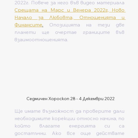
2022г. Повече за него във видео материала 
Срещата на Марс и Венера 2022г, Ново 
Начало за Любовта, Отношенията и 
Финансите
.
Опозицията на тези две 
планети ще очертае границите във 
взаимоотношенията.
Седмичен Хороскоп 28 - 4 Декември 2022
Ще имате възможност да проверите дали 
необходимите корекции относно начина, по 
който влагате енергията си са 
достатъчни. Ако все още действате 