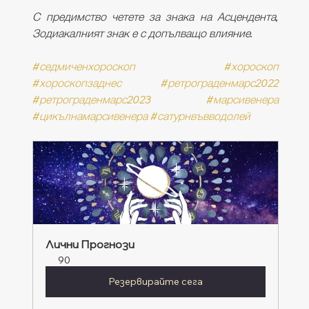
С предимство четете за знака на Асцендента, 
Зодиакалният знак е с допълващо влияние. 
#седмиченхороскоп
#хороскоп
#хороскопзаднес
#ретрограденмарс2022
#ретрограденмарс2023
#марсивенера
#цикълнамарсивенера
#сатурнвъвводолей
Лични Прогнози
90
Резервирайте сега