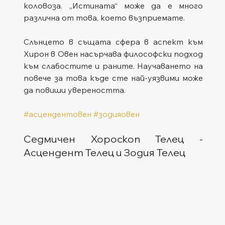
коловоза. „Истината“ може да е много 
различна от това, което възприемате.
Слънцето в същата сфера в аспект към 
Хирон в Овен насърчава философски подход 
към слабостите и раните. Научаването на 
повече за това къде сте най-уязвими може 
да повиши увереността.
#асцендентовен
#зодияовен
Седмичен Хороскоп Телец - 
Асцендент Телец и Зодия Телец