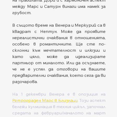
на правилата. Дори и с хармоничен аспект 
между Марс и Сатурн винаги има намек за 
грубост.  
В същото време на Венера и Меркурий са в 
квадрат с Нептун. Може да проявите 
нереалистични очаквания в отношенията, 
особено в романтичните. Ще сте по-
склонни към мечтателност и илюзии и 
като цяло, може да идеализирате 
партньор от миналото. Или да осъзнаете, 
че не е успял да отговори на вашите 
предварителни очаквания, което сега да ви 
разочарова.   
На 1 декември Венера е в опозиция на 
Ретрограден Марс в Близнаци
. Този аспект 
бележи кулминация в техния цикъл, започнал 
средата на февруари/началото на март 