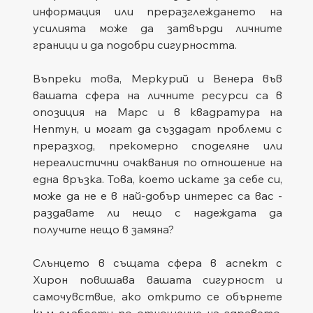
информация или преразглеждането на 
усилията може да затвърди личните 
граници и да подобри сигурността.
Въпреки това, Меркурий и Венера във 
вашата сфера на личните ресурси са в 
опозиция на Марс и в квадратура на 
Нептун, и могат да създадат проблеми с 
преразход, прекомерно споделяне или 
нереалистични очаквания по отношение на 
една връзка. Това, което искате за себе си, 
може да не е в най-добър интерес са вас - 
раздавате ли нещо с надеждата да 
получите нещо в замяна?
Слънцето в същата сфера в аспект с 
Хирон повишава вашата сигурност и 
самочувствие, ако открито се обърнете 
към слабости по отношение на здравето, 