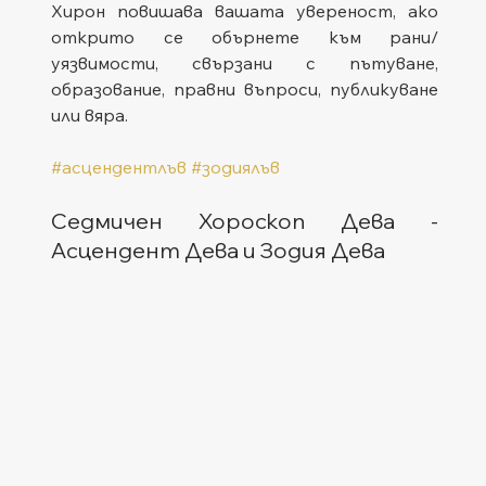
Хирон повишава вашата увереност, ако 
открито се обърнете към рани/
уязвимости, свързани с пътуване, 
образование, правни въпроси, публикуване 
или вяра.
#асцендентлъв
#зодиялъв
Седмичен Хороскоп Дева - 
Асцендент Дева и Зодия Дева  