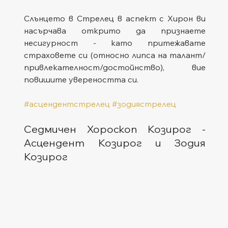
Слънцето в Стрелец в аспект с Хирон ви 
насърчава открито да признаете 
несигурност - като притежавате 
страховете си (относно липса на талант/
привлекателност/достойнство), вие 
повишите увереността си.
#асцендентстрелец
#зодиястрелец
Седмичен Хороскоп Козирог - 
Асцендент Козирог и Зодия 
Козирог