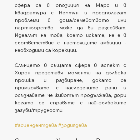
сфера са в опозиция на Марс и в 
квадратура с Нептун, и предполагат 
проблеми в дома/семейството или 
партньорство, може да ви разсейват. 
Идеалът на това, което искате, не е в 
съответствие с настоящите амбиции - 
необходими са корекции.
Слънцето в същата сфера в аспект с 
Хирон представя моменти на дълбока 
прошка и разбиране, докато се 
примирявате с наследените рани и 
осъзнавате, че животът продължава, дори 
когато се справяте с най-дълбоките 
загуби/трудности.
#асцендентдева
#зодиядева