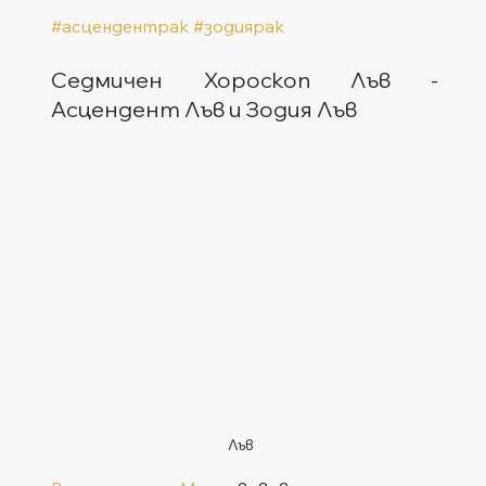
#асцендентрак
#зодиярак
Седмичен Хороскоп Лъв - 
Асцендент Лъв и Зодия Лъв
Лъв