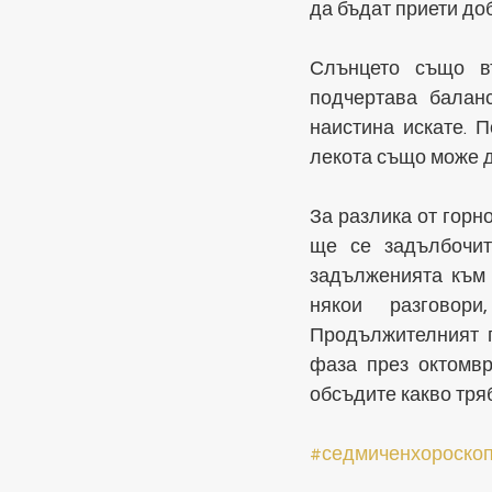
да бъдат приети доб
Слънцето също въ
подчертава баланс
наистина искате. 
лекота също може д
За разлика от горн
ще се задълбочит
задълженията към 
някои разговори
Продължителният п
фаза през октомвр
обсъдите какво тря
#седмиченхороско