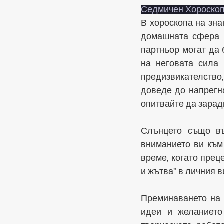
Седмичен Хороскоп
В хороскопа на знак
домашната сфера и
партньор могат да 
на неговата сила 
предизвикателств
доведе до напрегна
опитвайте да зарад
Слънцето също въ
вниманието ви към 
време, когато преце
и жътва" в личния в
Преминаването на 
идеи и желанието 