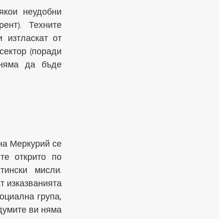
якои неудобни 
нт). Техните 
изтласкат от 
ектор (поради 
няма да бъде 
на Меркурий се 
е открито по 
ински мисли. 
 изказванията 
циална група, 
умите ви няма 