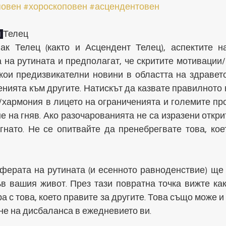
повен
#хороскоповен
#асцендентовен
 
Телец
ак Телец (както и Асцендент Телец), аспектите н
 на рутината и предполагат, че скритите мотивации/
кои предизвикателни новини в областта на здравето
нията към другите. Натискът да казвате правилното 
хармония в лицето на ограниченията и големите про
 на гняв. Ако разочарованията не са изразени открит
нато. Не се опитвайте да пренебрегвате това, коет
ферата на рутината (и есенното равноденствие) ще 
в вашия живот. През тази повратна точка вижте как 
а с това, което правите за другите. Това също може и
не на дисбаланса в ежедневието ви.