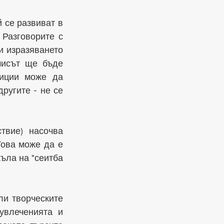
 се развиват в 
Разговорите с 
 изразяването 
мисът ще бъде 
иции може да 
угите - не се 
вие) насочва 
ова може да е 
ъла на "сеитба 
и творческите 
увлеченията и 