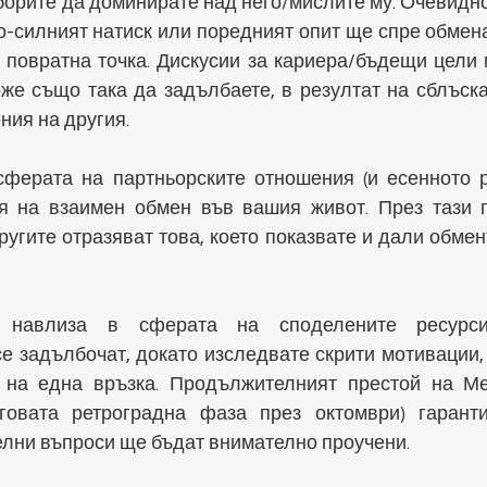
 борите да доминирате над него/мислите му. Очевидно
о-силният натиск или поредният опит ще спре обмена
 повратна точка. Дискусии за кариера/бъдещи цели м
же също така да задълбаете, в резултат на сблъска
ния на другия.
ферата на партньорските отношения (и есенното р
я на взаимен обмен във вашия живот. През тази п
ругите отразяват това, което показвате и дали обмен
 навлиза в сферата на споделените ресурси,
 задълбочат, докато изследвате скрити мотивации, 
 на една връзка. Продължителният престой на Ме
говата ретроградна фаза през октомври) гаранти
лни въпроси ще бъдат внимателно проучени.