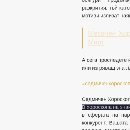
осигури продълж
разкрития, тъй като
мотиви излизат ная
Месечен Хор
Март
А сега проследете 
или изгряващ знак (
#седмиченхороско
Седмичен Хороско
В хороскопа на знак
в сферата на парт
конкурент. Вашата