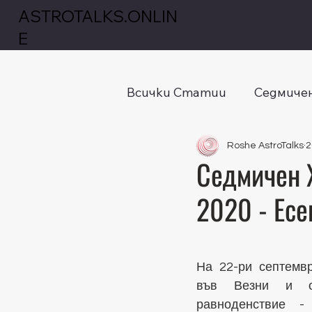
ASTROTALKS.ONLIN
E
Всички Статии
Седмичен
Roshe AstroTalks
2
Седмичен Х
2020 - Есе
Оценено с NaN от
На 22-ри септемвр
във Везни и от
равноденствие -