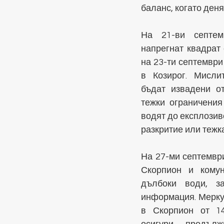
баланс, когато деня
На 21-ви септем
напрегнат квадрат 
на 23-ти септември
в Козирог. Мислит
бъдат извадени от
тежки ограничения 
водят до експлозиве
разкритие или тежка
На 27-ми септември
Скорпион и комун
дълбоки води, за
информация. Меркур
в Скорпион от 14