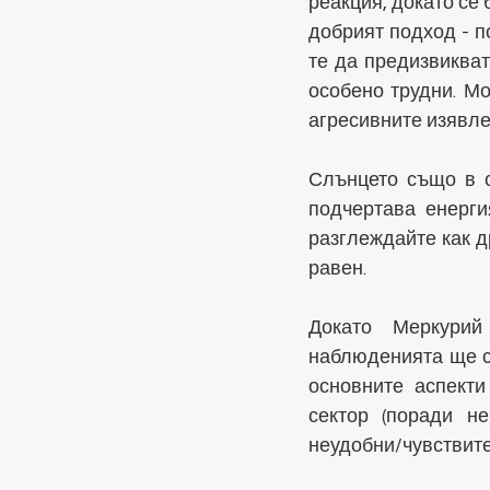
реакция, докато се
добрият подход - п
те да предизвикват
особено трудни. Мо
агресивните изявле
Слънцето също в с
подчертава енерги
разглеждайте как д
равен.
Докато Меркурий
наблюденията ще се
основните аспекти
сектор (поради не
неудобни/чувствите