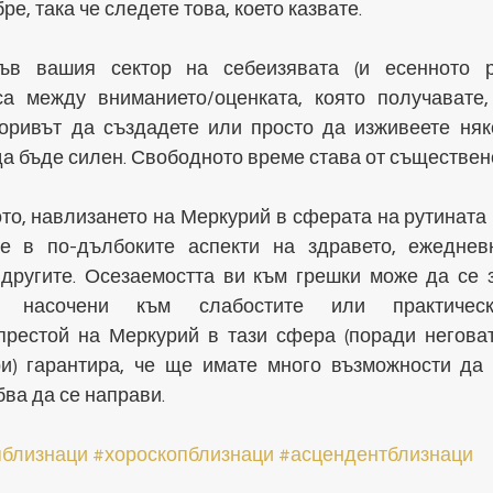
ре, така че следете това, което казвате.
в вашия сектор на себеизявата (и есенното ра
а между вниманието/оценката, която получавате, 
Поривът да създадете или просто да изживеете няк
а бъде силен. Свободното време става от съществен
ото, навлизането на Меркурий в сферата на рутината 
е в по-дълбоките аспекти на здравето, ежедневн
другите. Осезаемостта ви към грешки може да се за
, насочени към слабостите или практически
рестой на Меркурий в тази сфера (поради неговат
и) гарантира, че ще имате много възможности да 
бва да се направи.
пблизнаци
#хороскопблизнаци
#асцендентблизнаци