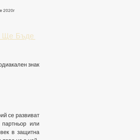
е 2020г
 Ще Бъде 
одиакален знак 
ий се развиват 
партньор или 
век в защитна 