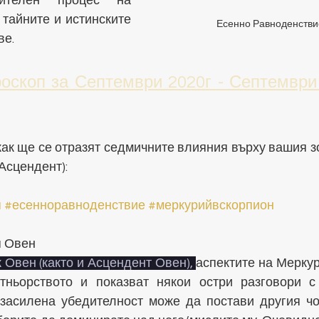
ителен процес на 
 тайните и истинските 
Есенно Равноденстви
ве.
оскоп за Септември 2020г - Септември
как ще се отразят седмичните влияния върху вашия з
Асцендент):
п
#есенноравноденствие
#меркурийвскорпион
п Овен
 Овен (както и Асцендент Овен), 
аспектите на Меркур
ньорството и показват някои остри разговори с 
 засилена убедителност може да постави другия чо