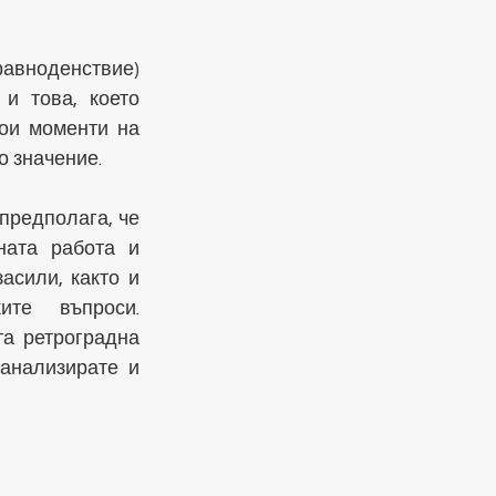
вноденствие) 
и това, което 
ои моменти на 
о значение.
предполага, че 
ата работа и 
сили, както и 
те въпроси. 
а ретроградна 
анализирате и 