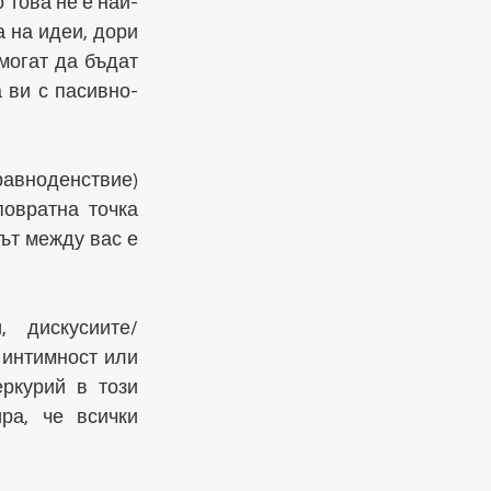
 това не е най-
 на идеи, дори 
огат да бъдат 
 ви с пасивно-
авноденствие) 
овратна точка 
ът между вас е 
 дискусиите/
интимност или 
ркурий в този 
ра, че всички 