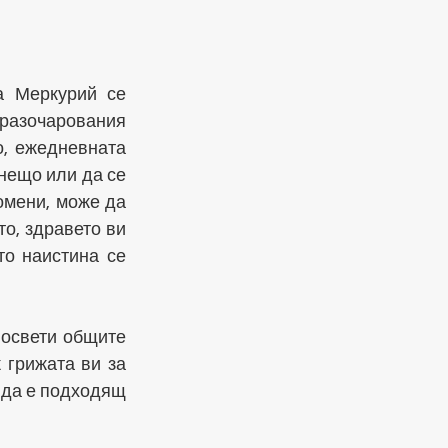
а Меркурий се 
разочарования 
, ежедневната 
нещо или да се 
мени, може да 
о, здравето ви 
о наистина се 
освети общите 
грижата ви за 
 да е подходящ 