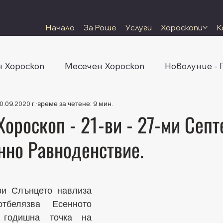
Начало
За Роше
Услуги
Хороскопи
К
 Хороскоп
Месечен Хороскоп
Новолуние -
0.09.2020 г.
време за четене: 9 мин.
ороскоп - 21-ви - 27-ми Септ
нно Равноденствие.
 5 звезди.
и Слънцето навлиза 
белязва Есенното 
 годишна точка на 