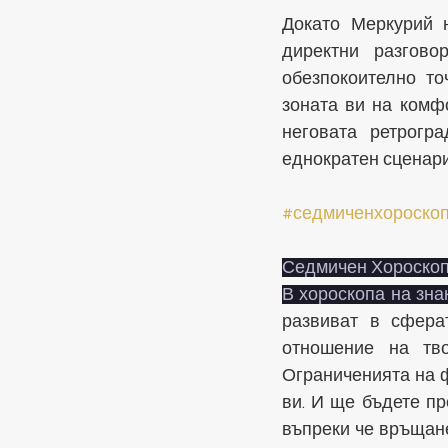
Докато Меркурий н
директни разговор
обезпокоително то
зоната ви на комф
неговата ретрогр
еднократен сценари
#седмиченхороско
Седмичен Хороскоп
В хороскопа на зна
развиват в сфера
отношение на тво
Ограниченията на ф
ви. И ще бъдете пр
въпреки че връщане