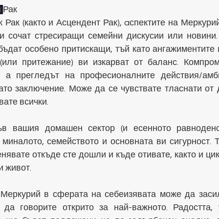
 
Рак
 Рак (както и Асцендент Рак), aспектите на Меркурий
 сочат стресиращи семейни дискусии или новини. 
бъдат особено притискащи, тъй като ангажиментите и
(или притежание) ви изкарват от баланс. Компро
о, а прегледът на професионалните действия/амб
то заключение. Може да се чувствате тласнати от др
вате всички.
в вашия домашен сектор (и есенното равноденст
миналото, семейството и основната ви сигурност. Т
нявате откъде сте дошли и къде отивате, както и цик
и живот.
Меркурий в сферата на себеизявата може да засил
да говорите открито за най-важното. Радостта, 