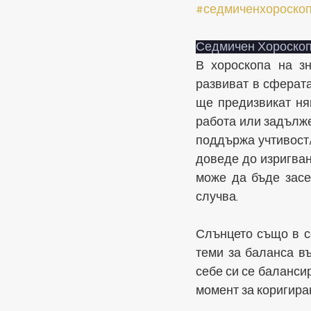
#седмиченхороско
Седмичен Хороскоп
В хороскопа на зн
развиват в сферата
ще предизвикат ня
работа или задълже
поддържа учтивост/
доведе до изригване
може да бъде засег
случва.
Слънцето също в с
теми за баланса въ
себе си се балансир
момент за коригира