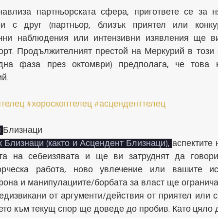
авлиза партньорската сфера, пригответе се за н
и с друг (партньор, близък приятел или конкуре
чни наблюдения или интензивни изявления ще ви 
орт. Продължителният престой на Меркурий в този с
адна фаза през октомври) предполага, че това 
й.
птелец
#хороскоптелец
#асценденттелец
 
Близнаци
к Близнаци (както и Асцендент Близнаци), 
аспектите 
та на себеизявата и ще ви затруднят да говорит
рческа работа, ново увлечение или вашите ист
она и манипулациите/борбата за власт ще ограничат
едизвикани от аргументи/действия от приятел или со
то към текущ спор ще доведе до пробив. Като цяло д