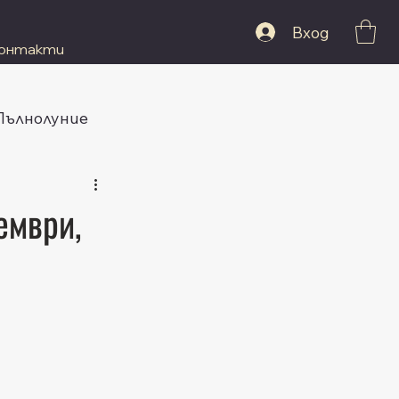
Вход
онтакти
 Пълнолуние
ември,