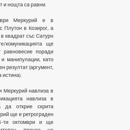
т и нощта са равни.
ври Меркурий е в 
с Плутон в Козирог, а 
 в квадрат със Сатурн 
е/комуникацията ще 
 равновесие поради 
и манипулации, като 
н резултат (аргумент, 
 истина).
 Меркурий навлиза в 
икацията навлиза в 
 да открие скрита 
ий ще е ретрограден 
-ти октомври и ще 