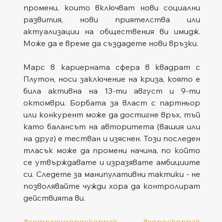
промени, които включват нови социални 
развития, нови приятелства или 
актуализации на обществения ви имидж. 
Може да е време да създадете нови връзки.
Марс в кариерната сфера в квадрат с 
Плутон, носи заключение на криза, която е 
била активна на 13-ти август и 9-ти 
октомври. Борбата за власт с партньор 
или конкурент може да достигне връх, тъй 
като балансът на авторитета (вашия или 
на друг) е тестван и изяснен. Този последен 
тласък може да промени начина, по който 
се утвърждавате и изразявате амбициите 
си. Следете за манипулативни тактики - не 
позволявайте чужди хора да контролират 
действията ви.
#седмиченхороскопрак
#хороскопрак