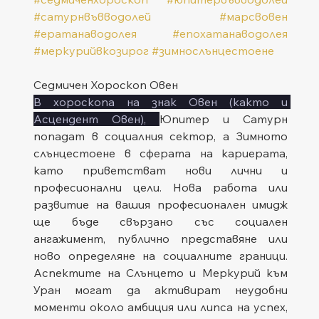
#сатурнвъвводолей
#марсвовен
#ератанаводолея
#епохатанаводолея
#меркурийвкозирог
#зимнослънцестоене
Седмичен Хороскоп Овен
В хороскопа на знак Овен (както и 
Асцендент Овен), 
Юпитер и Сатурн 
попадат в социалния сектор, а Зимното 
слънцестоене в сферата на кариерата, 
като приветстват нови лични и 
професионални цели. Нова работа или 
развитие на вашия професионален имидж 
ще бъде свързано със социален 
ангажимент, публично представяне или 
ново определяне на социалните граници. 
Аспектите на Слънцето и Меркурий към 
Уран могат да активират неудобни 
моменти около амбиция или липса на успех, 