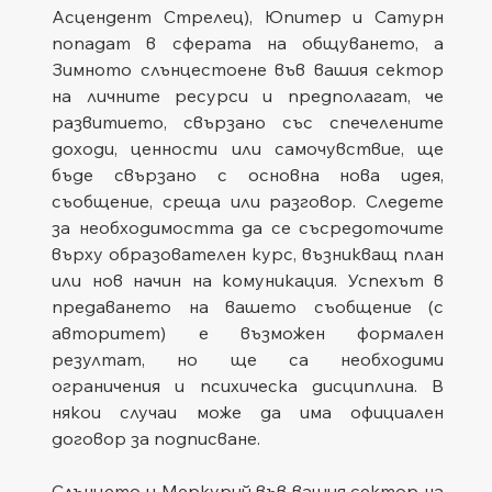
Асцендент Стрелец), Юпитер и Сатурн 
попадат в сферата на общуването, а 
Зимното слънцестоене във вашия сектор 
на личните ресурси и предполагат, че 
развитието, свързано със спечелените 
доходи, ценности или самочувствие, ще 
бъде свързано с основна нова идея, 
съобщение, среща или разговор. Следете 
за необходимостта да се съсредоточите 
върху образователен курс, възникващ план 
или нов начин на комуникация. Успехът в 
предаването на вашето съобщение (с 
авторитет) е възможен формален 
резултат, но ще са необходими 
ограничения и психическа дисциплина. В 
някои случаи може да има официален 
договор за подписване.
Слънцето и Меркурий във вашия сектор на 