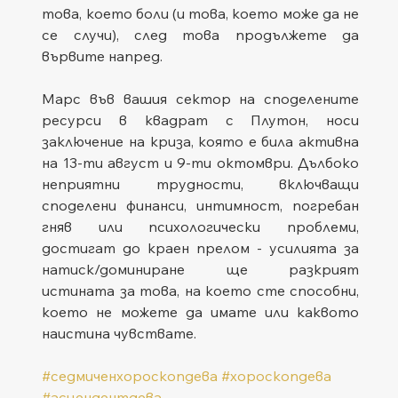
това, което боли (и това, което може да не 
се случи), след това продължете да 
вървите напред.
Марс във вашия сектор на споделените 
ресурси в квадрат с Плутон, носи 
заключение на криза, която е била активна 
на 13-ти август и 9-ти октомври. Дълбоко 
неприятни трудности, включващи 
споделени финанси, интимност, погребан 
гняв или психологически проблеми, 
достигат до краен прелом - усилията за 
натиск/доминиране ще разкрият 
истината за това, на което сте способни, 
което не можете да имате или каквото 
наистина чувствате.
#седмиченхороскопдева
#хороскопдева
#асцендентдева