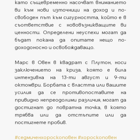
като същевременно насочват вниманието 
ви към нови източници на доход и по-
свободен път към сигурността, който е в 
съответствие с нововъзникващите ви 
ценности. Определени неуспехи могат да 
бъдат покана да опитате нещо по-
доходоносно и освобождаващо.
Марс в Овен в квадрат с Плутон, носи 
заключението на криза, която е била 
интензивна на 13-ти август и 9-ти 
октомври. Борбата с властта или вашите 
усилия да се противопоставите на 
привидно непреодолими различия, могат да 
достигнат до повратна точка, в която 
трябва или да отстъпите или да 
постигнете пробив.
#седмиченхороскоповен
#хороскоповен