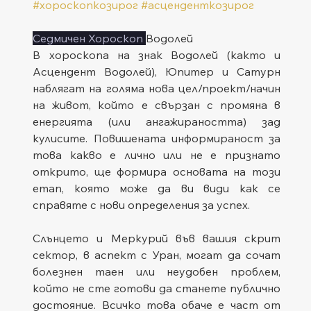
#хороскопкозирог
#асценденткозирог
Седмичен Хороскоп 
Водолей
В хороскопа на знак Водолей (както и 
Асцендент Водолей), Юпитер и Сатурн 
наблягат на голяма нова цел/проект/начин 
на живот, който е свързан с промяна в 
енергията (или ангажираността) зад 
кулисите. Повишената информираност за 
това какво е лично или не е признато 
открито, ще формира основата на този 
етап, която може да ви види как се 
справяте с нови определения за успех.
Слънцето и Меркурий във вашия скрит 
сектор, в аспект с Уран, могат да сочат 
болезнен таен или неудобен проблем, 
който не сте готови да станете публично 
достояние. Всичко това обаче е част от 