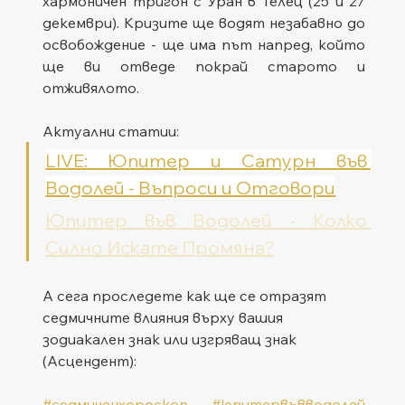
хармоничен тригон с Уран в Телец (25 и 27 
декември). Кризите ще водят незабавно до 
освобождение - ще има път напред, който 
ще ви отведе покрай старото и 
отживялото.
Актуални статии:
LIVE: Юпитер и Сатурн във 
Водолей - Въпроси и Отговори
Юпитер във Водолей - Колко 
Силно Искате Промяна?
А сега проследете как ще се отразят 
седмичните влияния върху вашия 
зодиакален знак или изгряващ знак 
(Асцендент):
#седмиченхороскоп
#юпитервъвводолей