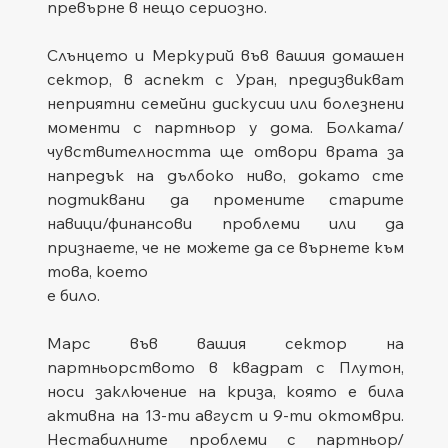
превърне в нещо сериозно.
Слънцето и Меркурий във вашия домашен 
сектор, в аспект с Уран, предизвикват 
неприятни семейни дискусии или болезнени 
моменти с партньор у дома. Болката/
чувствителността ще отвори врата за 
напредък на дълбоко ниво, докато сте 
подтиквани да промените старите 
навици/финансови проблеми или да 
признаете, че не можете да се върнете към 
това, което 
е било.
Марс във вашия сектор на 
партньорството в квадрат с Плутон, 
носи заключение на криза, която е била 
активна на 13-ти август и 9-ти октомври. 
Нестабилните проблеми с партньор/