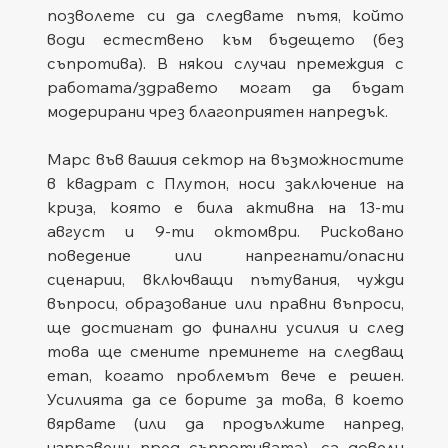
позволете си да следвате пътя, който 
води естествено към бъдещето (без 
съпротива). В някои случаи премеждия с 
работата/здравето могат да бъдат 
модерирани чрез благоприятен напредък.
Марс във вашия сектор на възможностите 
в квадрат с Плутон, носи заключение на 
криза, която е била активна на 13-ти 
август и 9-ти октомври. Рисковано 
поведение или напрегнати/опасни 
сценарии, включващи пътувания, чужди 
въпроси, образование или правни въпроси, 
ще достигнат до финални усилия и след 
това ще смените преминете на следващ 
етап, когато проблемът вече е решен. 
Усилията да се борите за това, в което 
вярвате (или да продължите напред, 
изправени пред съпротивата), са довели 