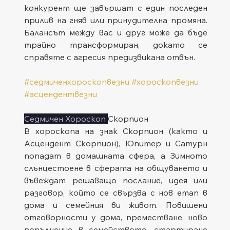
конкурент ще завършат с един последен 
прилив на гняв или принудителна промяна. 
Балансът между вас и друг може да бъде 
трайно трансформиран, докато се 
справяте с агресия предизвикана отвън.
#седмиченхороскопвезни
#хороскопвезни
#асцендентвезни
Седмичен Хороскоп 
Скорпион
В хороскопа на знак Скорпион (както и 
Асцендент Скорпион), Юпитер и Сатурн 
попадат в домашната сфера, а Зимното 
слънцестоене в сферата на общуването и 
въвеждат решаващо послание, идея или 
разговор, който се свързва с нов етап в 
дома и семейния ви живот. Повишени 
отговорности у дома, преместване, ново 
попълнение в семейството, стартиране 