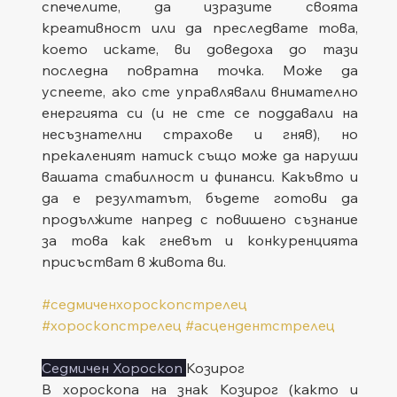
спечелите, да изразите своята 
креативност или да преследвате това, 
което искате, ви доведоха до тази 
последна повратна точка. Може да 
успеете, ако сте управлявали внимателно 
енергията си (и не сте се поддавали на 
несъзнателни страхове и гняв), но 
прекаленият натиск също може да наруши 
вашата стабилност и финанси. Какъвто и 
да е резултатът, бъдете готови да 
продължите напред с повишено съзнание 
за това как гневът и конкуренцията 
присъстват в живота ви.
#седмиченхороскопстрелец
#хороскопстрелец
#асцендентстрелец
Седмичен Хороскоп 
Козирог
В хороскопа на знак Козирог (както и 