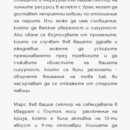
личните ресурси, в аспект с Уран, могат да 
доставят неприятни новини по отношение 
на парите. Или може да има съобщение, 
което да вмъкне увереност и сигурност. 
Ако обаче се възползвате от промените, 
които се случват във вашето здраве и 
ежедневие, можете да ускорите 
преминаването през тревогите и да 
съживите областите на вашата 
сигурност, които са били засегнати - 
обърнете внимание на това как ви 
насърчават да се откажете от старите 
навици.
Марс във вашия сектор на себеизявата в 
квадрат с Плутон, носи  заключение на 
криза, която е била активна на 13-ти 
август и 9-ти октомври. Усилията да 