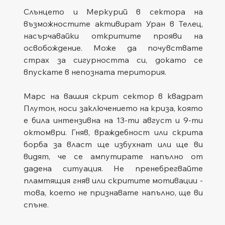
Слънцето и Меркурий в сектора на 
възможностите активират Уран в Телец, 
насърчавайки откритите прояви на 
освобождение. Може да почувствате 
страх за сигурността си, докато се 
впускате в непозната територия.
Марс на вашия скрит сектор в квадрат 
Плутон, носи заключението на криза, която 
е била интензивна на 13-ти август и 9-ти 
октомври. Гняв, враждебност или скрита 
борба за власт ще избухнат или ще ви 
видят, че се ампутирате напълно от 
дадена ситуация. Не пренебрегвайте 
пламтящия гняв или скритите мотивации - 
това, което не признавате напълно, ще ви 
спъне.