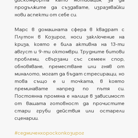
продължите да създавате, изразявайки 
нови аспекти от себе си.
Марс в домашната сфера в квадрат с 
Плутон в Козирог, носи заключение на 
криза, която е била активна на 13-ти 
август и 9-ти октомври. Трудните битови 
проблеми, свързани със семеен спор, 
обновяване, преместване или гняв от 
миналото, могат да бъдат стресиращи, но 
това също е и точката, в която 
преминавате напред по пътя си. 
Постоянна промяна е налице в зависимост 
от вашата готовност да прочистите 
стари груби действия или остарели 
сценарии.
#седмиченхороскопкозирог