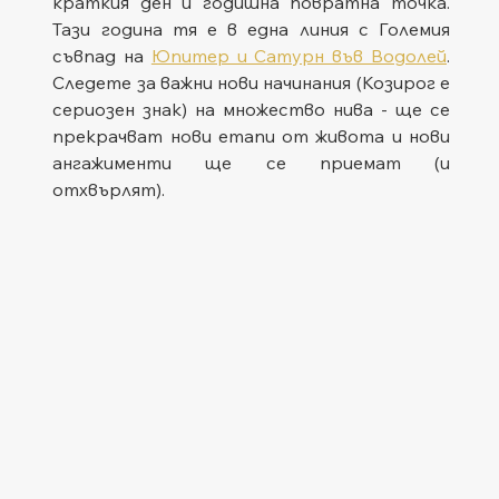
краткия ден и годишна повратна точка. 
Тази година тя е в една линия с Големия 
съвпад на 
Юпитер и Сатурн във Водолей
. 
Следете за важни нови начинания (Козирог е 
сериозен знак) на множество нива - ще се 
прекрачват нови етапи от живота и нови 
ангажименти ще се приемат (и 
отхвърлят).