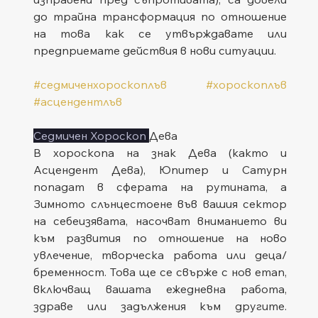
до трайна трансформация по отношение 
на това как се утвърждавате или 
предприемате действия в нови ситуации.
#седмиченхороскоплъв
#хороскоплъв
#асцендентлъв
Седмичен Хороскоп 
Дева
В хороскопа на знак Дева (както и 
Асцендент Дева), Юпитер и Сатурн 
попадат в сферата на рутината, а 
Зимното слънцестоене във вашия сектор 
на себеизявата, насочват вниманието ви 
към развития по отношение на ново 
увлечение, творческа работа или деца/
бременност. Това ще се свърже с нов етап, 
включващ вашата ежедневна работа, 
здраве или задължения към другите. 