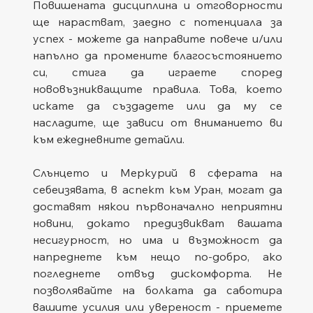
Повишената дисциплина и отговорности 
ще нарастват, заедно с потенциала за 
успех - можете да направите повече и/или 
напълно да промените благосъстоянието 
си, стига да играете според 
нововъзникващите правила. Това, което 
искате да създадете или да му се 
насладите, ще зависи от вниманието ви 
към ежедневните детайли.
Слънцето и Меркурий в сферата на 
себеизявата, в аспект към Уран, могат да 
доставят някои първоначално неприятни 
новини, докато предизвикват вашата 
несигурност, но има и възможност да 
напреднете към нещо по-добро, ако 
погледнете отвъд дискомфорта. Не 
позволявайте на болката да саботира 
вашите усилия или увереност - приемете 