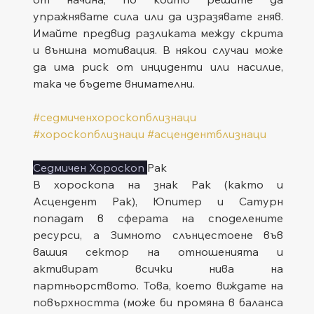
упражнявате сила или да изразявате гняв. 
Имайте предвид разликата между скрита 
и външна мотивация. В някои случаи може 
да има риск от инциденти или насилие, 
така че бъдете внимателни.
#седмиченхороскопблизнаци
#хороскопблизнаци
#асцендентблизнаци
Седмичен Хороскоп 
Рак
В хороскопа на знак Рак (както и 
Асцендент Рак), Юпитер и Сатурн 
попадат в сферата на споделените 
ресурси, а Зимното слънцестоене във 
вашия сектор на отношенията и 
активират всички нива на 
партньорството. Това, което виждате на 
повърхността (може би промяна в баланса 