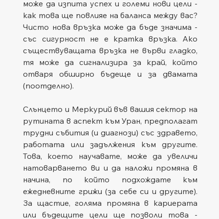
може да изпита успех и големи нови цели - 
как това ще повлияе на баланса между вас? 
Чисто нова връзка може да бъде значима - 
със сигурност не е кратка връзка. Ако 
съществуващата връзка не върви гладко, 
тя може да сигнализира за край, който 
отваря обширно бъдеще и за двамата 
(поотделно).
Слънцето и Меркурий във вашия сектор на 
рутината в аспект към Уран, предполагат 
трудни събития (и диагнози) със здравето, 
работата или задължения към другите. 
Това, което научавате, може да увеличи 
натоварването ви и да наложи промяна в 
начина, по който подхождате към 
ежедневните грижи (за себе си и другите). 
За щастие, голяма промяна в кариерата 
или бъдещите цели ще позволи това - 