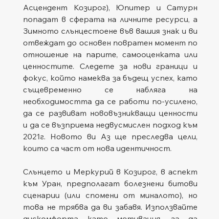
Асцендент Козирог), Юпитер и Сатурн 
попадат в сферата на личните ресурси, а 
Зимното слънцестоене във вашия знак и ви 
отвеждат до основен повратен момент по 
отношение на парите, самооценката или 
ценностите. Следете за нови граници и 
фокус, който намеква за бъдещ успех, като 
същевременно се набляга на 
необходимостта да се работи по-усилено, 
да се развиват нововъзникващи ценности 
и да се възприема недвусмислен подход към 
2021г. Новото ви Аз ще преследва цели, 
които са част от нова идентичност.
Слънцето и Меркурий в Козирог, в аспект 
към Уран, предполагат болезнени битови 
сценарии (или спомени от миналото), но 
това не трябва да ви забавя. Използвайте 
дискомфорта като мотивация, за да 