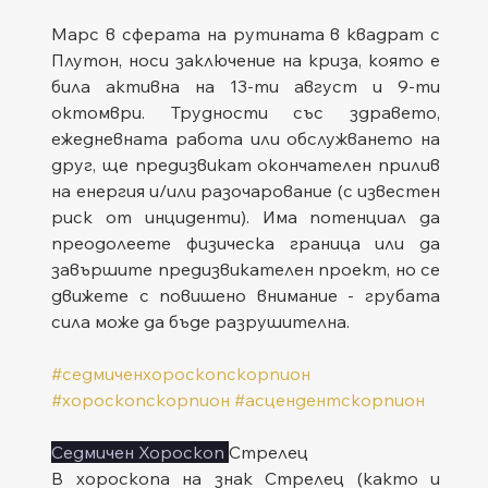
Марс в сферата на рутината в квадрат с 
Плутон, носи заключение на криза, която е 
била активна на 13-ти август и 9-ти 
октомври. Трудности със здравето, 
ежедневната работа или обслужването на 
друг, ще предизвикат окончателен прилив 
на енергия и/или разочарование (с известен 
риск от инциденти). Има потенциал да 
преодолеете физическа граница или да 
завършите предизвикателен проект, но се 
движете с повишено внимание - грубата 
сила може да бъде разрушителна.
#седмиченхороскопскорпион
#хороскопскорпион
#асцендентскорпион
Седмичен Хороскоп 
Стрелец
В хороскопа на знак Стрелец (както и 