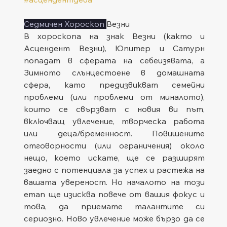
Седмичен Хороскоп 
Везни
В хороскопа на знак Везни (както и 
Асцендент Везни), Юпитер и Сатурн 
попадат в сферата на себеизявата, а 
Зимното слънцестоене в домашната 
сфера, като предизвикват семейни 
проблеми (или проблеми от миналото), 
които се свързват с новия ви път, 
включващ увлечение, творческа работа 
или деца/бременност. Повишените 
отговорности (или ограничения) около 
нещо, което искате, ще се разширят 
заедно с потенциала за успех и растежа на 
вашата увереност. Но началото на този 
етап ще изисква повече от вашия фокус и 
това, да приемате талантите си 
сериозно. Ново увлечение може бързо да се 