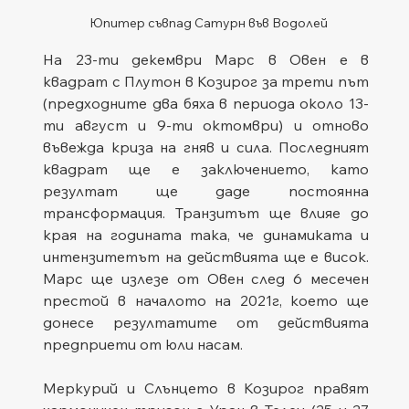
Юпитер съвпад Сатурн във Водолей
На 23-ти декември Марс в Овен е в 
квадрат с Плутон в Козирог за трети път 
(предходните два бяха в периода около 13-
ти август и 9-ти октомври) и отново 
въвежда криза на гняв и сила. Последният 
квадрат ще е заключението, като 
резултат ще даде постоянна 
трансформация. Транзитът ще влияе до 
края на годината така, че динамиката и 
интензитетът на действията ще е висок. 
Марс ще излезе от Овен след 6 месечен 
престой в началото на 2021г, което ще 
донесе резултатите от действията 
предприети от юли насам.
Меркурий и Слънцето в Козирог правят 