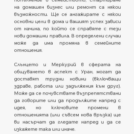
на домашен бизнес или ремонт са някои 
възможности. Ще се ангажирате с някои 
основни цели в дома и вашият успех зависи 
от начина, по който се справяте с тези 
нови домашни правила. В определени случаи 
може да има промяна в семейните 
отношения.
Слънцето и Меркурий в сферата на 
общуването в аспект с Уран, могат да 
доставят трудни новини (включващи 
здраве, работа или задължения към друг). 
Може да се почувствате възпрепятствани 
да говорите или да продължите напред с 
идея, но ключовите промени в 
отношенията (или съвсем нова връзка) ще 
ви насърчат да гледате напред и да се 
изкажете така или иначе.