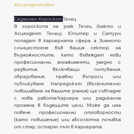
#асцендентовен
Седмичен Хороскоп 
Телец
В хороскопа на знак Телец (както и 
Асцендент Телец), Юпитер и Сатурн 
попадат в кариерната сфера, а Зимното 
слънцестоене във вашия сектор на 
възможностите, като въвеждат нови 
професионални ангажименти, заедно с 
развития, включващи пътувания, 
образование, правни въпроси или 
публикуване. Напредъкът (включително 
повишаване на вашите знания) ще съвпадне 
с нова работа/кариера или радикална 
промяна в бъдещите цели. Може да има 
повече професионални отговорности 
(като повишение) или абсолютна почивка 
от стар, остарял път в кариерата.