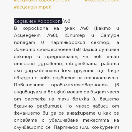
#асцендентрак
Седмичен Хороскоп 
Лъв
В хороскопа на знак Лъв (както и 
Асцендент Лъв), Юпитер и Сатурн 
попадат в партньорския сектор, а 
Зимното слънцестоене във вашия рутинен 
сектор и предполагат, че нов етап 
относно здравето, ежедневната работа 
или задълженията към другите ще бъде 
свързан с ново развитие на отношенията. 
Повишените правила/отговорности (в 
индивидуална връзка) могат да бъдат част 
от растежа на тази връзка (и вашето 
взаимно развитие). Но много зависи от 
желанието ви да се ангажирате и как се 
справяте с увеличаване тежестта на 
случващото се. Партньор (или конкурент) 