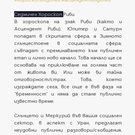
Седмичен Хороскоп 
Риби
В хороскопа на знак Риби (както и 
Асцендент Риби), Юпитер и Сатурн 
попадат в скритата сфера, а Зимното 
слънцестоене в социалната сфера, 
съвпадат с преминаването към публичен 
етап и лично ново начало. Това начало ще се 
основава на приключване на голяма част 
от живота ви. Или може би тайна 
отговорност/страх. Това, което 
изграждате сега, все още е във фаза на 
"бременност" и няма да стане публично 
известно време.
Слънцето и Меркурий във вашия социален 
сектор, в аспект с Уран, предлагат 
неудобни публични разговори/съобщения, 