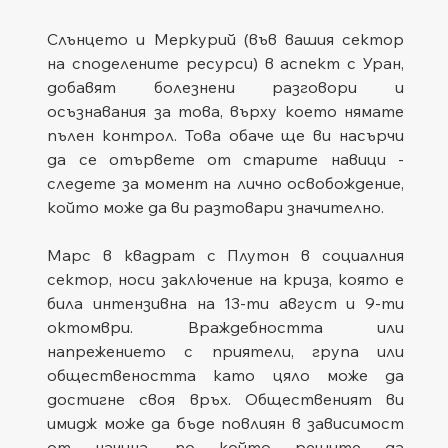
Слънцето и Меркурий (във вашия сектор 
на споделените ресурси) в аспект с Уран, 
добавят болезнени разговори и 
осъзнавания за това, върху което нямате 
пълен контрол. Това обаче ще ви насърчи 
да се отървете от старите навици - 
следете за момент на лично освобождение, 
който може да ви разтовари значително.
Марс в квадрат с Плутон в социалния 
сектор, носи заключение на криза, която е 
била интензивна на 13-ти август и 9-ти 
октомври. Враждебността или 
напрежението с приятели, група или 
обществеността като цяло може да 
достигне своя връх. Общественият ви 
имидж може да бъде повлиян в зависимост 
от начина, по който решите да 