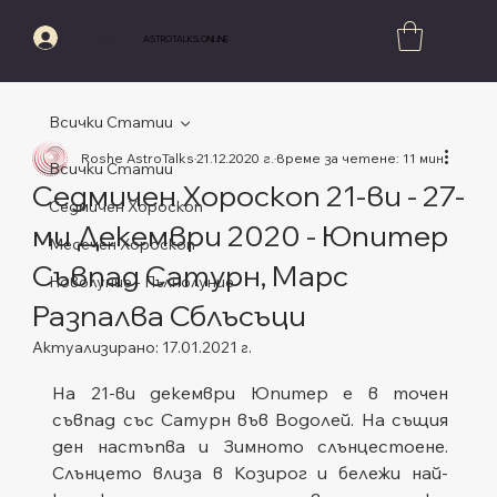
Вход
ASTROTALKS.ONLINE
Всички Статии
Roshe AstroTalks
21.12.2020 г.
време за четене: 11 мин.
Всички Статии
Седмичен Хороскоп 21-ви - 27-
Седмичен Хороскоп
ми Декември 2020 - Юпитер
Месечен Хороскоп
Съвпад Сатурн, Марс
Новолуние - Пълнолуние
Разпалва Сблъсъци
Актуализирано:
17.01.2021 г.
Оценено с NaN от 5 звезди.
На 21-ви декември Юпитер е в точен 
съвпад със Сатурн във Водолей. На същия 
ден настъпва и Зимното слънцестоене. 
Слънцето влиза в Козирог и бележи най-