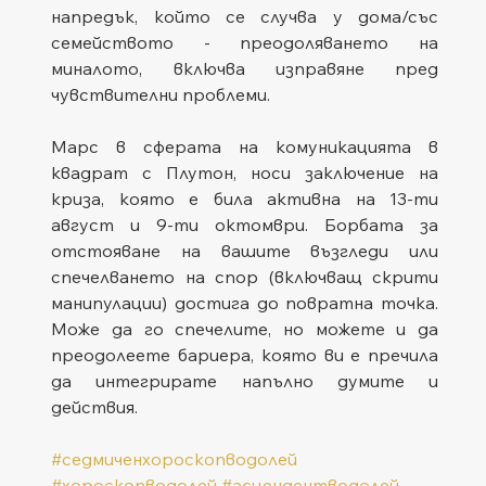
напредък, който се случва у дома/със 
семейството - преодоляването на 
миналото, включва изправяне пред 
чувствителни проблеми.
Марс в сферата на комуникацията в 
квадрат с Плутон, носи заключение на 
криза, която е била активна на 13-ти 
август и 9-ти октомври. Борбата за 
отстояване на вашите възгледи или 
спечелването на спор (включващ скрити 
манипулации) достига до повратна точка. 
Може да го спечелите, но можете и да 
преодолеете бариера, която ви е пречила 
да интегрирате напълно думите и 
действия.
#седмиченхороскопводолей
#хороскопводолей
#асцендентводолей