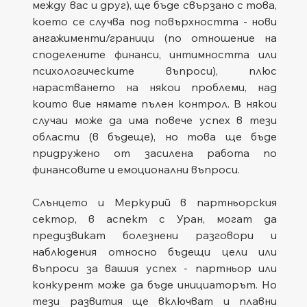
между вас и друг), ще бъде свързано с това, 
което се случва под повърхността - нови 
ангажименти/граници (по отношение на 
споделените финанси, интимността или 
психологическите въпроси), плюс 
нарастването на някои проблеми, над 
които вие нямате пълен контрол. В някои 
случаи може да има повече успех в тези 
области (в бъдеще), но това ще бъде 
придружено от засилена работа по 
финансовите и емоционални въпроси.
Слънцето и Меркурий в партньорския 
сектор, в аспект с Уран, могат да 
предизвикат болезнени разговори и 
наблюдения относно бъдещи цели или 
въпроси за вашия успех - партньор или 
конкурент може да бъде инициаторът. Но 
тези развития ще включват и плавни 