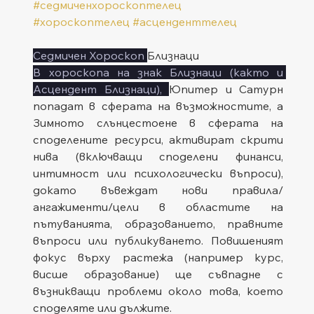
#седмиченхороскоптелец
#хороскоптелец
#асценденттелец
Седмичен Хороскоп 
Близнаци
В хороскопа на знак Близнаци (както и 
Асцендент Близнаци), 
Юпитер и Сатурн 
попадат в сферата на възможностите, а 
Зимното слънцестоене в сферата на 
споделените ресурси, активират скрити 
нива (включващи споделени финанси, 
интимност или психологически въпроси), 
докато въвеждат нови правила/
ангажименти/цели в областите на 
пътуванията, образованието, правните 
въпроси или публикуването. Повишеният 
фокус върху растежа (например курс, 
висше образование) ще съвпадне с 
възникващи проблеми около това, което 
споделяте или дължите.