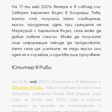
На 17-ти май 2021г Венера е в съвпад със 
Северен кармичен възел в Близнаци. Това, 
което сте получили като съобщение, 
мисъл, прозрение, идея, при срещата на 
Меркурий с кармичния възел, сега може да 
добие повече смисъл. Може да получите 
още информация накъде да продължите, 
като сега ще усетите, че тази мисъл или 
идея не е случайна, и изисква още проучване.  
Юпитер в Риби
На 21-ви 
май 
2021г Слънцето е в квадрат с 
Юпитер в Риби
. Това е първият аспект към 
Юпитер, откакто влезе във водния знак 
Риби на 14-ти май 2021г. Това е ключов 
момент за оценка на стремежите и 
намеренията за растеж от края на януари. 