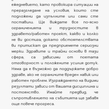
ежедневието, като провокира ситуации на 
преразгледане на условия, които сте 
подложени да изпълните или сами сте 
поставили. Ще виждате все по-ясно 
ограниченията и трудностите в 
здравето/работен проект, какво и колко 
не ви достига, докато обстоятелствата 
ви притискат да предприемете сериозни 
мерки. Здравите и трайни основи в тази 
сфера, са зависими от поетата 
отговорност и положените усилия дотук. 
Няма да е възможно да поддържате добро 
здраве, ако не ограничите вреден навик или 
работен проблем. Изграждането на видими 
резултати зависи от вашата дисциплина и 
постоянство. Имайте предвид, че 
съпротивлението на събитията ще забавя 
още повече прогреса.   