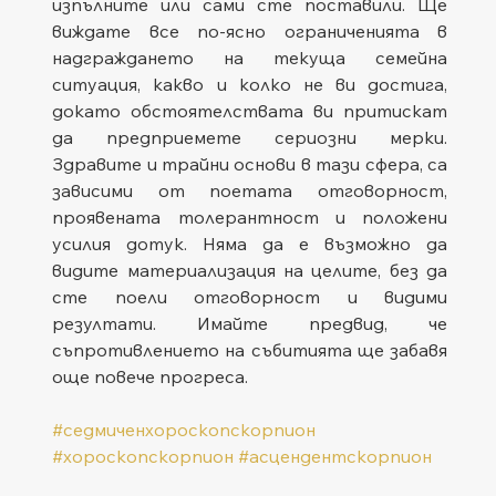
изпълните или сами сте поставили. Ще 
виждате все по-ясно ограниченията в 
надграждането на текуща семейна 
ситуация, какво и колко не ви достига, 
докато обстоятелствата ви притискат 
да предприемете сериозни мерки. 
Здравите и трайни основи в тази сфера, са 
зависими от поетата отговорност, 
проявената толерантност и положени 
усилия дотук. Няма да е възможно да 
видите материализация на целите, без да 
сте поели отговорност и видими 
резултати. Имайте предвид, че 
съпротивлението на събитията ще забавя 
още повече прогреса.   
#седмиченхороскопскорпион
#хороскопскорпион
#асцендентскорпион