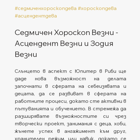
#седмиченхороскопдева
#хороскопдева
#асцендентдева
Седмичен Хороскоп Везни - 
Асцендент Везни и Зодия 
Везни
Слънцето в аспект с Юпитер в Риби ще 
даде нова възможност на делата 
започнати в сферата на себеизявата и 
децата, да се развиват в сферата на 
работните процеси, докато сте активни в 
пътуванията и обучението. В стремежа да 
разширявате възможностите си чрез 
творчески проект, занимания с деца, хоби, 
жънете успех в ангажимент към друг, 
хранителен режим, или навик, докато се 