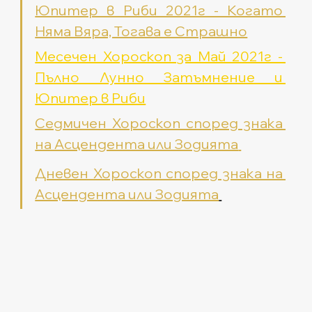
Юпитер в Риби 2021г - Когато 
Няма Вяра, Тогава е Страшно
Месечен Хороскоп за Май 2021г - 
Пълно Лунно Затъмнение и 
Юпитер в Риби
Седмичен Хороскоп според знака 
на Асцендента или Зодията
Дневен Хороскоп според знака на 
Асцендента или Зодията