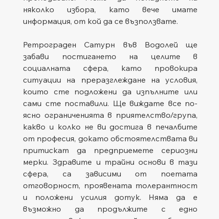
няколко избора, като вече имате 
информация, от кой да се възползвате.          
Ретрограден Сатурн във Водолей ще 
забави постигането на целите в 
социалната сфера, като провокира 
ситуации на преразглеждане на условия, 
които сте подложени да изпълните или 
сами сте поставили. Ще виждате все по-
ясно ограниченията в приятелство/група, 
какво и колко не ви достига в печалбите 
от професия, докато обстоятелствата ви 
притискат да предприемете сериозни 
мерки. Здравите и трайни основи в тази 
сфера, са зависими от поетата 
отговорност, проявената толерантност 
и положени усилия дотук. Няма да е 
възможно да продължите с едно 