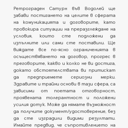
Ретрограден Сатурн във Водолей ще 
забави постигането на целите в сферата 
на комуникацията и договорите, като 
провокира ситуации на преразглеждане на 
условия, които сте подложени да 
изпълните или сами сте поставили. Ще 
виждате все по-ясно ограниченията в 
осъществяването на договор, прогрес в 
преговорите, какво и колко не ви достига, 
докато обстоятелствата ви притискат 
да предприемете сериозни мерки. 
Здравите и трайни основи в тази сфера, са 
зависими от поетата отговорност, 
проявената толерантност и положени 
усилия дотук. Може да нямате възможност 
да получите документ/удостоверение, без 
да сте изградили видими резултати. 
Имайте предвид, че съпротивлението на 