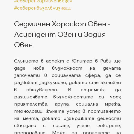
#северенкармиченвъзел
#северенвъзелблизнаци
Седмичен Хороскоп Овен - 
Асцендент Овен и Зодия 
Овен
Слънцето в аспект с Юпитер в Риби ще 
даде нова възможност на делата 
започнати в социалната сфера, да се 
развиват задкулисно, докато сте активни 
в общуването. В стремежа да 
разширявате възможностите си чрез 
приятелства, група, социална мрежа, 
технологии, жънете успех в постигането 
на мечта, докато извършвате дейности 
свързани с писане, учене, говорене, 
преподаване. Може да попаднете на 