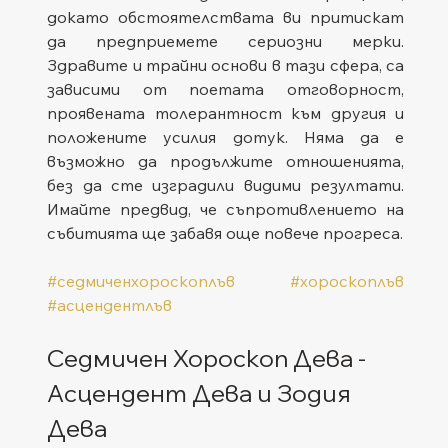
докато обстоятелствата ви притискат 
да предприемете сериозни мерки. 
Здравите и трайни основи в тази сфера, са 
зависими от поетата отговорност, 
проявената толерантност към другия и 
положените усилия дотук. Няма да е 
възможно да продължите отношенията, 
без да сте изградили видими резултати. 
Имайте предвид, че съпротивлението на 
събитията ще забавя още повече прогреса.   
#седмиченхороскоплъв
#хороскоплъв
#асцендентлъв
Седмичен Хороскоп Дева - 
Асцендент Дева и Зодия 
Дева