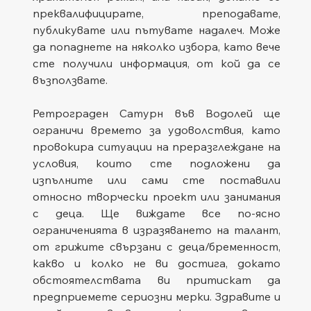
преквалифицирате, преподавате, 
публикувате или пътувате надалеч. Може 
да попаднете на няколко избора, като вече 
сте получили информация, от кой да се 
възползвате.   
Ретрограден Сатурн във Водолей ще 
ограничи времето за удоволствия, като 
провокира ситуации на преразглеждане на 
условия, които сте подложени да 
изпълните или сами сте поставили 
относно творчески проект или занимания 
с деца. Ще виждате все по-ясно 
ограниченията в изразяването на талант, 
от грижите свързани с деца/бременност, 
какво и колко не ви достига, докато 
обстоятелствата ви притискат да 
предприемете сериозни мерки. Здравите и 