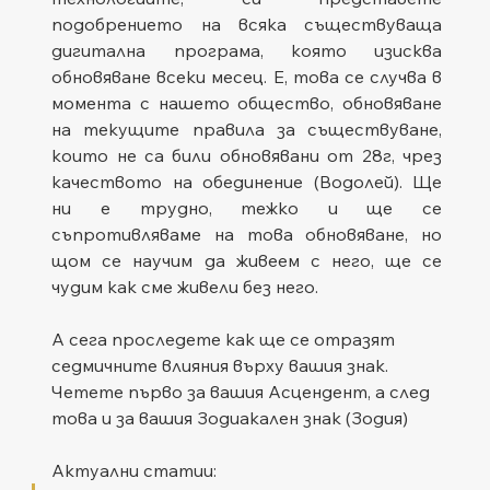
подобрението на всяка съществуваща 
дигитална програма, която изисква 
обновяване всеки месец. Е, това се случва в 
момента с нашето общество, обновяване 
на текущите правила за съществуване, 
които не са били обновявани от 28г, чрез 
качеството на обединение (Водолей). Ще 
ни е трудно, тежко и ще се 
съпротивляваме на това обновяване, но 
щом се научим да живеем с него, ще се 
чудим как сме живели без него.   
А сега проследете как ще се отразят 
седмичните влияния върху вашия знак. 
Четете първо за вашия Асцендент, а след 
това и за вашия Зодиакален знак (Зодия)
Актуални статии: