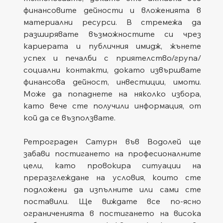
финансовите дейности и вложенията в 
материални ресурси. В стремежа да 
разширявате възможностите си чрез 
кариерата и публичния имидж, жънете 
успех и печалби с приятелство/група/
социални контакти, докато извършвате 
финансова дейност, инвестиции, имоти. 
Може да попаднете на няколко избора, 
като вече сте получили информация, от 
кой да се възползвате.   
Ретрограден Сатурн във Водолей ще 
забави постигането на професионалните 
цели, като провокира ситуации на 
преразглеждане на условия, които сте 
подложени да изпълните или сами сте 
поставили. Ще виждате все по-ясно 
ограниченията в постигането на висока 