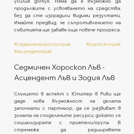
усилия дотук. Няма да е възможно да 
продължите с усвояването на средства, 
без да сте изградили видими резултати. 
Имайте предвид, че съпротивлението на 
събитията ще забавя още повече прогреса.   
#седмиченхороскопрак
#хороскопрак
#асцендентрак
Седмичен Хороскоп Лъв - 
Асцендент Лъв и Зодия Лъв
Слънцето в аспект с Юпитер в Риби ще 
даде нова възможност на делата 
започнати с партньор, да се развиват в 
зоната на споделените ресурси, докато се 
социализирате с приятели/група. В 
стремежа да разширявате 