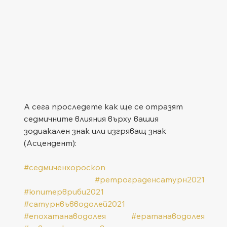
А сега проследете как ще се отразят 
седмичните влияния върху вашия 
зодиакален знак или изгряващ знак 
(Асцендент):
#седмиченхороскоп
#ретрограденсатурн2021
#юпитервриби2021
#сатурнвъвводолей2021
#епохатанаводолея
#ератанаводолея