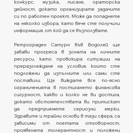
конкурс, музика, писане, ораторска 
дейност, докато организирате задачите 
си по работен проект. Може да попаднете 
на няколко избора, като вече сте получили 
информация, от кой да се възползвате.    
Ретрограден Сатурн във Водолей ще 
забави прогреса в зоната на личните 
ресурси, като провокира ситуации на 
преразглеждане на условия, които сте 
подложени да изпълните или сами сте 
поставили. Ще виждате все по-ясно 
ограниченията в постигането финансова 
сигурност, какво и колко не ви достига, 
докато обстоятелствата ви притискат 
да предприемете сериозни мерки. 
Здравите и трайни основи в тази сфера, са 
зависими от поетата отговорност, 
проявената толерантност и положени 