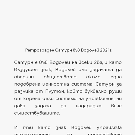
Ретрограден Сатурн във Водолей 2021г 
Сатурн е във Водолей на всеки 28г, и като 
въздушен знак, Водолей има задачата да 
обедини обществото около една 
подобрена ценностна система. Сатурн за 
разлика от Плутон, който буквално руши 
от корена цели системи на управление, ни 
дава задача да надградим вече 
съществуващите. 
И тъй като знак Водолей управлява 
технологиите, си представете 