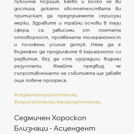
публична позиция, какво и колко не ви 
достига, докато обстоятелствата ви 
притискат да предприемете сериозни 
мерки. Здравите и трайни основи в тази 
сфера, са зависими от поетата 
отговорност, проявената толерантност 
и положени усилия дотук. Няма да е 
възможно да продължите в кариерното си 
развитие, без да сте изградили видими 
резултати. Имайте предвид, че 
съпротивлението на събитията ще забавя 
още повече прогреса.   
#седмиченхороскоптелец
#хороскоптелец
#асценденттелец
Седмичен Хороскоп 
Близнаци - Асцендент 