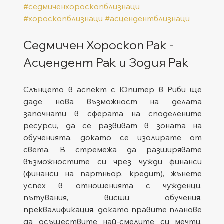
#седмиченхороскопблизнаци
#хороскопблизнаци
#асцендентблизнаци
Седмичен Хороскоп Рак - 
Асцендент Рак и Зодия Рак
Слънцето в аспект с Юпитер в Риби ще 
даде нова възможност на делата 
започнати в сферата на споделените 
ресурси, да се развиват в зоната на 
обученията, докато се изолирате от 
света. В стремежа да разширявате 
възможностите си чрез чужди финанси 
(финанси на партньор, кредит), жънете 
успех в отношенията с чужденци, 
пътувания, висши обучения, 
преквалификация, докато правите планове 
да осъществите най-смелите си мечти. 