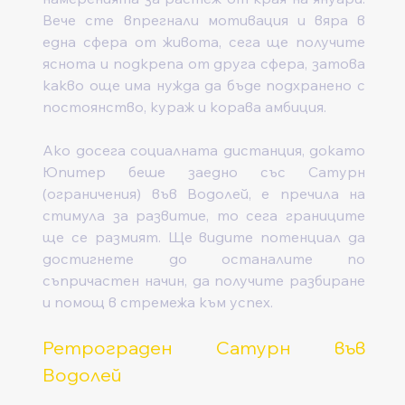
Вече сте впрегнали мотивация и вяра в 
една сфера от живота, сега ще получите 
яснота и подкрепа от друга сфера, затова 
какво още има нужда да бъде подхранено с 
постоянство, кураж и корава амбиция.  
Ако досега социалната дистанция, докато 
Юпитер беше заедно със Сатурн 
(ограничения) във Водолей, е пречила на 
стимула за развитие, то сега границите 
ще се размият. Ще видите потенциал да 
достигнете до останалите по 
съпричастен начин, да получите разбиране 
и помощ в стремежа към успех.
Ретрограден Сатурн във 
Водолей