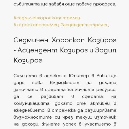
събитията ще забавя още повече прогреса.   
#седмиченхороскопстрелец
#хороскопстрелец
#асцендентстрелец
Седмичен Хороскоп Козирог 
- Асцендент Козирог и Зодия 
Козирог
Слънцето в аспект с Юпитер в Риби ще 
даде нова възможност на делата 
започнати в сферата на личните ресурси, 
да се развиват в сферата на 
комуникацията, докато сте активни в 
ежедневието. В стремежа да разширявате 
възможностите си чрез текущ източник 
на доходи, жънете успех в участието в 