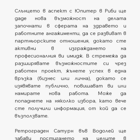
Слънцето в аспект с Юпитер в Риби ще 
даде нова възможност на делата 
започнати в сферата на здравето и 
работните ангажименти, да се развиват в 
партньорските отношения, докато сте 
активни в изграждането на 
професионалния ви имидж. В стремежа да 
разширявате възможностите си чрез 
работен проект, жънете успех в една 
връзка (бизнес или лична), докато се 
изявявате публично, повишават ви или 
намирате нова работа. Може да 
попаднете на няколко избора, като вече 
сте получили информация, от кой да се 
възползвате.   
Ретрограден Сатурн във Водолей ще 
забави постигането на целите в 