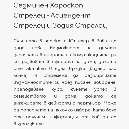
Седмичен Хороскоп 
Стрелец - Асцендент 
Стрелец и Зодия Стрелец
Слънцето в аспект с Юпитер в Риби ще 
даде нова възможност на делата 
започнати в сферата на комуникацията, да 
се развиват в сферата на дома, докато 
сте активни в една връзка (бизнес или 
лична). В стремежа да разширявате 
възможностите си чрез писане, говорене, 
преподаване, курс, жънете успех в 
семейството и дома, докато се 
ангажирате в дейности с партньор. Може 
да попаднете на няколко избора, като вече 
сте получили информация, от кой да се 
възползвате.   