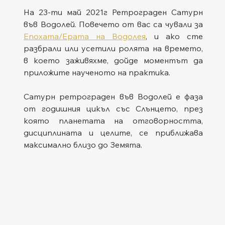
Нa 23-ти май 2021г Ретрограден Сатурн 
във Водолей. Повечето от вас са чували за 
Епохата/Ерата на Водолея
, и ако сте 
разбрали или усетили ролята на времето, 
в което заживяхме, дойде моментът да 
приложите наученото на практика. 
Сатурн ретрограден във Водолей е фаза 
от годишния цикъл със Слънцето, през 
която планетата на отговорността, 
дисциплината и целите, се приближава 
максимално близо до Земята. 