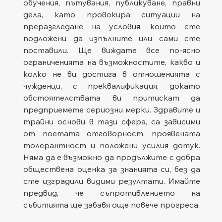
обучения, пътувания, публикуване, правни 
дела, като провокира ситуации на 
преразгледане на условия, които сте 
подложени да изпълните или сами сте 
поставили. Ще виждате все по-ясно 
ограниченията на възможностите, какво и 
колко не ви достига в отношенията с 
чужденци, с преквалификация, докато 
обстоятелствата ви притискат да 
предприемете сериозни мерки. Здравите и 
трайни основи в тази сфера, са зависими 
от поетата отговорност, проявената 
толерантност и положени усилия дотук. 
Няма да е възможно да продължите с добра 
обществена оценка за знанията си, без да 
сте изградили видими резултати. Имайте 
предвид, че съпротивлението на 
събитията ще забавя още повече прогреса.   