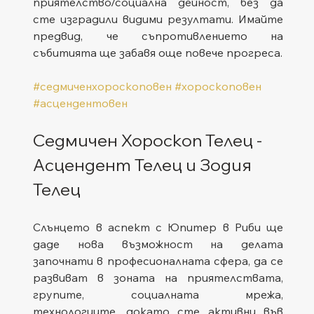
приятелство/социална дейност, без да 
сте изградили видими резултати. Имайте 
предвид, че съпротивлението на 
събитията ще забавя още повече прогреса.   
#седмиченхороскоповен
#хороскоповен
#асцендентовен
Седмичен Хороскоп Телец - 
Асцендент Телец и Зодия 
Телец
Слънцето в аспект с Юпитер в Риби ще 
даде нова възможност на делата 
започнати в професионалната сфера, да се 
развиват в зоната на приятелствата, 
групите, социалната мрежа, 
технологиите, докато сте активни във 