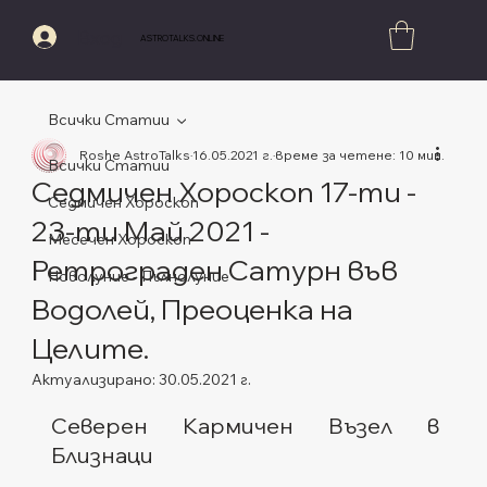
Вход
ASTROTALKS.ONLINE
Всички Статии
Roshe AstroTalks
16.05.2021 г.
време за четене: 10 мин.
Всички Статии
Седмичен Хороскоп 17-ти -
Седмичен Хороскоп
23-ти Май 2021 -
Месечен Хороскоп
Ретрограден Сатурн във
Новолуние - Пълнолуние
Водолей, Преоценка на
Целите.
Актуализирано:
30.05.2021 г.
Оценено с NaN от 5 звезди.
Северен Кармичен Възел в 
Близнаци