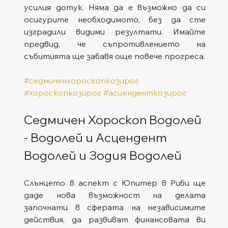
усилия дотук. Няма да е възможно да си 
осигурите необходимото, без да сте 
изградили видими резултати. Имайте 
предвид, че съпротивлението на 
събитията ще забавя още повече прогреса.   
#седмиченхороскопкозирог
#хороскопкозирог
#асценденткозирог
Седмичен Хороскоп Водолей 
- Водолей и Асцендент 
Водолей и Зодия Водолей
Слънцето в аспект с Юпитер в Риби ще 
даде нова възможност на делата 
започнати в сферата на независимите 
действия, да развиват финансовата ви 