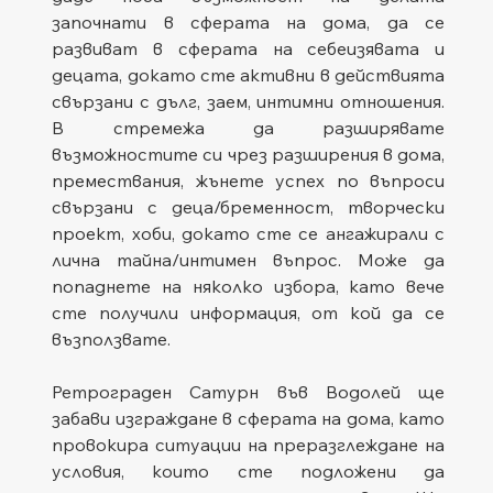
започнати в сферата на дома, да се 
развиват в сферата на себеизявата и 
децата, докато сте активни в действията 
свързани с дълг, заем, интимни отношения. 
В стремежа да разширявате 
възможностите си чрез разширения в дома, 
премествания, жънете успех по въпроси 
свързани с деца/бременност, творчески 
проект, хоби, докато сте се ангажирали с 
лична тайна/интимен въпрос. Може да 
попаднете на няколко избора, като вече 
сте получили информация, от кой да се 
възползвате.   
Ретрограден Сатурн във Водолей ще 
забави изграждане в сферата на дома, като 
провокира ситуации на преразглеждане на 
условия, които сте подложени да 