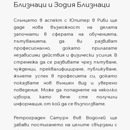
Близнаци и Зодия Близнаци
Слънцето в аспект с Юпитер в Риби ще 
даде нова възможност на делата 
започнати в сферата на обученията, 
пътуванията, да ви развиват 
професионално, докато прилагате 
независими действия и физически усилия. В 
стремежа да се развивате чрез пътуване, 
чужденци, преквалифициране, публикуване, 
жънете успех в професията си, докато 
показвате нов външен вид и уверено 
поведение. Може да попаднете на няколко 
избора, като вече сте получили 
информация, от кой да се възползвате.   
Ретрограден Сатурн във Водолей ще 
забави постигането на целите свързани с 