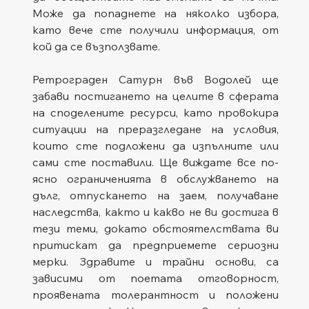
Може да попаднете на няколко избора, 
като вече сте получили информация, от 
кой да се възползвате.   
Ретрограден Сатурн във Водолей ще 
забави постигането на целите в сферата 
на споделените ресурси, като провокира 
ситуации на преразгледане на условия, 
които сте подложени да изпълните или 
сами сте поставили. Ще виждате все по-
ясно ограниченията в обслужването на 
дълг, отпускането на заем, получаване 
наследства, както и какво не ви достига в 
тези теми, докато обстоятелствата ви 
притискат да предприемете сериозни 
мерки. Здравите и трайни основи, са 
зависими от поетата отговорност, 
проявената толерантност и положени 