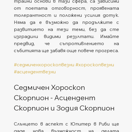
трайни основи в тази сфера, са зависими 
от поетата отговорност, проявената 
толерантност и положени усилия дотук. 
Няма да е възможно да продължите с 
развитието на тези теми, без да сте 
изградили видими резултати. Имайте 
предвид, че съпротивлението на 
събитията ще забавя още повече прогреса.   
#седмиченхороскопвезни
#хороскопвезни
#асцендентвезни
Седмичен Хороскоп 
Скорпион - Асцендент 
Скорпион и Зодия Скорпион
Слънцето в аспект с Юпитер в Риби ще 
даде нова възможност на делата 