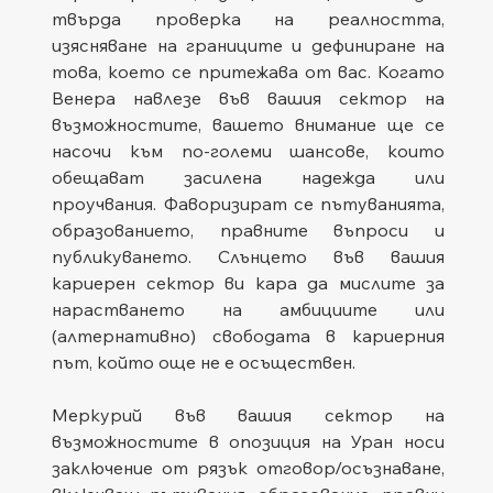
твърда проверка на реалността, 
изясняване на границите и дефиниране на 
това, което се притежава от вас. Когато 
Венера навлезе във вашия сектор на 
възможностите, вашето внимание ще се 
насочи към по-големи шансове, които 
обещават засилена надежда или 
проучвания. Фаворизират се пътуванията, 
образованието, правните въпроси и 
публикуването. Слънцето във вашия 
кариерен сектор ви кара да мислите за 
нарастването на амбициите или 
(алтернативно) свободата в кариерния 
път, който още не е осъществен.
Меркурий във вашия сектор на 
възможностите в опозиция на Уран носи 
заключение от рязък отговор/осъзнаване, 