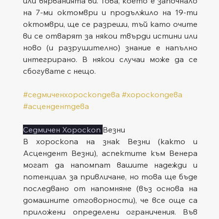
или вярванията ви. Това, което е започнало 
на 7-ми октомври и продължило на 19-ти 
октомври, ще се разреши, тъй като очите 
ви се отварят за някои твърди истини или 
ново (и разрушително) знание е напълно 
интегрирано. В някои случаи може да се 
сбогувате с нещо.
#седмиченхороскопдева
#хороскопдева
#асцендентдева
Седмичен Хороскоп 
Везни
В хороскопа на знак Везни (както и 
Асцендент Везни), аспектите към Венера 
могат да напомпат вашите надежди и 
потенциал за привличане, но това ще бъде 
последвано от напомняне (въз основа на 
домашните отговорности), че все още са 
приложени определени ограничения. Във 