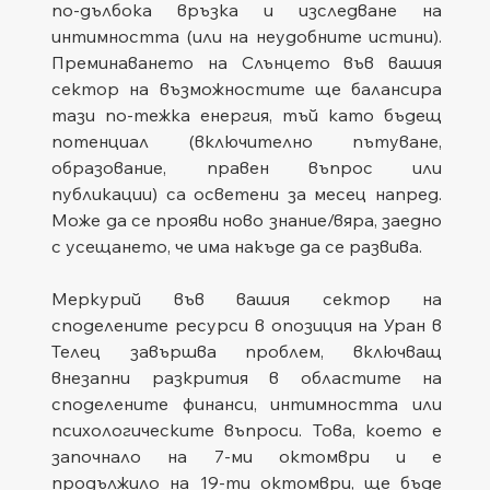
по-дълбока връзка и изследване на 
интимността (или на неудобните истини). 
Преминаването на Слънцето във вашия 
сектор на възможностите ще балансира 
тази по-тежка енергия, тъй като бъдещ 
потенциал (включително пътуване, 
образование, правен въпрос или 
публикации) са осветени за месец напред. 
Може да се прояви ново знание/вяра, заедно 
с усещането, че има накъде да се развива.
Меркурий във вашия сектор на 
споделените ресурси в опозиция на Уран в 
Телец завършва проблем, включващ 
внезапни разкрития в областите на 
споделените финанси, интимността или 
психологическите въпроси. Това, което е 
започнало на 7-ми октомври и е 
продължило на 19-ти октомври, ще бъде 