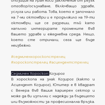
опозиция на Уран носи заключение от рязък 
отговор/осъзнаване, включващо здраве, 
услуга или работа. Това, което е започнало 
на 7-ми октомври и е продължило на 19-ти 
октомври, ще се разреши, тъй като 
напълно интегрирате промените във 
вашето здраве и ежедневна среда. Нещо, 
което сте отричали, сега ще бъде 
неизбежно.
#седмиченхороскопстрелец
#хороскопстрелец
#асцендентстрелец
Седмичен Хороскоп 
Козирог
В хороскопа на знак Козирог (както и 
Асцендент Козирог), Юпитер е в квадрат 
с Венера във вашия кариерен сектор и 
може да ви изпълни с надежди за бъдещето 
или възможности за професионална връзка. 