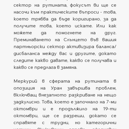
сектор на рутината, фокусът ви ще се 
насочи към практическите въпроси - това, 
което трябва да бъде коригирано, за да 
получите това, което искате. Или как 
можете да помогнете на друг. 
Преминаването на Слънцето във вашия 
партньорски сектор активизира баланса/
дисбаланса между вас и другите, докато 
следите какво давате, какво се получава и 
какво се предлага в замяна.
Меркурий в сферата на рутината в 
опозиция на Уран завършва проблем, 
включващ внезапното разкриване на нещо 
задкулисно. Това, което е започнало на 7-ми 
октомври и е продължило на 19-ти 
октомври, ще се разреши, докато се 
справяте с трудни, но категорични 