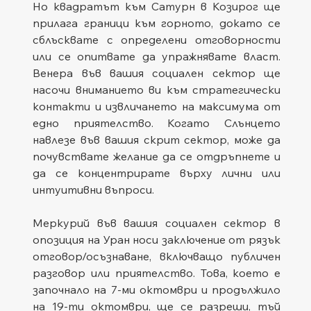
Но квадратът към Сатурн в Козирог ще 
прилага граници към горното, докато се 
сблъсквате с определени отговорности 
или се опитвате да упражнявате власт. 
Венера във вашия социален сектор ще 
насочи вниманието ви към стратегически 
контакти и извличането на максимума от 
едно приятелство. Когато Слънцето 
навлезе във вашия скрит сектор, може да 
почувствате желание да се отдръпнете и 
да се концентрирате върху лични или 
интуитивни въпроси.
Меркурий във вашия социален сектор в 
опозиция на Уран носи заключение от рязък 
отговор/осъзнаване, включващо публичен 
разговор или приятелство. Това, което е 
започнало на 7-ми октомври и продължило 
на 19-ти октомври, ще се разреши, тъй 