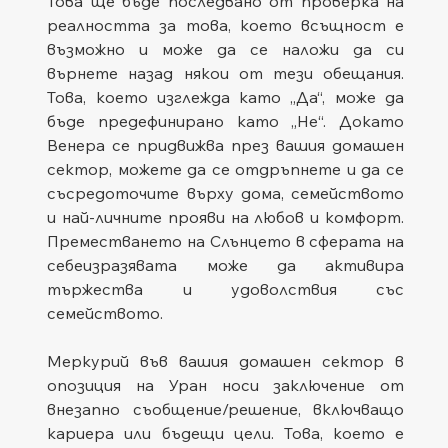
Това ще бъде последвано от проверка на 
реалността за това, което всъщност е 
възможно и може да се наложи да си 
върнете назад някои от тези обещания. 
Това, което изглежда като „Да“, може да 
бъде предефинирано като „Не“. Докато 
Венера се придвижва през вашия домашен 
сектор, можете да се отдръпнете и да се 
съсредоточите върху дома, семейството 
и най-личните прояви на любов и комфорт. 
Преместването на Слънцето в сферата на 
себеизразявата може да активира 
тържества и удоволствия със 
семейството.
Меркурий във вашия домашен сектор в 
опозиция на Уран носи заключение от 
внезапно съобщение/решение, включващо 
кариера или бъдещи цели. Това, което е 