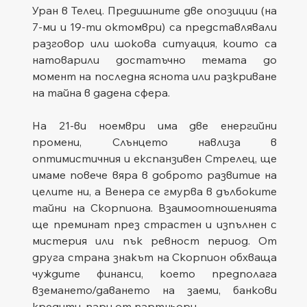
Уран в Телец. Предишните две опозиции (на 
7-ми и 19-ти октомври) са представлявали 
разговор или шокова ситуация, които са 
натоварили достатъчно темата до 
момент на последна яснота или разкриване 
на тайна в дадена сфера.
На 21-ви ноември има две енергийни 
промени, Слънцето навлиза в 
оптимистичния и експанзивен Стрелец, ще 
имаме повече вяра в доброто развитие на 
целите ни, а Венера се гмурва в дълбоките 
тайни на Скорпиона. Взаимоотношенията 
ще преминат през страстен и изпълнен с 
мистерия или пък ревност период. От 
друга страна знакът на Скорпион обхваща 
чуждите финанси, което предполага 
вземането/даването на заеми, банкови 
кредити, пари от партньори.