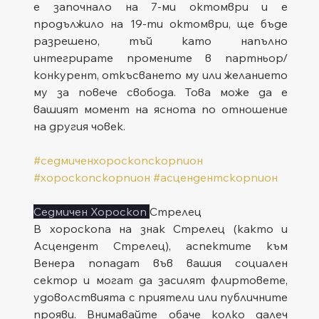
е започнало на 7-ми октомври и е 
продължило на 19-ти октомври, ще бъде 
разрешено, тъй като напълно 
интегрирате промените в партньор/
конкурент, откъсването му или желанието 
му за повече свобода. Това може да е 
вашият момент на яснота по отношение 
на другия човек.
#седмиченхороскопскорпион
#хороскопскорпион
#асцендентскорпион
Седмичен Хороскоп 
Стрелец
В хороскопа на знак Стрелец (както и 
Асцендент Стрелец), аспектите към 
Венера попадат във вашия социален 
сектор и могат да засилят флиртовете, 
удоволствията с приятели или публичните 
прояви. Внимавайте обаче колко далеч 