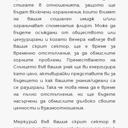
стигате в отношенията, защото ще 
бъдат включени ограничения, които влияят 
на вашия социален имидж и/или 
ограничават споменатия флирт. Може да 
бъдете осъждани от обществото или 
цензурирани и когато Венера навлезе във 
вашия скрит сектор, ще е време за 
временно отстъпление, за да обмислите 
горните проблеми. Преместването на 
Слънцето във вашия знак ще ви енергизира 
като цяло, активирайки представите ви за 
бъдещето и как вашите знания/идеали са 
се разиграли. Така че това няма да е време 
на пълно отстъпление, но ще бъдете 
насърчени да обмислите дълбоко своите 
ценности и взаимоотношения.
Меркурий във вашия скрит сектор в 