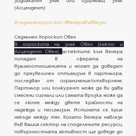
зодиакален знак или изгряващ знак 
(Асцендент):
#седмиченхороскоп
#венеравъввезни
Седмичен Хороскоп Овен
В хороскопа на знак Овен (както и 
Асцендент Овен), 
аспектите към Венера 
попадат в сферата на 
взаимоотношенията и могат да доведат 
до преувеличен оптимизъм в партньора, 
последван от ограничение/отхвърляне. 
Партньор или конкурент може да ви дава 
смесени сигнали или самата връзка може да 
се люлее между двете крайности на 
надежда и песимизъм. Истината се крие 
някъде между тях. Когато Венера навлезе 
във вашия сектор на споделените ресурси, 
повърхностната активност ще доведе до 