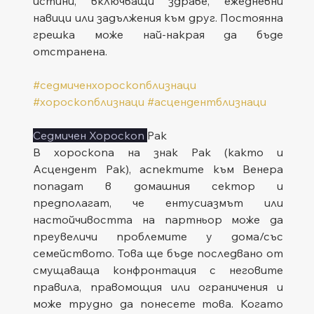
истини, включващи здраве, ежедневни 
навици или задължения към друг. Постоянна 
грешка може най-накрая да бъде 
отстранена.
#седмиченхороскопблизнаци
#хороскопблизнаци
#асцендентблизнаци
Седмичен Хороскоп 
Рак
В хороскопа на знак Рак (както и 
Асцендент Рак), аспектите към Венера 
попадат в домашния сектор и 
предполагат, че ентусиазмът или 
настойчивостта на партньор може да 
преувеличи проблемите у дома/със 
семейството. Това ще бъде последвано от 
смущаваща конфронтация с неговите 
правила, правомощия или ограничения и 
може трудно да понесете това. Когато 