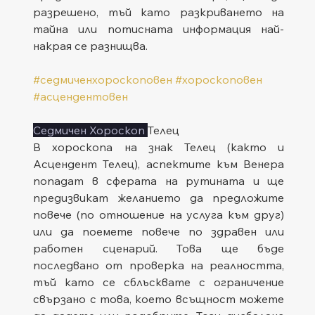
разрешено, тъй като разкриването на 
тайна или потисната информация най-
накрая се разнищва.
#седмиченхороскоповен
#хороскоповен
#асцендентовен
Седмичен Хороскоп 
Телец
В хороскопа на знак Телец (както и 
Асцендент Телец), аспектите към Венера 
попадат в сферата на рутината и ще 
предизвикат желанието да предложите 
повече (по отношение на услуга към друг) 
или да поемете повече по здравен или 
работен сценарий. Това ще бъде 
последвано от проверка на реалността, 
тъй като се сблъсквате с ограничение 
свързано с това, което всъщност можете 