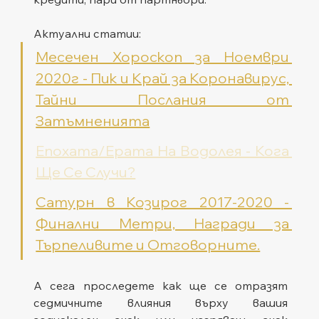
Актуални статии:
Месечен Хороскоп за Ноември 
2020г - Пик и Край за Коронавирус, 
Тайни Послания от 
Затъмненията
Епохата/Ерата На Водолея - Кога 
Ще Се Случи?
Сатурн в Козирог 2017-2020 - 
Финални Метри, Награди за 
Търпеливите и Отговорните.
А сега проследете как ще се отразят 
седмичните влияния върху вашия 