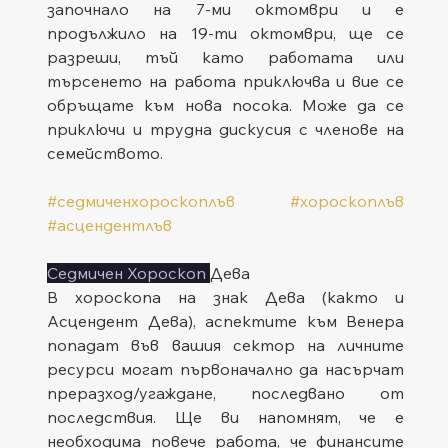
започнало на 7-ми октомври и е 
продължило на 19-ти октомври, ще се 
разреши, тъй като работата или 
търсенето на работа приключва и вие се 
обръщате към нова посока. Може да се 
приключи и трудна дискусия с членове на 
семейството.
#седмиченхороскоплъв
#хороскоплъв
#асцендентлъв
Седмичен Хороскоп 
Дева
В хороскопа на знак Дева (както и 
Асцендент Дева), аспектите към Венера 
попадат във вашия сектор на личните 
ресурси могат първоначално да насърчат 
преразход/угаждане, последвано от 
последствия. Ще ви напомнят, че е 
необходима повече работа, че финансите 