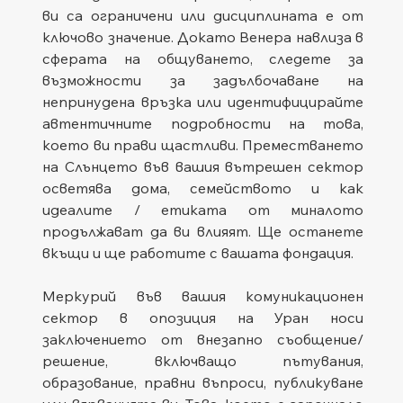
ви са ограничени или дисциплината е от 
ключово значение. Докато Венера навлиза в 
сферата на общуването, следете за 
възможности за задълбочаване на 
непринудена връзка или идентифицирайте 
автентичните подробности на това, 
което ви прави щастливи. Преместването 
на Слънцето във вашия вътрешен сектор 
осветява дома, семейството и как 
идеалите / етиката от миналото 
продължават да ви влияят. Ще останете 
вкъщи и ще работите с вашата фондация.
Меркурий във вашия комуникационен 
сектор в опозиция на Уран носи 
заключението от внезапно съобщение/
решение, включващо пътувания, 
образование, правни въпроси, публикуване 