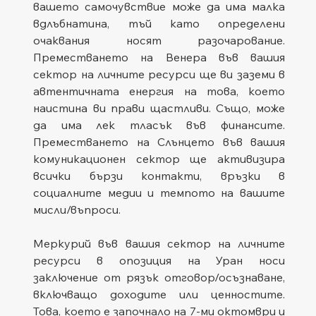
вашето самочувствие може да има малка 
вдлъбнатина, тъй като определени 
очаквания носят разочарование. 
Преместването на Венера във вашия 
сектор на личните ресурси ще ви заземи в 
автентичната енергия на това, което 
наистина ви прави щастливи. Също, може 
да има лек тласък във финансите. 
Преместването на Слънцето във вашия 
комуникационен сектор ще активизира 
всички бързи контакти, връзки в 
социалните медии и темпото на вашите 
мисли/въпроси.
Меркурий във вашия сектор на личните 
ресурси в опозиция на Уран носи 
заключение от рязък отговор/осъзнаване, 
включващо доходите или ценностите. 
Това, което е започнало на 7-ми октомври и 