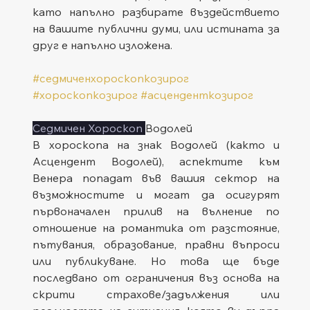
като напълно разбирате въздействието 
на вашите публични думи, или истината за 
друг е напълно изложена.
#седмиченхороскопкозирог
#хороскопкозирог
#асценденткозирог
Седмичен Хороскоп 
Водолей
В хороскопа на знак Водолей (както и 
Асцендент Водолей), аспектите към 
Венера попадат във вашия сектор на 
възможностите и могат да осигурят 
първоначален прилив на вълнение по 
отношение на романтика от разстояние, 
пътувания, образование, правни въпроси 
или публикуване. Но това ще бъде 
последвано от ограничения въз основа на 
скрити страхове/задължения или 