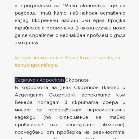
е продължило на 19-ти октомври, ще се 
разреши, тъй като най-накрая оставяте 
назад вкоренени навици или една връзка 
трайно се е променила. В някои случаи може 
да се справяте с неочакван проблем с дълг 
или данък.
#седмиченхороскопвезни
#хороскопвезни
#асцендентвезни
Седмичен Хороскоп 
Скорпион
В хороскопа на знак Скорпион (както и 
Асцендент Скорпион), аспектите към 
Венера попадат в скритата сфера и 
могат да предизвикат нереалистични 
надежди (по отношение на тайно 
привличане или неосъзнато желание), 
последвани от проверка на реалността, 