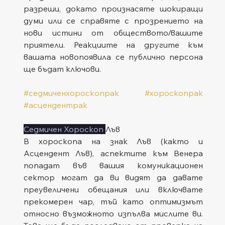
разреши, докато произнасяте шокиращи 
думи или се справяте с прозрението на 
нови истини от обществото/вашите 
приятели. Реакциите на другите към 
вашата новопоявила се публично персона 
ще бъдат ключови.
#седмиченхороскопрак
#хороскопрак
#асцендентрак
Седмичен Хороскоп 
Лъв
В хороскопа на знак Лъв (както и 
Асцендент Лъв), аспектите към Венера 
попадат във вашия комуникационен 
сектор могат да ви видят да давате 
преувеличени обещания или включвате 
прекомерен чар, тъй като оптимизмът 
относно възможното изпълва мислите ви. 