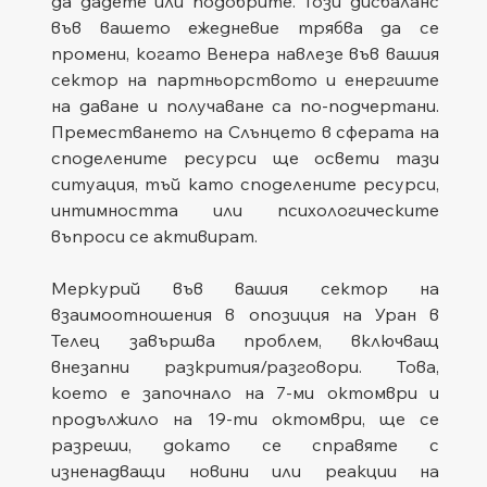
да дадете или подобрите. Този дисбаланс 
във вашето ежедневие трябва да се 
промени, когато Венера навлезе във вашия 
сектор на партньорството и енергиите 
на даване и получаване са по-подчертани. 
Преместването на Слънцето в сферата на 
споделените ресурси ще освети тази 
ситуация, тъй като споделените ресурси, 
интимността или психологическите 
въпроси се активират.
Меркурий във вашия сектор на 
взаимоотношения в опозиция на Уран в 
Телец завършва проблем, включващ 
внезапни разкрития/разговори. Това, 
което е започнало на 7-ми октомври и 
продължило на 19-ти октомври, ще се 
разреши, докато се справяте с 
изненадващи новини или реакции на 