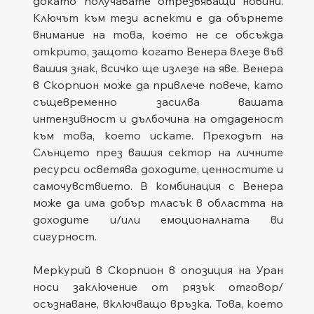
докато получавате отрезвяващи новини. 
Ключът към тези аспекти е да обърнете 
внимание на това, което не се обсъжда 
открито, защото когато Венера влезе във 
вашия знак, всичко ще излезе на яве. Венера 
в Скорпион може да привлече повече, като 
същевременно засилва вашата 
интензивност и дълбочина на отдаденост 
към това, което искате. Преходът на 
Слънцето през вашия сектор на личните 
ресурси осветява доходите, ценностите и 
самочувствието. В комбинация с Венера 
може да има добър тласък в областта на 
доходите и/или емоционалната ви 
сигурност.
Меркурий в Скорпион в опозиция на Уран 
носи заключение от рязък отговор/
осъзнаване, включващо връзка. Това, което 