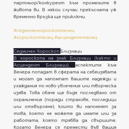
партньор/конкурент към промените в 
живота ви. В някои случаи прекъсната уж 
временно връзка ще приключи.
#седмиченхороскоптелец
#хороскоптелец
#асценденттелец
Седмичен Хороскоп 
Близнаци
В хороскопа на знак Близнаци (както и 
Асцендент Близнаци), 
аспектите към 
Венера попадат в сферата на себеизявата 
и могат да напомпат вашите надежди и 
угаждания по ново увлечение или творческа 
изява. Това обаче ще бъде последвано от 
ограничения (поради страхове, последици 
или отхвърляне), които ви напомнят за 
това, което не можете да имате или за 
работата, която трябва да свършите. 
Когато Венера се премести във вашия 