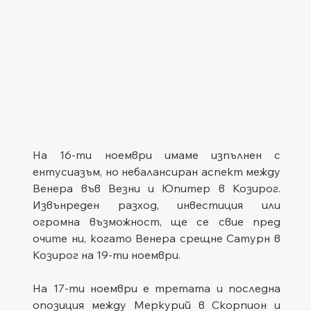
На 16-ти ноември имаме изпълнен с 
ентусиазъм, но небалансиран аспект между 
Венера във Везни и Юпитер в Козирог. 
Извънреден разход, инвестиция или 
огромна възможност, ще се свие пред 
очите ни, когато Венера срещне Сатурн в 
Козирог на 19-ти ноември.
На 17-ти ноември е третата и последна 
опозиция между Меркурий в Скорпион и 