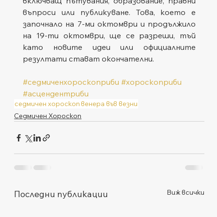
включващ пътувания, образование, правни 
въпроси или публикуване. Това, което е 
започнало на 7-ми октомври и продължило 
на 19-ти октомври, ще се разреши, тъй 
като новите идеи или официалните 
резултати стават окончателни.
#седмиченхороскоприби
#хороскоприби
#асцендентриби
седмичен хороскоп
венера във везни
Седмичен Хороскоп
Виж всички
Последни публикации