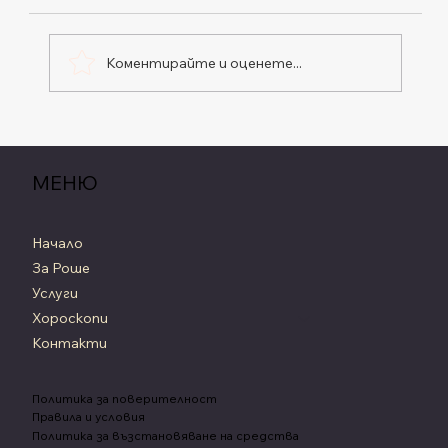
Коментирайте и оценете...
Ретрограден Сатурн, Седмичен
Хороскоп от 20 до 26 Юли 2026
МЕНЮ
Начало
За Роше
Услуги
Хороскопи
Контакти
Политика за поверителност
Правила и условия
Политика за възстановяване на средства