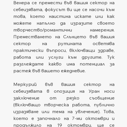
Венера се премести във вашия сектор на 
себеизявата, фокусът ви ще се насочи към 
това, което наистина искате или как 
можете напълно да изразите своето 
творчество/романтични намерения. 
Преместването на Слънцето във вашия 
сектор на рутината осветява 
практически въпроси, включващи здраве, 
работа или услуги към другите. Тук 
разглеждате какво има потенциал за 
растеж във вашето ежедневие.
Меркурий във вашия сектор на 
себеизявата в опозиция на Уран носи 
заключение от рязко съобщение 
(включващо творческа работа, публично 
изразяване или тема на увлечение). Това, 
което е започнало на 7-ми октомври и 
продължило на 19 октомври, ще се 