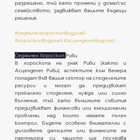
разрешено, тъй като промени у дома/със 
семейството, задвижват вашите бъдещи 
решения.
#седмиченхороскопводолей
#хороскопводолей
#асцендентводолей
Седмичен Хороскоп 
Риби
В хороскопа на знак Риби (както и 
Асцендент Риби), аспектите към Венера 
попадат във вашия сектор на споделените 
ресурси и могат да предизвикат 
прекалено споделяне, нужда или силно 
вълнение, тъй като външните събития 
предизвикват финансови или емоционални 
проблеми, над които нямате пълен 
контрол. Бъдете особено внимателни с 
дълговете, данъците или финансите на 
партньора си, защото ще последва 