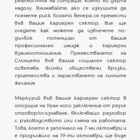
реалността на ситуация, която ви дърпа 
надолу. Внимавайте, ако се изкушите да 
поемете риск. Когато Венера се премести 
във вашия кариерен сектор, вие ще 
гледате как можете да извлечете по-
дълбок потенциал от вашия 
професионален имидж и кариерни 
взаимоотношения. Преместването на 
Слънцето във вашия социален сектор 
осветява всички обществени връзки, 
приятелства и нарастването на личните 
желания.
Меркурий във вашия кариерен сектор в 
опозиция на Уран носи заключение от рязък 
отговор/осъзнаване, включващо разговор 
с ръководството или смяна на работата. 
Това, което е започнало на 7-ми октомври и 
е продължило на 19-ти октомври, ще бъде 