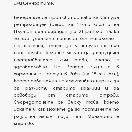
или ценностите.
Венера ще се противопостави на Сатурн 
ретрограден (също на 17-ти юли) и на 
Плутон ретрограден (на 21-ри юли), така 
че ще усетите натиска от миналото - 
ограничения, опити за манипулиране или 
натрапчиво желание могат да затруднят 
настройването към това, което е 
здравословно. Но Венера също е в 
хармония с Нептун в Риби (на 18-ти юли), 
което дава нежна, но ефективна енергия, за 
да разчисти старите граници и да 
освободи от старите отрови. 
Съсредоточете се върху това, което 
искате и как можете да го постигнете по 
различен начин този път. Миналото е 
мъртво.