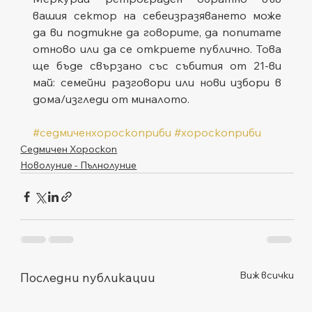
вашия сектор на себеизразяването може 
да ви подтикне да говорите, да попитате 
отново или да се откриете публично. Това 
ще бъде свързано със събития от 21-ви 
май: семейни разговори или нови избори в 
дома/изгледи от миналото.
#седмиченхороскоприби
#хороскоприби
Седмичен Хороскоп
Новолуние - Пълнолуние
Виж всички
Последни публикации