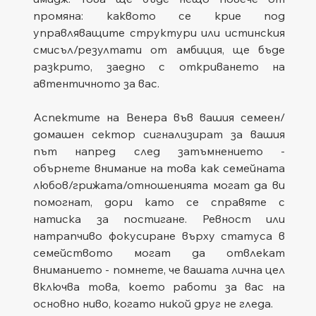
промяна: каквото се крие под 
управляващите структури или истинския 
смисъл/резултати от амбиция, ще бъде 
разкрито, заедно с откриването на 
автентичното за вас.
Аспектите на Венера във вашия семеен/
домашен сектор сигнализират за вашия 
път напред след затъмнението - 
обърнете внимание на това как семейната 
любов/грижата/отношенията могат да ви 
помогнат, дори като се справяте с 
натиска за постигане. Ревност или 
натрапчиво фокусиране върху статуса в 
семейството могат да отвлекат 
вниманието - помнете, че вашата лична цел 
включва това, което работи за вас на 
основно ниво, когато никой друг не гледа.