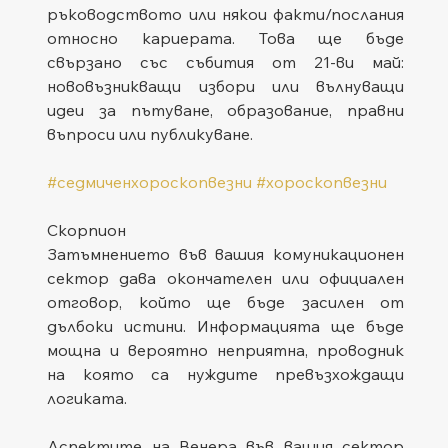
ръководството или някои факти/послания 
относно кариерата. Това ще бъде 
свързано със събития от 21-ви май: 
нововъзникващи избори или вълнуващи 
идеи за пътуване, образование, правни 
въпроси или публикуване.
#седмиченхороскопвезни
#хороскопвезни
Скорпион
Затъмнението във вашия комуникационен 
сектор дава окончателен или официален 
отговор, който ще бъде засилен от 
дълбоки истини. Информацията ще бъде 
мощна и вероятно неприятна, проводник 
на която са нуждите превъзхождащи 
логиката.
Аспектите на Венера във вашия сектор 