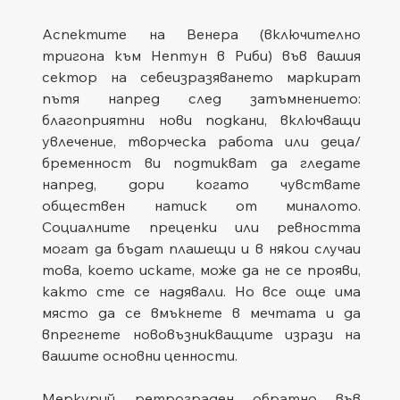
Аспектите на Венера (включително 
тригона към Нептун в Риби) във вашия 
сектор на себеизразяването маркират 
пътя напред след затъмнението: 
благоприятни нови подкани, включващи 
увлечение, творческа работа или деца/
бременност ви подтикват да гледате 
напред, дори когато чувствате 
обществен натиск от миналото. 
Социалните преценки или ревността 
могат да бъдат плашещи и в някои случаи 
това, което искате, може да не се прояви, 
както сте се надявали. Но все още има 
място да се вмъкнете в мечтата и да 
впрегнете нововъзникващите изрази на 
вашите основни ценности.
Меркурий ретрограден обратно във 