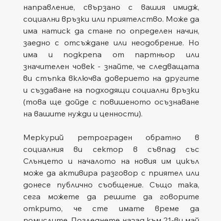
направление, свързано с вашия имидж, 
социални връзки или приятелство. Може да 
има натиск да стане по определен начин, 
заедно с отсъждане или неодобрение. Но 
има и подкрепа от партньор или 
значителен човек - знайте, че следващата 
ви стъпка включва доверието на другите 
и създаване на подходящи социални връзки 
(това ще дойде с повишеното осъзнаване 
на вашите нужди и ценности).
Меркурий ретрограден обратно в 
социалния ви сектор в съвпад със 
Слънцето и началото на новия им цикъл 
може да активира разговор с приятел или 
донесе публично съобщение. Също така, 
сега можете да решите да говорите 
открито, че сте имате време да 
помислите. Погледнете назад към 21-ви май 