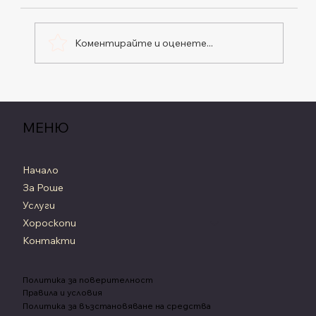
Коментирайте и оценете...
Ретрограден Сатурн, Седмичен
Хороскоп от 20 до 26 Юли 2026
МЕНЮ
Начало
За Роше
Услуги
Хороскопи
Контакти
Политика за поверителност
Правила и условия
Политика за възстановяване на средства