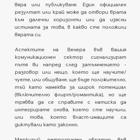
вяра или публикуване. Един официален 
резултат или край може да отвори врата 
към далечни хоризонти или да изясни 
истината за това, в какво сте положили 
вярата си.
Аспектите на Венера във вашия 
комуникационен сектор сигнализират 
пътя ви напред след затъмнението - 
разговор или нещо, което ще научите/
чуете, или общуване, ще бъде положително, 
тъй като намеква за широк потенциал 
(включително флирт/романтика), но ще 
трябва да се справите с натиска да 
интегрирате онова, което сте научили, 
или това, което власт-имащите са 
диктували като законно.
Меркурий ретрограден обратно във 