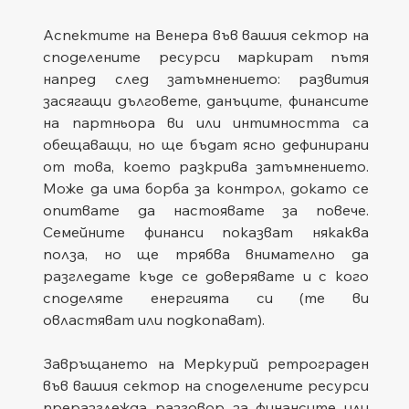
Аспектите на Венера във вашия сектор на 
споделените ресурси маркират пътя 
напред след затъмнението: развития 
засягащи дълговете, данъците, финансите 
на партньора ви или интимността са 
обещаващи, но ще бъдат ясно дефинирани 
от това, което разкрива затъмнението. 
Може да има борба за контрол, докато се 
опитвате да настоявате за повече. 
Семейните финанси показват някаква 
полза, но ще трябва внимателно да 
разгледате къде се доверявате и с кого 
споделяте енергията си (те ви 
овластяват или подкопават).
Завръщането на Меркурий ретрограден 
във вашия сектор на споделените ресурси 
преразглежда разговор за финансите или 