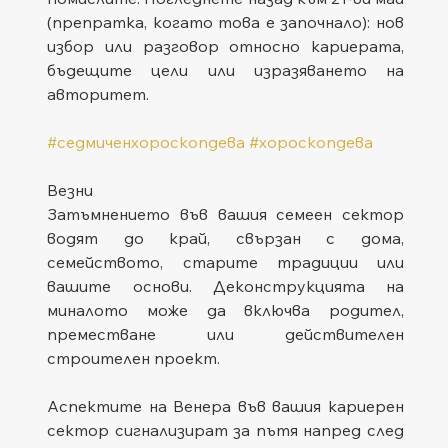
(препратка, когато това е започнало): нов 
избор или разговор относно кариерата, 
бъдещите цели или изразяването на 
авторитет.
#седмиченхороскопдева
#хороскопдева
Везни
Затъмнението във вашия семеен сектор 
водят до край, свързан с дома, 
семейството, старите традиции или 
вашите основи. Деконструкцията на 
миналото може да включва родител, 
преместване или действителен 
строителен проект.
Аспектите на Венера във вашия кариерен 
сектор сигнализират за пътя напред след 