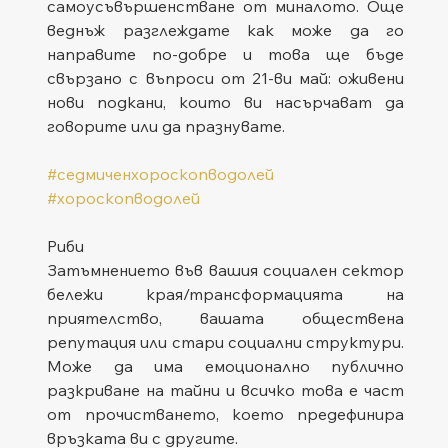
самоусъвършенстване от миналото. Още 
веднъж разглеждате как може да го 
направите по-добре и това ще бъде 
свързано с въпроси от 21-ви май: оживени 
нови подкани, които ви насърчават да 
говорите или да празнувате.
#седмиченхороскопводолей
#хороскопводолей
Риби
Затъмнението във вашия социален сектор 
бележи края/трансформацията на 
приятелство, вашата обществена 
репутация или стари социални структури. 
Може да има емоционално публично 
разкриване на тайни и всичко това е част 
от прочистването, което предефинира 
връзката ви с другите.