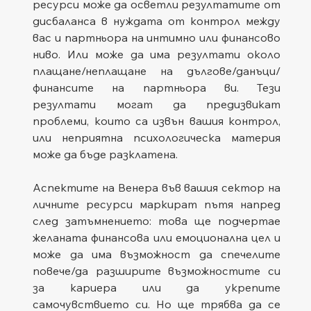
ресурси може да осветли резултатите от 
дисбаланса в нуждата от контрол между 
вас и партньора на интимно или финансово 
ниво. Или може да има резултати около 
плащане/неплащане на дългове/данъци/
финансите на партньора ви. Тези 
резултати могат да предизвикат 
проблеми, които са извън вашия контрол, 
или неприятна психологическа материя 
може да бъде разклатена.
Аспектите на Венера във вашия сектор на 
личните ресурси маркират пътя напред 
след затъмнението: това ще подчертае 
желаната финансова или емоционална цел и 
може да има възможност да спечелите 
повече/да разширите възможностите си 
за кариера или да укрепите 
самочувствието си. Но ще трябва да се 