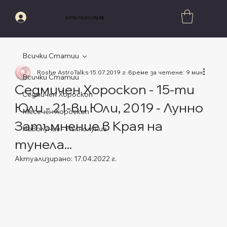
Вход
ASTROTALKS.ONLINE
Всички Статии
Roshe AstroTalks
15.07.2019 г.
време за четене: 9 мин.
Всички Статии
Седмичен Хороскоп - 15-ти
Седмичен Хороскоп
Юли - 21-ви Юли, 2019 - Лунно
Месечен Хороскоп
Затъмнение в Края на
Новолуние - Пълнолуние
тунела...
Актуализирано:
17.04.2022 г.
Оценено с NaN от 5 звезди.