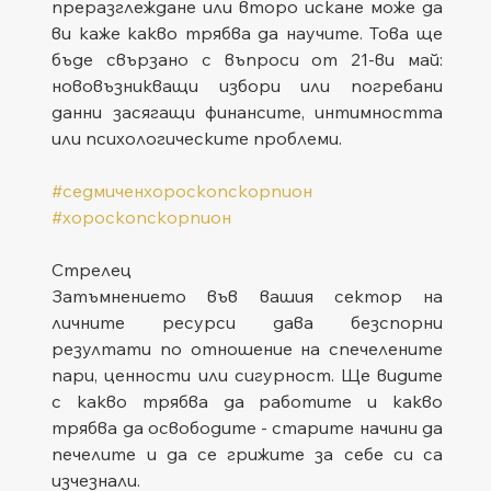
преразглеждане или второ искане може да 
ви каже какво трябва да научите. Това ще 
бъде свързано с въпроси от 21-ви май: 
нововъзникващи избори или погребани 
данни засягащи финансите, интимността 
или психологическите проблеми.
#седмиченхороскопскорпион
#хороскопскорпион
Стрелец
Затъмнението във вашия сектор на 
личните ресурси дава безспорни 
резултати по отношение на спечелените 
пари, ценности или сигурност. Ще видите 
с какво трябва да работите и какво 
трябва да освободите - старите начини да 
печелите и да се грижите за себе си са 
изчезнали.