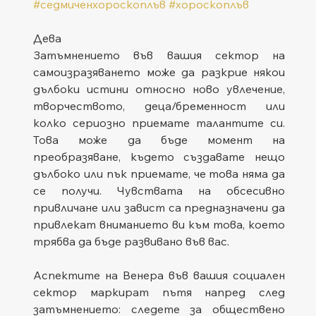
#седмиченхороскоплъв
#хороскоплъв
Дева
Затъмнението във вашия сектор на 
самоизразяването може да разкрие някои 
дълбоки истини относно ново увлечение, 
творчеството, деца/бременност или 
колко сериозно приемате талантите си. 
Това може да бъде момент на 
преобразяване, където създавате нещо 
дълбоко или пък приемате, че това няма да 
се получи. Чувствата на обсесивно 
привличане или завист са предназначени да 
привлекат вниманието ви към това, което 
трябва да бъде развивано във вас.
Аспектите на Венера във вашия социален 
сектор маркират пътя напред след 
затъмнението: следете за обществено 