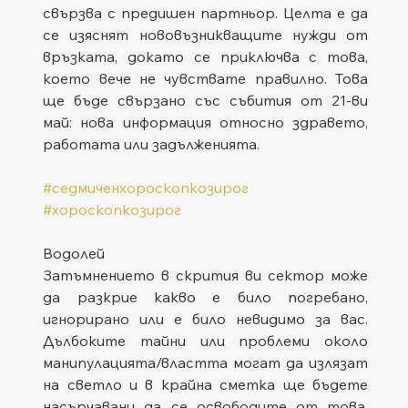
свързва с предишен партньор. Целта е да 
се изяснят нововъзникващите нужди от 
връзката, докато се приключва с това, 
което вече не чувствате правилно. Това 
ще бъде свързано със събития от 21-ви 
май: нова информация относно здравето, 
работата или задълженията.
#седмиченхороскопкозирог
#хороскопкозирог
Водолей
Затъмнението в скрития ви сектор може 
да разкрие какво е било погребано, 
игнорирано или е било невидимо за вас. 
Дълбоките тайни или проблеми около 
манипулацията/властта могат да излязат 
на светло и в крайна сметка ще бъдете 
насърчавани да се освободите от това, 