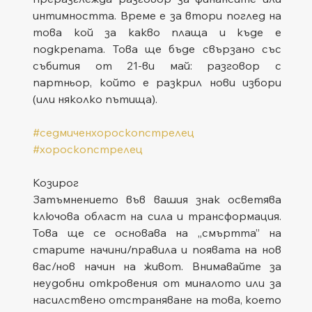
интимността. Време е за втори поглед на 
това кой за какво плаща и къде е 
подкрепата. Това ще бъде свързано със 
събития от 21-ви май: разговор с 
партньор, който е разкрил нови избори 
(или няколко пътища).
#седмиченхороскопстрелец
#хороскопстрелец
Козирог
Затъмнението във вашия знак осветява 
ключова област на сила и трансформация. 
Това ще се основава на „смъртта” на 
старите начини/правила и появата на нов 
вас/нов начин на живот. Внимавайте за 
неудобни откровения от миналото или за 
насилствено отстраняване на това, което 