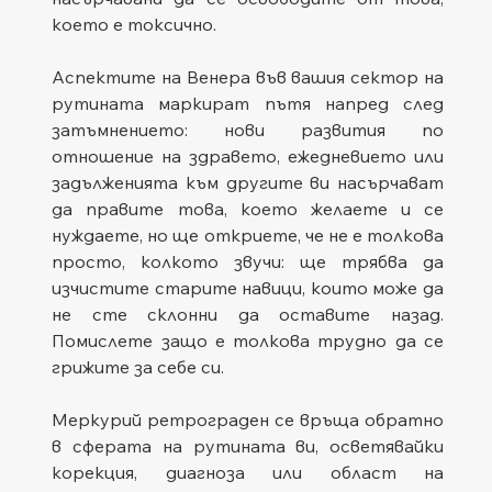
което е токсично.
Аспектите на Венера във вашия сектор на 
рутината маркират пътя напред след 
затъмнението: нови развития по 
отношение на здравето, ежедневието или 
задълженията към другите ви насърчават 
да правите това, което желаете и се 
нуждаете, но ще откриете, че не е толкова 
просто, колкото звучи: ще трябва да 
изчистите старите навици, които може да 
не сте склонни да оставите назад. 
Помислете защо е толкова трудно да се 
грижите за себе си.
Меркурий ретрограден се връща обратно 
в сферата на рутината ви, осветявайки 
корекция, диагноза или област на 