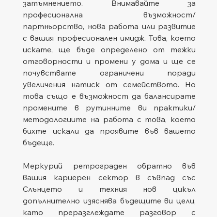
затъмнението. Внимавайте за 
професионална възможност/
партньорство, нова работа или развитие 
с вашия професионален имидж. Това, което 
искате, ще бъде определено от тежки 
отговорности и промени у дома и ще се 
почувствате ограничени поради 
увеличения натиск от семейството. Но 
това също е възможност да балансирате 
промените в рутинните ви практики/
методологиите на работа с това, което 
бихте искали да проявите във вашето 
бъдеще.
Меркурий ретрограден обратно във 
вашия кариерен сектор в съвпад със 
Слънцето и техния нов цикъл 
допълнително изяснява бъдещите ви цели, 
като преразглеждате разговор с 