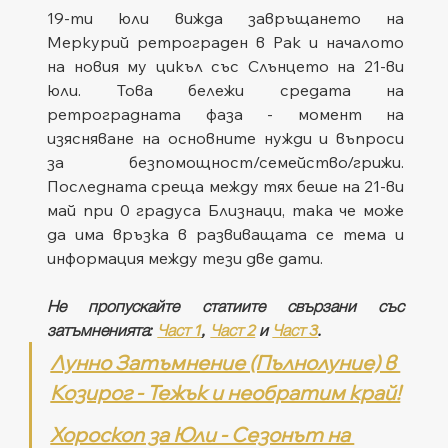
19-ти юли вижда завръщането на 
Меркурий ретрограден в Рак и началото 
на новия му цикъл със Слънцето на 21-ви 
юли. Това бележи средата на 
ретроградната фаза - момент на 
изясняване на основните нужди и въпроси 
за безпомощност/семейство/грижи. 
Последната среща между тях беше на 21-ви 
май при 0 градуса Близнаци, така че може 
да има връзка в развиващата се тема и 
информация между тези две дати.
Не пропускайте статиите свързани със 
затъмненията: 
Част 1
, 
Част 2
 и 
Част 3
. 
Лунно Затъмнение (Пълнолуние) в 
Козирог - Тежък и необратим край!
Хороскоп за Юли - Сезонът на 