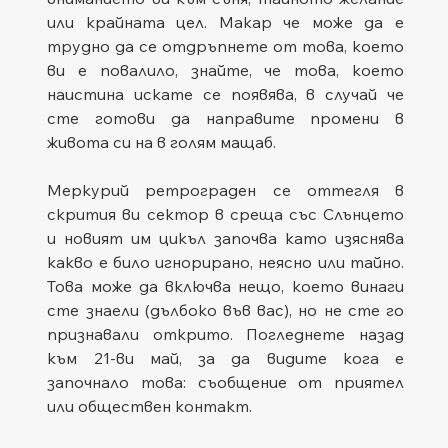
или крайната цел. Макар че може да е 
трудно да се отдръпнете от това, което 
ви е повалило, знайте, че това, което 
наистина искате се появява, в случай че 
сте готови да направите промени в 
живота си на в голям мащаб.
Меркурий ретрограден се оттегля в 
скрития ви сектор в среща със Слънцето 
и новият им цикъл започва като изяснява 
какво е било игнорирано, неясно или тайно. 
Това може да включва нещо, което винаги 
сте знаели (дълбоко във вас), но не сте го 
признавали открито. Погледнете назад 
към 21-ви май, за да видите кога е 
започнало това: съобщение от приятел 
или обществен контакт.