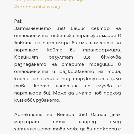
#хороскопблизнаци
Рак
Затъмнението във вашия сектор на 
отношенията осветява трансформация в 
живота на партньора ви или намесата на 
партньор, който ви трансформира. 
Крайният резултат ще включва 
разпадането на старите традиции в 
отношенията и разкриването на това, 
което се намира под структурата (или 
това, което наистина се случва с 
партньора ви). Може да имате нов подход 
към обвързването.
Аспектите на Венера във вашия знак 
маркират пътя напред след 
затъмнението: това може да ви подкрепи с 