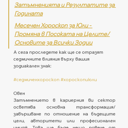
Затъмненията и Резултатите за 
Годината
Месечен Хороскоп за Юли - 
Промяна в Посоката на Целите/
Основите за Всички Зодии
А сега проследете как ще се отразят 
седмичните влияния върху вашия 
зодиакален знак:
#седмиченхороскоп
#хороскопиюли
Овен
Затъмнението в кариерния ви сектор 
осветява основна трансформация/
завършване по отношение на бъдещите 
цели, авторитети или професионален 
имидж. Това ще бъде нещо повече от 