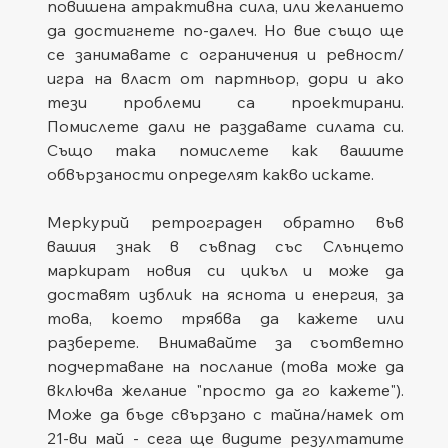
повишена атрактивна сила, или желанието 
да достигнете по-далеч. Но вие също ще 
се занимавате с ограничения и ревност/
игра на власт от партньор, дори и ако 
тези проблеми са проектирани. 
Помислете дали не раздавате силата си. 
Също така помислете как вашите 
обвързаности определят какво искате.
Меркурий ретрограден обратно във 
вашия знак в съвпад със Слънцето 
маркират новия си цикъл и може да 
доставят изблик на яснота и енергия, за 
това, което трябва да кажете или 
разберете. Внимавайте за съответно 
подчертаване на послание (това може да 
включва желание "просто да го кажете"). 
Може да бъде свързано с тайна/намек от 
21-ви май - сега ще видите резултатите 