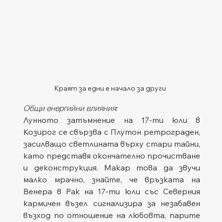
Краят за едни е начало за други
Общи енергийни влияния:
Лунното затъмнение на 17-ти юли в 
Козирог се свързва с Плутон ретрограден, 
засилващо светлината върху стари тайни, 
като представя окончателно прочистване 
и деконструкция. Макар това да звучи 
малко мрачно, знайте, че връзката на 
Венера в Рак на 17-ти юли със Северния 
кармичен възел сигнализира за незабавен 
възход по отношение на любовта, парите 