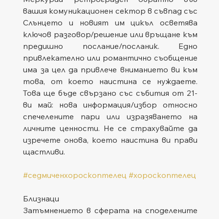
вашия комуникационен сектор в съвпад със 
Слънцето и новият им цикъл осветява 
ключов разговор/решение или връщане към 
предишно послание/посланик. Едно 
привлекателно или романтично съобщение 
има за цел да привлече вниманието ви към 
това, от което наистина се нуждаете. 
Това ще бъде свързано със събития от 21-
ви май: нова информация/избор относно 
спечелените пари или изразяването на 
личните ценности. Не се страхувайте да 
изречете онова, което наистина ви прави 
щастливи.
#седмиченхороскоптелец
#хороскоптелец
Близнаци
Затъмнението в сферата на споделените 