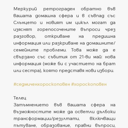
Меркурий ретрограден обратно във 
вашата домашна сфера и в съвпад със 
Слънцето и новият им цикъл могат да 
изяснят горепосочените въпроси чрез 
разговор, откриване на предишна 
информация или разкриване на домашните/
семейните проблеми. Това може да е 
свързано със събития от 21-ви май: нова 
информация (може би с участието на брат 
или сестра), която представя нови избори.
#седмиченхороскоповен
#хороскоповен
Телец
Затъмнението във вашата сфера на 
възможностите може да осветли дълбоки 
трансформации/резултати, включващи 
пътуване, образование, правни въпроси, 