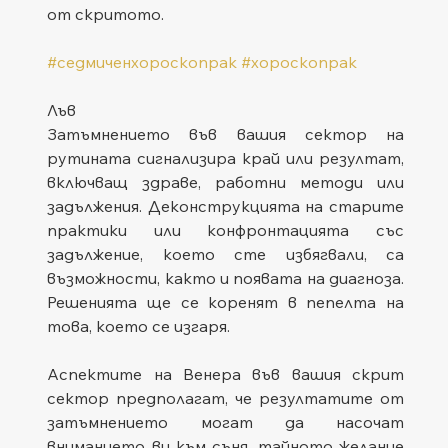
от скритото.
#седмиченхороскопрак
#хороскопрак
Лъв
Затъмнението във вашия сектор на 
рутината сигнализира край или резултат, 
включващ здраве, работни методи или 
задължения. Деконструкцията на старите 
практики или конфронтацията със 
задължение, което сте избягвали, са 
възможности, както и появата на диагноза. 
Решенията ще се коренят в пепелта на 
това, което се изгаря.
Аспектите на Венера във вашия скрит 
сектор предполагат, че резултатите от 
затъмнението могат да насочат 
вниманието ви към съня, тайното желание 