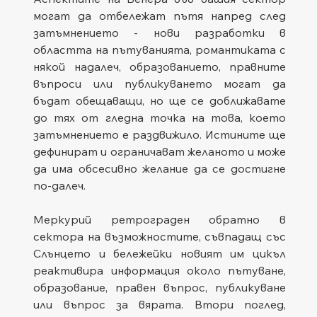
могат да отбележат пътя напред след 
затъмнението - нови разработки в 
областта на пътуванията, романтиката с 
някой надалеч, образованието, правните 
въпроси или публикуването могат да 
бъдат обещаващи, но ще се доближавате 
до тях от гледна точка на това, което 
затъмнението е раздвижило. Истините ще 
дефинират и ограничават желаното и може 
да има обсесивно желание да се достигне 
по-далеч.
Меркурий ретрограден обратно в 
сектора на възможностите, съвпадащ със 
Слънцето и бележейки новият им цикъл 
реактивира информация около пътуване, 
образование, правен въпрос, публикуване 
или въпрос за вярата. Втори поглед, 