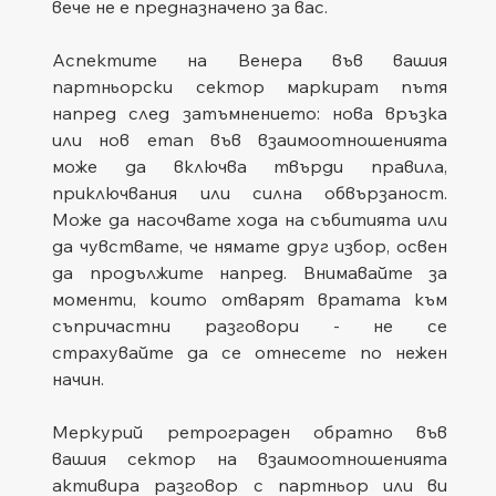
вече не е предназначено за вас.
Аспектите на Венера във вашия 
партньорски сектор маркират пътя 
напред след затъмнението: нова връзка 
или нов етап във взаимоотношенията 
може да включва твърди правила, 
приключвания или силна обвързаност. 
Може да насочвате хода на събитията или 
да чувствате, че нямате друг избор, освен 
да продължите напред. Внимавайте за 
моменти, които отварят вратата към 
съпричастни разговори - не се 
страхувайте да се отнесете по нежен 
начин.
Меркурий ретрограден обратно във 
вашия сектор на взаимоотношенията 
активира разговор с партньор или ви 