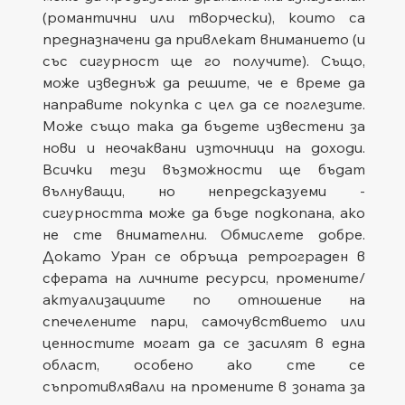
(романтични или творчески), които са 
предназначени да привлекат вниманието (и 
със сигурност ще го получите). Също, 
може изведнъж да решите, че е време да 
направите покупка с цел да се поглезите. 
Може също така да бъдете известени за 
нови и неочаквани източници на доходи. 
Всички тези възможности ще бъдат 
вълнуващи, но непредсказуеми - 
сигурността може да бъде подкопана, ако 
не сте внимателни. Обмислете добре. 
Докато Уран се обръща ретрограден в 
сферата на личните ресурси, промените/
актуализациите по отношение на 
спечелените пари, самочувствието или 
ценностите могат да се засилят в една 
област, особено ако сте се 
съпротивлявали на промените в зоната за 