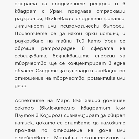
сферата на споделените ресурси и в 
квадрат с Уран, предлага стряскащи 
разкрития, включващи споделени финанси, 
интимност или психологически въпроси. 
Пригответе се за някои ярки истини, и 
разкриване на тайни. Тъй като Уран се 
обръща ретрограден в сферата на 
себеизявата, възникващите енергии за 
творчество ще се концентрират в една 
област. Следете за изненади и иновации по 
отношение на творчество, романтика или 
деца.
Аспектите на Марс във вашия домашен 
сектор (включително квадратът към 
Плутон в Козирог) сигнализират за свиреп 
натиск, докато се опитвате да наложите 
промяна по отношение на дома или 
семейството. Мащабна деконструкция и 