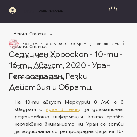
Вход
ASTROTALKS.ONLINE
Всички Статии
Roshe AstroTalks
9.08.2020 г.
време за четене: 9 мин.
Всички Статии
Седмичен Хороскоп - 10-ти -
Седмичен Хороскоп
16-ти Август, 2020 - Уран
Месечен Хороскоп
Ретрограден, Резки
Новолуние - Пълнолуние
Действия и Обрати.
Оценено с NaN от 5 звезди.
На 10-ти август Меркурий в Лъв е в 
квадрат с 
Уран в Телец
 за драматична, 
разтърсваща информация, която грабва 
неочаквано вниманието ни. Уран се готви 
за годишната си ретроградна фаза на 16-