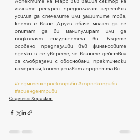
Аспектите на Марс във вашия сектор на 
личните ресурси, предполагат агресивни 
усилия да спечелите или защитите това, 
което е ваше. Други обаче могат да се 
опитат да ви манипулират или да 
подкопаят сигурността ви. Бъдете 
особено предпазливи във финансовите 
сделки и се уверете, че вашите действия 
са съобразени с обосновани, практически 
намерения, които усилват гордостта ви.
#седмиченхороскоприби
#хороскоприби
#асцендентриби
Седмичен Хороскоп