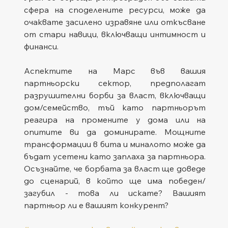
сфера на споделените ресурси, може да 
очаквате засилено изравяне или откъсване 
от стари навици, включващи интимност и 
финанси.
Аспектите на Марс във вашия 
партньорски сектор, предполагат 
разрушителни борби за власт, включващи 
дом/семейство, тъй като партньорът 
реагира на промените у дома или на 
опитите ви да доминирате. Мощните 
трансформации в бита и миналото може да 
бъдат усетени като заплаха за партньора. 
Осъзнайте, че борбата за власт ще доведе 
до сценарий, в който ще има победен/
загубил - това ли искате? Вашият 
партньор ли е вашият конкурент?