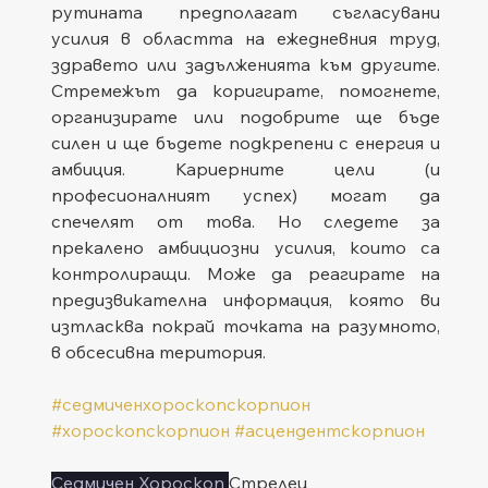
рутината предполагат съгласувани 
усилия в областта на ежедневния труд, 
здравето или задълженията към другите. 
Стремежът да коригирате, помогнете, 
организирате или подобрите ще бъде 
силен и ще бъдете подкрепени с енергия и 
амбиция. Кариерните цели (и 
професионалният успех) могат да 
спечелят от това. Но следете за 
прекалено амбициозни усилия, които са 
контролиращи. Може да реагирате на 
предизвикателна информация, която ви 
изтласква покрай точката на разумното, 
в обсесивна територия.
#седмиченхороскопскорпион
#хороскопскорпион
#асцендентскорпион
Седмичен Хороскоп 
Стрелец