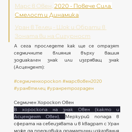
Марс в Овен, 
2020 - Повече Сила 
Смелост и Динамика
Уран в Телец - Шок и Обрати в 
Зоната ви на Сигурност
А сега проследете как ще се отразят 
седмичните влияния върху вашия 
зодиакален знак или изгряващ знак 
(Асцендент):
#седмиченхороскоп
#марсвовен2020
#уранвтелец
#уранретрограден
Седмичен Хороскоп Овен
В хороскопа на знак Овен (както и 
Асцендент Овен), 
Меркурий попада в 
сферата на себеизявата и в квадрат с Уран 
може да предизвика драматични изказвания 