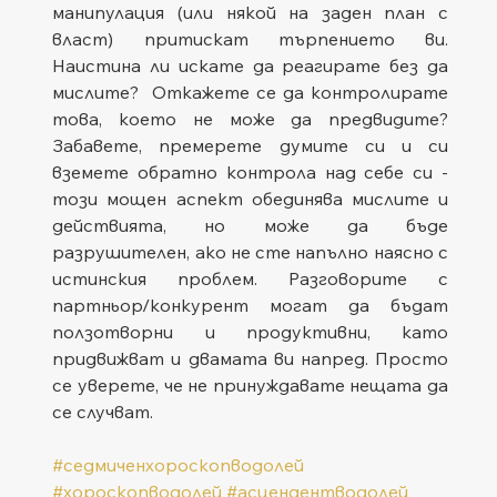
манипулация (или някой на заден план с 
власт) притискат търпението ви. 
Наистина ли искате да реагирате без да 
мислите?  Откажете се да контролирате 
това, което не може да предвидите? 
Забавете, премерете думите си и си 
вземете обратно контрола над себе си - 
този мощен аспект обединява мислите и 
действията, но може да бъде 
разрушителен, ако не сте напълно наясно с 
истинския проблем. Разговорите с 
партньор/конкурент могат да бъдат 
ползотворни и продуктивни, като 
придвижват и двамата ви напред. Просто 
се уверете, че не принуждавате нещата да 
се случват.
#седмиченхороскопводолей
#хороскопводолей
#асцендентводолей