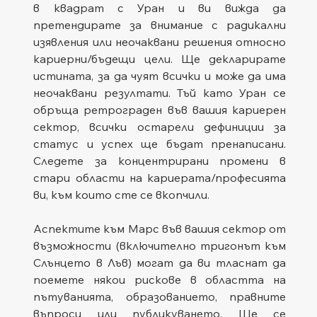
в квадрат с Уран и ви вижда да 
претендирате за внимание с радикални 
изявления или неочаквани решения относно 
кариерни/бъдещи цели. Ще декларирате 
истината, за да чуят всички и може да има 
неочаквани резултати. Тъй като Уран се 
обръща ретрограден във вашия кариерен 
сектор, всички остарели дефиниции за 
статус и успех ще бъдат пренаписани. 
Следете за концентрирани промени в 
стари области на кариерата/професията 
ви, към които сте се вкопчили.
Аспектите към Марс във вашия сектор от 
възможности (включително тригонът към 
Слънцето в Лъв) могат да ви тласнат да 
поемете някои рискове в областта на 
пътуванията, образованието, правните 
въпроси или публикуването. Ще се 