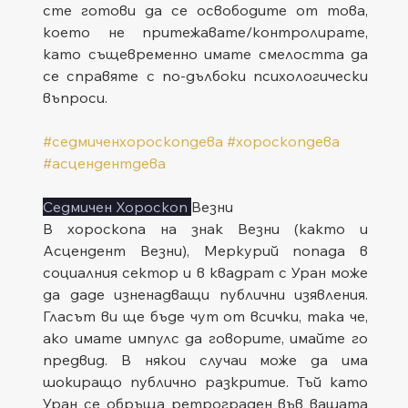
сте готови да се освободите от това, 
което не притежавате/контролирате, 
като същевременно имате смелостта да 
се справяте с по-дълбоки психологически 
въпроси.
#седмиченхороскопдева
#хороскопдева
#асцендентдева
Седмичен Хороскоп 
Везни
В хороскопа на знак Везни (както и 
Асцендент Везни), Меркурий попада в 
социалния сектор и в квадрат с Уран може 
да даде изненадващи публични изявления. 
Гласът ви ще бъде чут от всички, така че, 
ако имате импулс да говорите, имайте го 
предвид. В някои случаи може да има 
шокиращо публично разкритие. Тъй като 
Уран се обръща ретрограден във вашата 