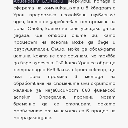
Асцендент Близнаци), 
Меркурий попада в 
сферата на комуникацията и в квадрат с 
Уран предполага неочаквани изявления/
идеи, които се задействат от промени на 
фона. Онова, което не сте усещали да се 
задава, ще отвори очите ви, като 
процесът на яснота може да бъде и 
разрушителен. Също, може да обсъждате 
истина, която не сте осъзнали, че трябва 
да бъде изречена. Тъй като Уран се обръща 
ретроградно във вашия скрит сектор, ще 
има фина промяна в метода на 
обработване на спомените или скритото 
желание за независимост във финансов 
аспект. Определени промени могат 
временно да се стопират, докато 
проблемите от миналото са в процес на 
преразглеждане.