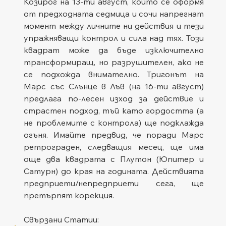
Козирог на 13-ти август, който се оформя 
от предходната седмица и сочи напрегнат 
момент между личните ни действия и тези 
упражняващи контрол и сила над тях. Този 
квадрат може да бъде изключително 
трансформиращ, но разрушителен, ако не 
се подхожда внимателно. Тригонът на 
Марс със Слънце в Лъв (на 16-ти август) 
предлага по-лесен изход за действие и 
страстен подход, тъй като гордостта (а 
не проблемите с контрола) ще подклажда 
огъня. Имайте предвид, че поради Марс 
ретрограден, следващия месец, ще има 
още два квадрата с Плутон (Юпитер и 
Сатурн) до края на годината. Действията 
предприети/непредприети сега, ще 
претърпят корекция.
Свързани Статии: