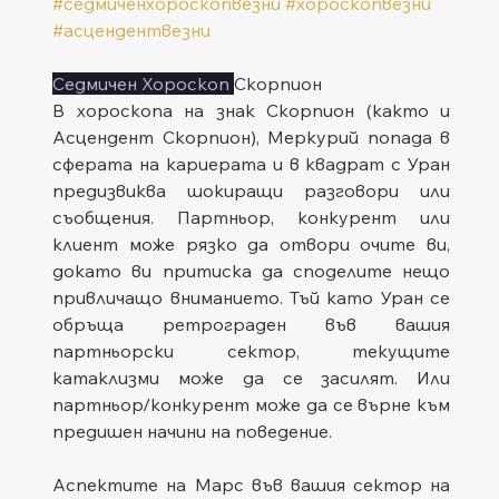
#седмиченхороскопвезни
#хороскопвезни
#асцендентвезни
Седмичен Хороскоп 
Скорпион
В хороскопа на знак Скорпион (както и 
Асцендент Скорпион), Меркурий попада в 
сферата на кариерата и в квадрат с Уран 
предизвиква шокиращи разговори или 
съобщения. Партньор, конкурент или 
клиент може рязко да отвори очите ви, 
докато ви притиска да споделите нещо 
привличащо вниманието. Тъй като Уран се 
обръща ретрограден във вашия 
партньорски сектор, текущите 
катаклизми може да се засилят. Или 
партньор/конкурент може да се върне към 
предишен начини на поведение.
Аспектите на Марс във вашия сектор на 