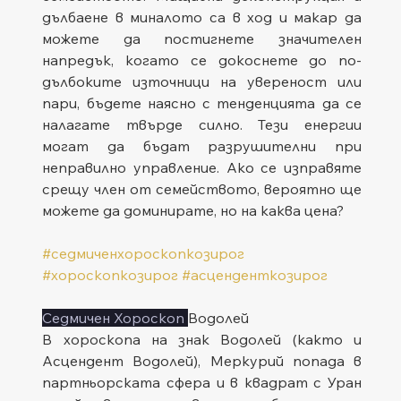
дълбаене в миналото са в ход и макар да 
можете да постигнете значителен 
напредък, когато се докоснете до по-
дълбоките източници на увереност или 
пари, бъдете наясно с тенденцията да се 
налагате твърде силно. Тези енергии 
могат да бъдат разрушителни при 
неправилно управление. Ако се изправяте 
срещу член от семейството, вероятно ще 
можете да доминирате, но на каква цена?
#седмиченхороскопкозирог
#хороскопкозирог
#асценденткозирог
Седмичен Хороскоп 
Водолей
В хороскопа на знак Водолей (както и 
Асцендент Водолей), Меркурий попада в 
партньорската сфера и в квадрат с Уран 