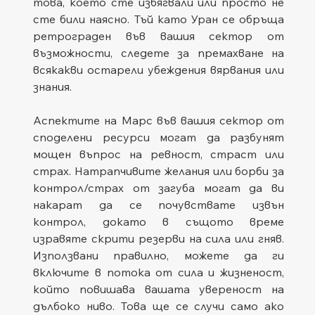
това, което сте избягвали или просто не 
сте били наясно. Тъй като Уран се обръща 
ретрограден във вашия сектор от 
възможности, следете за премахване на 
всякакви остарели убеждения вярвания или 
знания.
Аспектите на Марс във вашия сектор от 
споделени ресурси могат да разбунят 
мощен въпрос на ревност, страст или 
страх. Натрапчивите желания или борби за 
контрол/страх от загуба могат да ви 
накарат да се почувствате извън 
контрол, докато в същото време 
изравяте скрити резерви на сила или гняв. 
Използвани правилно, можете да ги 
включите в потока от сила и жизненост, 
който повишава вашата увереност на 
дълбоко ниво. Това ще се случи само ако 