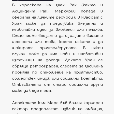
В хороскопа на знак Рак (както и 
Асцендент Рак), Меркурий попада в 
сферата на личните ресурси и в квадрат с 
Уран може да предизвика внезапни и 
необичайни идеи за вложения или печалба. 
Също, може внезапно да изразите вашите 
ценности или това, което искате и да 
шокирате приятел/групата. В някои 
случаи може да има нови и иновативни 
източници на доходи. Докато Уран се 
обръща ретрограден, следете за засилена 
промяна по отношение на приятелство, 
обществен имидж или социални контакти. 
Откъсването от стари социални групи 
може да бъде тема.
Аспектите към Марс във вашия кариерен 
сектор предполагат изблик на амбиция, 