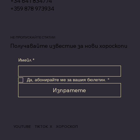
+34 641 834774
+359 878 973934
НЕ ПРОПУСКАЙТЕ СТАТИИ
Получавайте известие за нови хороскопи
Имейл
*
Да, абонирайте ме за вашия бюлетин.
*
Изпратете
YOUTUBE
X
TIKTOK
ХОРОСКОП