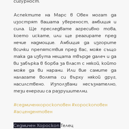
сигурност.
Аспектите на Марс в Овен могат да 
изострят вашата увереност, амбиция и 
сила. Ще преследвате агресивно това, 
което искате, или ще реагирате пред 
нечие надмощие. Амбиция да изгорите 
всички препятствия пред вас, може също 
така да избута нещата твърде далеч и да 
ви забърка в борба за власт с някой, който 
може да ви нарани. Или вие самите да 
налагате волята си върху някой друг, 
насилствено. Използвани несъзнателно, 
тези енергии са разрушителни.
#седмиченхороскоповен
#хороскоповен
#асцендентовен
Седмичен Хороскоп 
Телец