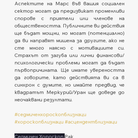
Аспектите на Марс във вашия социален 
сектор могат да предизвикат променливи 
спорове с приятели или членове на 
обществеността. Публичните ви действия 
ще бъдат мощни, но могат (потенциално) 
да ви направят мишена за другите, ако не 
сте много наясно с мотивациите си. 
Страхът от загуба или лични финансови/
психологически проблеми могат да бъдат 
първопричината. Ще имате увереността 
да говорите, като действията ви са в 
синхрон с думите, но имайте предвид, че 
квадратът Меркурий/Уран ще доведе до 
неочаквани резултати.
#седмиченхороскопблизнаци
#хороскопблизнаци
#асцендентблизнаци
Седмичен Хороскоп 
Рак