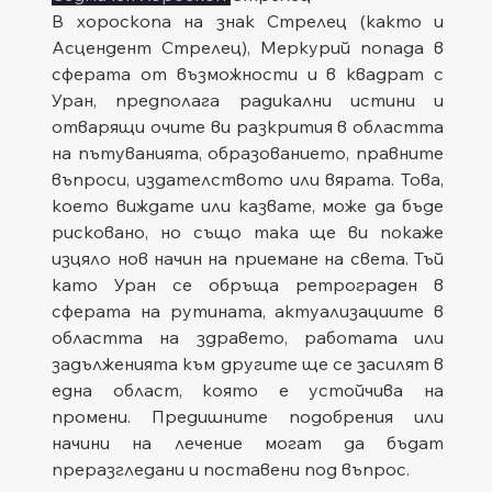
В хороскопа на знак Стрелец (както и 
Асцендент Стрелец), Меркурий попада в 
сферата от възможности и в квадрат с 
Уран, предполага радикални истини и 
отварящи очите ви разкрития в областта 
на пътуванията, образованието, правните 
въпроси, издателството или вярата. Това, 
което виждате или казвате, може да бъде 
рисковано, но също така ще ви покаже 
изцяло нов начин на приемане на света. Тъй 
като Уран се обръща ретрограден в 
сферата на рутината, актуализациите в 
областта на здравето, работата или 
задълженията към другите ще се засилят в 
една област, която е устойчива на 
промени. Предишните подобрения или 
начини на лечение могат да бъдат 
преразгледани и поставени под въпрос.