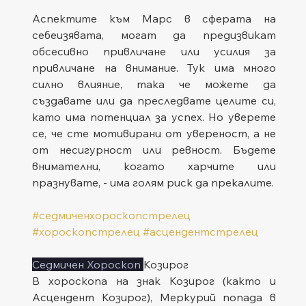
Аспектите към Марс в сферата на 
себеизявата, могат да предизвикат 
обсесивно привличане или усилия за 
привличане на внимание. Тук има много 
силно влияние, така че можете да 
създавате или да преследвате целите си, 
като има потенциал за успех. Но уверете 
се, че сте мотивирани от увереност, а не 
от несигурност или ревност. Бъдете 
внимателни, когато харчите или 
празнувате, - има голям риск да прекалите.
#седмиченхороскопстрелец
#хороскопстрелец
#асцендентстрелец
Седмичен Хороскоп 
Козирог
В хороскопа на знак Козирог (както и 
Асцендент Козирог), Меркурий попада в 