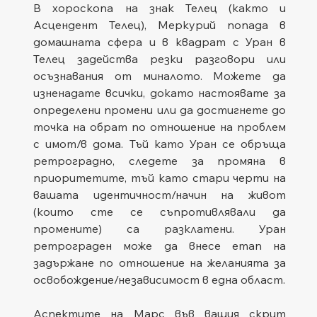
В хороскопа на знак Телец (както и 
Асцендент Телец), Меркурий попада в 
домашната сфера и в квадрат с Уран в 
Телец задейства резки разговори или 
осъзнавания от миналото. Можете да 
изненадате всички, докато настоявате за 
определени промени или да достигнете до 
точка на обрат по отношение на проблем 
с имот/в дома. Тъй като Уран се обръща 
ретроградно, следете за промяна в 
приоритетите, тъй като стари черти на 
вашата идентичност/начин на живот 
(които сте се съпротивлявали да 
промените) са разклатени. Уран 
ретрограден може да внесе етап на 
задържане по отношение на желанията за 
освобождение/независимост в една област.
Аспектите на Марс във вашия скрит 