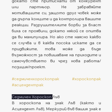
докато сте притиснати от конкурент 
или партньор. Не забравяйте 
мотивациите си, защото друг човек може 
да дърпа конците и да контролира вашите 
реакции. Разрушителните борби за власт 
биха се проявили, докато някой се опитва 
да ви манипулира. Но ако сте наясно какво 
се случва и в каква посока искате да се 
придвижите, това може да бъде 
възможност за повишаване на приходите и 
самочувствието ви чрез нова работа/
позиция/проект.
#седмиченхороскопрак
#хороскопрак
#асцендентрак
Седмичен Хороскоп 
Лъв
В хороскопа на знак Лъв (както и 
Асцендент Лъв), Меркурий във вашия знак е 