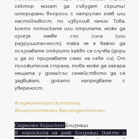
сектор могат да събудят скрити/
игнорирани въпроси с натрупан гняв или 
настойчивост, по избухлив начин. Това, 
което потискате или отричате, може да 
излезе наяве със сила (или 
разрушителност), така че е важно да 
осъзнавате открито какво се случва (дори 
и да го признавате само на себе си). От 
положителна страна, това може да накара 
нещата у дома/със семейството да се 
задвижат, докато напредвате с 
увереност.
#седмиченхороскоптелец
#хороскоптелец
#асценденттелец
Седмичен Хороскоп 
Близнаци
В хороскопа на знак Близнаци (както и 