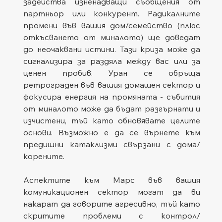
задейства изненадващи съобщения от 
партньор или конкурент. Радикалните 
промени във вашия дом/семейство (плюс 
откъсването от миналото) ще доведат 
до неочаквани истини. Тази криза може да 
сигнализира за раздяла между вас или за 
ценен пробив. Уран се обръща 
ретрограден във вашия домашен сектор и 
фокусира енергия на промяната - събития 
от миналото може да бъдат разгърнати и 
изчистени, тъй като обновявате целите 
основи. Възможно е да се върнете към 
предишни катаклизми свързани с дома/
корените.
Аспектите към Марс във вашия 
комуникационен сектор могат да ви 
накарат да говорите агресивно, тъй като 
скритите проблеми с контрол/