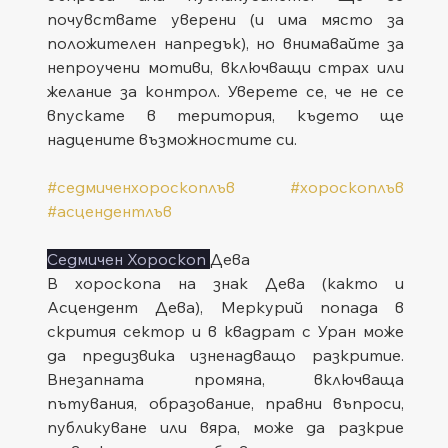
почувствате уверени (и има място за 
положителен напредък), но внимавайте за 
непроучени мотиви, включващи страх или 
желание за контрол. Уверете се, че не се 
впускате в територия, където ще 
надцените възможностите си.
#седмиченхороскоплъв
#хороскоплъв
#асцендентлъв
Седмичен Хороскоп 
Дева
В хороскопа на знак Дева (както и 
Асцендент Дева), Меркурий попада в 
скрития сектор и в квадрат с Уран може 
да предизвика изненадващо разкритие. 
Внезапната промяна, включваща 
пътувания, образование, правни въпроси, 
публикуване или вяра, може да разкрие 