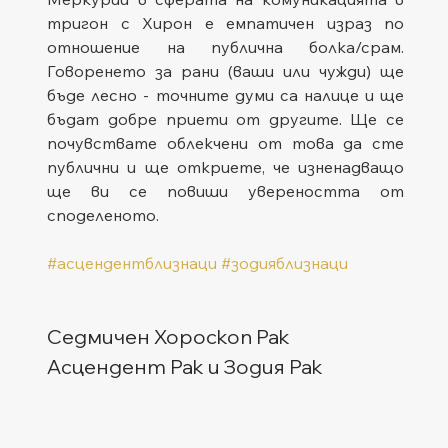
тригон с Хирон е емпатичен израз по 
отношение на публична болка/срам. 
Говоренето за рани (ваши или чужди) ще 
бъде лесно - точните думи са налице и ще 
бъдат добре приети от другите. Ще се 
почувствате облекчени от това да сте 
публични и ще откриете, че изненадващо 
ще ви се повиши увереността от 
споделеното.
#асцендентблизнаци
#зодияблизнаци
Седмичен Хороскоп Рак
Асцендент Рак и Зодия Рак  