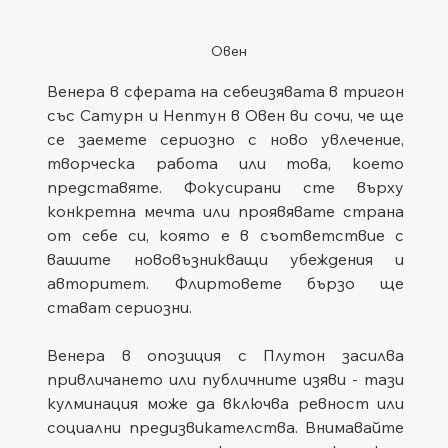
Овен
Венера в сферата на себеизявата в тригон 
със Сатурн и Нептун в Овен ви сочи, че ще 
се заемете сериозно с ново увлечение, 
творческа работа или това, което 
представяте. Фокусирани сте върху 
конкретна мечта или проявявате страна 
от себе си, която е в съответствие с 
вашите нововъзникващи убеждения и 
авторитет. Флиртовете бързо ще 
стават сериозни.
Венера в опозиция с Плутон засилва 
привличането или публичните изяви - тази 
кулминация може да включва ревност или 
социални предизвикателства. Внимавайте 