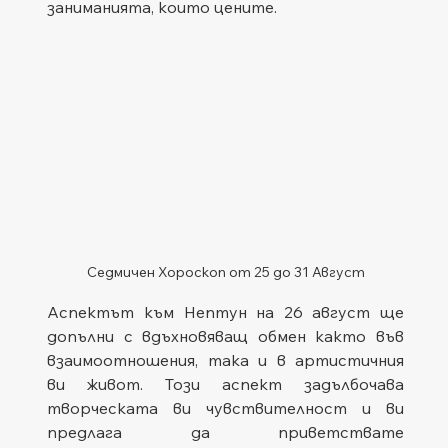
заниманията, които цените.
Седмичен Хороскоп от 25 до 31 Август
Аспектът към Нептун на 26 август ще 
допълни с вдъхновяващ обмен както във 
взаимоотношения, така и в артистичния 
ви живот. Този аспект задълбочава 
творческата ви чувствителност и ви 
предлага да приветствате 