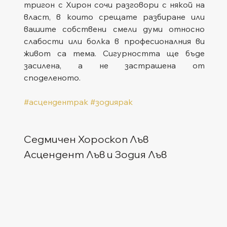
тригон с Хирон сочи разговори с някой на 
власт, в които срещате разбиране или 
вашите собствени смели думи относно 
слабости или болка в професионалния ви 
живот са тема. Сигурността ще бъде 
засилена, а не застрашена от 
споделеното.
#асцендентрак
#зодиярак
Седмичен Хороскоп Лъв
Асцендент Лъв и Зодия Лъв