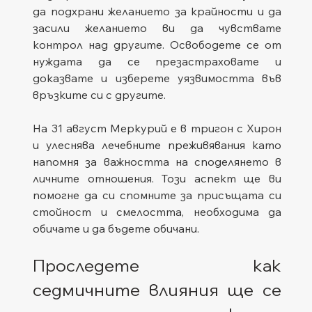
да подхрани желанието за крайности и да 
засили желанието ви да чувствате 
контрол над другите. Освободете се от 
нуждата да се презастраховате и 
доказвате и изберете уязвимостта във 
връзките си с другите.
На 31 август Меркурий е в тригон с Хирон 
и улеснява лечебните преживявания като 
напомня за важността на споделянето в 
личните отношения. Този аспект ще ви 
помогне да си спомните за присъщата си 
стойност и смелостта, необходима да 
обичате и да бъдете обичани.
Проследете как 
седмичните влияния ще се 