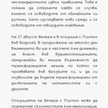
нестандартното извън правилата. Това е 
покана да откриете какво се случва, 
когато се освободите от обичайните си 
рутини, като изследвате нови среди и се 
освободите от твърдите очаквания.
На 27 август Венера е в опозиция с Плутон 
във Водолей. В продължение на няколко дни 
вниманието ви ще е насочено към динамики 
на власт във взаимоотношенията, 
предлагайки ви мощна възможност да 
трансформирате начина, по който се 
проявявате във връзките си, и да си 
позволите да бъдете трансформирани от 
дълбочината на интимността си с 
другите.
Опозицията на Венера с Плутон може да 
подчертае склонностите към манипулация, 