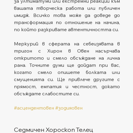
за ултиматуми или екстремни реакции към 
вашата творческа работа или публичен 
имидж. Всичко това може да доведе до 
трансформация по отношение на начина, 
по който разкривате автентичността си.
Меркурий в сферата на себеизявата в 
тригон с Хирон в Овен насърчава 
откритото и смело обсъждане на лична 
рана. Точните думи ще дойдат при вас, 
когато смело опишете болката или 
смущенията си. Ще привлече другите с 
прямост, емпатия и честност, докато 
обсъждате слабостите си.
#асцендентовен
#зодияовен
Седмичен Хороскоп Телец