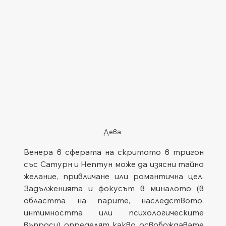
Дева
Венера в сферата на скритото в тригон 
със Сатурн и Нептун може да изясни тайно 
желание, привличане или романтична цел. 
Задълженията и фокусът в миналото (в 
областта на парите, наследството, 
интимността или психологическите 
въпроси) определят какво освобождавате 