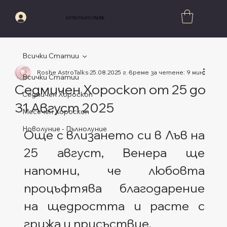
Вход
ASTROTALKS.ONLINE
Всички Статии
Roshe AstroTalks
25.08.2025 г.
време за четене: 9 мин.
Всички Статии
Седмичен Хороскоп от 25 до
Седмичен Хороскоп
31 Август 2025
Месечен Хороскоп
Оценено с NaN от 5 звезди.
Новолуние - Пълнолуние
Още с влизането си в Лъв на 
25 август, Венера ще 
напомни, че любовта 
процъфтява благодарение 
на щедростта и расте с 
грижа и присъствие.