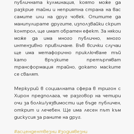
публичната кулминация, която може да 
разкрие тайни и неприятна страна на вас 
самите или на друг човек. Опитите да 
манипулирате другите, използвайки скрит 
контрол, ще имат обратен ефект. За някои 
може да има много публично, много 
интензивно привличане. Във всички случаи 
ще има метафорично приключване тъй 
като връзките претърпяват 
трансформация трайно, докато маските 
се свалят.
Меркурий в социалната сфера в тригон с 
Хирон предполага, че разговор на четири 
очи за болки/уязвимости ще бъде публичен, 
открит и лечебен. Ще има лесен път към 
дискусия за раните на друг.
#асцендентвезни
#зодиявезни