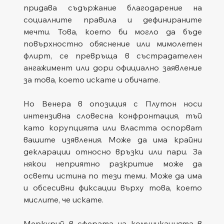
придава съдържание благодарение на 
социалните правила и дефинираните 
мечти. Това, което би могло да бъде 
повърхностно обяснение или мимолетен 
флирт, се превръща в състрадателен 
ангажимент или дори официално заявление 
за това, което искате и обичате.
Но Венера в опозиция с Плутон носи 
интензивна словесна конфронтация, тъй 
като корупцията или властта оспорват 
вашите изявления. Може да има крайни 
декларации относно връзки или пари. За 
някои неприятно разкритие може да 
освети истина по тези теми. Може да има 
и обсесивни фиксации върху това, което 
мислите, че искате.
Меркурий в сферата на комуникацията в 