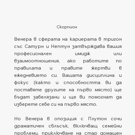
Скорпион
Венера в сферата на кариерата в тригон 
със Сатурн и Нептун затвърждава вашия 
професионален имидж или 
взаимоотношения, ако работите по 
правилата и правите жертви в 
ежедневието си. Вашата дисциплина и 
фокус (както и способността ви да 
поставяте другите на първо място) ще 
бъдат забелязани и ще ви помогнат да 
изберете себе си на първо място.
Но Венера в опозиция с Плутон сочи 
драматичен сблъсък, включващ семейни 
проблеми, приключване на стар домашен 