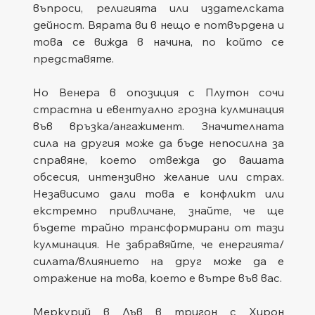
въпроси, религията или издателската 
дейност. Вярата ви в нещо е потвърдена и 
това се вижда в начина, по който се 
представяте.
Но Венера в опозиция с Плутон сочи 
страстна и евентуално грозна кулминация 
във връзка/ангажимент. Значителната 
сила на другия може да бъде непосилна за 
справяне, което отвежда до вашата 
обсесия, интензивно желание или страх. 
Независимо дали това е конфликт или 
екстремно привличане, знайте, че ще 
бъдете трайно трансформирани от тази 
кулминация. Не забравяйте, че енергията/
силата/влиянието на друг може да е 
отражение на това, което е вътре във вас.
Меркурий в Лъв в тригон с Хирон 