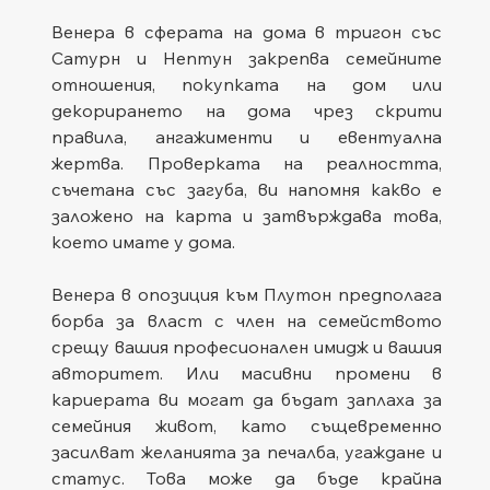
Венера в сферата на дома в тригон със 
Сатурн и Нептун закрепва семейните 
отношения, покупката на дом или 
декорирането на дома чрез скрити 
правила, ангажименти и евентуална 
жертва. Проверката на реалността, 
съчетана със загуба, ви напомня какво е 
заложено на карта и затвърждава това, 
което имате у дома.
Венера в опозиция към Плутон предполага 
борба за власт с член на семейството 
срещу вашия професионален имидж и вашия 
авторитет. Или масивни промени в 
кариерата ви могат да бъдат заплаха за 
семейния живот, като същевременно 
засилват желанията за печалба, угаждане и 
статус. Това може да бъде крайна 