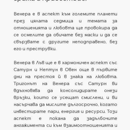
Венера е в аспект към големите планети 
през цялата седмица и темата за 
отношенията и любовта ще провокира да 
се осмелите да обичате без маски и да се 
свързвате с другите неподправено, без 
его и преструвки.
Венера в Лъв ще е в хармоничен аспект със 
Сатурн и Нептун в Овен още в първите 
дни на престоя й в знака на любовта. 
Тригонът на Венера със Сатурн ви 
вдъхновява да консолидирате онези 
връзки, които се усещат смислени, и ви 
насърчава да мислите дългосрочно, когато 
инвестирате пари, енергия и ресурси. Този 
аспект е покана да задълбочите 
ангажимента си към взаимоотношенията и 