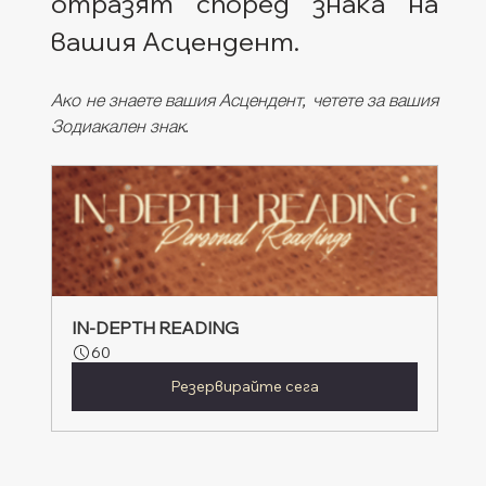
отразят според знака на 
вашия Асцендент. 
Ако не знаете вашия Асцендент, четете за вашия 
Зодиакален знак.
IN-DEPTH READING
60
Резервирайте сега