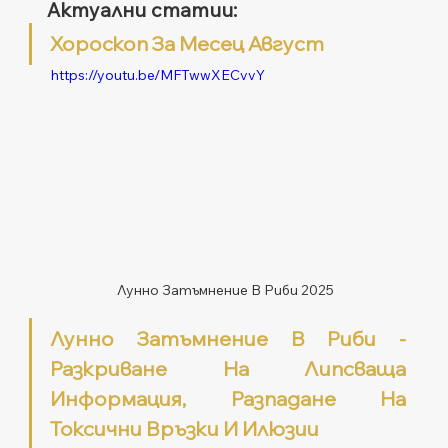
Актуални статии:
Хороскоп За Месец Август
https://youtu.be/MFTwwXECvvY
Лунно Затъмнение В Риби 2025
Лунно Затъмнение В Риби - 
Разкриване На Липсваща 
Информация, Разпадане На 
Токсични Връзки И Илюзии