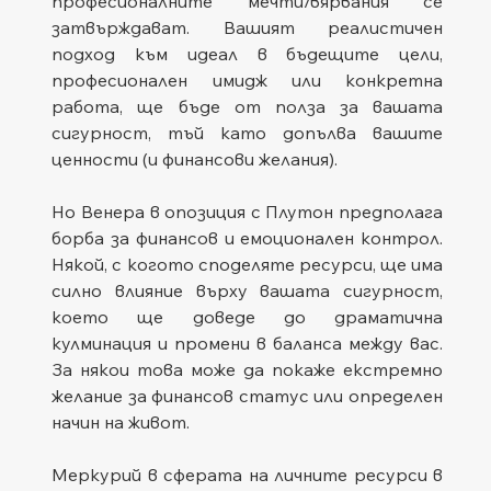
професионалните мечти/вярвания се 
затвърждават. Вашият реалистичен 
подход към идеал в бъдещите цели, 
професионален имидж или конкретна 
работа, ще бъде от полза за вашата 
сигурност, тъй като допълва вашите 
ценности (и финансови желания).
Но Венера в опозиция с Плутон предполага 
борба за финансов и емоционален контрол. 
Някой, с когото споделяте ресурси, ще има 
силно влияние върху вашата сигурност, 
което ще доведе до драматична 
кулминация и промени в баланса между вас. 
За някои това може да покаже екстремно 
желание за финансов статус или определен 
начин на живот.
Меркурий в сферата на личните ресурси в 