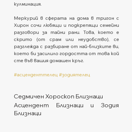
кулминация.
Меркурий в сферата на дома в тригон с 
Хирон сочи любящи и подкрепящи семейни 
разговори за тайни рани. Това, което е 
скрито (от срам или неудобство), се 
разглежда с разбиране от най-близките ви, 
което би засилило гордостта от това кой 
сте във вашия домашен кръг.
#асценденттелец
#зодиятелец
Седмичен Хороскоп Близнаци
Асцендент Близнаци и Зодия 
Близнаци  