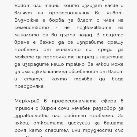
живот или тайни, които излизат наяве и 
влияят на професионалния ви живот. 
Възможна е борба за власт с член на 
семейството - не позволявайте на 
миналото да ви дърпа назад. В същото 
време е важно да се изправите срещу 
проблеми от миналото си, преди да 
можете да продължите напред и наистина 
да изградите нещо трайно. За някои може 
да има изключителна обсебеност от власт 
и статус, която трябва да бъде 
преодоляна.
Меркурий в професионалната сфера в 
тригон с Хирон сочи лечебен разговор за 
здравословни или работни проблеми. За 
някои, откритите дискусии за вашата 
роля като спасител или трудности със 