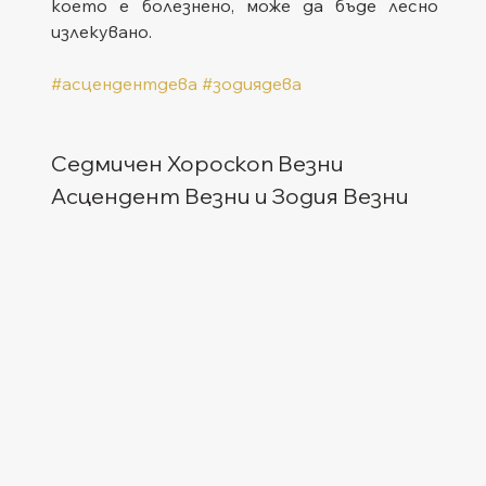
което е болезнено, може да бъде лесно 
излекувано.
#асцендентдева
#зодиядева
Седмичен Хороскоп Везни
Асцендент Везни и Зодия Везни