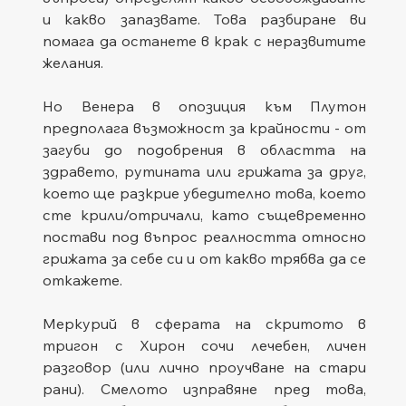
и какво запазвате. Това разбиране ви 
помага да останете в крак с неразвитите 
желания.
Но Венера в опозиция към Плутон 
предполага възможност за крайности - от 
загуби до подобрения в областта на 
здравето, рутината или грижата за друг, 
което ще разкрие убедително това, което 
сте крили/отричали, като същевременно 
постави под въпрос реалността относно 
грижата за себе си и от какво трябва да се 
откажете.
Меркурий в сферата на скритото в 
тригон с Хирон сочи лечебен, личен 
разговор (или лично проучване на стари 
рани). Смелото изправяне пред това, 