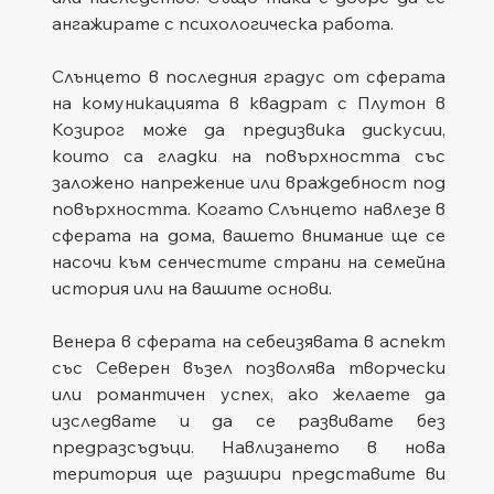
ангажирате с психологическа работа.
Слънцето в последния градус от сферата 
на комуникацията в квадрат с Плутон в 
Козирог може да предизвика дискусии, 
които са гладки на повърхността със 
заложено напрежение или враждебност под 
повърхността. Когато Слънцето навлезе в 
сферата на дома, вашето внимание ще се 
насочи към сенчестите страни на семейна 
история или на вашите основи.
Венера в сферата на себеизявата в аспект 
със Северен възел позволява творчески 
или романтичен успех, ако желаете да 
изследвате и да се развивате без 
предразсъдъци. Навлизането в нова 
територия ще разшири представите ви 