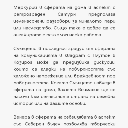
Меркурий в сферата на дома в аспект с 
ретрограден Сатурн предполага 
целенасочени разговори за миналото, пари 
или наследство. Също така е добре да се 
ангажирате с психологическа работа.
Слънцето в последния градус от сферата 
на комуникацията в квадрат с Плутон в 
Козирог може да предизвика дискусии, 
които са гладки на повърхността със 
заложено напрежение или враждебност под 
повърхността. Когато Слънцето навлезе в 
сферата на дома, вашето внимание ще се 
насочи към сенчестите страни на семейна 
история или на вашите основи.
Венера в сферата на себеизявата в аспект 
със Северен възел позволява творчески 