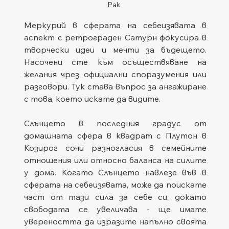
Рак
Меркурий в сферата на себеизявата в 
аспект с ретрограден Сатурн фокусира в 
творчески идеи и мечти за бъдещето. 
Насочени сте към осъществяване на 
желания чрез официални споразумения или 
разговори. Тук става въпрос за ангажиране 
с това, което искате да видите.
Слънцето в последния градус от 
домашната сфера в квадрат с Плутон в 
Козирог сочи разногласия в семейните 
отношения или относно баланса на силите 
у дома. Когато Слънцето навлезе във в 
сферата на себеизявата, може да поискате 
част от тази сила за себе си, докато 
свободата се увеличава - ще имате 
увереността да изразите напълно своята 