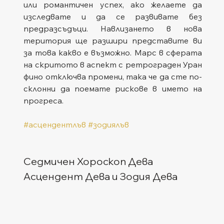
или романтичен успех, ако желаете да 
изследвате и да се развивате без 
предразсъдъци. Навлизането в нова 
територия ще разшири представите ви 
за това какво е възможно. Марс в сферата 
на скритото в аспект с ретрограден Уран 
фино отключва промени, така че да сте по-
склонни да поемате рискове в името на 
прогреса.
#асцендентлъв
#зодиялъв
Седмичен Хороскоп Дева
Асцендент Дева и Зодия Дева