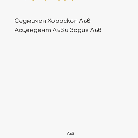
Седмичен Хороскоп Лъв
Асцендент Лъв и Зодия Лъв
Лъв