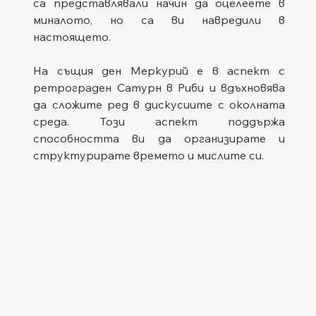
са представлявали начин да оцелеете в 
миналото, но са ви навредили в 
настоящето.
На същия ден Меркурий е в аспект с 
ретрограден Сатурн в Риби и вдъхновява 
да сложите ред в дискусиите с околната 
среда. Този аспект поддържа 
способността ви да организирате и 
структурирате времето и мислите си.