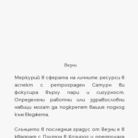
Везни
Меркурий в сферата на личните ресурси в 
аспект с ретрограден Сатурн ви 
фокусира върху пари и сигурност. 
Определени работни или здравословни 
навици могат да подкрепят вашия подход 
към бюджета.
Слънцето в последния градус от Везни е в 
квадрат с Плутон в Козирог и предполага 