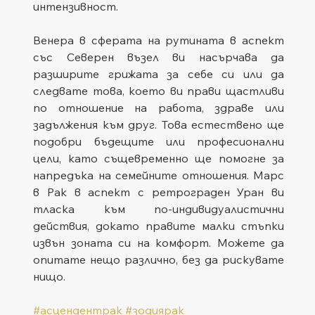
интензивност.
Венера в сферата на рутината в аспект 
със Северен възел ви насърчава да 
разширите грижата за себе си или да 
следвате това, което ви прави щастливи 
по отношение на работа, здраве или 
задължения към друг. Това естествено ще 
подобри бъдещите или професионални 
цели, като същевременно ще помогне за 
напредъка на семейните отношения. Марс 
в Рак в аспект с ретрограден Уран ви 
тласка към по-индивидуалистични 
действия, докато правите малки стъпки 
извън зоната си на комфорт. Можете да 
опитате нещо различно, без да рискувате 
нищо.
#асцендентрак
#зодиярак