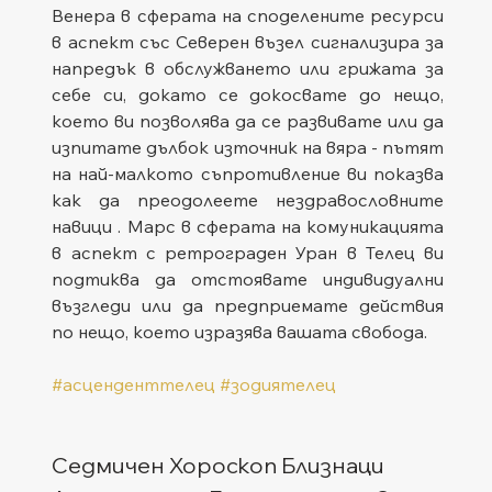
Венера в сферата на споделените ресурси 
в аспект със Северен възел сигнализира за 
напредък в обслужването или грижата за 
себе си, докато се докосвате до нещо, 
което ви позволява да се развивате или да 
изпитате дълбок източник на вяра - пътят 
на най-малкото съпротивление ви показва 
как да преодолеете нездравословните 
навици . Марс в сферата на комуникацията 
в аспект с ретрограден Уран в Телец ви 
подтиква да отстоявате индивидуални 
възгледи или да предприемате действия 
по нещо, което изразява вашата свобода.
#асценденттелец
#зодиятелец
Седмичен Хороскоп Близнаци