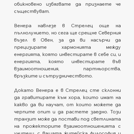
обикновено избягвате да признаете че 
съществуват.
Венера навлезе в Стрелец още на 
пълнолунието, но сега ще срещне Северния 
възел в Овен, за да ви насърчи да 
прецизирате хармонията между 
енергията, която инвестирате в себе си, и 
енергията, която инвестирате във 
взаимоотношения, партньорства, 
връзките и сътрудничеството.
Докато Венера е в Стрелец сте склонни 
да гравитирате към хора, които имат на 
какво да ви научат, от които можете да 
черпите опит и да растете заедно. Този 
транзит може да постави под светлината 
на прожекторите взаимоотношенията с 
учители, с вашата житейска философия и 