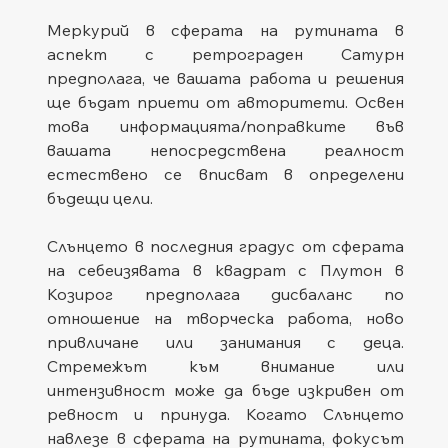
Меркурий в сферата на рутината в 
аспект с ретрограден Сатурн 
предполага, че вашата работа и решения 
ще бъдат приети от авторитети. Освен 
това информацията/поправките във 
вашата непосредствена реалност 
естествено се вписват в определени 
бъдещи цели.
Слънцето в последния градус от сферата 
на себеизявата в квадрат с Плутон в 
Козирог предполага дисбаланс по 
отношение на творческа работа, ново 
привличане или занимания с деца. 
Стремежът към внимание или 
интензивност може да бъде изкривен от 
ревност и принуда. Когато Слънцето 
навлезе в сферата на рутината, фокусът 