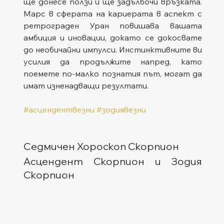
ще донесе ползи и ще задълбочи връзката. 
Марс в сферата на кариерата в аспект с 
ретрограден Уран повишава вашата 
амбиция и иновации, докато се докосвате 
до необичайни импулси. Инстинктивните ви 
усилия да продължите напред, като 
поемете по-малко познатия път, могат да 
имат изненадващи резултати.
#асцендентвезни
#зодиявезни
Седмичен Хороскоп Скорпион
Асцендент Скорпион и Зодия 
Скорпион