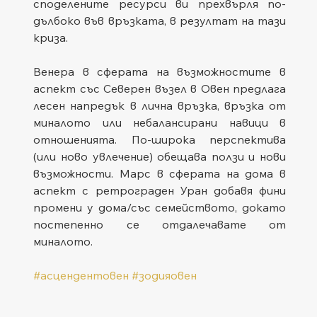
споделените ресурси ви прехвърля по-
дълбоко във връзката, в резултат на тази 
криза.
Венера в сферата на възможностите в 
аспект със Северен възел в Овен предлага 
лесен напредък в лична връзка, връзка от 
миналото или небалансирани навици в 
отношенията. По-широка перспектива 
(или ново увлечение) обещава ползи и нови 
възможности. Марс в сферата на дома в 
аспект с ретрограден Уран добавя фини 
промени у дома/със семейството, докато 
постепенно се отдалечавате от 
миналото.
#асцендентовен
#зодияовен