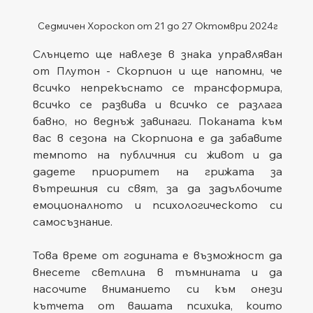
Седмичен Хороскоп от 21 до 27 Октомври 2024г
Слънцето ще навлезе в знака управляван 
от Плутон - Скорпион и ще напомни, че 
всичко непрекъснато се трансформира, 
всичко се развива и всичко се разлага 
бавно, но веднъж завинаги. Поканата към 
вас в сезона на Скорпиона е да забавите 
темпото на публичния си живот и да 
дадете приоритет на грижата за 
вътрешния си свят, за да задълбочите 
емоционалното и психологическото си 
самосъзнание. 
Това време от годината е възможност да 
внесете светлина в тъмнината и да 
насочите вниманието си към онези 
кътчета от вашата психика, които 