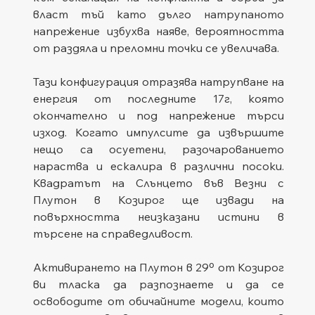
власт тъй като дълго натрупаното 
напрежение избухва наяве, вероятността 
от раздяла и преломни точки се увеличава. 
Тази конфигурация отразява натрупване на 
енергия от последните 17г, която 
окончателно и под напрежение търси 
изход. Когато импулсите да извършите 
нещо са осуетени, разочарованието 
нараства и ескалира в различни посоки. 
Квадратът на Слънцето във Везни с 
Плутон в Козирог ще извади на 
повърхността неизказани истини в 
търсене на справедливост.
Активирането на Плутон в 29º от Козирог 
ви тласка да разпознаете и да се 
освободите от обичайните модели, които 