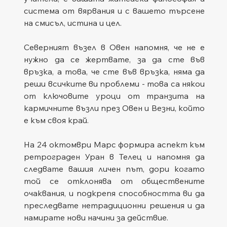
система от вярвания и с вашето търсене 
на смисъл, истина и цел.
Северният възел в Овен напомня, че не е 
нужно да се жертвате, за да сте във 
връзка, а това, че сте във връзка, няма да 
реши всичките ви проблеми - това са някои 
от ключовите уроци от транзита на 
кармичните възли през Овен и Везни, който 
е към своя край.
На 24 октомври Марс формира аспект към 
ретрограден Уран в Телец и напомня да 
следвате вашия личен път, дори когато 
той се отклонява от обществените 
очаквания, и подкрепя способността ви да 
преследвате нетрадиционни решения и да 
намирате нови начини за действие.