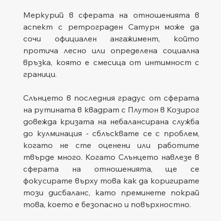
Меркурий в сферата на отношенията в 
аспект с ретрограден Сатурн може да 
сочи официален ангажимент, който 
протича лесно или определена социална 
връзка, която е смесица от интимност с 
граници.
Слънцето в последния градус от сферата 
на рутината в квадрат с Плутон в Козирог 
довежда кризата на небалансирана служба 
до кулминация - сблъсквате се с проблем, 
когато не сте оценени или работите 
твърде много. Когато Слънцето навлезе в 
сферата на отношенията, ще се 
фокусирате върху това как да коригирате 
този дисбаланс, като преминете покрай 
това, което е безопасно и повърхностно.