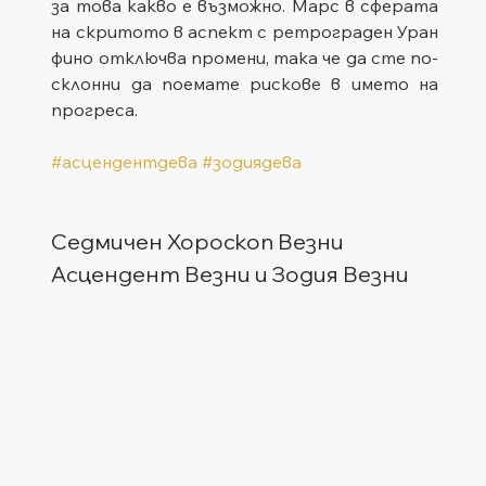
за това какво е възможно. Марс в сферата 
на скритото в аспект с ретрограден Уран 
фино отключва промени, така че да сте по-
склонни да поемате рискове в името на 
прогреса.
#асцендентдева
#зодиядева
Седмичен Хороскоп Везни
Асцендент Везни и Зодия Везни