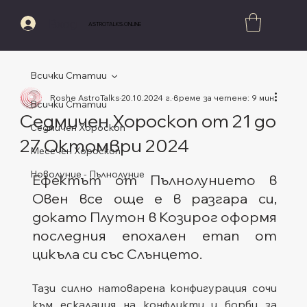
Вход
ASTROTALKS.ONLINE
Всички Статии
Roshe AstroTalks
20.10.2024 г.
време за четене: 9 мин.
Всички Статии
Седмичен Хороскоп от 21 до
Седмичен Хороскоп
27 Октомври 2024
Месечен Хороскоп
Оценено с NaN от 5 звезди.
Новолуние - Пълнолуние
Ефектът от Пълнолунието в 
Овен все още е в разгара си, 
докато Плутон в Козирог оформя 
последния епохален етап от 
цикъла си със Слънцето.
Тази силно натоварена конфигурация сочи 
към ескалация на конфликти и борби за 