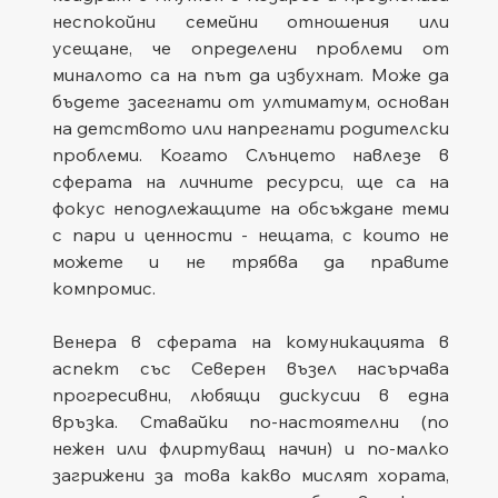
неспокойни семейни отношения или 
усещане, че определени проблеми от 
миналото са на път да избухнат. Може да 
бъдете засегнати от ултиматум, основан 
на детството или напрегнати родителски 
проблеми. Когато Слънцето навлезе в 
сферата на личните ресурси, ще са на 
фокус неподлежащите на обсъждане теми 
с пари и ценности - нещата, с които не 
можете и не трябва да правите 
компромис.
Венера в сферата на комуникацията в 
аспект със Северен възел насърчава 
прогресивни, любящи дискусии в една 
връзка. Ставайки по-настоятелни (по 
нежен или флиртуващ начин) и по-малко 
загрижени за това какво мислят хората, 