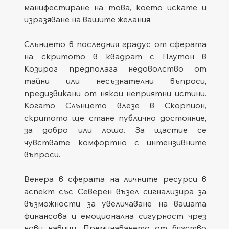
манифестиране на това, което искате и 
изразяване на вашите желания.
Слънцето в последния градус от сферата 
на скритото в квадрат с Плутон в 
Козирог предполага недоволство от 
тайни или несъзнателни въпроси, 
предизвикани от някои неприятни истини. 
Когато Слънцето влезе в Скорпион, 
скритото ще стане публично достояние, 
за добро или лошо. За щастие се 
чувствате комфортно с интензивните 
въпроси.
Венера в сферата на личните ресурси в 
аспект със Северен възел сигнализира за 
възможности за увеличаване на вашата 
финансова и емоционална сигурност чрез 
нови навици. Преминаването от бягство 