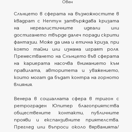
Овен
Слънцето в сферата на възможностите в 
квадрат с Нептун затвърждава кризата 
на нереалистичните идеали или 
достигането твърде далеч поради скрити 
фантазии. Може да има и етична криза, при 
която тайни или измама играят роля. 
Преместването на Слънцето във сферата 
на кариерата насочва вниманието към 
правилата, авторитета и уважението, 
които могат да бъдат контра на горното 
влияния.
Венера в социалната сфера в тригон с 
ретрограден Юпитер благоприятства 
обществените контакти, публичните 
прояви и експанзивните приятелства. 
Преглед или въпроси около вярванията/