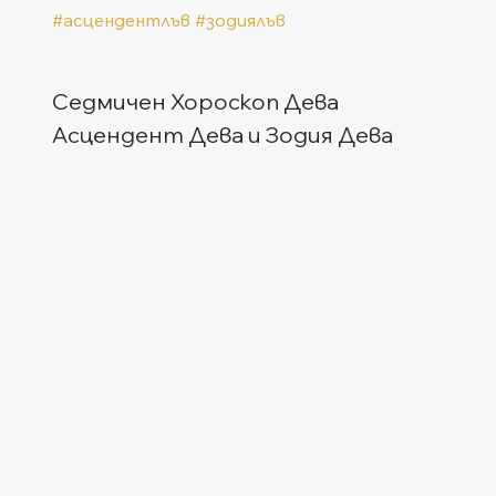
#асцендентлъв
#зодиялъв
Седмичен Хороскоп Дева
Асцендент Дева и Зодия Дева