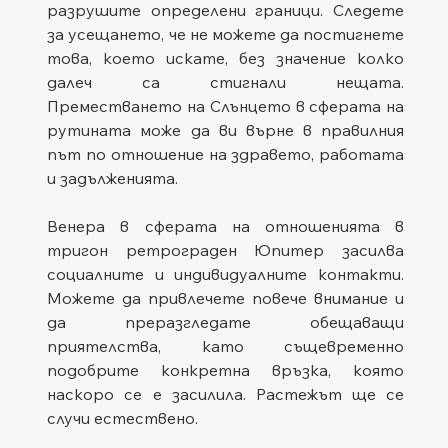
разрушите определени граници. Следете 
за усещането, че не можете да постигнете 
това, което искате, без значение колко 
далеч са стигнали нещата. 
Преместването на Слънцето в сферата на 
рутината може да ви върне в правилния 
път по отношение на здравето, работата 
и задълженията.
Венера в сферата на отношенията в 
тригон ретрограден Юпитер засилва 
социалните и индивидуалните контакти. 
Можете да привлечете повече внимание и 
да преразгледате обещаващи 
приятелства, като същевременно 
подобрите конкретна връзка, която 
наскоро се е засилила. Растежът ще се 
случи естествено.