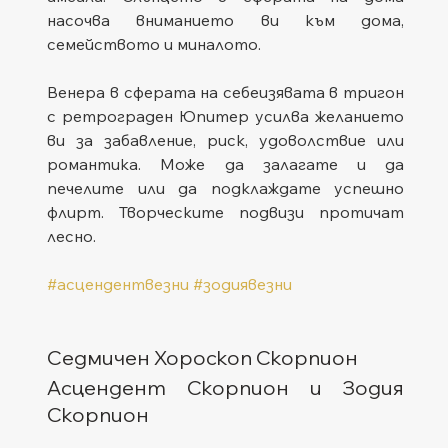
насочва вниманието ви към дома, 
семейството и миналото.
Венера в сферата на себеизявата в тригон 
с ретрограден Юпитер усилва желанието 
ви за забавление, риск, удоволствие или 
романтика. Може да залагате и да 
печелите или да подклаждате успешно 
флирт. Творческите подвизи протичат 
лесно.
#асцендентвезни
#зодиявезни
Седмичен Хороскоп Скорпион
Асцендент Скорпион и Зодия 
Скорпион