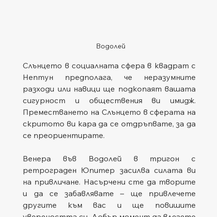
Водолей
Слънцето в социалната сфера в квадрат с 
Нептун предполага, че неразумните 
разходи или навици ще подкопаят вашата 
сигурност и обществения ви имидж. 
Преместването на Слънцето в сферата на 
скритото ви кара да се отдръпвате, за да 
се преориентирате.
Венера във Водолей в тригон с 
ретрограден Юпитер засилва силата ви 
на привличане. Насърчени сте да творите 
и да се забавлявате – ще привлечете 
другите към вас и ще повишите 
увереността си. Добър момент да влезете 