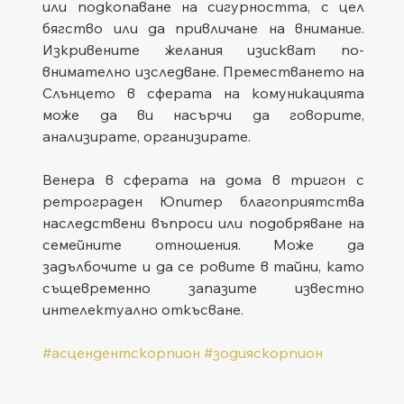
или подкопаване на сигурността, с цел 
бягство или да привличане на внимание. 
Изкривените желания изискват по-
внимателно изследване. Преместването на 
Слънцето в сферата на комуникацията 
може да ви насърчи да говорите, 
анализирате, организирате.
Венера в сферата на дома в тригон с 
ретрограден Юпитер благоприятства 
наследствени въпроси или подобряване на 
семейните отношения. Може да 
задълбочите и да се ровите в тайни, като 
същевременно запазите известно 
интелектуално откъсване.
#асцендентскорпион
#зодияскорпион