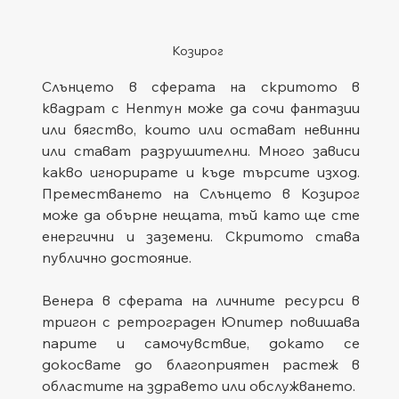
Козирог
Слънцето в сферата на скритото в 
квадрат с Нептун може да сочи фантазии 
или бягство, които или остават невинни 
или стават разрушителни. Много зависи 
какво игнорирате и къде търсите изход. 
Преместването на Слънцето в Козирог 
може да обърне нещата, тъй като ще сте 
енергични и заземени. Скритото става 
публично достояние.
Венера в сферата на личните ресурси в 
тригон с ретрограден Юпитер повишава 
парите и самочувствие, докато се 
докосвате до благоприятен растеж в 
областите на здравето или обслужването.