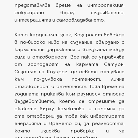
представлява време на интроспекция, 
фокусирано върху съзряването, 
интеграцията и самоовладяването.
Като кардинален знак, Козирогът въвежда 
в по-високо ниво на съзнание, свързано с 
кармичните задължения и връзката между 
сила и отговорност. Все пак се управлява 
от господарят на кармата Сатурн. 
Сезонът на Козирог ще освети пътуване 
към по-дълбока почтеност, лична 
отговорност и отчетност. Това време на 
годината приканва към размисъл относно 
въздействието, което се стремите да 
окажете върху колектива, и напомня да 
сте отговорни за това как инвестирате 
енергията и времето си, за реалността, 
която изисква проверка, и за 
наследството, което създавате.