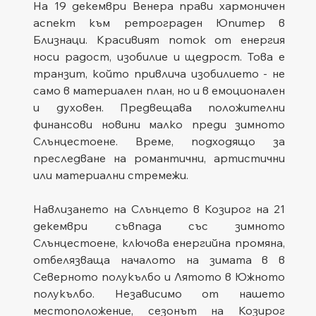
На 19 декември Венера прави хармоничен 
аспект към ретрограден Юпитер в 
Близнаци. Красивият поток от енергия 
носи радост, изобилие и щедрост. Това е 
транзит, който привлича изобилието - не 
само в материален план, но и в емоционален 
и духовен. Предвещава положителни 
финансови новини малко преди зимното 
Слънцестоене. Време, подходящо за 
преследване на романтични, артистични 
или материални стремежи.
Навлизането на Слънцето в Козирог на 21 
декември съвпада със зимното 
Слънцестоене, ключова енергийна промяна, 
отбелязваща началото на зимата в в 
Северното полукълбо и Лятото в Южното 
полукълбо. Независимо от нашето 
местоположение, сезонът на Козирог 