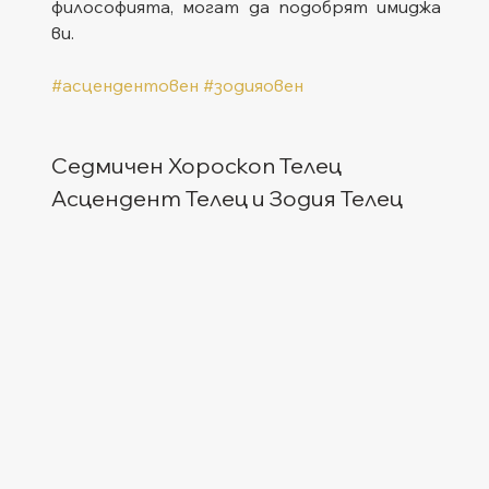
философията, могат да подобрят имиджа 
ви.
#асцендентовен
#зодияовен
Седмичен Хороскоп Телец
Асцендент Телец и Зодия Телец