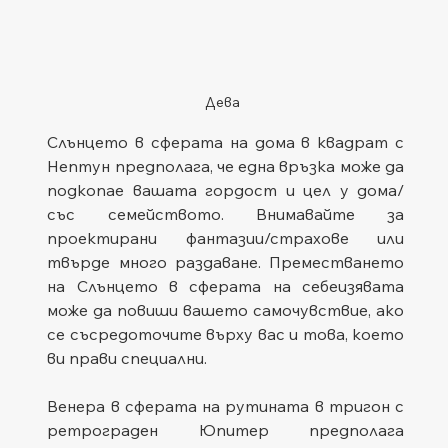
Дева
Слънцето в сферата на дома в квадрат с 
Нептун предполага, че една връзка може да 
подкопае вашата гордост и цел у дома/
със семейството. Внимавайте за 
проектирани фантазии/страхове или 
твърде много раздаване. Преместването 
на Слънцето в сферата на себеизявата 
може да повиши вашето самочувствие, ако 
се съсредоточите върху вас и това, което 
ви прави специални.
Венера в сферата на рутината в тригон с 
ретрограден Юпитер предполага 