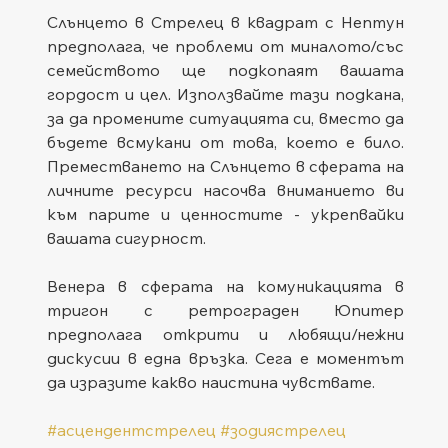
Слънцето в Стрелец в квадрат с Нептун 
предполага, че проблеми от миналото/със 
семейството ще подкопаят вашата 
гордост и цел. Използвайте тази подкана, 
за да промените ситуацията си, вместо да 
бъдете всмукани от това, което е било. 
Преместването на Слънцето в сферата на 
личните ресурси насочва вниманието ви 
към парите и ценностите - укрепвайки 
вашата сигурност.
Венера в сферата на комуникацията в 
тригон с ретрограден Юпитер 
предполага открити и любящи/нежни 
дискусии в една връзка. Сега е моментът 
да изразите какво наистина чувствате.
#асцендентстрелец
#зодиястрелец