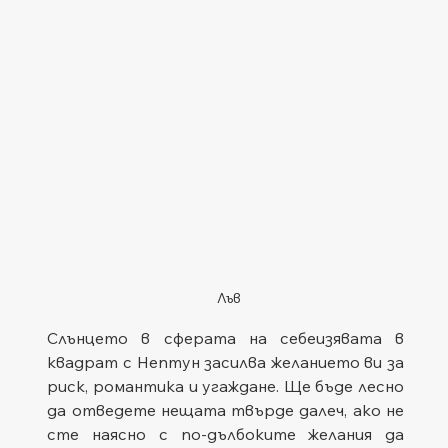
Лъв
Слънцето в сферата на себеизявата в 
квадрат с Нептун засилва желанието ви за 
риск, романтика и угаждане. Ще бъде лесно 
да отведете нещата твърде далеч, ако не 
сте наясно с по-дълбоките желания да 