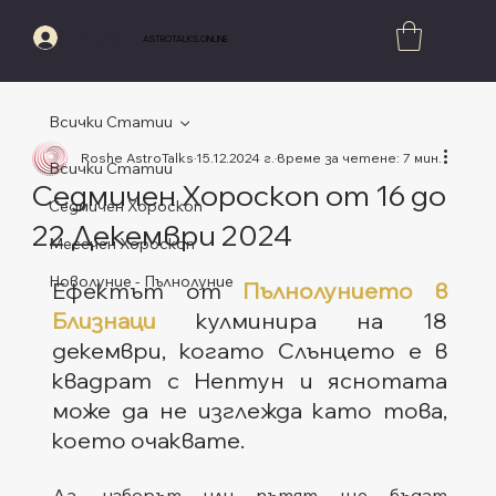
Вход
ASTROTALKS.ONLINE
Всички Статии
Roshe AstroTalks
15.12.2024 г.
време за четене: 7 мин.
Всички Статии
Седмичен Хороскоп от 16 до
Седмичен Хороскоп
22 Декември 2024
Месечен Хороскоп
Оценено с NaN от 5 звезди.
Новолуние - Пълнолуние
Ефектът от 
Пълнолунието в 
Близнаци
 кулминира на 18 
декември, когато Слънцето е в 
квадрат с Нептун и яснотата 
може да не изглежда като това, 
което очаквате.
Да, изборът или пътят ще бъдат 