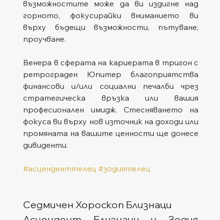
възможностите може да ви издигне над 
горното, фокусирайки вниманието ви 
върху бъдещи възможности, пътуване, 
проучване.
Венера в сферата на кариерата в тригон с 
ретрограден Юпитер благоприятства 
финансови и/или социални печалби чрез 
стратегическа връзка или вашия 
професионален имидж. Стесняването на 
фокуса ви върху нов източник на доходи или 
промяната на вашите ценности ще донесе 
дивиденти.
#асценденттелец
#зодиятелец
Седмичен Хороскоп Близнаци
Асцендент Близнаци и Зодия 