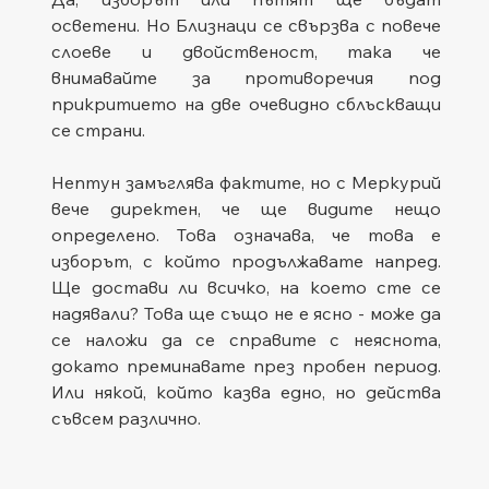
осветени. Но Близнаци се свързва с повече 
слоеве и двойственост, така че 
внимавайте за противоречия под 
прикритието на две очевидно сблъскващи 
се страни.
Нептун замъглява фактите, но с Меркурий 
вече директен, че ще видите нещо 
определено. Това означава, че това е 
изборът, с който продължавате напред. 
Ще достави ли всичко, на което сте се 
надявали? Това ще също не е ясно - може да 
се наложи да се справите с неяснота, 
докато преминавате през пробен период. 
Или някой, който казва едно, но действа 
съвсем различно.