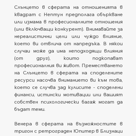
Слънцето в сферата на отношенията в 
квадрат с Нептун предполага объркване 
или измама в професионалните отношения 
(или включващи конкурент). Внимавайте за 
нереалистични цели или чуждо влияние, 
което ви отвлича от напредъка. В някои 
случаи може да има неподходящи влияния 
(от друг), които подкопават 
професионалния ви живот. Преместването 
на Слънцето в сферата на споделените 
ресурси насочва вниманието ви към това, 
което се случва зад кулисите - споделени 
финанси, истински мотивации или вашият 
собствен психологически багаж могат да 
бъдат теми.
Венера в сферата на възможностите в 
тригон с ретрограден Юпитер в Близнаци 