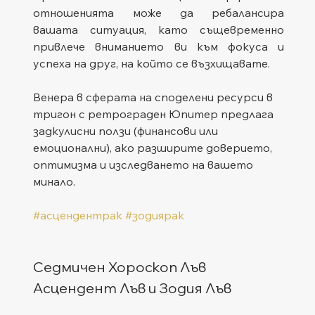
отношенията може да ребалансира 
вашата ситуация, като същевременно 
привлече вниманието ви към фокуса и 
успеха на друг, на който се възхищавате.
Венера в сферата на споделени ресурси в 
тригон с ретрограден Юпитер предлага 
задкулисни ползи (финансови или 
емоционални), ако разширите доверието, 
оптимизма и изследването на вашето 
минало.
#асцендентрак
#зодиярак
Седмичен Хороскоп Лъв
Асцендент Лъв и Зодия Лъв