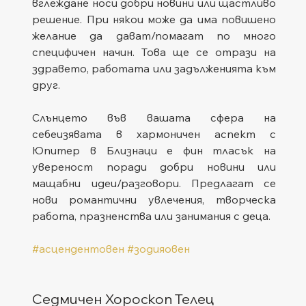
вглеждане носи добри новини или щастливо 
решение. При някои може да има повишено 
желание да дават/помагат по много 
специфичен начин. Това ще се отрази на 
здравето, работата или задълженията към 
друг.
Слънцето във вашата сфера на 
себеизявата в хармоничен аспект с 
Юпитер в Близнаци е фин тласък на 
увереност поради добри новини или 
мащабни идеи/разговори. Предлагат се 
нови романтични увлечения, творческа 
работа, празненства или занимания с деца.
#асцендентовен
#зодияовен
Седмичен Хороскоп Телец