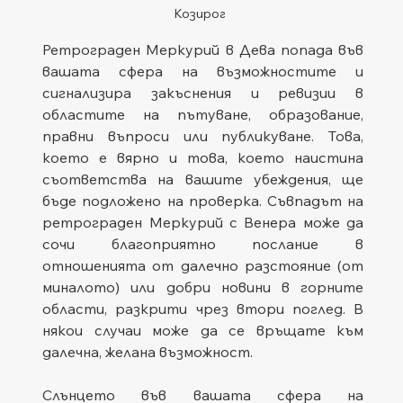
Козирог
Ретрограден Меркурий в Дева попада във 
вашата сфера на възможностите и 
сигнализира закъснения и ревизии в 
областите на пътуване, образование, 
правни въпроси или публикуване. Това, 
което е вярно и това, което наистина 
съответства на вашите убеждения, ще 
бъде подложено на проверка. Съвпадът на 
ретрограден Меркурий с Венера може да 
сочи благоприятно послание в 
отношенията от далечно разстояние (от 
миналото) или добри новини в горните 
области, разкрити чрез втори поглед. В 
някои случаи може да се връщате към 
далечна, желана възможност.
Слънцето във вашата сфера на 