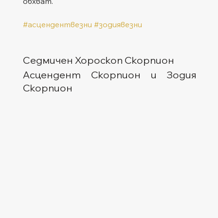
обхват.
#асцендентвезни
#зодиявезни
Седмичен Хороскоп Скорпион
Асцендент Скорпион и Зодия 
Скорпион