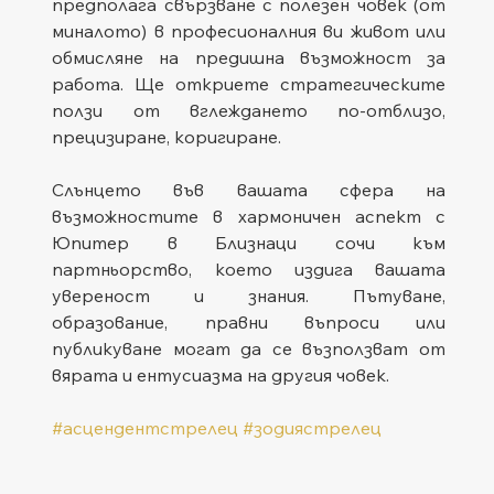
предполага свързване с полезен човек (от 
миналото) в професионалния ви живот или 
обмисляне на предишна възможност за 
работа. Ще откриете стратегическите 
ползи от вглеждането по-отблизо, 
прецизиране, коригиране.
Слънцето във вашата сфера на 
възможностите в хармоничен аспект с 
Юпитер в Близнаци сочи към 
партньорство, което издига вашата 
увереност и знания. Пътуване, 
образование, правни въпроси или 
публикуване могат да се възползват от 
вярата и ентусиазма на другия човек.
#асцендентстрелец
#зодиястрелец