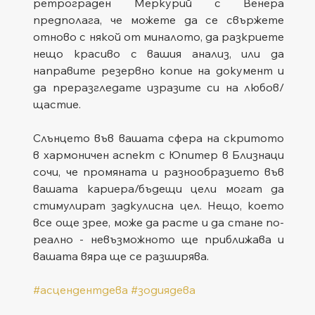
ретрограден Меркурий с Венера 
предполага, че можете да се свържете 
отново с някой от миналото, да разкриете 
нещо красиво с вашия анализ, или да 
направите резервно копие на документ и 
да преразгледате изразите си на любов/
щастие.
Слънцето във вашата сфера на скритото 
в хармоничен аспект с Юпитер в Близнаци 
сочи, че промяната и разнообразието във 
вашата кариера/бъдещи цели могат да 
стимулират задкулисна цел. Нещо, което 
все още зрее, може да расте и да стане по-
реално - невъзможното ще приближава и 
вашата вяра ще се разширява.
#асцендентдева
#зодиядева