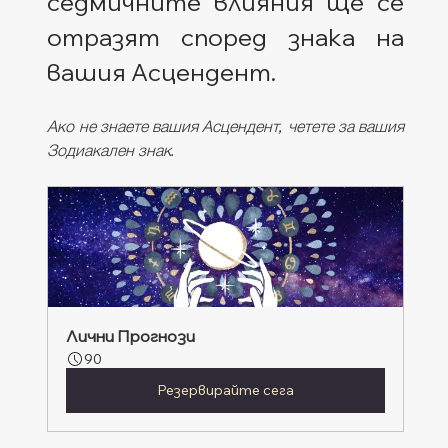
седмичните влияния ще се 
отразят според знака на 
вашия Асцендент. 
Ако не знаете вашия Асцендент, четете за вашия 
Зодиакален знак.
Лични Прогнози
90
Резервирайте сега