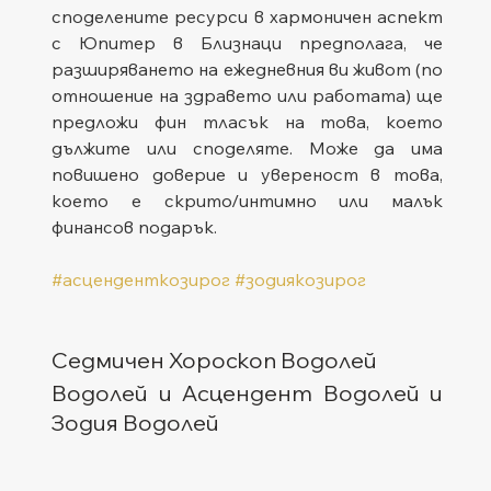
споделените ресурси в хармоничен аспект 
с Юпитер в Близнаци предполага, че 
разширяването на ежедневния ви живот (по 
отношение на здравето или работата) ще 
предложи фин тласък на това, което 
дължите или споделяте. Може да има 
повишено доверие и увереност в това, 
което е скрито/интимно или малък 
финансов подарък.
#асценденткозирог
#зодиякозирог
Седмичен Хороскоп Водолей
Водолей и Асцендент Водолей и 
Зодия Водолей