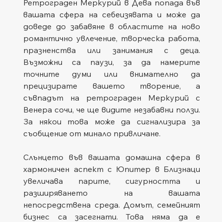
Ретрограден Меркурий в Дева попада във 
вашата сфера на себеизявата и може да 
доведе до забавяне в областите на ново 
романтично увлечение, творческа работа, 
празненства или занимания с деца. 
Възможни са паузи, за да намерите 
точните думи или внимателно да 
прецизирате вашето творение, а 
съвпадът на ретрограден Меркурий с 
Венера сочи, че ще видите незабавни ползи. 
За някои това може да сигнализира за 
съобщение от минало привличане.
Слънцето във вашата домашна сфера в 
хармоничен аспект с Юпитер в Близнаци 
увеличава парите, сигурността и 
разширяването на вашата 
непосредствена среда. Домът, семейният 
бизнес са засегнати. Това няма да е 