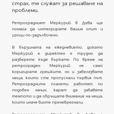
страх, те служат за решаване на 
проблеми.
Ретроградният Меркурий в Дева ще 
помага да интегрирате вашия опит и 
уроци по-задълбочено.
В бързината на ежедневието, докато 
Меркурий е директен е трудно да 
разберете къде бъркате. По време на 
ретрограден Меркурий не само 
коригирате грешките, но и забелязвате 
неща, които сте пропуснали първия път. 
Ретроградните планети работят по 
подобен начин, карат да забавяте 
темпото и да обръщате внимание на неща, 
които иначе бихте пренебрегнали.