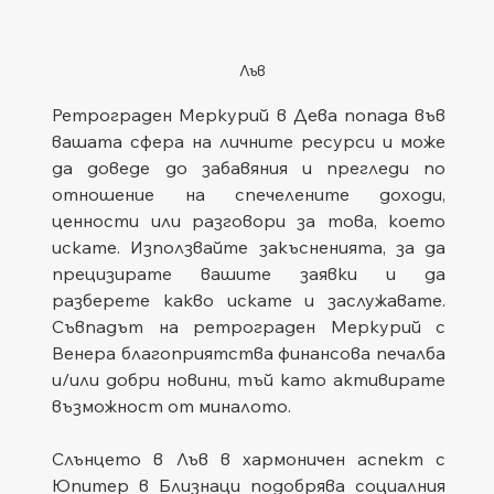
Лъв
Ретрограден Меркурий в Дева попада във 
вашата сфера на личните ресурси и може 
да доведе до забавяния и прегледи по 
отношение на спечелените доходи, 
ценности или разговори за това, което 
искате. Използвайте закъсненията, за да 
прецизирате вашите заявки и да 
разберете какво искате и заслужавате. 
Съвпадът на ретрограден Меркурий с 
Венера благоприятства финансова печалба 
и/или добри новини, тъй като активирате 
възможност от миналото.
Слънцето в Лъв в хармоничен аспект с 
Юпитер в Близнаци подобрява социалния 