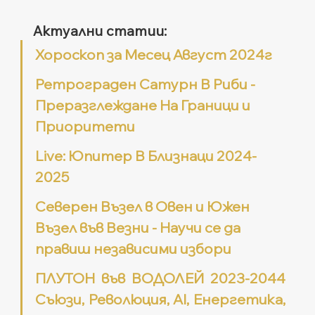
Актуални статии:
Хороскоп за Месец Август 2024г
Ретрограден Сатурн В Риби - 
Преразглеждане На Граници и 
Приоритети
Live: Юпитер В Близнаци 2024-
2025
Северен Възел в Овен и Южен 
Възел във Везни - Научи се да 
правиш независими избори
ПЛУТОН във ВОДОЛЕЙ 2023-2044 
Съюзи, Революция, AI, Енергетика, 