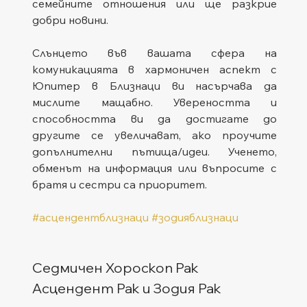
семейните отношения или ще разкрие 
добри новини.
Слънцето във вашата сфера на 
комуникацията в хармоничен аспект с 
Юпитер в Близнаци ви насърчава да 
мислите мащабно. Увереността и 
способността ви да достигате до 
другите се увеличават, ако проучите 
допълнителни пътища/идеи. Ученето, 
обменът на информация или въпросите с 
братя и сестри са приоритет.
#асцендентблизнаци
#зодияблизнаци
Седмичен Хороскоп Рак
Асцендент Рак и Зодия Рак  