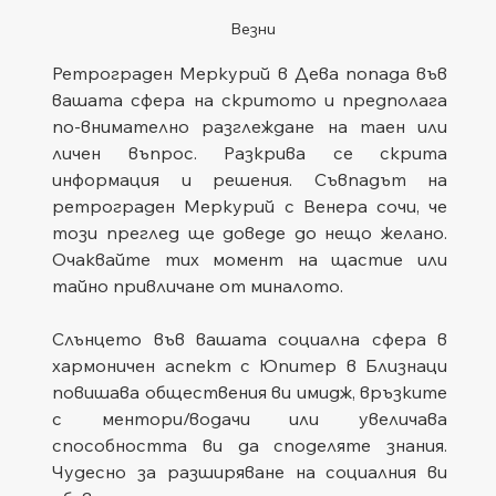
Везни
Ретрограден Меркурий в Дева попада във 
вашата сфера на скритото и предполага 
по-внимателно разглеждане на таен или 
личен въпрос. Разкрива се скрита 
информация и решения. Съвпадът на 
ретрограден Меркурий с Венера сочи, че 
този преглед ще доведе до нещо желано. 
Очаквайте тих момент на щастие или 
тайно привличане от миналото.
Слънцето във вашата социална сфера в 
хармоничен аспект с Юпитер в Близнаци 
повишава обществения ви имидж, връзките 
с ментори/водачи или увеличава 
способността ви да споделяте знания. 
Чудесно за разширяване на социалния ви 