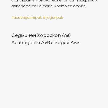
доверете се на това, което се случва.
#асцендентрак
#зодиярак
Седмичен Хороскоп Лъв
Асцендент Лъв и Зодия Лъв