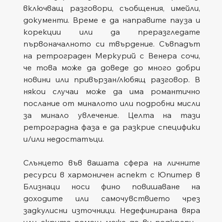
включващ разговори, съобщения, имейли, 
документи. Време е да направите пауза и 
корекции или да преразгледате 
първоначалното си твърдение. Съвпадът 
на ретрограден Меркурий с Венера сочи, 
че това може да доведе до много добри 
новини или привързан/любящ разговор. В 
някои случаи може да има романтично 
послание от миналото или подробни мисли 
за минало увлечение. Целта на тази 
ретроградна фаза е да разкрие специфики 
и/или недостатъци.
Слънцето във вашата сфера на личните 
ресурси в хармоничен аспект с Юпитер в 
Близнаци носи фино повишаване на 
доходите или самочувствието чрез 
задкулисни източници. Недефинирана вяра 
или скрита помощ може да ви подкрепи - 