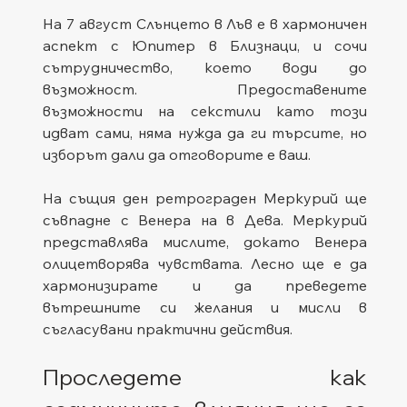
На 7 август Слънцето в Лъв е в хармоничен 
аспект с Юпитер в Близнаци, и сочи 
сътрудничество, което води до 
възможност. Предоставените 
възможности на секстили като този 
идват сами, няма нужда да ги търсите, но 
изборът дали да отговорите е ваш.
На същия ден ретрограден Меркурий ще 
съвпадне с Венера на в Дева. Меркурий 
представлява мислите, докато Венера 
олицетворява чувствата. Лесно ще е да 
хармонизирате и да преведете 
вътрешните си желания и мисли в 
съгласувани практични действия.
Проследете как 