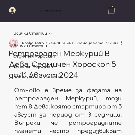
Вход
ASTROTALKS.ONLINE
Всички Статии
Roshe AstroTalks
4.08.2024 г.
време за четене: 7 мин.
Всички Статии
Ретрограден Меркурий В
Седмичен Хороскоп
Дева, Седмичен Хороскоп 5
Месечен Хороскоп
до 11 Август 2024
Новолуние - Пълнолуние
Оценено с NaN от 5 звезди.
Отново е време за фазата на 
ретрограден Меркурий, този 
път в Дева, която стартира от 5 
август за период от 3 седмици. 
Въпреки че ретроградните 
планети често предизвикват 