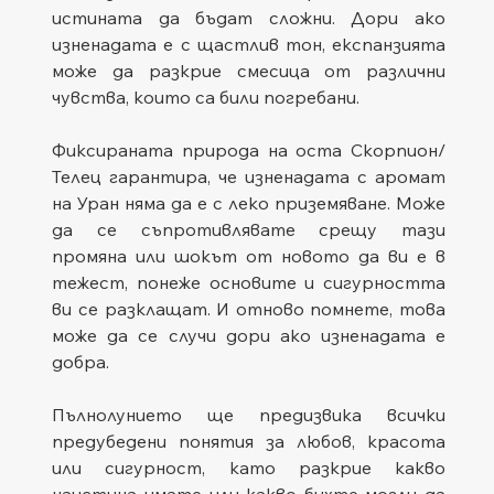
истината да бъдат сложни. Дори ако 
изненадата е с щастлив тон, експанзията 
може да разкрие смесица от различни 
чувства, които са били погребани.
Фиксираната природа на оста Скорпион/
Телец гарантира, че изненадата с аромат 
на Уран няма да е с леко приземяване. Може 
да се съпротивлявате срещу тази 
промяна или шокът от новото да ви е в 
тежест, понеже основите и сигурността 
ви се разклащат. И отново помнете, това 
може да се случи дори ако изненадата е 
добра.
Пълнолунието ще предизвика всички 
предубедени понятия за любов, красота 
или сигурност, като разкрие какво 
наистина имате или какво бихте могли да 