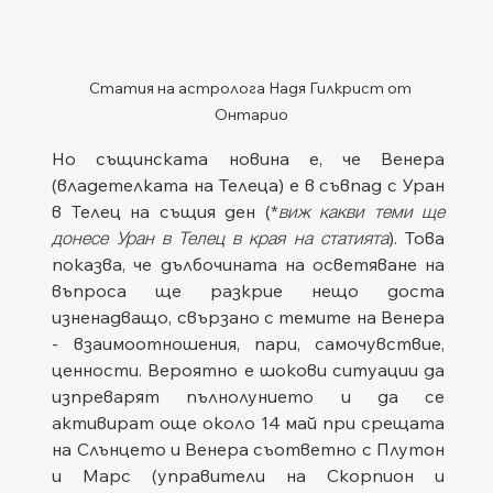
Статия на астролога Надя Гилкрист от 
Онтарио
Но същинската новина е, че Венера 
(владетелката на Телеца) е в съвпад с Уран 
в Телец на същия ден (*
виж какви теми ще 
донесе Уран в Телец в края на статията
). Това 
показва, че дълбочината на осветяване на 
въпроса ще разкрие нещо доста 
изненадващо, свързано с темите на Венера 
- взаимоотношения, пари, самочувствие, 
ценности. Вероятно е шокови ситуации да 
изпреварят пълнолунието и да се 
активират още около 14 май при срещата 
на Слънцето и Венера съответно с Плутон 
и Марс (управители на Скорпион и 