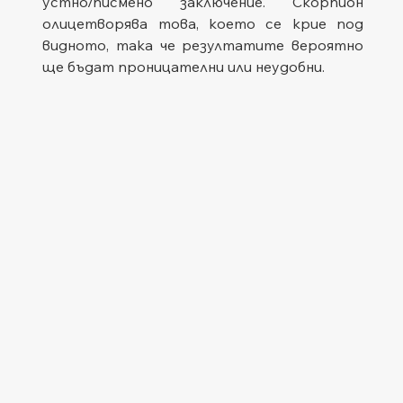
устно/писмено заключение. Скорпион 
олицетворява това, което се крие под 
видното, така че резултатите вероятно 
ще бъдат проницателни или неудобни.