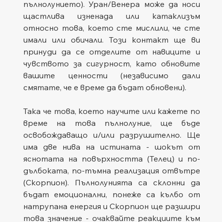
пълнолунието). Уран/Венера може да носи 
щастлива изненада или катаклизъм 
относно това, което сте мислили, че сте 
имали или обичали. Този контакт ще ви 
принуди да се отделите от навиците и 
чувството за сигурност, като обновите 
вашите ценности (независимо дали 
смятате, че е време да бъдат обновени). 
Така че това, което научите или кажете по 
време на това пълнолуние, ще бъде 
освобождаващо и/или разрушително. Ще 
има две нива на истината - шокът от 
яснотата на повърхността (Телец) и по-
дълбоката, по-тъмна реализация отвътре 
(Скорпион). Пълнолунията са склонни да 
бъдат емоционални, понеже са кълбо от 
натрупана енергия и Скорпион ще разшири 
това значение - очаквайте реакциите към 