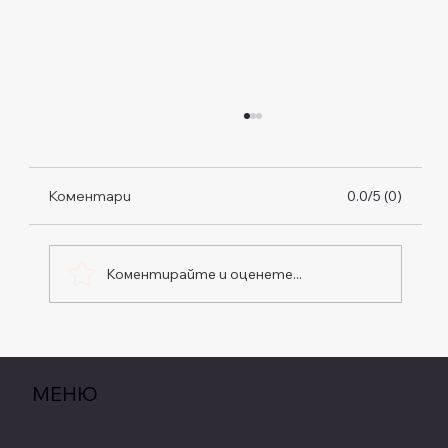
Коментари
0.0/5 (0)
Коментирайте и оценете...
Новолуние в Рак, Седмичен Хороскоп
от 13 до 19 Юли 2026
МЕНЮ