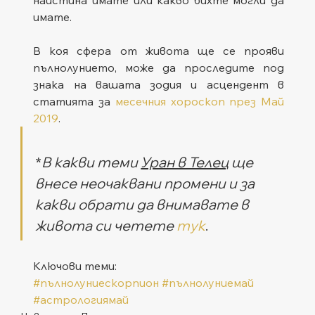
имате.
В коя сфера от живота ще се прояви 
пълнолунието, може да проследите под 
знака на вашата зодия и асцендент в 
статията за 
месечния хороскоп през Май 
2019
. 
*
В какви теми 
Уран в Телец
 ще 
внесе неочаквани промени и за 
какви обрати да внимавате в 
живота си четете 
тук
.
Ключови теми:
#пълнолуниескорпион
#пълнолуниемай
#астрологиямай