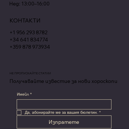
Нед: 13:00–16:00
КОНТАКТИ
+1 956 293 8782
+34 641 834774
+359 878 973934
НЕ ПРОПУСКАЙТЕ СТАТИИ
Получавайте известие за нови хороскопи
Имейл
*
Да, абонирайте ме за вашия бюлетин.
*
Изпратете