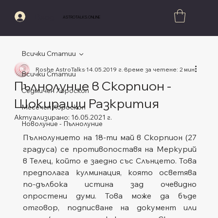
Вход
ASTROTALKS.ONLINE
Всички Статии
Roshe AstroTalks
14.05.2019 г.
време за четене: 2 мин.
Всички Статии
Пълнолуние в Скорпион -
Седмичен Хороскоп
Шокиращи Разкрития
Месечен Хороскоп
Актуализирано:
16.05.2021 г.
Новолуние - Пълнолуние
Оценено с NaN от 5 звезди.
Пълнолунието на 18-ти май в Скорпион (27 
градуса) се противопоставя на Меркурий 
в Телец, който е заедно със Слънцето. Това 
предполага кулминация, която осветява 
по-дълбока истина зад очевидно 
опростени думи. Това може да бъде 
отговор, подписване на документ или 