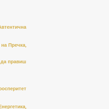
втентична 
а Пречка, 
 да правиш 
осперитет 
ергетика, 