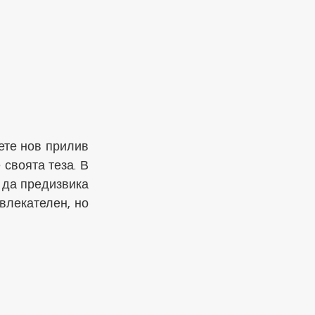
те нов прилив 
своята теза. В 
да предизвика 
лекателен, но 