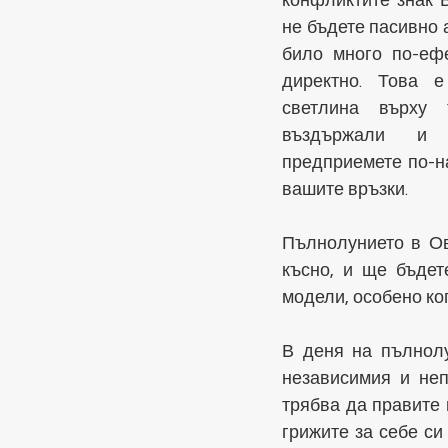
конфликтите знак В
не бъдете пасивно а
било много по-ефе
директно. Това е
светлина върху 
въздържали и
предприемете по-на
вашите връзки.
Пълнолунието в Ов
късно, и ще бъдет
модели, особено ког
В деня на пълнолу
независимия и неп
трябва да правите 
грижите за себе си 