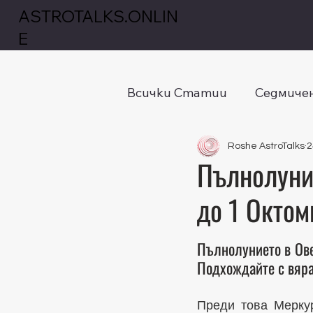
ASTROTALKS.ONLIN
E
Всички Статии
Седмичен
Roshe AstroTalks
2
Пълнолуние
до 1 Окто
Оценено с NaN от
Пълнолунието в Овен
Подхождайте с вяра 
Преди това Меркур