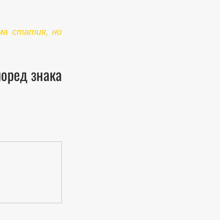
а статия, но 
оред знака 