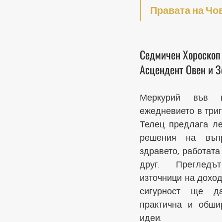
Правата на Чо
Седмичен Хороскоп
Асцендент Овен и З
Меркурий във 
ежедневието в триг
Телец предлага ле
решения на въпр
здравето, работата
друг. Прегледъ
източници на доход
сигурност ще да
практична и обшир
идеи.