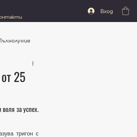
Вход
онтакти
 Пълнолуние
 от 25
воля за успех. 
зува тригон с 