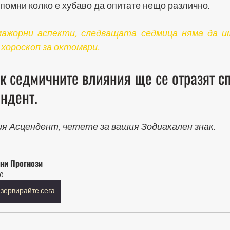
помни колко е хубаво да опитате нещо различно.
мажорни аспекти, следващата седмица няма да им
 хороскоп за октомври.
к седмичните влияния ще се отразят сп
ндент. 
ия Асцендент, четете за вашия Зодиакален знак.
ни Прогнози
0
зервирайте сега