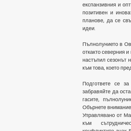
експанзивния и оп
позитивен и инова
планове, да се св
идеи.
Пълнолунието в Ове
откакто северния и 
настъпил сезонът н
към това, което пре
Подгответе се за
забравяйте да оста
гасите, пълнолун
Обърнете внимание 
Управлявано от Мар
към сътрудниче