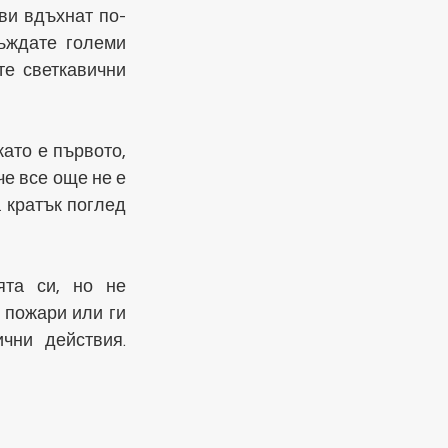
ви вдъхнат по-
ъждате големи 
е светкавични 
то е първото, 
е все още не е 
 кратък поглед 
та си, но не 
пожари или ги 
ни действия. 