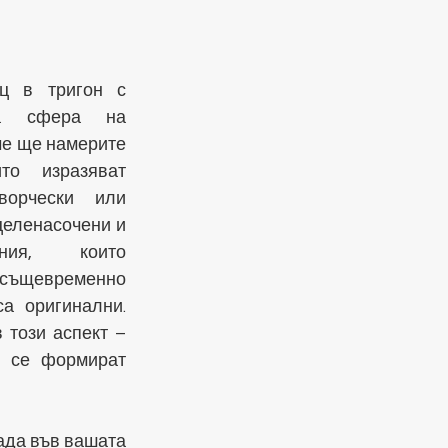
 в тригон с 
а сфера на 
че ще намерите 
то изразяват 
ворчески или 
целенасочени и 
ния, които 
о същевременно 
а оригинални. 
този аспект – 
 се формират 
да във вашата 