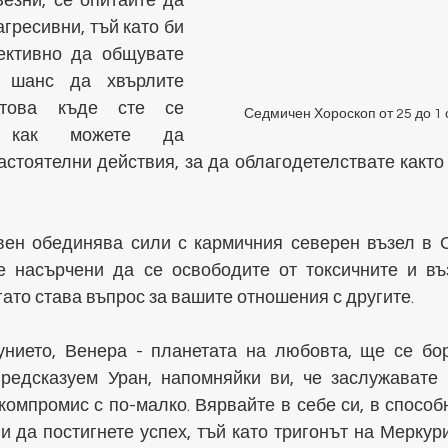
езни, се опитайте да 
гресивни, тъй като би 
ктивно да общувате 
 шанс да хвърлите 
това къде сте се 
Седмичен Хороскоп от 25 до 1
 как можете да 
стоятелни действия, за да облагодетелствате както с
ен обединява сили с кармичния северен възел в 
е насърчени да се освободите от токсичните и въ
ато става въпрос за вашите отношения с другите. 
нието, Венера - планетата на любовта, ще се бор
редсказуем Уран, напомняйки ви, че заслужавате 
компромис с по-малко. Вярвайте в себе си, в способн
и да постигнете успех, тъй като тригонът на Меркури