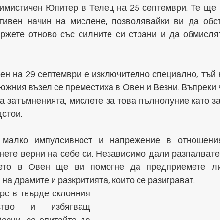
тимистичен Юпитер в Телец на 25 септември. Те ще 
тивен начин на мислене, позволявайки ви да обс
ържете отново със силните си страни и да обмислят
н на 29 септември е изключително специално, тъй ка
южния възел се преместиха в Овен и Везни. Въпреки ч
а затъмненията, мислете за това пълнолуние като за
дстои.
 малко импулсивност и напрежение в отношения
нете верни на себе си. Независимо дали разпалвате 
ието в Овен ще ви помогне да предприемете лич
на драмите и разкритията, които се разиграват.
с в твърде склонния 
ство и избягващ 