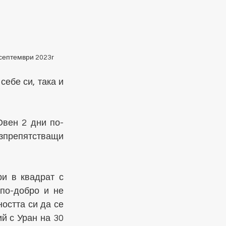
 септември 2023г
ебе си, така и 
Овен 2 дни по-
зпрепятстващи 
и в квадрат с 
по-добро и не 
остта си да се 
й с Уран на 30 