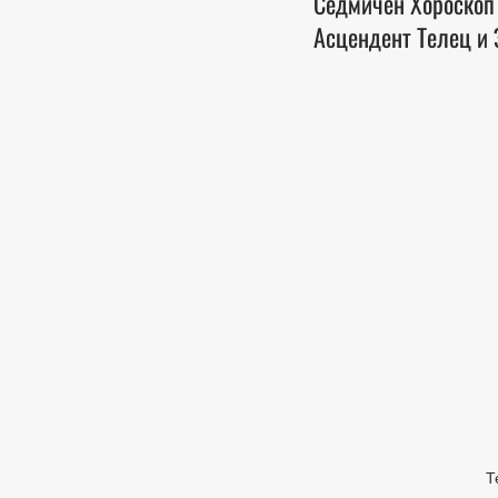
Седмичен Хороскоп
Асцендент Телец и 
Т