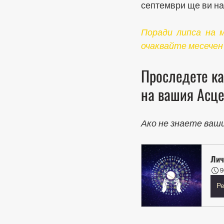
септември ще ви на
Поради липса на 
очаквайте месечен
Проследете ка
на вашия Асце
Ако не знаете ваш
Лич
9
Ре