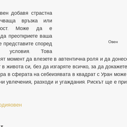
ен добавя страстна 
ючваща връзка или 
ност. Може да е 
да преоткриете ваша 
Овен
е представите според 
и условия. Това 
т момент да влезете в автентична роля и да донесе
 в живота си, без да изгаряте всичко, за да докажете 
а в сферата на себеизявата в квадрат с Уран може 
и увлечения, разходи и угаждания. Рискът ще е прив
одияовен