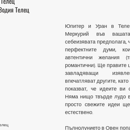
 Телец
Зодия Телец
Юпитер и Уран в Телец
Меркурий във вашат
себеизявата предполага, 
перфектните думи, кои
автентични желания (т
романтични). Ще правите 
завладяващи изявле
впечатляват другите, кат
показват, че идеите ви с
Няма нищо твърде лудо в 
просто свежите идеи ще
естествено.
елец
Пълнолунието в Овен попа