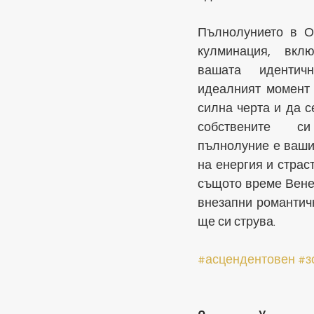
Пълнолунието в Ов
кулминация, вкл
вашата идентич
идеалният момент 
силна черта и да с
собствените с
пълнолуние е вашия
на енергия и страст
същото време Венер
внезапни романтичн
ще си струва. 
#асцендентовен
#з