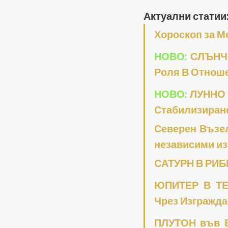
Актуални статии:
Хороскоп за М
НОВО:
 СЛЪНЧ
Роля В Отноше
НОВО:
 ЛУННО 
Стабилизиране
Северен Възел
независими и
САТУРН В РИБИ
ЮПИТЕР В ТЕЛ
Чрез Изгражда
ПЛУТОН във ВО