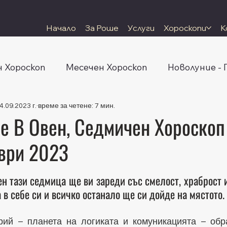
Начало
За Роше
Услуги
Хороскопи
К
 Хороскоп
Месечен Хороскоп
Новолуние -
4.09.2023 г.
време за четене: 7 мин.
 В Овен, Седмичен Хороскоп
мври 2023
 5 звезди.
 тази седмица ще ви зареди със смелост, храброст и 
в себе си и всичко останало ще си дойде на мястото.
ий – планета на логиката и комуникацията – обра