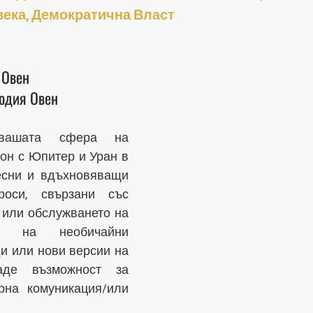
века, Демократична Власт
 Овен
одия Овен
вашата сфера на 
он с Юпитер и Уран в 
сни и вдъхновяващи 
оси, свързани със 
 или обслужването на 
т на необичайни 
и или нови версии на 
де възможност за 
на комуникация/или 