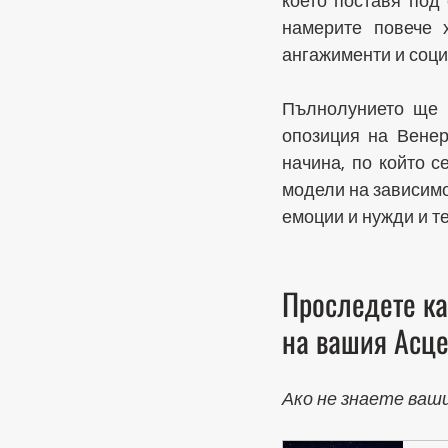
което поставя под
намерите повече х
ангажименти и соци
Пълнолунието ще б
опозиция на Венер
начина, по който с
модели на зависимо
емоции и нужди и те
Проследете ка
на вашия Асце
Ако не знаете ваш