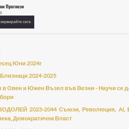
ни Прогнози
0
зервирайте сега
 
есец Юни 2024г
 Близнаци 2024-2025
 в Овен и Южен Възел във Везни - Научи се д
збори
ДОЛЕЙ 2023-2044 Съюзи, Революция, AI, Ен
века, Демократична Власт