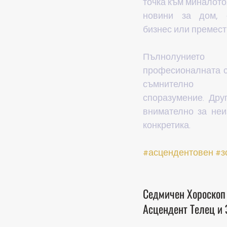
точка към миналото
новини за дом, с
бизнес или премест
Пълнолуниет
професионалната с
съмнително 
споразумение. Дру
внимателно за неи
конкретика.
#асцендентовен
#з
Седмичен Хороскоп
Асцендент Телец и 