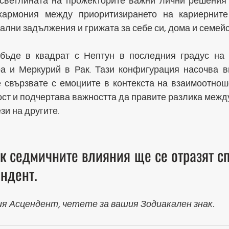
 светлината на прожекторите важни лични решения 
армония между приоритизирането на кариерните о
ални задължения и грижата за себе си, дома и семейс
ъде в квадрат с Нептун в последния градус на з
а и Меркурий в Рак. Тази конфигурация насочва в
е свързвате с емоциите в контекста на взаимоотноше
ст и подчертава важността да правите разлика между
зи на другите.
к седмичните влияния ще се отразят сп
ндент. 
ия Асцендент, четете за вашия Зодиакален знак.