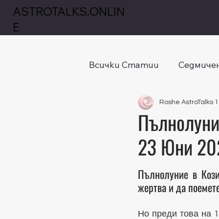
ASTROTALKS.ONLIN
E
Всички Статии
Седмичен
Roshe AstroTalks
1
Пълнолуние
23 Юни 20
Оценено с NaN от
Пълнолуние в Кози
жертва и да поемет
Но преди това на 1