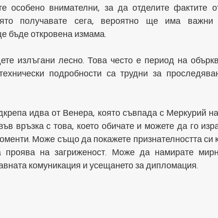
те особено внимателни, за да отделите фактите от
ято получавате сега, вероятно ще има важни 
е бъде откровена измама.
те излъгани лесно. Това често е период на обърква
технически подробности са трудни за проследява
крепа идва от Венера, която съвпада с Меркурий на 
във връзка с това, което обичате и можете да го изра
моменти. Може също да покажете признателността си к
а проява на загриженост. Може да намирате мирн
авната комуникация и усещането за дипломация.