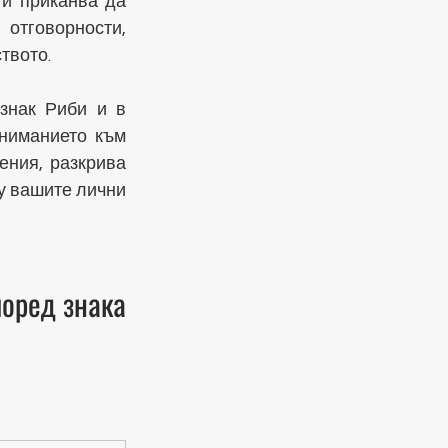
и приканва да 
тговорности, 
твото.
нак Риби и в 
ниманието към 
ния, разкрива 
 вашите лични 
оред знака 