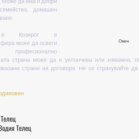
. Може да има и добри 
емейство, домашен 
ване.
о в Козирог в 
Овен
фера може да освети 
професионално 
гата страна може да е уклончива или измамна, та
зказани страни на договора. Не се страхувайте да 
одияовен
 Телец
Зодия Телец