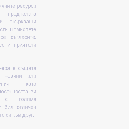
чните ресурси 
предполага 
и объркващи 
сти. Помислете 
е съгласите, 
ени приятели 
ера в същата 
 новини или 
ния, като 
особността ви 
е с голяма 
и бил отличен 
е си към друг.