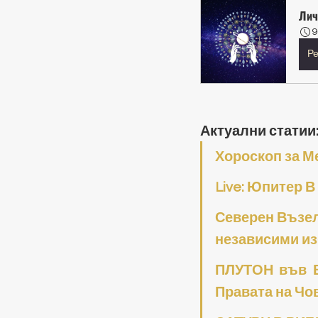
Лич
9
Ре
Актуални статии:
Хороскоп за М
Live: Юпитер В
Северен Възел
независими и
ПЛУТОН във ВО
Правата на Чо