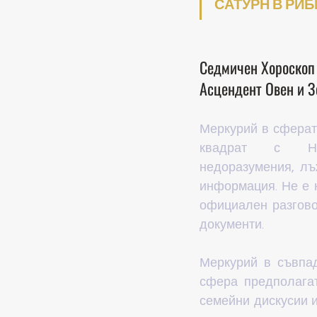
САТУРН В РИБИ
Седмичен Хороскоп
Асцендент Овен и З
Меркурий в сферата
квадрат с Неп
недоразумения, лъ
информация. Не е н
официален разгово
документи.
Меркурий в съвпад
сфера предполага
семейни дискусии и