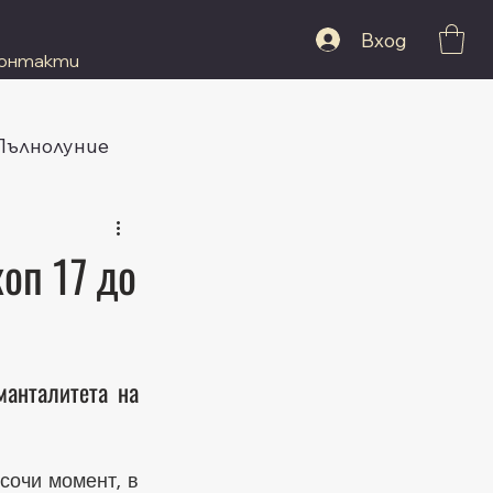
Вход
онтакти
 Пълнолуние
оп 17 до
анталитета на 
очи момент, в 