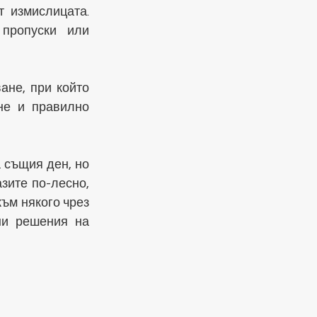
 измислицата. 
пропуски или 
не, при който 
не и правилно 
същия ден, но 
зите по-лесно, 
ъм някого чрез 
и решения на 