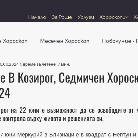
Начало
За Роше
Услуги
Хороскопи
К
 Хороскоп
Месечен Хороскоп
Новолуние -
6.06.2024 г.
време за четене: 7 мин.
 В Козирог, Седмичен Хороск
24
 5 звезди.
рог на 22 юни е възможност да се освободите от м
е контрола върху живота и решенията си.
7 юни Меркурий в Близнаци е в квадрат с Нептун и с