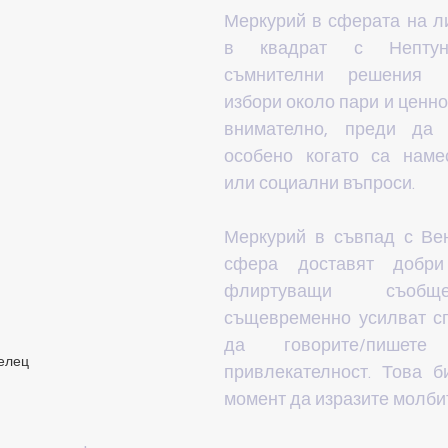
Меркурий в сферата на ли
в квадрат с Нептун 
съмнителни решения 
избори около пари и ценно
внимателно, преди да с
особено когато са намес
или социални въпроси.
Меркурий в съвпад с Вен
сфера доставят добри
флиртуващи съобще
същевременно усилват сп
да говорите/пишет
елец
привлекателност. Това б
момент да изразите молбит