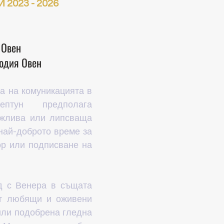
 2023 - 2026
 Овен
одия Овен
 на комуникацията в 
тун предполага 
жлива или липсваща 
ай-доброто време за 
р или подписване на 
 с Венера в същата 
т любящи и оживени 
ли подобрена гледна 