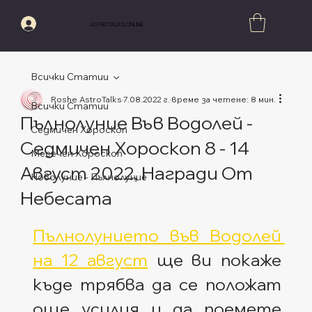
Вход
ASTROTALKS.ONLINE
Всички Статии
Roshe AstroTalks
7.08.2022 г.
време за четене: 8 мин.
Всички Статии
Пълнолуние Във Водолей -
Седмичен Хороскоп
Седмичен Хороскоп 8 - 14
Месечен Хороскоп
Август 2022, Награди От
Новолуние - Пълнолуние
Небесата
Оценено с NaN от 5 звезди.
Пълнолунието във Водолей 
на 12 август
 ще ви покаже 
къде трябва да се положат 
още усилия и да поемете 