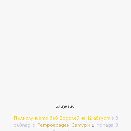
Близнаци
Пълнолунието във Водолей на 12 август
 е в 
съвпад с 
Ретрограден Сатурн
 и 
попада в 