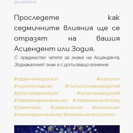
динамика.
Проследете как 
седмичните влияния ще се 
отразят на вашия 
Асцендент или Зодия. 
С предимство четете за знака на Асцендента, 
Зодиакалният знак е с допълващо влияние. 
#седмиченхороскоп
#хороскоп
#хороскопзаднес
#пълнолуниевъвводолей
#ретрограденсатурн
#сатурнвъвводолей
#северенкармиченвъзел
#северенвъзелвтелец
#уранвтелец
#северенвъзел
#юженвъзел
#юженкармиченвъзел
#юженвъзелвскорпион