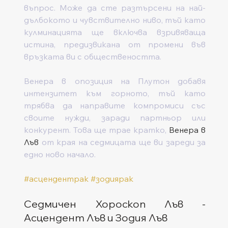
въпрос. Може да сте разтърсени на най-
дълбокото и чувствително ниво, тъй като 
кулминацията ще включва взривяваща 
истина, предизвикана от промени във 
връзката ви с обществеността. 
Венера в опозиция на Плутон добавя 
интензитет към горното, тъй като 
трябва да направите компромиси със 
своите нужди, заради партньор или 
конкурент. Това ще трае кратко, 
Венера в 
Лъв
 от края на седмицата ще ви зареди за 
едно ново начало. 
#асцендентрак
#зодиярак
Седмичен Хороскоп Лъв - 
Асцендент Лъв и Зодия Лъв