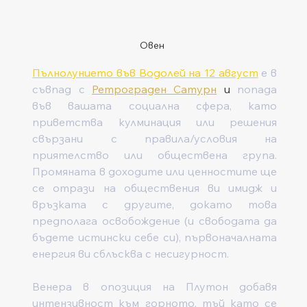
Овен
Пълнолунието във Водолей на 12 август
 е в 
съвпад с 
Ретрограден Сатурн
 и 
попада 
във вашата социална сфера, като 
приветства кулминация или решения 
свързани с правила/условия на 
приятелство или обществена група. 
Промяната в доходите или ценностите ще 
се отрази на обществения ви имидж и 
връзката с другите, докато това 
предполага освобождение (и свободата да 
бъдете истински себе си), първоначалната 
енергия ви сблъсква с несигурност.
Венера в опозиция на Плутон добавя 
интензивност към горното, тъй като се 