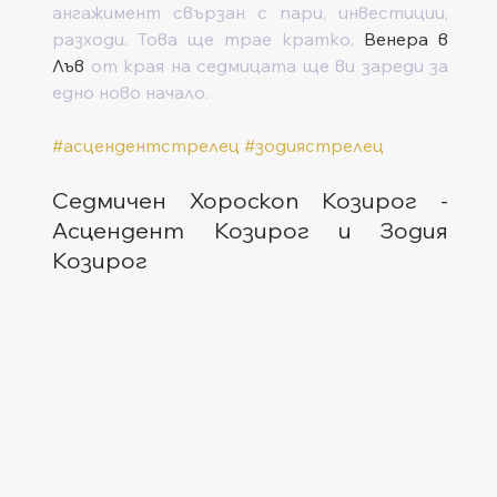
ангажимент свързан с пари, инвестиции, 
разходи. Това ще трае кратко, 
Венера в 
Лъв
 от края на седмицата ще ви зареди за 
едно ново начало.
#асцендентстрелец
#зодиястрелец
Седмичен Хороскоп Козирог - 
Асцендент Козирог и Зодия 
Козирог