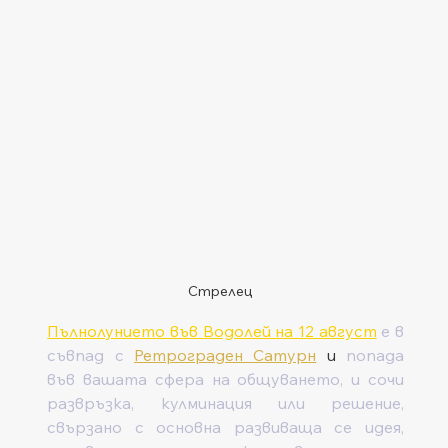
Стрелец 
Пълнолунието във Водолей на 12 август
 е в 
съвпад с 
Ретрограден Сатурн
 и 
попада 
във вашата сфера на общуването, и сочи 
развръзка, кулминация или решение, 
свързано с основна развиваща се идея, 