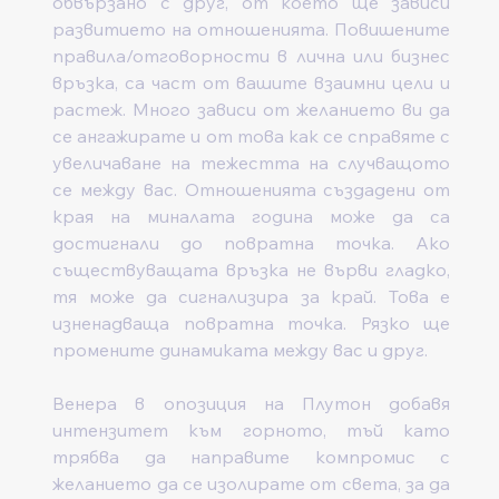
обвързано с друг, от което ще зависи 
развитието на отношенията. Повишените 
правила/отговорности в лична или бизнес 
връзка, са част от вашите взаимни цели и 
растеж. Много зависи от желанието ви да 
се ангажирате и от това как се справяте с 
увеличаване на тежестта на случващото 
се между вас. Отношенията създадени от 
края на миналата година може да са 
достигнали до повратна точка. Ако 
съществуващата връзка не върви гладко, 
тя може да сигнализира за край. Това е 
изненадваща повратна точка. Рязко ще 
промените динамиката между вас и друг.
Венера в опозиция на Плутон добавя 
интензитет към горното, тъй като 
трябва да направите компромис с 
желанието да се изолирате от света, за да 