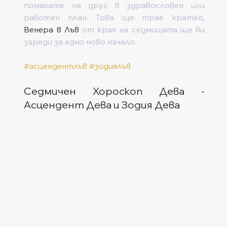
помагате на друг в здравословен или 
работен план. Това ще трае кратко, 
Венера в Лъв
 от края на седмицата ще ви 
зареди за едно ново начало.    
#асцендентлъв
#зодиялъв
Седмичен Хороскоп Дева - 
Асцендент Дева и Зодия Дева  