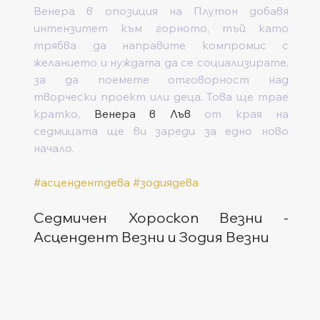
Венера в опозиция на Плутон добавя 
интензитет към горното, тъй като 
трябва да направите компромис с 
желанието и нуждата да се социализирате, 
за да поемете отговорност над 
творчески проект или деца. Това ще трае 
кратко, 
Венера в Лъв
 от края на 
седмицата ще ви зареди за едно ново 
начало.
#асцендентдева
#зодиядева
Седмичен Хороскоп Везни - 
Асцендент Везни и Зодия Везни