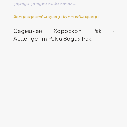
зареди за едно ново начало.  
#асцендентблизнаци
#зодияблизнаци
Седмичен Хороскоп Рак - 
Асцендент Рак и Зодия Рак  