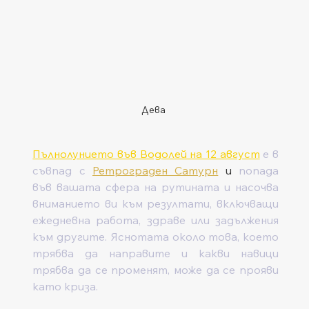
Дева
Пълнолунието във Водолей на 12 август
 е в 
съвпад с 
Ретрограден Сатурн
 и 
попада 
във вашата сфера на рутината и насочва 
вниманието ви към резултати, включващи 
ежедневна работа, здраве или задължения 
към другите. Яснотата около това, което 
трябва да направите и какви навици 
трябва да се променят, може да се прояви 
като криза. 