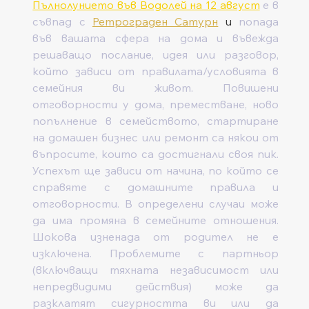
Пълнолунието във Водолей на 12 август
 е в 
съвпад с 
Ретрограден Сатурн
 и 
попада 
във вашата сфера на дома и въвежда 
решаващо послание, идея или разговор, 
който зависи от правилата/условията в 
семейния ви живот. Повишени 
отговорности у дома, преместване, ново 
попълнение в семейството, стартиране 
на домашен бизнес или ремонт са някои от 
въпросите, които са достигнали своя пик. 
Успехът ще зависи от начина, по който се 
справяте с домашните правила и 
отговорности. В определени случаи може 
да има промяна в семейните отношения. 
Шокова изненада от родител не е 
изключена. Проблемите с партньор 
(включващи тяхната независимост или 
непредвидими действия) може да 
разклатят сигурността ви или да 