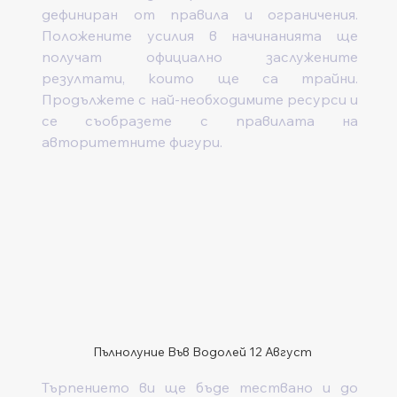
дефиниран от правила и ограничения. 
Положените усилия в начинанията ще 
получат официално заслужените 
резултати, които ще са трайни. 
Продължете с най-необходимите ресурси и 
се съобразете с правилата на 
авторитетните фигури. 
Пълнолуние Във Водолей 12 Август
Търпението ви ще бъде тествано и до 