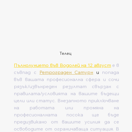
Телец
Пълнолунието във Водолей на 12 август
 е в 
съвпад с 
Ретрограден Сатурн
 и 
попада 
във вашата професионална сфера и сочи 
рязък/извънреден резултат свързан с 
правилата/условията на вашите бъдещи 
цели или статус. Внезапното приключване 
на работата или промяна на 
професионалната посока ще бъде 
предизвикано от вашите усилия да се 
освободите от ограничаваща ситуация. В 