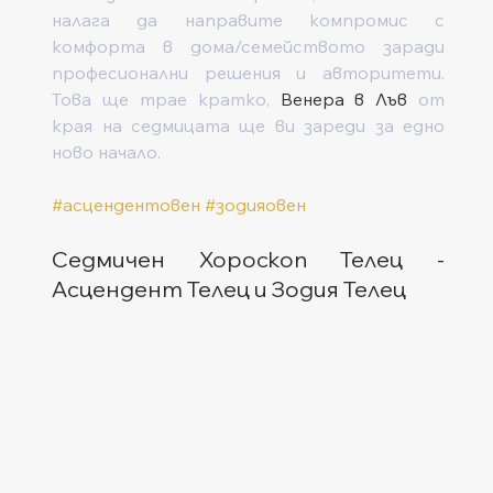
налага да направите компромис с 
комфорта в дома/семейството заради 
професионални решения и авторитети. 
Това ще трае кратко, 
Венера в Лъв
 от 
края на седмицата ще ви зареди за едно 
ново начало.  
#асцендентовен
#зодияовен
Седмичен Хороскоп Телец - 
Асцендент Телец и Зодия Телец