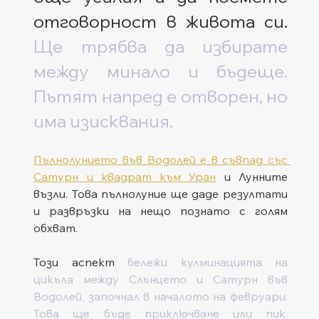
отговорност в живота си. 
Ще трябва да избирате 
между минало и бъдеще. 
Пътят напред е отворен, но 
има изисквания.
Пълнолунието във Водолей е в съвпад със 
Сатурн и квадрат към Уран
 и Лунните 
възли. Това пълнолуние ще даде резултати 
и развръзки на нещо познато с голям 
обхват.  
Този аспект
 бележи кулминацията на 
цикъла между Слънцето и Сатурн във 
Водолей, започнал в началото на февруари. 
Това ще бъде приключване или пик, 