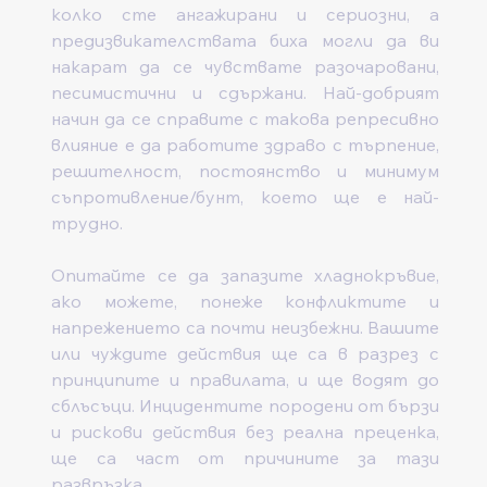
колко сте ангажирани и сериозни, а 
предизвикателствата биха могли да ви 
накарат да се чувствате разочаровани, 
песимистични и сдържани. Най-добрият 
начин да се справите с такова репресивно 
влияние е да работите здраво с търпение, 
решителност, постоянство и минимум 
съпротивление/бунт, което ще е най-
трудно.
Опитайте се да запазите хладнокръвие, 
ако можете, понеже конфликтите и 
напрежението са почти неизбежни. Вашите 
или чуждите действия ще са в разрез с 
принципите и правилата, и ще водят до 
сблъсъци. Инцидентите породени от бързи 
и рискови действия без реална преценка, 
ще са част от причините за тази 
развръзка.