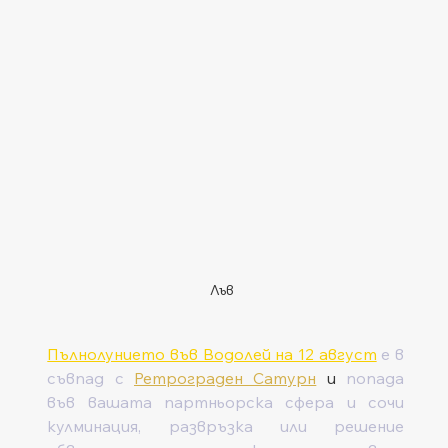
Лъв
Пълнолунието във Водолей на 12 август
 е в 
съвпад с 
Ретрограден Сатурн
 и 
попада 
във вашата партньорска сфера и сочи 
кулминация, развръзка или решение 