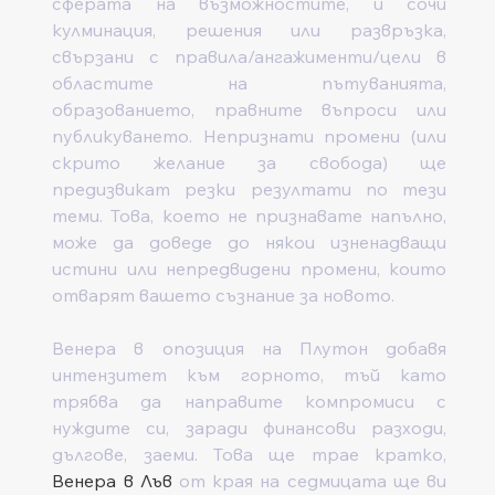
сферата на възможностите, и сочи 
кулминация, решения или развръзка, 
свързани с правила/ангажименти/цели в 
областите на пътуванията, 
образованието, правните въпроси или 
публикуването. Непризнати промени (или 
скрито желание за свобода) ще 
предизвикат резки резултати по тези 
теми. Това, което не признавате напълно, 
може да доведе до някои изненадващи 
истини или непредвидени промени, които 
отварят вашето съзнание за новото.
Венера в опозиция на Плутон добавя 
интензитет към горното, тъй като 
трябва да направите компромиси с 
нуждите си, заради финансови разходи, 
дългове, заеми. Това ще трае кратко, 
Венера в Лъв
 от края на седмицата ще ви 