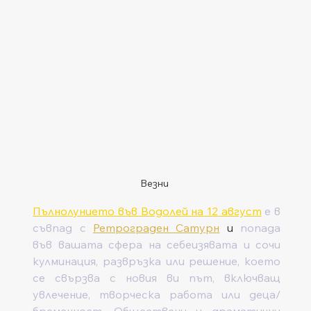
Везни
Пълнолунието във Водолей на 12 август
 е в 
съвпад с 
Ретрограден Сатурн
 и 
попада 
във вашата сфера на себеизявата и сочи 
кулминация, развръзка или решение, което 
се свързва с новия ви път, включващ 
увлечение, творческа работа или деца/
бременност. Обществени и драматични 