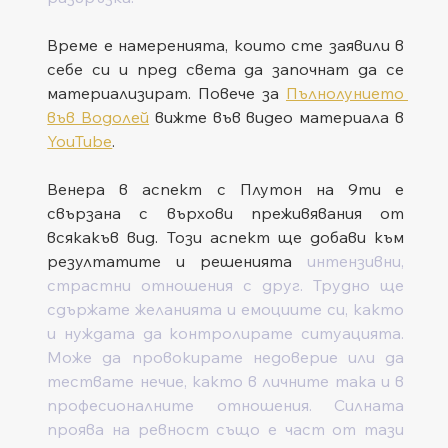
Време е намеренията, които сте заявили в 
себе си и пред света да започнат да се 
материализират. Повече за 
Пълнолунието 
във Водолей
 вижте във видео материала в 
YouTube
.
Венера в аспект с Плутон на 9ти е 
свързана с върхови преживявания от 
всякакъв вид. Този аспект ще добави към 
резултатите и решенията 
интензивни, 
страстни отношения с друг. Трудно ще 
сдържате желанията и емоциите си, както 
и нуждата да контролирате ситуацията. 
Може да провокирате недоверие или да 
тествате нечие, както в личните така и в 
професионалните отношения. Силната 
проява на ревност също е част от тази 