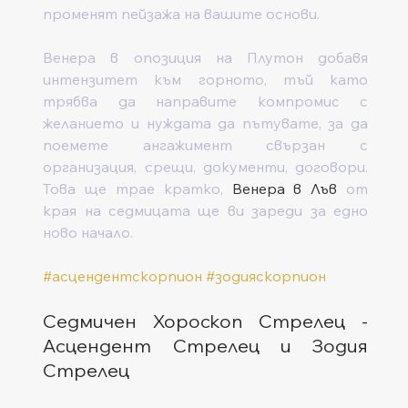
променят пейзажа на вашите основи. 
Венера в опозиция на Плутон добавя 
интензитет към горното, тъй като 
трябва да направите компромис с 
желанието и нуждата да пътувате, за да 
поемете ангажимент свързан с 
организация, срещи, документи, договори. 
Това ще трае кратко, 
Венера в Лъв
 от 
края на седмицата ще ви зареди за едно 
ново начало.   
#асцендентскорпион
#зодияскорпион
Седмичен Хороскоп Стрелец - 
Асцендент Стрелец и Зодия 
Стрелец  