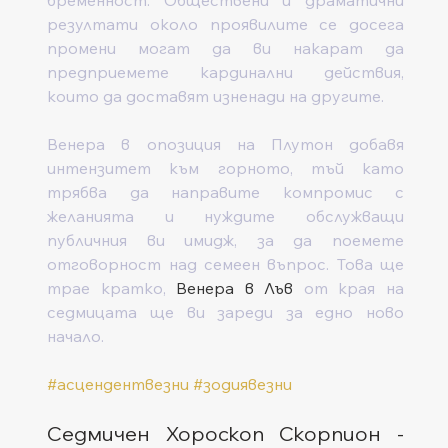
резултати около проявилите се досега 
промени могат да ви накарат да 
предприемете кардинални действия, 
които да доставят изненади на другите.
Венера в опозиция на Плутон добавя 
интензитет към горното, тъй като 
трябва да направите компромис с 
желанията и нуждите обслужващи 
публичния ви имидж, за да поемете 
отговорност над семеен въпрос. Това ще 
трае кратко, 
Венера в Лъв
 от края на 
седмицата ще ви зареди за едно ново 
начало.    
#асцендентвезни
#зодиявезни
Седмичен Хороскоп Скорпион - 