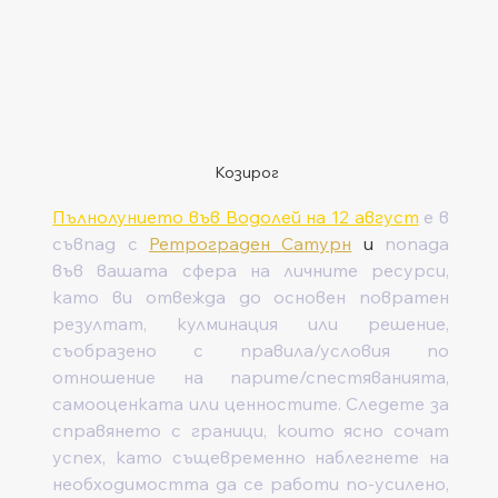
Козирог
Пълнолунието във Водолей на 12 август
 е в 
съвпад с 
Ретрограден Сатурн
 и 
попада 
във вашата сфера на личните ресурси, 
като ви отвежда до основен повратен 
резултат, кулминация или решение, 
съобразено с правила/условия по 
отношение на парите/спестяванията, 
самооценката или ценностите. Следете за 
справянето с граници, които ясно сочат 
успех, като същевременно наблегнете на 
необходимостта да се работи по-усилено, 