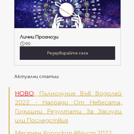
Лични Прогнози
90
Резервирайте сега
Актуални статии: 
НОВО
: 
Пълнолуние Във Водолей 
2022 - Награди От Небесата, 
Годишни Резултати За Заслуги 
или Последствия
Месечен Хороскоп Август 2022