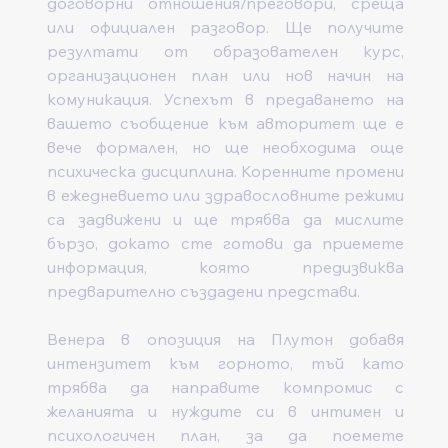
договорни отношения/преговори, среща 
или официален разговор. Ще получите 
резултати от образователен курс, 
организационен план или нов начин на 
комуникация. Успехът в предаването на 
вашето съобщение към авторитет ще е 
вече формален, но ще необходима още 
психическа дисциплина. Коренните промени 
в ежедневието или здравословните режими 
са задвижени и ще трябва да мислите 
бързо, докато сте готови да приемете 
информация, която предизвиква 
предварително създадени представи. 
Венера в опозиция на Плутон добавя 
интензитет към горното, тъй като 
трябва да направите компромис с 
желанията и нуждите си в интимен и 
психологичен план, за да поемете 