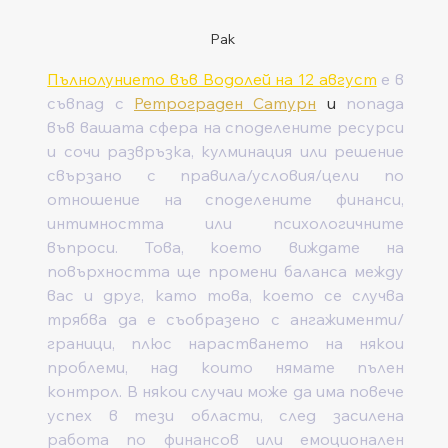
Рак
Пълнолунието във Водолей на 12 август
е в 
съвпад с 
Ретрограден Сатурн
 и
 попада 
във вашата сфера на споделените ресурси 
и сочи развръзка, кулминация или решение 
свързано с правила/условия/цели по 
отношение на споделените финанси, 
интимността или психологичните 
въпроси. Това, което виждате на 
повърхността ще промени баланса между 
вас и друг, като това, което се случва 
трябва да е съобразено с ангажименти/
граници, плюс нарастването на някои 
проблеми, над които нямате пълен 
контрол. В някои случаи може да има повече 
успех в тези области, след засилена 
работа по финансов или емоционален 