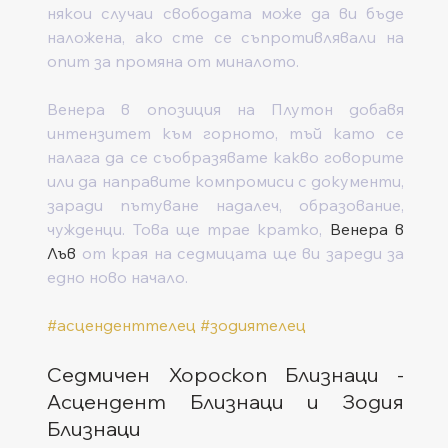
някои случаи свободата може да ви бъде 
наложена, ако сте се съпротивлявали на 
опит за промяна от миналото.
Венера в опозиция на Плутон добавя 
интензитет към горното, тъй като се 
налага да се съобразявате какво говорите 
или да направите компромиси с документи, 
заради пътуване надалеч, образование, 
чужденци. Това ще трае кратко, 
Венера в 
Лъв
 от края на седмицата ще ви зареди за 
едно ново начало.  
#асценденттелец
#зодиятелец
Седмичен Хороскоп Близнаци - 
Асцендент Близнаци и Зодия 
Близнаци  