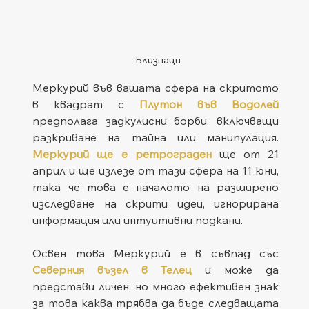
Близнаци
Меркурий във вашата сфера на скритото 
в квадрат с 
Плутон във Водолей
предполага задкулисни борби, включващи 
разкриване на тайна или манипулация. 
Меркурий ще е ретрограден
ще от 21 
април и ще излезе от тази сфера на 11 юни, 
така че това е началото на разширено 
изследване на скрити идеи, игнорирана 
информация или интуитивни подкани.
Освен това Меркурий е в съвпад със 
Северния възел в Телец
 и може да 
представи личен, но много ефективен знак 
за това каква трябва да бъде следващата 