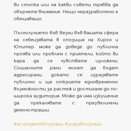
ви стъпка или на какви съвети трябва да 
обърнете внимание. Нещо неразработено е 
обещаващо.
Пълнолунието във Везни във вашата сфера 
на себеизявата в опозиция на Хирон и 
Юпитер може да доведе до публична 
проява или проблем с приятели, който ви 
кара да се чувствате изложени. 
Социалните рани могат да бъдат 
адресирани, докато се изразявате 
публично и ще откриете едновременно 
възможности за растеж и достигане до по-
широка аудитория. Може да има изкушение 
да прекалявате с преувеличени 
демонстрации.
#асцендентблизнаци
#зодияблизнаци