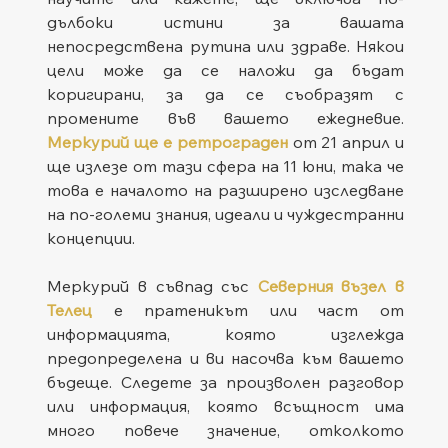
дълбоки истини за вашата 
непосредствена рутина или здраве. Някои 
цели може да се наложи да бъдат 
коригирани, за да се съобразят с 
промените във вашето ежедневие. 
Меркурий ще е ретрограден
от 21 април и 
ще излезе от тази сфера на 11 юни, така че 
това е началото на разширено изследване 
на по-големи знания, идеали и чуждестранни 
концепции.
Меркурий в съвпад със 
Северния възел в 
Телец
 е пратеникът или част от 
информацията, която изглежда 
предопределена и ви насочва към вашето 
бъдеще. Следете за произволен разговор 
или информация, която всъщност има 
много повече значение, отколкото 