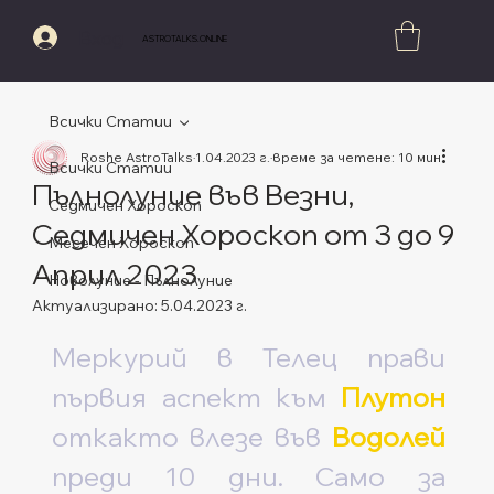
Вход
ASTROTALKS.ONLINE
Всички Статии
Roshe AstroTalks
1.04.2023 г.
време за четене: 10 мин.
Всички Статии
Пълнолуние във Везни,
Седмичен Хороскоп
Седмичен Хороскоп от 3 до 9
Месечен Хороскоп
Април 2023
Новолуние - Пълнолуние
Актуализирано:
5.04.2023 г.
Оценено с NaN от 5 звезди.
Меркурий в Телец прави 
първия аспект към 
Плутон
откакто влезе във 
Водолей
преди 10 дни. Само за 