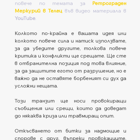
повече по темата за 
Ретрограден 
Меркурий в Телец
 във видео материала в 
YouТube
. 
Колкото по-крайна е вашата идея или 
колкото повече сила и натиск използвате, 
за да убедите другите, толкова повече 
критика и конфликти ще срещате. Ще сте 
в отбранителна позиция под това влияние, 
за да защитите егото от разрушение, но е 
важно да не оставяте борбеният си дух да 
усложни нещата.
Този транзит ще носи провокиращи 
съобщения или срещи, които да доведат 
до някаква криза или травмиращ опит.
Откъсването от битки за надмощие и 
спорове с друг, въпреки провокациите, 