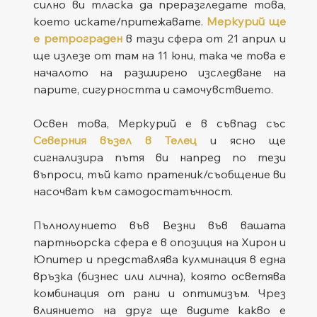
силно ви тласка да преразгледате това, 
което искате/притежавате. 
Меркурий ще 
е ретрограден
 в тази сфера от 21 април и 
ще излезе от там на 11 юни, така че това е 
началото на разширено изследване на 
парите, сигурността и самочувствието.
Освен това, Меркурий е в съвпад със 
Северния възел в Телец
 и ясно ще 
сигнализира пътя ви напред по тези 
въпроси, тъй като пратеник/съобщение ви 
насочват към самодостатъчност.
Пълнолунието във Везни във вашата 
партньорска сфера е в опозиция на Хирон и 
Юпитер и представлява кулминация в една 
връзка (бизнес или лична), която осветява 
комбинация от рани и оптимизъм. Чрез 
влиянието на друг ще видите какво е 