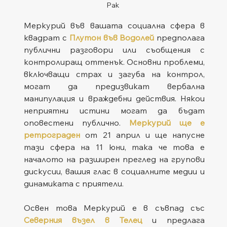
Рак
Меркурий във вашата социална сфера в 
квадрат с 
Плутон във Водолей
предполага 
публични разговори или съобщения с 
контролиращ оттенък. Основни проблеми, 
включващи страх и загуба на контрол, 
могат да предизвикат вербална 
манипулация и враждебни действия. Някои 
неприятни истини могат да бъдат 
оповестени публично. 
Меркурий ще е 
ретрограден
от 21 април и ще напусне 
тази сфера на 11 юни, така че това е 
началото на разширен преглед на групови 
дискусии, вашия глас в социалните медии и 
динамиката с приятели.
Освен това Меркурий е в съвпад със 
Северния възел в Телец
 и предлага 