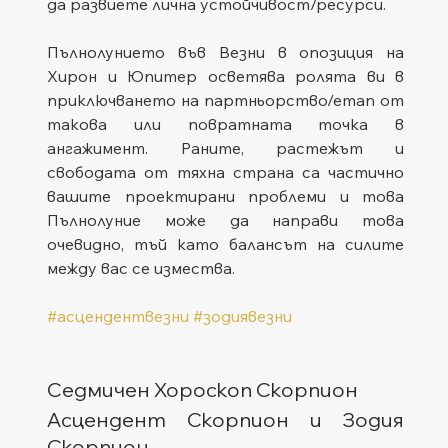
да развиете лична устойчивост/ресурси.
Пълнолунието във Везни в опозиция на 
Хирон и Юпитер осветява ролята ви в 
приключването на партньорство/етап от 
такова или повратната точка в 
ангажимент. Раните, растежът и 
свободата от тяхна страна са частично 
вашите проектирани проблеми и това 
Пълнолуние може да направи това 
очевидно, тъй като балансът на силите 
между вас се измества.
#асцендентвезни
#зодиявезни
Седмичен Хороскоп Скорпион
Асцендент Скорпион и Зодия 
Скорпион