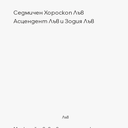
Седмичен Хороскоп Лъв
Асцендент Лъв и Зодия Лъв
Лъв