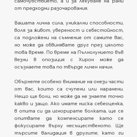
самочувствието, а и за лекуване на рани 
от предходни разочарования. 
Вашата лична сила, уникални способности, 
воля за живот, увереност и себестойност, 
са подложени на съмнение от самите вас, 
но може да обвинявате друг през цялото 
това време. По време на Пълнолунието във 
везни в опозиция с Хирон може да 
осъзнаете това по твърде личен начин. 
Обърнете особено внимание на онези части 
от вас, които са счупени или наранени. 
Нещо ще боли, но може да не знаете точно 
какво и защо. Ако имате ниска себеоценка, 
в опита си да игнорирате болката, ще се 
опитвате да компенсирате като се 
фокусирате върху несъщественото. Ще 
търсите валидация в другите, като ги 