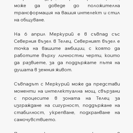
може да доведе до положителна 
трансформация на вашия интелект и стил 
на общуване.
На 6 април Меркурий е в съвпад със 
Северния възел в Телец. Северният възел е 
точка на вашите амбиции, с която да 
работите върху личностни черти, които 
да развиете, за да поддържате пътя на 
душата в земния живот.
Съвпадът с Меркурий може да представи 
моменти на интелектуална мощ, свързани 
с процесите в зоната на Телец за 
изграждане на сигурност, поддържане на 
стабилност, укрепване, подхранване на 
самочувствието.