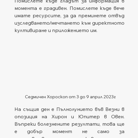
Помислете къде гладът за информация в 
момента е градивен. Помислете къде вече 
имате ресурсите, за да преминете отвъд 
изследването/мечтането към директното 
култивиране и приложението им.
Седмичен Хороскоп от 3 до 9 април 2023г
На същия ден е Пълнолунието във Везни в 
опозиция на Хирон и Юпитер в Овен. 
Въпреки болезнените резултати, това ще 
е добър момент не само за 