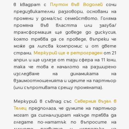
в квадрат с 
Плутон във Водолей
сочи 
предизвикателни разговори, основани на 
промени у дома/със семейството. Голяма 
промяна във властта или загуба/
трансформация ще доведе до дискусия, 
която трябва да се проведе, въпреки че 
може да липсва компромис и от двете 
страни. 
Меркурий ще е ретрограден
от 21 
април и ще излезе от тази сфера на 11 юни, 
така че това е началото на разширено 
изследване на динамиката на 
взаимоотношенията и идеите на партньор 
(или съпротивата срещу промяната).
Меркурий в съвпад със 
Северния възел в 
Телец
 предполага, че думите на партньор 
могат да сигнализират накъде трябва да 
гледате по-нататък по въпросите на 
личното развитие и напредъка на 