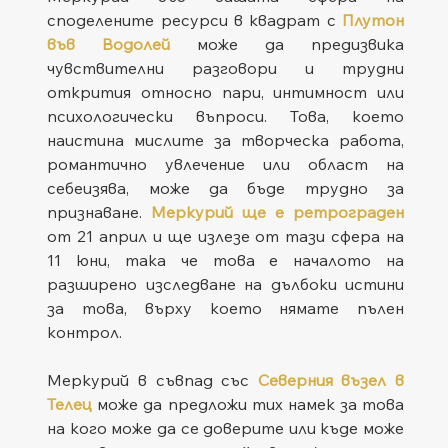
споделените ресурси в квадрат с 
Плутон 
във Водолей
 може да предизвика 
чувствителни разговори и трудни 
открития относно пари, интимност или 
психологически въпроси. Това, което 
наистина мислите за творческа работа, 
романтично увлечение или област на 
себеизява, може да бъде трудно за 
признаване. 
Меркурий ще е ретрограден
от 21 април и ще излезе от тази сфера на 
11 юни, така че това е началото на 
разширено изследване на дълбоки истини 
за това, върху което нямате пълен 
контрол.
Меркурий в съвпад със 
Северния възел в 
Телец
 може да предложи тих намек за това 
на кого може да се доверите или къде може 