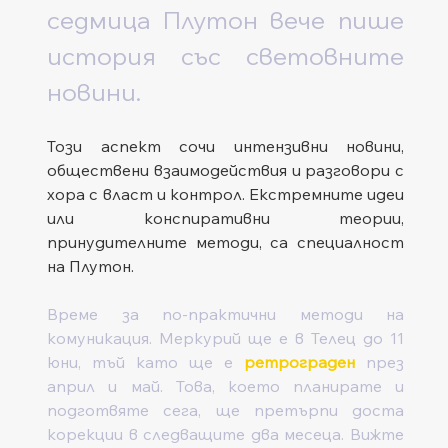
седмица Плутон вече пише 
история със световните 
новини. 
Този аспект сочи интензивни новини, 
обществени взаимодействия и разговори с 
хора с власт и контрол. Екстремните идеи 
или конспиративни теории, 
принудителните методи, са специалност 
на Плутон.
Време за по-практични методи на 
комуникация. Меркурий ще е в Телец до 11 
юни, тъй като ще е 
ретрограден
 през 
април и май. Това, което планирате и 
подготвяте сега, ще претърпи доста 
корекции в следващите два месеца. Вижте 