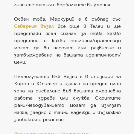
личните мнения и вербалните ви умения.
Освен това, Меркурий е в съвпад със 
Северния възел
 все още в Телец и ще 
представи ясен сигнал за това какво 
предстои и какви послания/пратеници 
могат да ви насочат към развитие и 
затвърждаване на вашата идентичност/
цели.
Пълнолунието във Везни е в опозиция на 
Хирон и Юпитер и излага на преден план 
зона на дисбаланс във вашата ежедневна 
работа, здраве или служба. Скритите 
рани/негодуванието могат да излязат 
наяве, заедно с тайни надежди и възможно 
заобиколно решение.
#асценденттелец
#зодиятелец