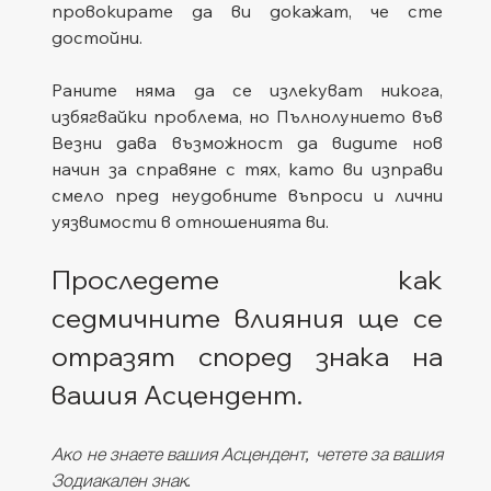
провокирате да ви докажат, че сте 
достойни.
Раните няма да се излекуват никога, 
избягвайки проблема, но Пълнолунието във 
Везни дава възможност да видите нов 
начин за справяне с тях, като ви изправи 
смело пред неудобните въпроси и лични 
уязвимости в отношенията ви.
Проследете как 
седмичните влияния ще се 
отразят според знака на 
вашия Асцендент. 
Ако не знаете вашия Асцендент, четете за вашия 
Зодиакален знак.