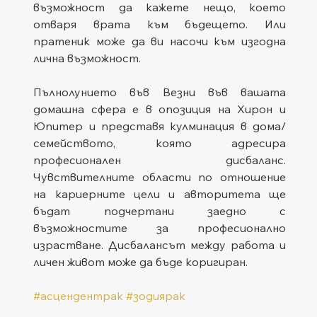
възможност да кажете нещо, което 
отваря врата към бъдещето. Или 
пратеник може да ви насочи към изгодна 
лична възможност.
Пълнолунието във Везни във вашата 
домашна сфера е в опозиция на Хирон и 
Юпитер и представя кулминация в дома/
семейството, която адресира 
професионален дисбаланс. 
Чувствителните области по отношение 
на кариерните цели и авторитета ще 
бъдат подчертани заедно с 
възможностите за професионално 
израстване. Дисбалансът между работа и 
личен живот може да бъде коригиран.
#асцендентрак
#зодиярак