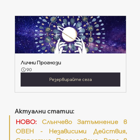
Лични Прогнози
90
Резервирайте сега
Актуални статии: 
НОВО:
 Слънчево Затъмнение в 
ОВЕН - Независими Действия, 