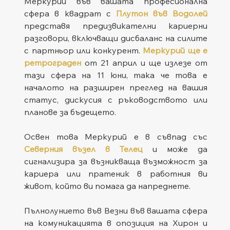
Меркурий във вашата професионална 
сфера в квадрат с 
Плутон във Водолей
представя предизвикателни кариерни 
разговори, включващи дисбаланс на силите 
с партньор или конкурент. 
Меркурий ще е 
ретрограден
от 21 април и ще излезе от 
тази сфера на 11 юни, така че това е 
началото на разширен преглед на вашия 
статус, дискусия с ръководството или 
планове за бъдещето.
Освен това Меркурий е в съвпад със 
Северния възел в Телец
 и може да 
сигнализира за възникваща възможност за 
кариера или пратеник в работния ви 
живот, който ви помага да напреднете.
Пълнолунието във Везни във вашата сфера 
на комуникацията в опозиция на Хирон и 