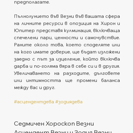
предполагате.
Пълнолунието във Везни във вашата сфера 
на личните ресурси в опозиция на Хирон и 
Юпитер представя кулминация, включваща 
спечелени пари, ценности и самочувствие. 
Раните около това, което споделяте или 
на кого имате доверие, ще бъдат изложени 
заедно с път за изцеление, който включва 
дарба и по-голяма вяра в себе си и в другия. 
Увеличаването на разходите, дълговете 
или интимността ще промени баланса 
между вас и друг.
#асцендентдева
#зодиядева
Седмичен Хороскоп Везни
Асцендент Везни и Зодия Везни