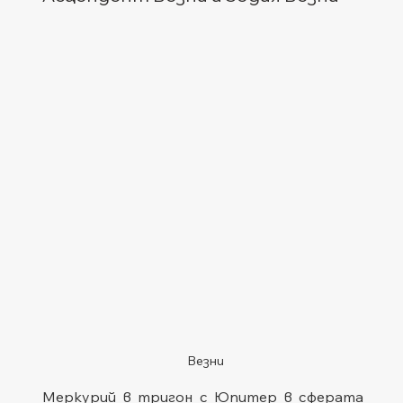
Везни
Меркурий в тригон с Юпитер в сферата 