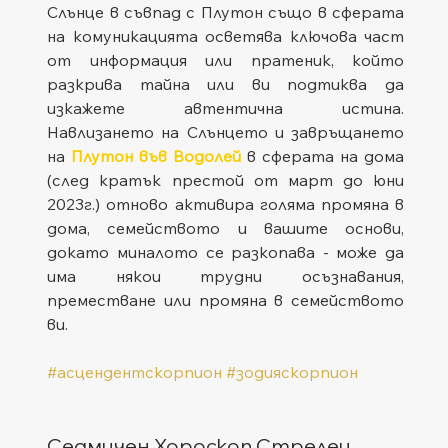
Слънце в съвпад с Плутон също в сферата 
на комуникацията осветява ключова част 
от информация или пратеник, който 
разкрива тайна или ви подтиква да 
изкажете автентична истина. 
Навлизането на Слънцето и завръщането 
на 
Плутон във Водолей
 в сферата на дома 
(след кратък престой от март до юни 
2023г.) отново активира голяма промяна в 
дома, семейството и вашите основи, 
докато миналото се разкопава - може да 
има някои трудни осъзнавания, 
преместване или промяна в семейството 
ви.
#асцендентскорпион
#зодияскорпион
Седмичен Хороскоп Стрелец