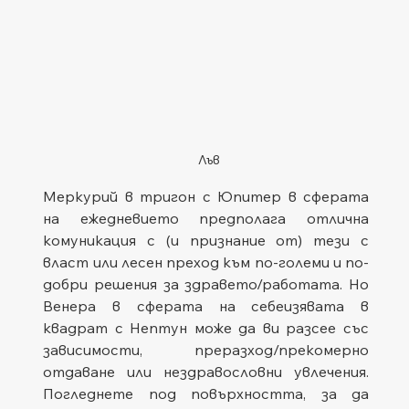
Лъв
Меркурий в тригон с Юпитер в сферата 
на ежедневието предполага отлична 
комуникация с (и признание от) тези с 
власт или лесен преход към по-големи и по-
добри решения за здравето/работата. Но 
Венера в сферата на себеизявата в 
квадрат с Нептун може да ви разсее със 
зависимости, преразход/прекомерно 
отдаване или нездравословни увлечения. 
Погледнете под повърхността, за да 