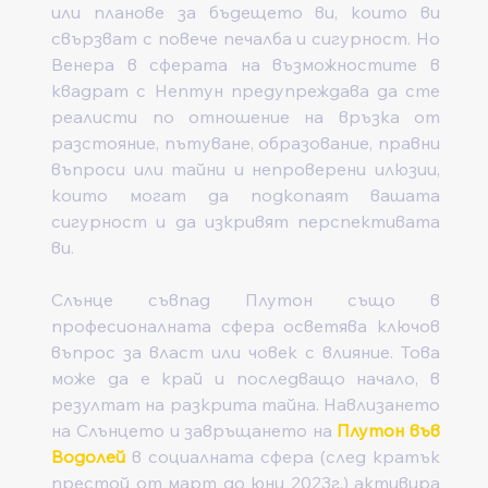
или планове за бъдещето ви, които ви 
свързват с повече печалба и сигурност. Но 
Венера в сферата на възможностите в 
квадрат с Нептун предупреждава да сте 
реалисти по отношение на връзка от 
разстояние, пътуване, образование, правни 
въпроси или тайни и непроверени илюзии, 
които могат да подкопаят вашата 
сигурност и да изкривят перспективата 
ви.
Слънце съвпад Плутон също в 
професионалната сфера осветява ключов 
въпрос за власт или човек с влияние. Това 
може да е край и последващо начало, в 
резултат на разкрита тайна. Навлизането 
на Слънцето и завръщането на 
Плутон във 
Водолей
 в социалната сфера (след кратък 
престой от март до юни 2023г.) активира 