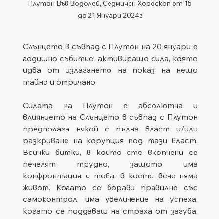
Плутон Във Водолей, Седмичен Хороскоп от 15 
до 21 Януари 2024г
Слънцето в съвпад с Плутон на 20 януари е 
годишно събитие, активиращо сила, която 
идва от излагането на показ на нещо 
тайно и отричано.
Силата на Плутон е абсолютна и 
влиянието на Слънцето в съвпад с Плутон 
предполага някой с пълна власт и/или 
разкриване на корупция под тази власт. 
Всички битки, в които сте вкопчени се 
печелят трудно, защото има 
конфронтация с това, в което вече няма 
живот. Когато се борави правилно със 
самоконтрол, има увеличение на успеха, 
когато се поддаваш на страха от загуба, 