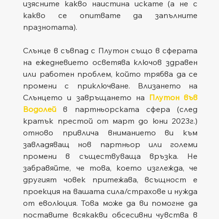
изясните какво наистина искате (а не с 
какво се опитвате да запълните 
празнотата).
Слънце в съвпад с Плутон също в сферата 
на ежедневието осветява ключов здравен 
или работен проблем, който трябва да се 
промени с приключване. Влизането на 
Слънцето и завръщането на 
Плутон във 
Водолей
 в партньорската сфера (след 
кратък престой от март до юни 2023г.) 
отново привлича вниманието ви към 
завладяващ нов партньор или големи 
промени в съществуваща връзка. Не 
забравяйте, че това, което изглежда, че 
другият човек притежава, всъщност е 
проекция на вашата сила/страхове и нужда 
от еволюция. Това може да ви помогне да 
поставите всякакви обсесивни чувства в 