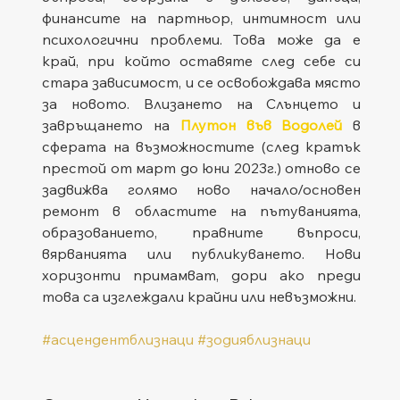
финансите на партньор, интимност или 
психологични проблеми. Това може да е 
край, при който оставяте след себе си 
стара зависимост, и се освобождава място 
за новото. Влизането на Слънцето и 
завръщането на 
Плутон във Водолей
 в 
сферата на възможностите (след кратък 
престой от март до юни 2023г.) отново се 
задвижва голямо ново начало/основен 
ремонт в областите на пътуванията, 
образованието, правните въпроси, 
вярванията или публикуването. Нови 
хоризонти примамват, дори ако преди 
това са изглеждали крайни или невъзможни.
#асцендентблизнаци
#зодияблизнаци