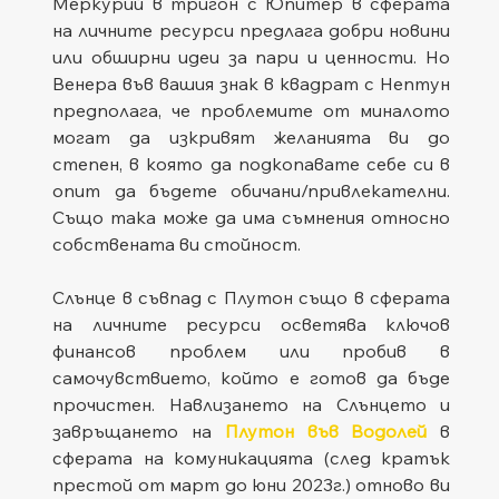
Меркурий в тригон с Юпитер в сферата 
на личните ресурси предлага добри новини 
или обширни идеи за пари и ценности. Но 
Венера във вашия знак в квадрат с Нептун 
предполага, че проблемите от миналото 
могат да изкривят желанията ви до 
степен, в която да подкопавате себе си в 
опит да бъдете обичани/привлекателни. 
Също така може да има съмнения относно 
собствената ви стойност.
Слънце в съвпад с Плутон също в сферата 
на личните ресурси осветява ключов 
финансов проблем или пробив в 
самочувствието, който е готов да бъде 
прочистен. Навлизането на Слънцето и 
завръщането на 
Плутон във Водолей
 в 
сферата на комуникацията (след кратък 
престой от март до юни 2023г.) отново ви 