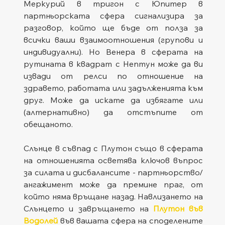
Меркурий в тригон с Юпитер в 
партньорската сфера сигнализира за 
разговор, който ще бъде от полза за 
всички ваши взаимоотношения (групови и 
индивидуални). Но Венера в сферата на 
рутината в квадрат с Нептун може да ви 
извади от релси по отношение на 
здравето, работата или задълженията към 
друг. Може да искате да избягате или 
(алтернативно) да отстъпите от 
обещаното.
Слънце в съвпад с Плутон също в сферата 
на отношенията осветява ключов въпрос 
за силата и дисбалансите - партньорство/
ангажимент може да премине праг, от 
който няма връщане назад. Навлизането на 
Слънцето и завръщането на 
Плутон във 
Водолей
 във вашата сфера на споделените 