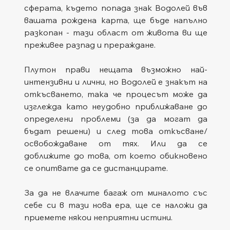
сферата, където попада знак Водолей във 
вашата рождена карта, ще бъде напълно 
разкопан - тази област от живота ви ще 
преживее разпад и прераждане.
Плутон прави нещата възможно най-
интензивни и лични, но Водолей е знакът на 
откъсването, така че процесът може да 
изглежда като неудобно приближаване до 
определени проблеми (за да могат да 
бъдат решени) и след това откъсване/
освобождаване от тях. Или да се 
доближите до това, от което обикновено 
се опитвате да се дистанцирате.
За да не влачите багаж от миналото със 
себе си в тази нова ера, ще се наложи да 
приемете някои неприятни истини.