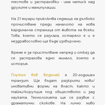
тестове и застраховки - има натиск над 
другите и манипулации.
На 21 януари приключва седмица на дълбоко 
прочистване преди началото на нова 
кардинална страница от живота на всеки. 
Това, което се разлага, остаряло е и е 
нездравословно ще бъде изхвърлено. 
Време е за пристъпване напред и отказ да 
се застрахова едно минало, което е 
история.
Плутон във Водолей
 е 20-годишен 
транзит. Ще бъдат разкрити нови/
иновативни форми на власт, както и 
тайни/корупция под обществото и зад 
науката. Технологията ще се развие с 
драматични скокове. На лично ниво 