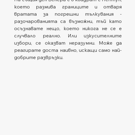
което размива границите и отваря 
вратата за погрешни тълкувания - 
разочарованията са възможни, тъй като 
осъзнавате нещо, което никога не се е 
случвало реално. Или изкусителните 
избори, се оказват неразумни. Може да 
реагирате доста наивно, искащи само най-
добрите развръзки.