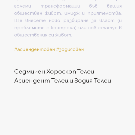
големи трансформации във вашия 
обществен живот, имидж и приятелства. 
Ще внесете ново разбиране за власт (и 
проблемите с контрола) или нов статус в 
обществения си живот.
#асцендентовен
#зодияовен
Седмичен Хороскоп Телец
Асцендент Телец и Зодия Телец