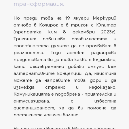
трансформация.   
Но преди това на 19 януари Меркурий 
отново в Козирог е в тригон с Юпитер 
(препратка към 8 декември 2023г). 
Тригонът повишава стабилността и 
способността думите да се проявяват в 
реалността. Този аспект разширява 
представата ви за това какво е възможно, 
като същевременно добавя импулс към 
алтернативните концепции. Да, наистина 
можете да направите това, дори и да 
изглежда странно и недоказано. 
Комуникацията е подобрена - приятелска и 
ентусиазирана, с известна 
дистанцираност, за да ви помогне да 
постигнете логичен баланс.
На същия ден Венера е в квадрат с Нептун, 