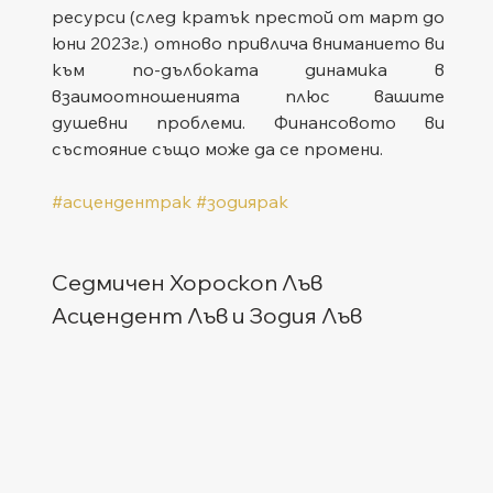
ресурси (след кратък престой от март до 
юни 2023г.) отново привлича вниманието ви 
към по-дълбоката динамика в 
взаимоотношенията плюс вашите 
душевни проблеми. Финансовото ви 
състояние също може да се промени.
#асцендентрак
#зодиярак
Седмичен Хороскоп Лъв
Асцендент Лъв и Зодия Лъв