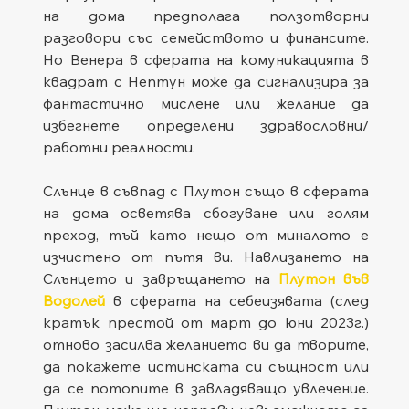
на дома предполага ползотворни 
разговори със семейството и финансите. 
Но Венера в сферата на комуникацията в 
квадрат с Нептун може да сигнализира за 
фантастично мислене или желание да 
избегнете определени здравословни/
работни реалности.
Слънце в съвпад с Плутон също в сферата 
на дома осветява сбогуване или голям 
преход, тъй като нещо от миналото е 
изчистено от пътя ви. Навлизането на 
Слънцето и завръщането на 
Плутон във 
Водолей
 в сферата на себеизявата (след 
кратък престой от март до юни 2023г.) 
отново засилва желанието ви да творите, 
да покажете истинската си същност или 
да се потопите в завладяващо увлечение. 