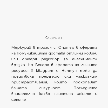
Скорпион
Меркурий в тригон с Юпитер в сферата 
на комуникацията доставя отлични новини 
или отваря разговор за ангажимент/
връзка. Но Венера в сферата на личните 
ресурси в квадрат с Нептун може да 
предизвика преразход или угаждания/
пристрастявания, които подкопават 
вашата сигурност. Погледнете 
внимателно какво наистина искате и 
цените.