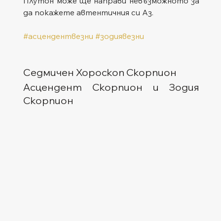
Плутон може ще направи невъзможното за 
да покажете автентичния си Аз.
#асцендентвезни
#зодиявезни
Седмичен Хороскоп Скорпион
Асцендент Скорпион и Зодия 
Скорпион