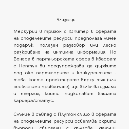
Близнаци
Меркурий в тригон с Юпитер в сферата 
на споделените ресурси предполага личен 
подарък, полезен разговор или лесно 
разкриване на интимна информация. Но 
Венера в партньорската сфера в квадрат 
с Нептун ви предупреждава да държите 
под око партньорите и конкурентите - 
това, което проектирате върху тях (или 
необяснимо привличане), ще включва измама 
и енергия, които подкопават вашата 
кариера/статус.
Слънце в съвпад с Плутон също в сферата 
на споделените ресурси осветява скрити 
въпроси, свързани с дългове, данъци, 