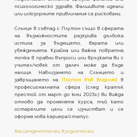
психологическо здраве. Фалшивите идеали 
или илюзорните привличания са рисковани.
Слънце в съвпад с Плутон също в сферата 
на възможностите разкрива дълбока 
истина за бъдещето, вярата или 
убежденията. Крайна или важна повратна 
точка в правни въпроси или връзката ви с 
учител/човек от далеч може да бъде 
налице. Навлизането на Слънцето и 
завръщането на 
Плутон във Водолей
 в 
професионалната сфера (след кратък 
престой от март до юни 2023г.) ви вижда 
отново да променяте курса, тъй като 
остарелите цели се изчистват и се 
оформя нова кариера/статус.
#асценденттелец
#зодиятелец