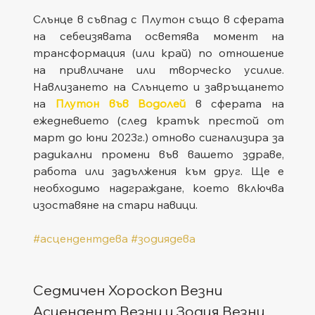
Слънце в съвпад с Плутон също в сферата 
на себеизявата осветява момент на 
трансформация (или край) по отношение 
на привличане или творческо усилие. 
Навлизането на Слънцето и завръщането 
на 
Плутон във Водолей
 в сферата на 
ежедневието (след кратък престой от 
март до юни 2023г.) отново сигнализира за 
радикални промени във вашето здраве, 
работа или задължения към друг. Ще е 
необходимо надграждане, което включва 
изоставяне на стари навици.
#асцендентдева
#зодиядева
Седмичен Хороскоп Везни
Асцендент Везни и Зодия Везни