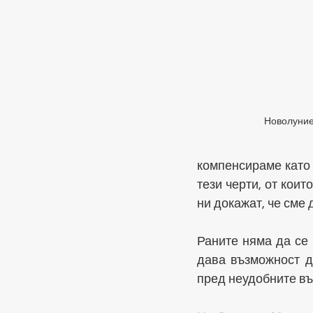
Новолуние
компенсираме като 
тези черти, от коит
ни докажат, че сме 
Раните няма да се 
дава възможност д
пред неудобните въ