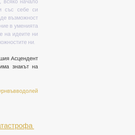
 всяко начало 
 със себе си 
де възможност 
ние в уменията 
 на идеите ни 
можностите ни.
шия Асцендент 
има знакът на 
урнвъвводолей
тастрофа 