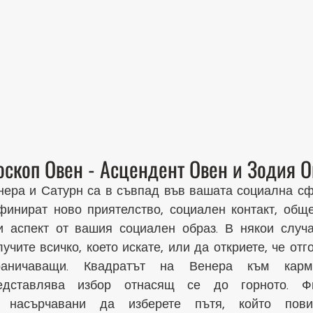
скоп Овен - Асцендент Овен и Зодия О
нера и Сатурн са в съвпад във вашата социална сф
финират ново приятелство, социален контакт, обще
и аспект от вашия социален образ. В някои случ
учите всичко, което искате, или да откриете, че отго
раничаващи. Квадратът на Венера към карми
едставлява избор отнасящ се до горното. Фи
 насърчавани да изберете пътя, който пови