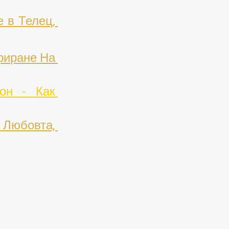
в Телец, 
иране На 
н - Как 
Любовта, 