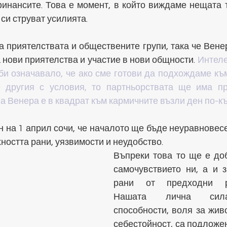
инансите. Това е момент, в който виждаме нещата та
 си струват усилията.
а приятелствата и обществените групи, така че Вене
 нови приятелства и участие в нови общности. 
Интеле
би означавало, че ако сме готови да подхождаме към
 другия с условия, то партньорствата ще има пр
ва Венера е в квадрат към кармичните възли ден по-къ
 на 1 април сочи, че началото ще бъде неуравновесен
остта рани, уязвимости и неудобство.  
Въпреки това то ще е доб
самочувствието ни, а и з
рани от предходни раз
Нашата лична сила
способности, воля за живо
себестойност, са подложе