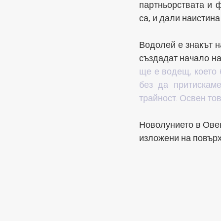
партньорствата и ф
са, и дали наистина
Водолей е знакът н
създадат начало на
ще е водещ, което 
без да притискаме
трайност. Освен то
Новолунието в Овен
изложени на повърхн