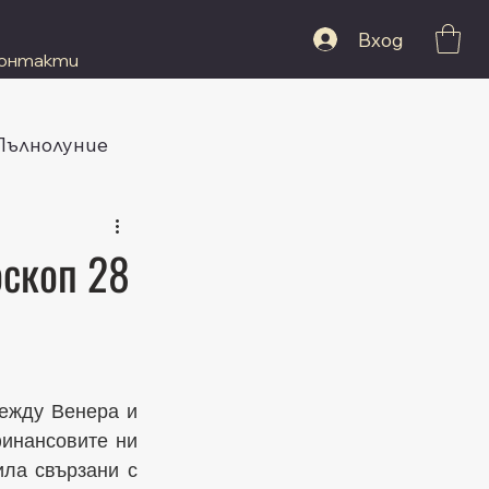
Вход
онтакти
 Пълнолуние
оскоп 28
ежду Венера и 
инансовите ни 
ла свързани с 