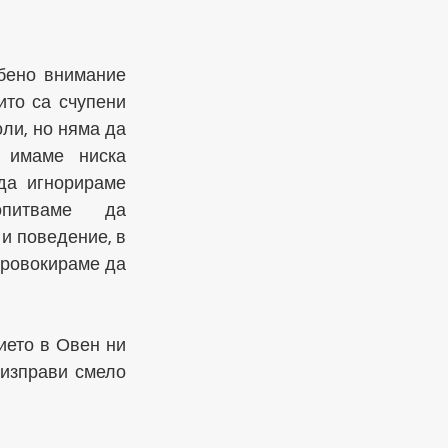
ено внимание 
ито са счупени 
ли, но няма да 
 имаме ниска 
да игнорираме 
итваме да 
и поведение, в 
провокираме да 
ето в Овен ни 
изправи смело 