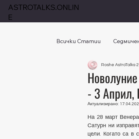
ASTROTALKS.ONLIN
E
Всички Статии
Седмичен
Roshe AstroTalks
2
Новолуние
- 3 Април,
Актуализирано:
17.04.202
Оценено с NaN от
На 28 март Венера
Сатурн ни изправя
цели. Когато са в