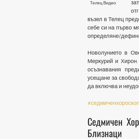
за
Телец Видео
от
възел в Телец пред
себе си на първо м
определяне/дефини
Новолунието в Ов
Меркурий и Хирон. 
осъзнавания пред
усещане за свобода,
да включва и неудо
#седмиченхороско
Седмичен Хор
Близнаци  