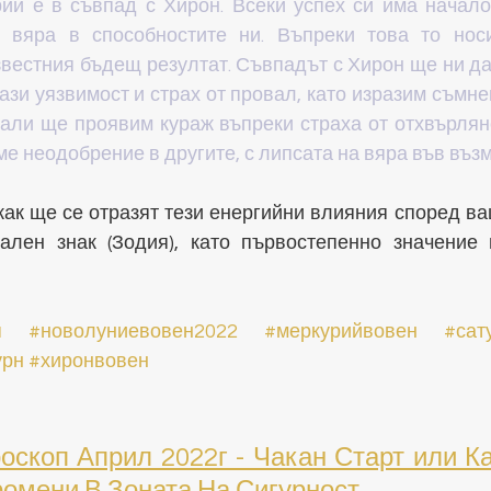
ий е в съвпад с Хирон. Всеки успех си има начало,
 вяра в способностите ни. Въпреки това то носи
звестния бъдещ резултат. Съвпадът с Хирон ще ни да
ази уязвимост и страх от провал, като изразим съмне
дали ще проявим кураж въпреки страха от отхвърляне
е неодобрение в другите, с липсата на вяра във въз
как ще се отразят тези енергийни влияния според ва
лен знак (Зодия), като първостепенно значение 
п
#новолуниевовен2022
#меркурийвовен
#сат
урн
#хиронвовен
оскоп Април 2022г - Чакан Старт или Ка
ромени В Зоната На Сигурност