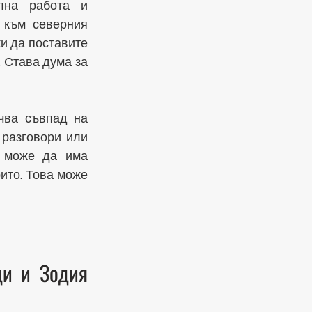
на работа и 
 към северния 
и да поставите 
 Става дума за 
ва съвпад на 
разговори или 
 може да има 
ито. Това може 
и и Зодия 