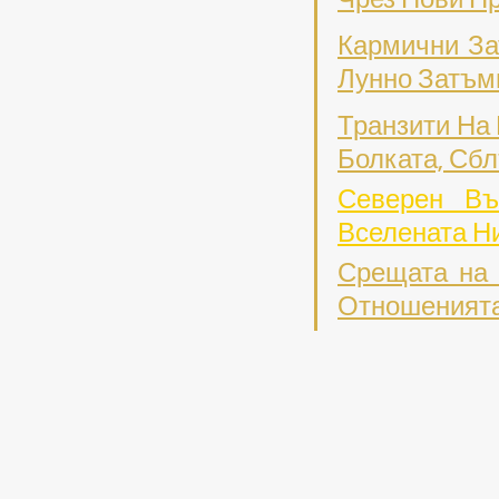
Кармични За
Лунно Затъм
Транзити На
Болката, Сб
Северен Въ
Вселената Н
Срещата на 
Отношенията