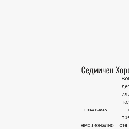
Седмичен Хоро
Ве
де
ил
пол
ог
Овен Видео
пр
емоционално сте