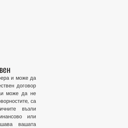
вен
ера и може да 
ствен договор 
аи може да не 
ворностите, са 
чните възли 
нансово или 
шава вашата 