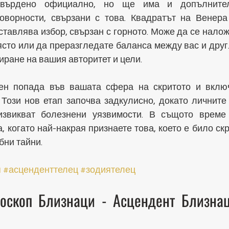
твърдено официално, но ще има и допълнител
говорности, свързани с това. Квадратът на Венера
ставлява избор, свързан с горното. Може да се налож
ясто или да преразгледате баланса между вас и друг.
ране на вашия авторитет и цели.
ен попада във вашата сфера на скритото и включ
Този нов етап започва задкулисно, докато личните 
извикват болезнени уязвимости. В същото време
 когато най-накрая признаете това, което е било скр
бни тайни.
п
#асценденттелец
#зодиятелец
оскоп Близнаци - Асцендент Близнац