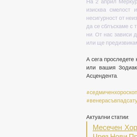
На 2 април Меркур
изисква смелост и
несигурност от неи
да се сблъскаме с т
ни. От нас зависи 
или ще предизвикам
А сега проследете 
или вашия Зодиака
Асцендента.
#седмиченхороско
#венерасъвпадсат
Актуални статии: 
Месечен Хор
Чрез Нови П