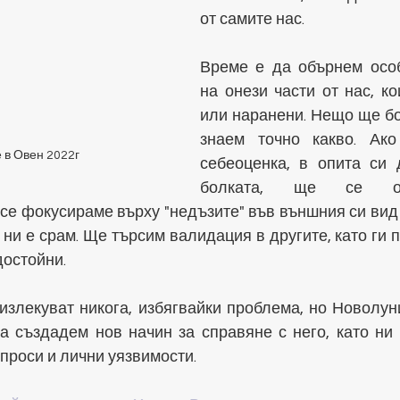
от самите нас. 
Време е да обърнем особ
на онези части от нас, ко
или наранени. Нещо ще бо
знаем точно какво. Ако
 в Овен 2022г
себеоценка, в опита си 
болката, ще се оп
се фокусираме върху "недъзите" във външния си вид 
о ни е срам. Ще търсим валидация в другите, като ги 
достойни.
излекуват никога, избягвайки проблема, но Новолуни
а създадем нов начин за справяне с него, като ни 
проси и лични уязвимости.