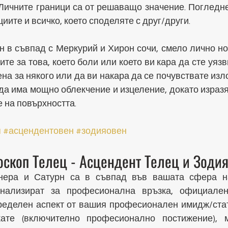
Личните граници са от решаващо значение. Погледне
иите и всичко, което споделяте с друг/други.
 в съвпад с Меркурий и Хирон сочи, смело лично нов
те за това, което боли или което ви кара да сте уязв
а за някого или да ви накара да се почувствате изло
да има мощно облекчение и изцеление, докато изразя
е на повърхността.
п
#асцендентовен
#зодияовен
скоп Телец - Асцендент Телец и Зоди
нера и Сатурн са в съвпад във вашата сфера на
гнализират за професионална връзка, официален
ределен аспект от вашия професионален имидж/статус
кате (включително професионално постижение), 