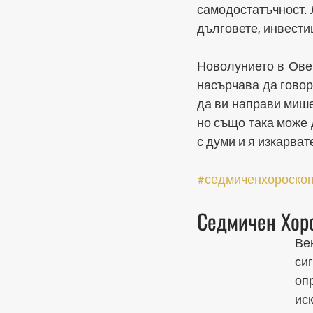
самодостатъчност. 
дълговете, инвестиц
Новолунието в Овен
насърчава да говори
да ви направи мишен
но също така може 
с думи и я изкарват
#седмиченхороско
Седмичен Хоро
Ве
си
оп
ис