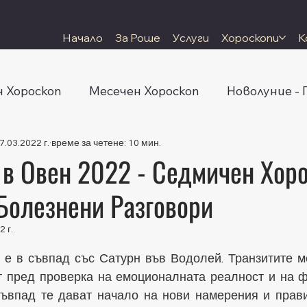
Начало
За Роше
Услуги
Хороскопи
К
 Хороскоп
Месечен Хороскоп
Новолуние -
7.03.2022 г.
време за четене: 10 мин.
 в Овен 2022 - Седмичен Хор
 Болезнени Разговори
2 г.
 5 звезди.
 е в съвпад със Сатурн във Водолей. Транзитите м
т пред проверка на емоционалната реалност и на ф
 съвпад те дават начало на нови намерения и прави