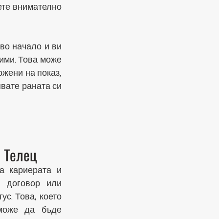
те внимателно 
о начало и ви 
ими. Това може 
жени на показ, 
вате раната си 
я Телец
 кариерата и 
 договор или 
. Това, което 
може да бъде 