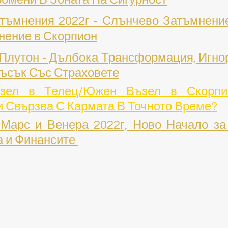
тъмнения 2022г - Слънчево Затъмнение 
нение в Скорпион
 Плутон - Дълбока Трансформация, Игнор
лъсък Със Страховете
зел в Телец/Южен Възел в Скорпио
и Свързва С Кармата В Точното Време?
Марс и Венера 2022г, Ново Начало за 
 и Финансите 