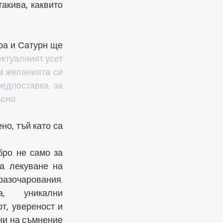
кива, каквито 
ра и Сатурн ще 
ктуалният усет 
 желанията си 
едпоставка за 
сно.
о, тъй като са 
ро не само за 
а лекуване на 
очарования. 
, уникални 
т, увереност и 
ни на съмнение 