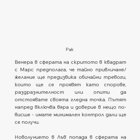
Рак
Венера в сферата на скритото в квадрат 
с Марс предполага, че тайно привличане/
желание ще предизвика обичайни тревоги, 
които ще се проявят като спорове, 
раздразнителност или опити да 
отстоявате своята гледна точка. Пътят 
напред включва вяра и доверие в нещо по-
висше - имате минимален контрол дали ще 
се получи.
Новолунието в Лъв попада в сферата на 