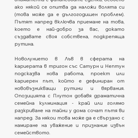
ако някой се опитва да наложи волята си 
(това може да е дългогодишен проблем). 
Пътят напред включва приемане на това, 
което е най-добро за вас, докато 
създавате своя собствена, подкрепяща 
рутина.
Новолунието в Лъв в сферата на 
кариерата в тригон със Сатурн и Нептун 
подсказва нова работа, проект или 
кариерен път, който е дефиниран от 
нововъзникващи рутини и вярвания. 
Опозицията с Плутон добавя драматична 
семейна кулминация - край или голямо 
разкриване на тайни у дома сочат пътя ви 
напред. За някои това може да е свързано с 
намиране на уважение и признание извън 
семейството.