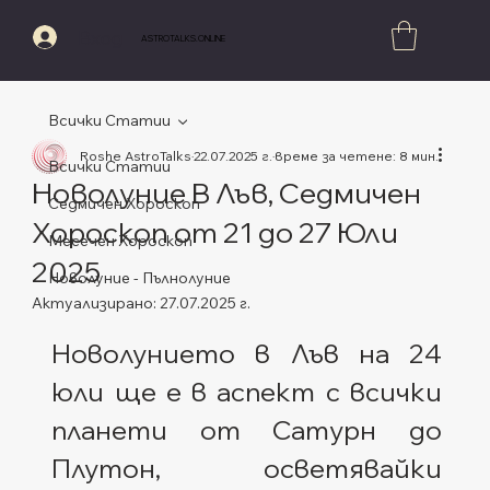
Вход
ASTROTALKS.ONLINE
Всички Статии
Roshe AstroTalks
22.07.2025 г.
време за четене: 8 мин.
Всички Статии
Новолуние В Лъв, Седмичен
Седмичен Хороскоп
Хороскоп от 21 до 27 Юли
Месечен Хороскоп
2025
Новолуние - Пълнолуние
Актуализирано:
27.07.2025 г.
Оценено с NaN от 5 звезди.
Новолунието в Лъв на 24 
юли ще е в аспект с всички 
планети от Сатурн до 
Плутон, осветявайки 