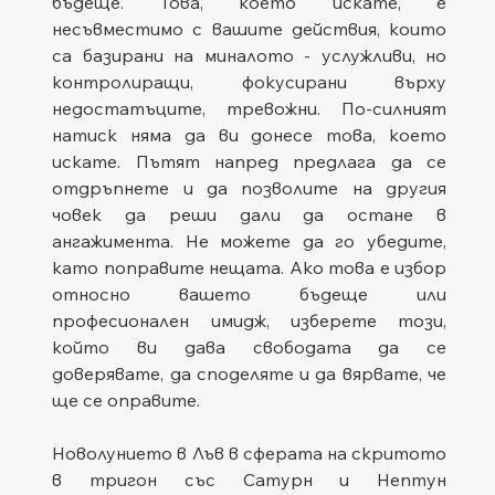
бъдеще. Това, което искате, е 
несъвместимо с вашите действия, които 
са базирани на миналото - услужливи, но 
контролиращи, фокусирани върху 
недостатъците, тревожни. По-силният 
натиск няма да ви донесе това, което 
искате. Пътят напред предлага да се 
отдръпнете и да позволите на другия 
човек да реши дали да остане в 
ангажимента. Не можете да го убедите, 
като поправите нещата. Ако това е избор 
относно вашето бъдеще или 
професионален имидж, изберете този, 
който ви дава свободата да се 
доверявате, да споделяте и да вярвате, че 
ще се оправите.
Новолунието в Лъв в сферата на скритото 
в тригон със Сатурн и Нептун 