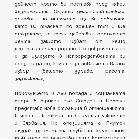
дейност, което ви поставя пред някои 
възможности. Скрити действия/тревоги, 
основани на миналото, ще ви повлияят, 
като ви тласнат по грешен път и ще 
откриете, че тези действия пропускат 
целта, защото идват от нещо 
неосъзнато/игнорирано. По-добрият начин 
е да излезете в непосредствената си 
среда и да позволите да повлияе на вашия 
избор (вашето здраве, работа, 
задължения).
Новолунието в Лъв попада в социалната 
сфера в тригон със Сатурн и Нептун 
представя нова страница в отношенията, 
която е закотвена от взаимен ангажимент 
и вярвания. Но опозицията с Плутон 
създава драматична и публична кулминация, 
тъй като се разкрива нещо корумпирано 