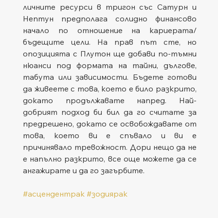
личните ресурси в тригон със Сатурн и 
Нептун предполага солидно финансово 
начало по отношение на кариерата/
бъдещите цели. На прав път сте, но 
опозицията с Плутон ще добави по-тъмни 
нюанси под формата на тайни, дългове, 
табута или зависимости. Бъдете готови 
да живеете с това, което е било разкрито, 
докато продължавате напред. Най-
добрият подход би бил да го считате за 
предрешено, докато се освобождавате от 
това, което ви е спъвало и ви е 
причинявало тревожност. Дори нещо да не 
е напълно разкрито, все още можете да се 
ангажирате и да го загърбите.
#асцендентрак
#зодиярак