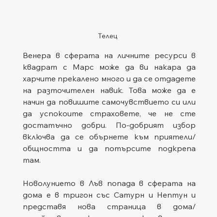
Телец
Венера в сферата на личните ресурси в 
квадрат с Марс може да ви накара да 
харчите прекалено много и да се отдадете 
на разточителен навик. Това може да е 
начин да повишите самочувствието си или 
да успокоите страховете, че не сте 
достатъчно добри. По-добрият избор 
включва да се обърнете към приятели/
общността и да потърсите подкрепа 
там.
Новолунието в Лъв попада в сферата на 
дома е в тригон със Сатурн и Нептун и 
представя нова страница в дома/