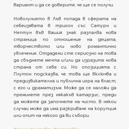
вариант и да се доверите, че ще се получи.
Новолунието в Лъв попада в сферата на 
себеизявата в тригон със Сатурн и 
Нептун във вашия знак разпалва нова 
страница по отношение на децата, 
творчеството или ново романтично 
увлечение. Отдадени сте сериозно на това 
да сбъднете мечта и/или да изразите нова 
страна от себе си. Но опозицията с 
Плутон подсказва, че това ще включва и 
предизвикателна и публична игра на власт, 
с его и драматизъм. Може да се наложи да 
преминете през някакъв катарзис, преди 
да можете да започнете на чисто. В някои 
случаи може да има разкриване на корупция 
или опит на някого да ви събори.
#асцендентовен
#зодияовен