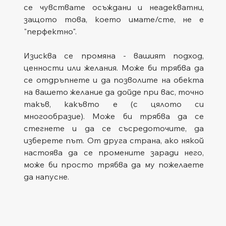
се чувствате осъждани и неадекватни, 
защото това, което имате/сте, не е 
"перфектно".
Изисква се промяна - вашият подход, 
ценности или желания. Може би трябва да 
се отдръпнете и да позволите на обекта 
на вашето желание да дойде при вас, точно 
такъв, какъвто е (с цялото си 
многообразие). Може би трябва да се 
стегнете и да се съсредоточите, да 
изберете път. От друга страна, ако някой 
настоява да се промените заради него, 
може би просто трябва да му пожелаете 
да напусне.