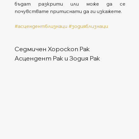
бъдат разкрити или може да се 
почувствате притиснати да ги изкажете.
#асцендентблизнаци
#зодияблизнаци
Седмичен Хороскоп Рак
Асцендент Рак и Зодия Рак  