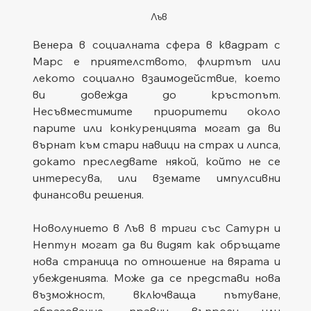
Лъв
Венера в социалната сфера в квадрат с 
Марс е приятелството, флиртът или 
лекото социално взаимодействие, което 
ви довежда до кръстопът. 
Несъвместимите приоритети около 
парите или конкуренцията могат да ви 
върнат към стари навици на страх и липса, 
докато преследвате някой, който не се 
интересува, или вземате импулсивни 
финансови решения.
Новолунието в Лъв в триги със Сатурн и 
Нептун могат да ви видят как обръщате 
нова страница по отношение на вярата и 
убежденията. Може да се представи нова 
възможност, включваща пътуване, 
образование, правни въпроси или 