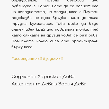
публикуване. Готови сте да се посветите 
на непознатото, но опозицията с Плутон 
подсказва, че една връзка също достига 
трудна кулминация. Това може да бъде 
интензивен край или повратна точка, тъй 
като сянката на другия човек се разкрива. 
Помислете колко сила сте проектирали 
върху него.
#асцендентлъв
#зодиялъв
Седмичен Хороскоп Дева
Асцендент Дева и Зодия Дева