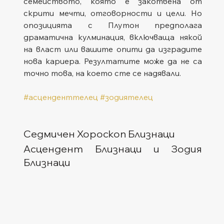
семейството, която е закотвена от 
скрити мечти, отговорности и цели. Но 
опозицията с Плутон предполага 
драматична кулминация, включваща някой 
на власт или вашите опити да изградите 
нова кариера. Резултатите може да не са 
точно това, на което сте се надявали.
#асценденттелец
#зодиятелец
Седмичен Хороскоп Близнаци
Асцендент Близнаци и Зодия 
Близнаци  