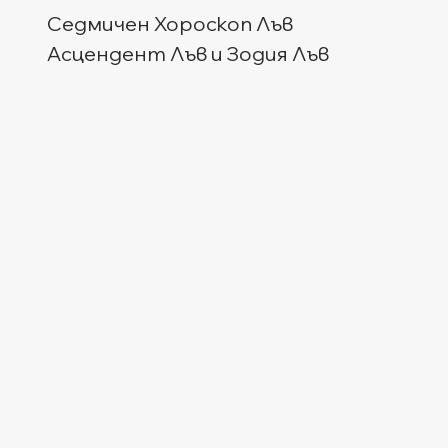
Седмичен Хороскоп Лъв
Асцендент Лъв и Зодия Лъв