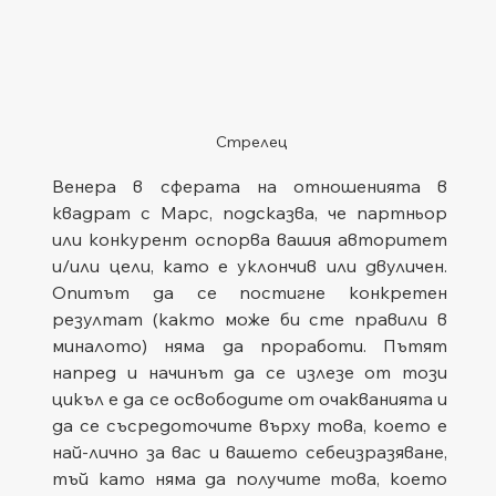
Стрелец 
Венера в сферата на отношенията в 
квадрат с Марс, подсказва, че партньор 
или конкурент оспорва вашия авторитет 
и/или цели, като е уклончив или двуличен. 
Опитът да се постигне конкретен 
резултат (както може би сте правили в 
миналото) няма да проработи. Пътят 
напред и начинът да се излезе от този 
цикъл е да се освободите от очакванията и 
да се съсредоточите върху това, което е 
най-лично за вас и вашето себеизразяване, 
тъй като няма да получите това, което 