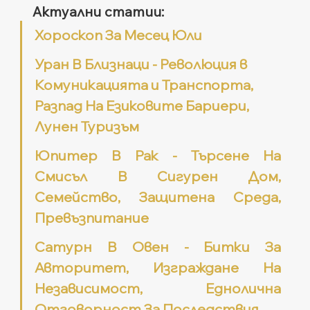
Актуални статии:
Хороскоп За Месец Юли
Уран В Близнаци - Революция в 
Комуникацията и Транспорта, 
Разпад На Езиковите Бариери, 
Лунен Туризъм
Юпитер В Рак - Търсене На 
Смисъл В Сигурен Дом, 
Семейство, Защитена Среда, 
Превъзпитание
Сатурн В Овен - Битки За 
Авторитет, Изграждане На 
Независимост, Еднолична 
Отговорност За Последствия