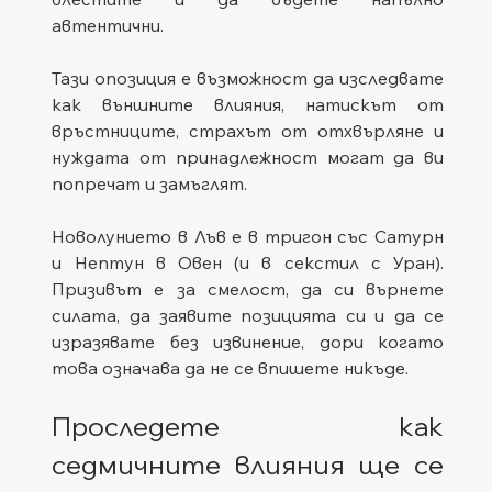
автентични. 
Тази опозиция е възможност да изследвате 
как външните влияния, натискът от 
връстниците, страхът от отхвърляне и 
нуждата от принадлежност могат да ви 
попречат и замъглят. 
Новолунието в Лъв е в тригон със Сатурн 
и Нептун в Овен (и в секстил с Уран). 
Призивът е за смелост, да си върнете 
силата, да заявите позицията си и да се 
изразявате без извинение, дори когато 
това означава да не се впишете никъде.
Проследете как 
седмичните влияния ще се 