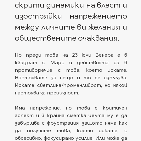
скрити динамики на власт и 
изостряйки напрежението 
между личните ви желания и 
обществените очаквания.
Но преди това на 23 юли Венера е в 
квадрат с Марс и действията са в 
противоречие с това, което искате. 
Настоявате за нещо и то се изплъзва. 
Искате светлина/променливост, но някой 
настоява за прецизност.
Има напрежение, но това е критичен 
аспект и в крайна сметка целта му е да 
завършва с фрустрация, защото няма как 
да получите това, което искате, с 
обсесивно, фокусирано усилие. Или може да 