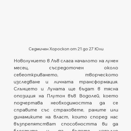
Седмичен Хороскоп от 21 до 27 Юли
Новолунието в Лъв слага началото на лунен 
месец, съсредоточен около 
себеоткриването, творческото 
изследване и личната трансформация. 
Слънцето и Луната ще бъдат в тясна 
опозиция на Плутон във Водолей, което 
подчертава необходимостта да се 
справите със страховете, раните или 
динамиките на власт, които според нас 
възпрепятстват способността ви да 
блестите и да бъдете напълно 