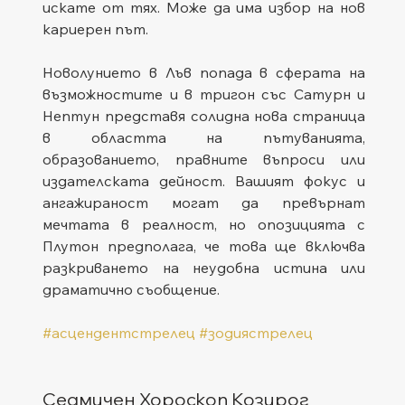
искате от тях. Може да има избор на нов 
кариерен път.
Новолунието в Лъв попада в сферата на 
възможностите и в тригон със Сатурн и 
Нептун представя солидна нова страница 
в областта на пътуванията, 
образованието, правните въпроси или 
издателската дейност. Вашият фокус и 
ангажираност могат да превърнат 
мечтата в реалност, но опозицията с 
Плутон предполага, че това ще включва 
разкриването на неудобна истина или 
драматично съобщение.
#асцендентстрелец
#зодиястрелец
Седмичен Хороскоп Козирог