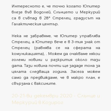
Интересното е, че точно когато Юпитер 
влезе във Водолей, Слънцето и Меркурий 
са в съвпад в 28° Стрелец, градусът на 
Галактическия център.
Нека не забравяме, че Юпитер управлява 
Стрелец, а Юпитер вече е в 3-тия знак от 
Стрелец (равнява се на сферата на 
комуникацията), . Можем да очакваме някои 
големи новини и разкрития около тази 
дата. Тази новина почти ще зададе тона за 
цялата следваща година. Засега можем 
само да предвиждаме, че в макро план, е 
свързана с ваксините.
20-21-ви декември 2020 - Слънце и 
Меркурий в Козирог