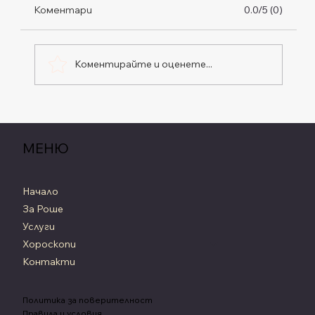
Коментари
0.0/5 (0)
Коментирайте и оценете...
Северен Възел във Водолей, Южен
Възел в Лъв: Индивидът в Служба на
МЕНЮ
Бъдещето (2026–2028)
Начало
За Роше
Услуги
Хороскопи
Контакти
Политика за поверителност
Правила и условия