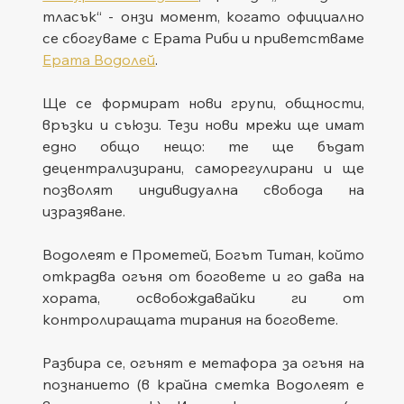
тласък“ - онзи момент, когато официално 
се сбогуваме с Ерата Риби и приветстваме 
Ерата Водолей
.
Ще се формират нови групи, общности, 
връзки и съюзи. Тези нови мрежи ще имат 
едно общо нещо: те ще бъдат 
децентрализирани, саморегулирани и ще 
позволят индивидуална свобода на 
изразяване.
Водолеят е Прометей, Богът Титан, който 
открадва огъня от боговете и го дава на 
хората, освобождавайки ги от 
контролиращата тирания на боговете.
Разбира се, огънят е метафора за огъня на 
познанието (в крайна сметка Водолеят е 