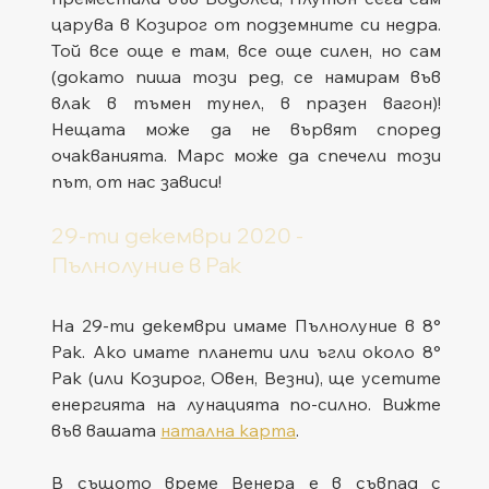
царува в Козирог от подземните си недра. 
Той все още е там, все още силен, но сам 
(докато пиша този ред, се намирам във 
влак в тъмен тунел, в празен вагон)! 
Нещата може да не вървят според 
очакванията. Марс може да спечели този 
път, от нас зависи!
29-ти декември 2020 - 
Пълнолуние в Рак
На 29-ти декември имаме Пълнолуние в 8° 
Рак. Ако имате планети или ъгли около 8° 
Рак (или Козирог, Овен, Везни), ще усетите 
енергията на лунацията по-силно. Вижте 
във вашата 
натална карта
. 
В същото време Венера е в съвпад с 