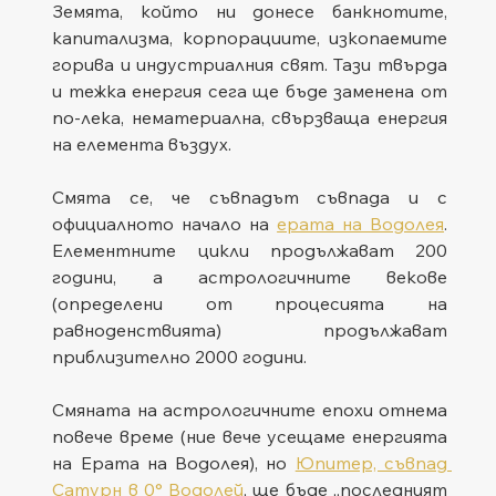
Земята, който ни донесе банкнотите, 
капитализма, корпорациите, изкопаемите 
горива и индустриалния свят. Тази твърда 
и тежка енергия сега ще бъде заменена от 
по-лека, нематериална, свързваща енергия 
на елемента въздух.
Смята се, че съвпадът съвпада и с 
официалното начало на 
ерата на Водолея
. 
Елементните цикли продължават 200 
години, а астрологичните векове 
(определени от процесията на 
равноденствията) продължават 
приблизително 2000 години.
Смяната на астрологичните епохи отнема 
повече време (ние вече усещаме енергията 
на Ерата на Водолея), но 
Юпитер, съвпад 
Сатурн в 0° Водолей
, ще бъде „последният 