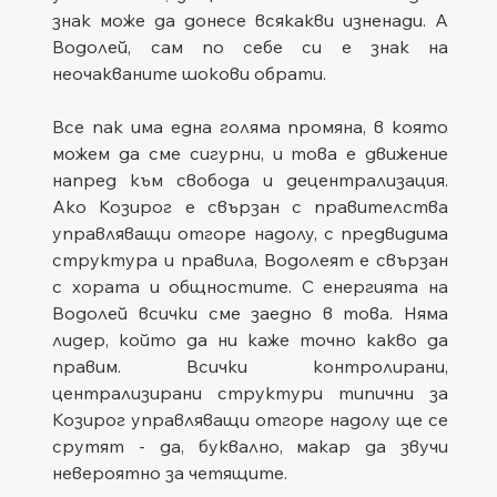
знак може да донесе всякакви изненади. А 
Водолей, сам по себе си е знак на 
неочакваните шокови обрати.
Все пак има една голяма промяна, в която 
можем да сме сигурни, и това е движение 
напред към свобода и децентрализация. 
Ако Козирог е свързан с правителства 
управляващи отгоре надолу, с предвидима 
структура и правила, Водолеят е свързан 
с хората и общностите. С енергията на 
Водолей всички сме заедно в това. Няма 
лидер, който да ни каже точно какво да 
правим. Всички контролирани, 
централизирани структури типични за 
Козирог управляващи отгоре надолу ще се 
срутят - да, буквално, макар да звучи 
невероятно за четящите.