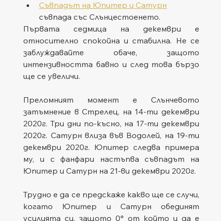
Съвпадът на Юпитер и Сатурн
съвпада със Слънцестоенето.
Първата седмица на декември е 
относително спокойна и стабилна. Не се 
заблуждавайте обаче, защото 
интензивността бавно и след това бързо 
ще се увеличи.
Преломният момент е Слънчевото 
затъмнение в Стрелец, на 14-ти декември 
2020г. Три дни по-късно, на 17-ти декември 
2020г. Сатурн влиза във Водолей, на 19-ти 
декември 2020г. Юпитер следва примера 
му, и с фанфари настъпва съвпадът на 
Юпитер и Сатурн на 21-ви декември 2020г.
Трудно е да се предскаже какво ще се случи, 
когато Юпитер и Сатурн обединят 
усилията си, защото 0° от който и да е 