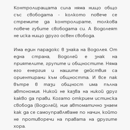
Контролиращата сила няма нищо общо 
със свободата - колкото повече се 
стремите да контролирате, толкова 
повече губите свободата си. А Водолеят 
не иска нищо друго освен свобода.
Има един парадокс в знака на Водолея. От 
една страна, Водолей е знак на 
приятелите, групите и общностите. Няма 
его енергия и нашите действия са 
ориентирани към общността. И все пак 
вътре в тази общност има пълна 
автономия. Никой не казва на никой друг 
какво да прави. Когато открием истинска 
свобода (Водолей), ние автоматично знаем 
как да се самоуправляваме по начин, който 
не противоречи на правата на другите 
хора.