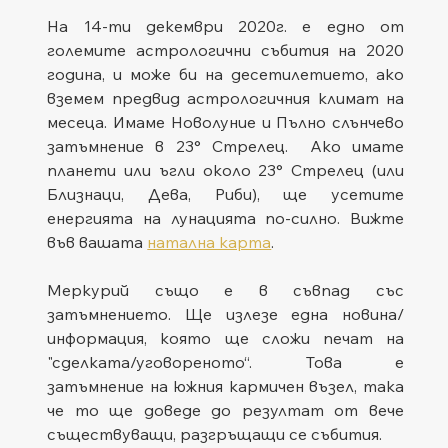
На 14-ти декември 2020г. е едно от 
големите астрологични събития на 2020 
година, и може би на десетилетието, ако 
вземем предвид астрологичния климат на 
месеца. Имаме Новолуние и Пълно слънчево 
затъмнение в 23° Стрелец.  Ако имате 
планети или ъгли около 23° Стрелец (или 
Близнаци, Дева, Риби), ще усетите 
енергията на лунацията по-силно. Вижте 
във вашата 
натална карта
. 
Меркурий също е в съвпад със 
затъмнението. Ще излезе една новина/
информация, която ще сложи печат на 
"сделката/уговореното“. Това е 
затъмнение на южния кармичен възел, така 
че то ще доведе до резултат от вече 
съществуващи, разгръщащи се събития.