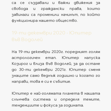
са се създавали и важни движения за 
свобода и граждански права, които 
завинаги са променили начинът, по който 
функционира нашето общество.
19-ти декември 2020 - Юпитер 
във Водолей
На 19-ти декември 2020г. поредният голям 
астрологичен етап. Юпитер напуска 
Козирог и влиза във Водолей, за да остане 
до 30-ти декември 2021г. Юпитер сменя 
знаците само веднъж годишно и когато го 
направи, това е си е събитие.
Юпитер е най-голямата планета в нашата 
слънчева система и определя темите, 
тенденциите и фокуса за годината.