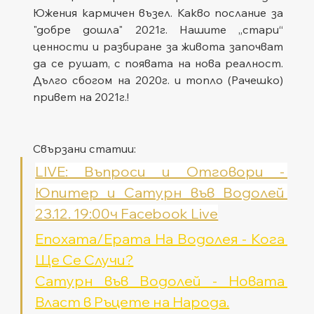
Южения кармичен възел. Какво послание за 
"добре дошла" 2021г. Нашите „стари“ 
ценности и разбиране за живота започват 
да се рушат, с появата на нова реалност. 
Дълго сбогом на 2020г. и топло (Рачешко) 
привет на 2021г.!
Свързани статии:
LIVE: Въпроси и Отговори - 
Юпитер и Сатурн във Водолей 
23.12. 19:00ч Facebook Live
Епохата/Ерата На Водолея - Кога 
Ще Се Случи?
Сатурн във Водолей - Новата 
Власт в Ръцете на Народа.