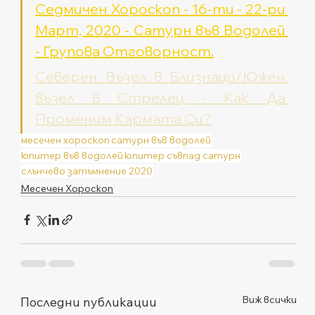
Седмичен Хороскоп - 16-ти - 22-ри 
Март, 2020 - Сатурн във Водолей 
- Групова Отговорност.
Северен Възел в Близнаци/Южен 
възел в Стрелец - Как Да 
Променим Кармата Си?
месечен хороскоп
сатурн във водолей
юпитер във водолей
юпитер съвпад сатурн
слънчево затъмнение 2020
Месечен Хороскоп
Виж всички
Последни публикации