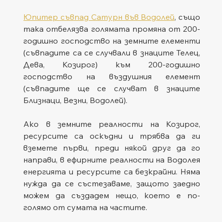
Юпитер съвпад Сатурн във Водолей
, също 
така отбелязва голямата промяна от 200-
годишно господство на земните елементи 
(съвпадите са се случвали в знаците Телец, 
Дева, Козирог) към 200-годишно 
господство на въздушния елемент 
(съвпадите ще се случват в знаците 
Близнаци, Везни, Водолей).  
Ако в земните реалности на Козирог, 
ресурсите са оскъдни и трябва да ги 
вземете първи, преди някой друг да го 
направи, в ефирните реалности на Водолея 
енергията и ресурсите са безкрайни. Няма 
нужда да се състезаваме, защото заедно 
можем да създадем нещо, което е по-
голямо от сумата на частите.