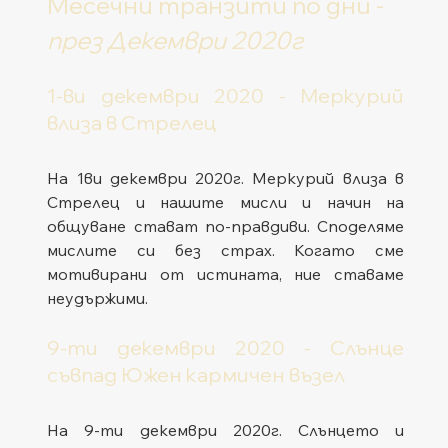
Месечни транзити по дни - 
през Декември 2020г
1-ви декември 2020 - Меркурий 
влиза в Стрелец
На 1ви декември 2020г. Меркурий влиза в 
Стрелец и нашите мисли и начин на 
общуване стават по-правдиви. Споделяме 
мислите си без страх. Когато сме 
мотивирани от истината, ние ставаме 
неудържими.
9-ти декември 2020 - Слънце 
съвпад Южен кармичен възел
На 9-ти декември 2020г. Слънцето и 