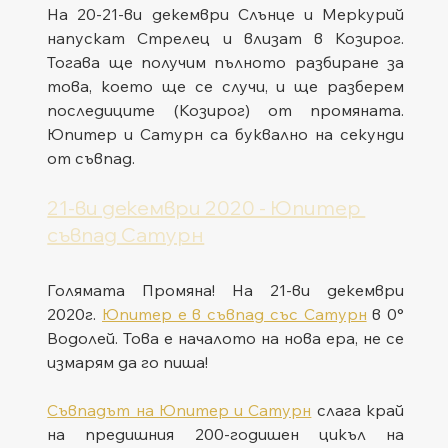
На 20-21-ви декември Слънце и Меркурий 
напускат Стрелец и влизат в Козирог. 
Тогава ще получим пълното разбиране за 
това, което ще се случи, и ще разберем 
последиците (Козирог) от промяната. 
Юпитер и Сатурн са буквално на секунди 
от съвпад.
21-ви декември 2020 - Юпитер 
съвпад Сатурн
Голямата Промяна! На 21-ви декември 
2020г. 
Юпитер е в съвпад със Сатурн
 в 0° 
Водолей. Това е началото на нова ера, не се 
измарям да го пиша!
Съвпадът на Юпитер и Сатурн
 слага край 
на предишния 200-годишен цикъл на 