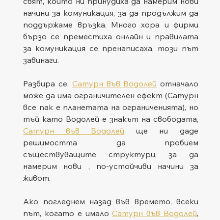
свят, които ни принудиха да намерим нови 
начини за комуникация, за да продължим да 
поддържаме връзка. Много хора и фирми 
бързо се преместиха онлайн и правилата 
за комуникация се пренаписаха, този път 
завинаги.
Разбира се, 
Сатурн във Водолей
 отначало 
може да има ограничителен ефект (Сатурн 
все пак е планетата на ограниченията), но 
тъй като Водолей е знакът на свободата, 
Сатурн във Водолей
 ще ни даде 
решимостта да пробием 
съществуващите структури, за да 
намерим нови , по-устойчиви начини за 
живот.
Ако погледнем назад във времето, всеки 
път, когато е имало 
Сатурн във Водолей
, 