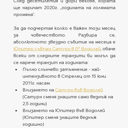
След десетилетия и дори векове, хората 
ще наричат 2020г. „годината на голямата 
промяна“. 
За да подчертая колко е важен този месец 
за човечеството. Разбира се, 
абсолютното звездно събитие на месеца е 
Юпитер съвпад Сатурн в 0° Водолей
, обаче 
всеки от следните транзити би могъл да 
се нарече транзит на годината:
Пълно слънчево затъмнение - най-
интензивното в Стрелец от 15 юни 
2011г. насам.
Влизането на 
Сатурн във Водолей
(Сатурн сменя знаците само веднъж на 
2,5 години)
Влизането на Юпитер във Водолей 
(Юпитер сменя знаците веднъж 
годишно)