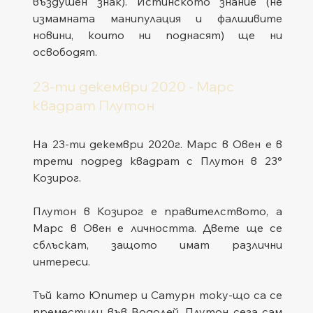
въздушен знак). Истинското знание (не 
измамната манипулация и фалшивите 
новини, които ни поднасят) ще ни 
освободят.
23-ти декември 2020 - Марс 
квадрат Плутон
На 23-ти декември 2020г. Марс в Овен е в 
трети подред квадрат с Плутон в 23° 
Козирог.
Плутон в Козирог е правителството, а 
Марс в Овен е личността. Двете ще се 
сблъскат, защото имат различни 
интереси.
Тъй като Юпитер и Сатурн току-що са се 
преместили във Водолей, Плутон сега сам 