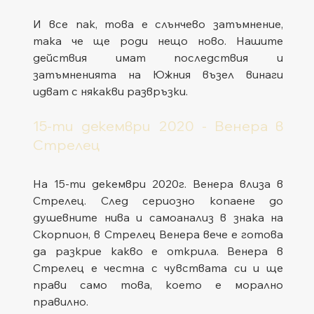
И все пак, това е слънчево затъмнение, 
така че ще роди нещо ново. Нашите 
действия имат последствия и 
затъмненията на Южния възел винаги 
идват с някакви развръзки.
15-ти декември 2020 - Венера в 
Стрелец
На 15-ти декември 2020г. Венера влиза в 
Стрелец. След сериозно копаене до 
душевните нива и самоанализ в знака на 
Скорпион, в Стрелец Венера вече е готова 
да разкрие какво е открила. Венера в 
Стрелец е честна с чувствата си и ще 
прави само това, което е морално 
правилно.