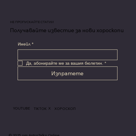
НЕ ПРОПУСКАЙТЕ СТАТИИ
Получавайте известие за нови хороскопи
Имейл
*
Да, абонирайте ме за вашия бюлетин.
*
Изпратете
YOUTUBE
X
TIKTOK
ХОРОСКОП
© 2025 от AstroTalks.Online