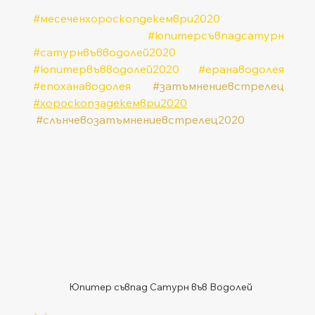
#месеченхороскопдекември2020
#юпитерсъвпадсатурн
#сатурнвъвводолей2020
#юпитервъвводолей2020
#еранаводолея
#епоханаводолея
#затъмнениевстрелец
#хороскопзадекември2020
#слънчевозатъмнениевстрелец2020
Юпитер съвпад Сатурн във Водолей