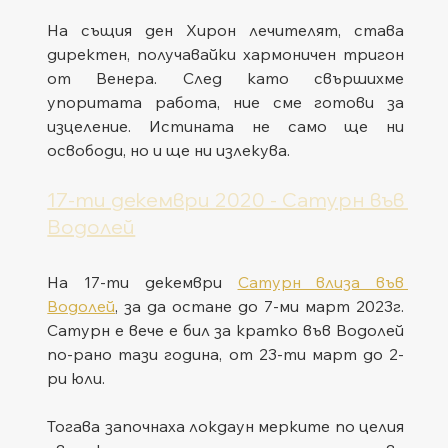
На същия ден Хирон лечителят, става 
директен, получавайки хармоничен тригон 
от Венера. След като свършихме 
упоритата работа, ние сме готови за 
изцеление. Истината не само ще ни 
освободи, но и ще ни излекува.
17-ти декември 2020 - Сатурн във 
Водолей
На 17-ти декември 
Сатурн влиза във 
Водолей
, за да остане до 7-ми март 2023г. 
Сатурн е вече е бил за кратко във Водолей 
по-рано тази година, от 23-ти март до 2-
ри юли.
Тогава започнаха локдаун мерките по целия 