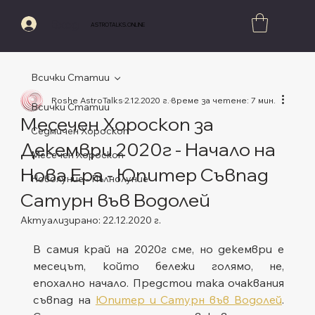
Вход
ASTROTALKS.ONLINE
Всички Статии
Roshe AstroTalks
2.12.2020 г.
време за четене: 7 мин.
Всички Статии
Месечен Хороскоп за
Седмичен Хороскоп
Декември 2020г - Начало на
Месечен Хороскоп
Нова Ера - Юпитер Съвпад
Новолуние - Пълнолуние
Сатурн във Водолей
Актуализирано:
22.12.2020 г.
Оценено с NaN от 5 звезди.
В самия край на 2020г сме, но декември е 
месецът, който бележи голямо, не, 
епохално начало. Предстои така очаквания 
съвпад на 
Юпитер и Сатурн във Водолей
. 