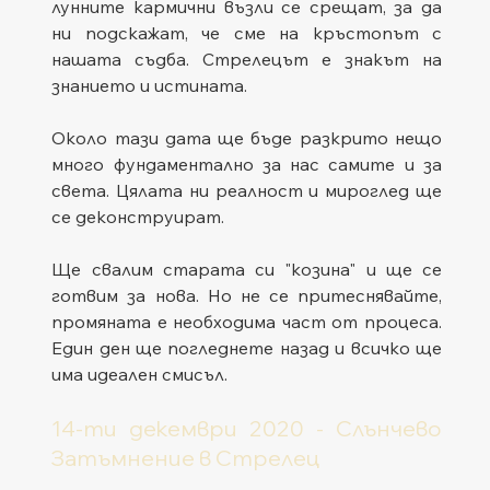
лунните кармични възли се срещат, за да 
ни подскажат, че сме на кръстопът с 
нашата съдба. Стрелецът е знакът на 
знанието и истината.
Около тази дата ще бъде разкрито нещо 
много фундаментално за нас самите и за 
света. Цялата ни реалност и мироглед ще 
се деконструират.
Ще свалим старата си "козина" и ще се 
готвим за нова. Но не се притеснявайте, 
промяната е необходима част от процеса. 
Един ден ще погледнете назад и всичко ще 
има идеален смисъл.
14-ти декември 2020 - Слънчево 
Затъмнение в Стрелец