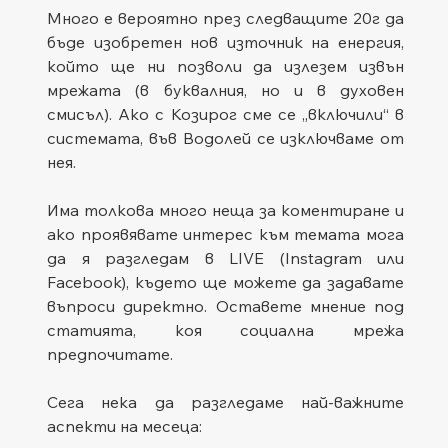
Много е вероятно през следващите 20г да 
бъде изобретен нов източник на енергия, 
който ще ни позволи да излезем извън 
мрежата (в буквалния, но и в духовен 
смисъл). Ако с Козирог сме се „включили“ в 
системата, във Водолей се изключваме от 
нея.
Има толкова много неща за коментиране и 
ако проявявате интерес към темата мога 
да я разгледам в LIVE (Instagram или 
Facebook), където ще можете да задавате 
въпроси директно. Оставете мнение под 
статията, коя социална мрежа 
предпочитате. 
Сега нека да разгледаме най-важните 
аспекти на месеца: