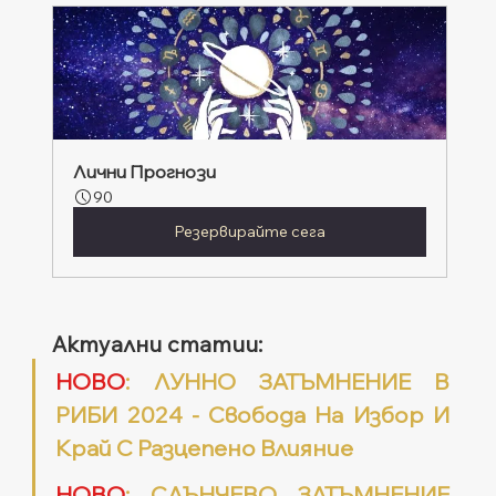
Лични Прогнози
90
Резервирайте сега
Актуални статии:
НОВО
: ЛУННО ЗАТЪМНЕНИЕ В 
РИБИ 2024 - Свобода На Избор И 
Край С Разцепено Влияние
НОВО
: СЛЪНЧЕВО ЗАТЪМНЕНИЕ 