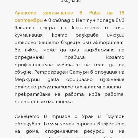
Близнаци
Лунното затъмнение в Риби на 18 
септември
 е в съвпад с Нептун попада във 
вашата сфера на кариерата и сочи 
кулминация, която разкрива илюзии 
относно вашето бъдеще или авторитет. 
За някои може да има надхвърляне на 
определени правила, когато 
професионална мечта е на път да се 
сбъдне. Ретрограден Сатурн в опозиция на 
Меркурий дава официално изявление 
относно резултатите от затъмнението - 
прекратяване на работа, нова работа, 
постижение или титла.
Слънцето в тригон с Уран и Плутон 
образуват Голям земен тригон в сферите 
на дома, споделените ресурси и на 