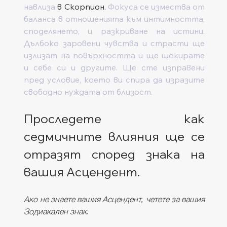
навлиза 
в Скорпион. 
Фокуса се измества от 
баланса в отношенията към интимността, 
споделянето, и разкриване на истини. 
Дълбоко заровени чувства и страсти ще 
излизат на повърхността и ще шокирате 
и себе си и другите. Ще сте изправени 
пред условие, което ви спира да изразите 
свободно нуждата от близост.
Проследете как 
седмичните влияния ще се 
отразят според знака на 
вашия Асцендент. 
Ако не знаете вашия Асцендент, четете за вашия 
Зодиакален знак.