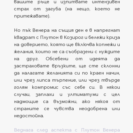
вашите ръце и изпитвате интензивен 
страх от загуба (на нещо, което не 
притежавате).
Но пък Венера на същия ден е в напрегнат 
квадрат с Плутон в Козирог и бележи криза 
на доверието, която ще включва копнежи и 
желания, които не са съобразени с нуждите 
на друг. Обсебени от идеята да 
застраховате връзките, ще сте склонни 
да налагате желанията си по краен начин, 
или чрез липса търпение, или чрез твърде 
голям компромис със себе си. В някои 
случаи, заплахи и ултиматуми с цел 
надмощие са възможни, ако някоя от 
страните се чувства неодобрена или 
недостойна.
Веднага след аспекта с Плутон Венера 