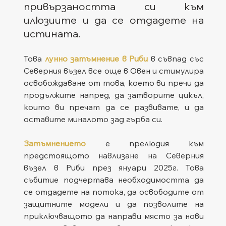
привързаността си към 
илюзиите и да се отдадете на 
истината.
Това
 лунно затъмнение в Риби
 в съвпад със 
Северния възел все още в Овен и стимулира 
освобождаване от това, което ви пречи да 
продължите напред, да затворите цикъл, 
които ви пречат да се развивате, и да 
оставите миналото зад гърба си. 
Затъмнението 
е прелюдия към 
предстоящото навлизане на Северния 
възел в Риби през януари 2025г. Това 
събитие подчертава необходимостта да 
се отдадете на потока, да освободите от 
защитните модели и да позволите на 
приключващото да направи място за нови 