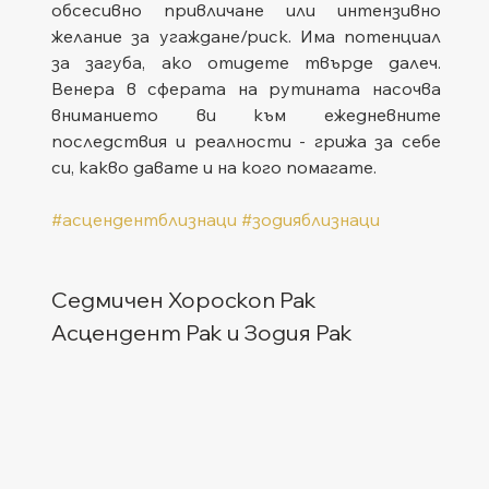
обсесивно привличане или интензивно 
желание за угаждане/риск. Има потенциал 
за загуба, ако отидете твърде далеч. 
Венера в сферата на рутината насочва 
вниманието ви към ежедневните 
последствия и реалности - грижа за себе 
си, какво давате и на кого помагате.
#асцендентблизнаци
#зодияблизнаци
Седмичен Хороскоп Рак
Асцендент Рак и Зодия Рак  