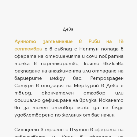
Дева
Лунното затъмнение в Риби на 18 
септември
 е в съвпад с Нептун попада в 
сферата на отношенията и сочи повратна 
точка в партньорство, която включва 
разпадане на ангажимента или отпадане на 
бариерите между вас. Ретрограден 
Сатурн в опозиция на Меркурий в Дева е 
твърд, окончателен отговор или 
официално дефиниране на връзка. Искането 
ви за точен отговор може да не бъде 
удовлетворено по желания от вас начин.
Слънцето в тригон с Плутон в сферата на 
себеизявата и Уран в сферата на 