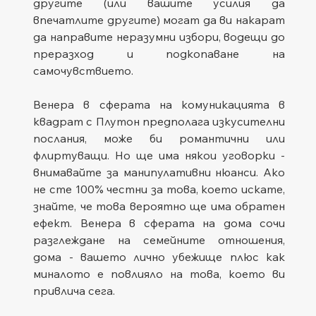
другите (или вашите усилия да 
впечатлите другите) могат да ви накарат 
да направите неразумни избори, водещи до 
преразход и подкопаване на 
самочувствието.
Венера в сферата на комуникацията в 
квадрат с Плутон предполага изкусителни 
послания, може би романтични или 
флиртуващи. Но ще има някои уговорки - 
внимавайте за манипулативни нюанси. Ако 
не сте 100% честни за това, което искате, 
знайте, че това вероятно ще има обратен 
ефект. Венера в сферата на дома сочи 
разглеждане на семейните отношения, 
дома - вашето лично убежище плюс как 
миналото е повлияло на това, което ви 
привлича сега.