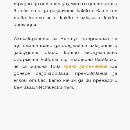
трудно да останем заземени и центрирани 
в себе си и да различите какво е ваше от 
това, което не е, какво е илюзия и какво 
интуиция.
Активирането на Нептун предполага, че 
ще имате шанс да осъзнаете илюзиите и 
заблудите, около които несъзнателно 
оформяте живота си, погрешно вярвайки, 
че са истина. Това 
лунно затъмнение
 ще 
донесе разочароващи преживявания за 
някои от вас, като начин да ви пренасочи 
към вашия Истински път.