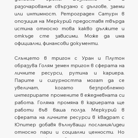
разочарование свързано с дългове, заеми 
или интимност. Ретрограден Сатурн в 
опозиция на Меркурий предоставя твърда 
истина относно това какво дължите и 
откъде сте зависими. Може да има 
официални, финансови документи.
Слънцето в тригон с Уран и Плутон 
образува Голям земен тригон в сферата на 
личните ресурси, рутина и кариера. 
Парите и сигурността могат да се 
увеличат, когато безпроблемно 
интегрирате промените в ежедневната си 
работа. Голяма промяна в кариерата ще 
работи във ваша полза. Меркурий в 
сферата на личните ресурси в квадрат с 
Юпитер добавя вълнуващи послания/идеи 
относно пари и социални ценности. Но 