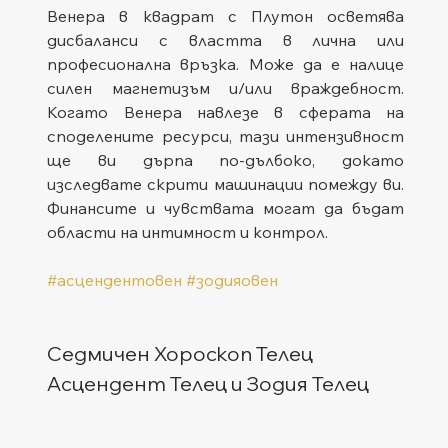
Венера в квадрат с Плутон осветява 
дисбаланси с властта в лична или 
професионална връзка. Може да е налице 
силен магнетизъм и/или враждебност. 
Когато Венера навлезе в сферата на 
споделените ресурси, тази интензивност 
ще ви дърпа по-дълбоко, докато 
изследвате скрити машинации помежду ви. 
Финансите и чувствата могат да бъдат 
области на интимност и контрол.
#асцендентовен
#зодияовен
Седмичен Хороскоп Телец
Асцендент Телец и Зодия Телец