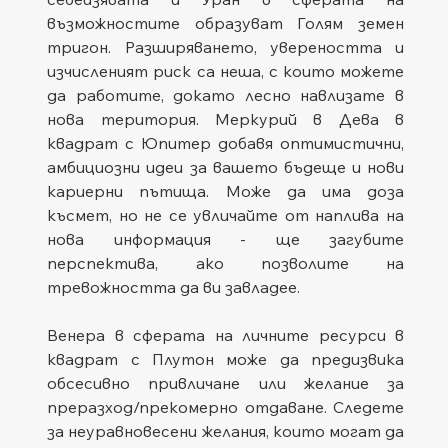
възможностите образуват Голям земен 
тригон. Разширяването, увереността и 
изчисленият риск са неша, с които можете 
да работите, докато лесно навлизате в 
нова територия. Меркурий в Дева в 
квадрат с Юпитер добавя оптимистични, 
амбициозни идеи за вашето бъдеще и нови 
кариерни пътища. Може да има доза 
късмет, но не се увличайте от наплива на 
нова информация - ще загубите 
перспектива, ако позволите на 
тревожността да ви завладее.
Венера в сферата на личните ресурси в 
квадрат с Плутон може да предизвика 
обсесивно привличане или желание за 
преразход/прекомерно отдаване. Следете 
за неуравновесени желания, които могат да 