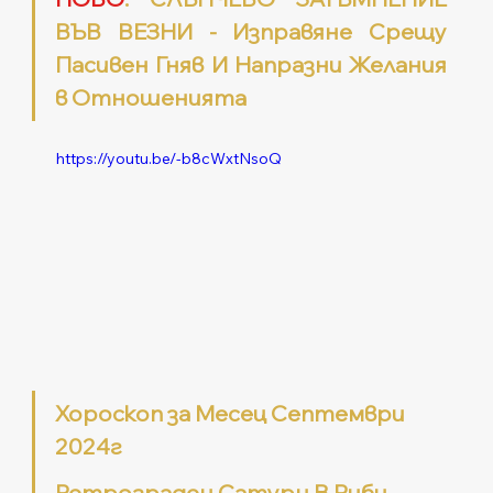
ВЪВ ВЕЗНИ - Изправяне Срещу 
Пасивен Гняв И Напразни Желания 
в Отношенията
https://youtu.be/-b8cWxtNsoQ
Хороскоп за Месец Септември 
2024г
Ретрограден Сатурн В Риби - 