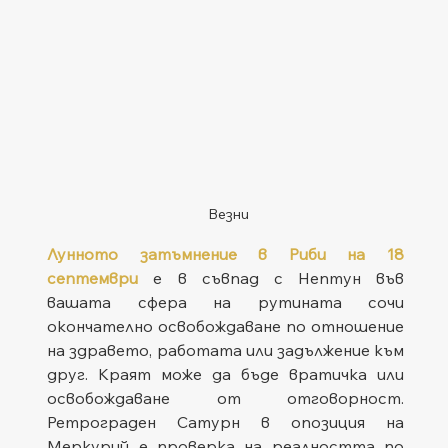
Везни
Лунното затъмнение в Риби на 18 
септември
 е в съвпад с Нептун във 
вашата сфера на рутината сочи 
окончателно освобождаване по отношение 
на здравето, работата или задължение към 
друг. Краят може да бъде вратичка или 
освобождаване от отговорност. 
Ретрограден Сатурн в опозиция на 
Меркурий е проверка на реалността по 