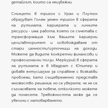
детайлът, които са неизбежни.
Слънцето в тригон с Уран и Плутон 
образуват Голям земен тригон в сферата 
на рутината, кариерата и личните 
ресурси - има работа, която се съчетава с 
трансформация към вашите кариерни 
цели/авторитет и освобождаване от 
стари ценности/източници на доходи. 
Можете да видите конкретни финансови и 
професионални ползи. Меркурий в сферата 
на рутината е в квадрат с Юпитер и 
добавя ентусиазъм за справяне с всякакви 
проблеми, като същевременно представя 
множество решения, но се уверете, че не се 
съгласявате на повече, отколкото можете 
да понесете. Тревожността може да се 
увеличи с натоварването.