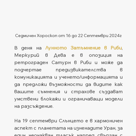
Седмичен Хороскоп от 16 до 22 Септември 2024г
В деня на 
Лунното Затъмнение в Риби
, 
Меркурий в Дева е в опозиция на 
ретрограден Сатурн в Риби и може да 
подчертае предизвикателства в 
комуникацията и ученето/информацията и 
да предложи възможности да видите как 
вашите съмнения и страхове създават 
умствени блокажи и ограничаващи модели 
на разсъждение.
На 19 септември Слънцето е в хармоничен 
аспект с планетата 
на изненадите Уран, за 
един неочакван тласък напред свързан с 