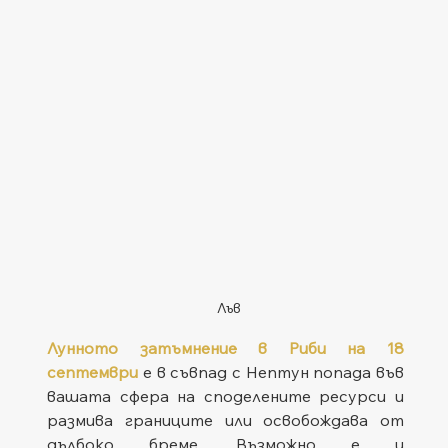
Лъв
Лунното затъмнение в Риби на 18 
септември
 е в съвпад с Нептун попада във 
вашата сфера на споделените ресурси и 
размива границите или освобождава от 
дълбоко бреме. Възможно е и 