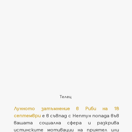
Телец
Лунното затъмнение в Риби на 18 
септември
 е в съвпад с Нептун попада във 
вашата социална сфера и разкрива 
истинските мотивации на приятел или 