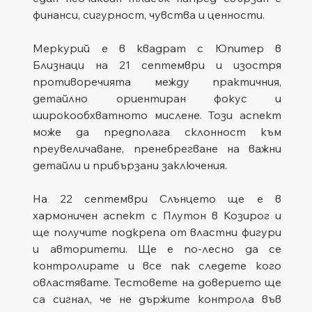
финанси, сигурност, чувства и ценности.
Меркурий е в квадрат с Юпитер в 
Близнаци на 21 септември и изостря 
противоречията между практичния, 
детайлно ориентиран фокус и 
широкообхватното мислене. Този аспект 
може да предполага склонност към 
преувеличаване, пренебрегване на важни 
детайли и прибързани заключения.
На 22 септември Слънцето ще е в 
хармоничен аспект с Плутон в Козирог и 
ще получите подкрепа от властни фигури 
и авторитети. Ще е по-лесно да се 
контролирате и все пак следете кого 
овластявате. Тестовете на доверието ще 
са сигнал, че не държите контрола във 