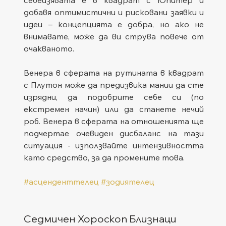
себеизявата е в квадрат с Юпитер и 
добавя оптимистични и рисковани заявки и 
идеи – концепцията е добра, но ако не 
внимавате, може да ви струва повече от 
очакваното.
Венера в сферата на рутината в квадрат 
с Плутон може да предизвика мании да сте 
изрядни, да подобрите себе си (по 
екстремен начин) или да станете нечий 
роб. Венера в сферата на отношенията ще 
подчертае очевиден дисбаланс на тази 
ситуация - използвайте интензивността 
като средство, за да промените това.
#асценденттелец
#зодиятелец
Седмичен Хороскоп Близнаци