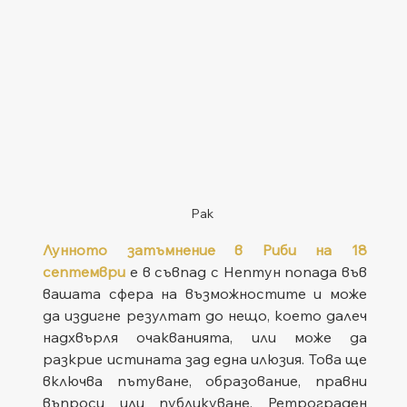
Рак
Лунното затъмнение в Риби на 18 
септември
 е в съвпад с Нептун попада във 
вашата сфера на възможностите и може 
да издигне резултат до нещо, което далеч 
надхвърля очакванията, или може да 
разкрие истината зад една илюзия. Това ще 
включва пътуване, образование, правни 
въпроси или публикуване. Ретрограден 