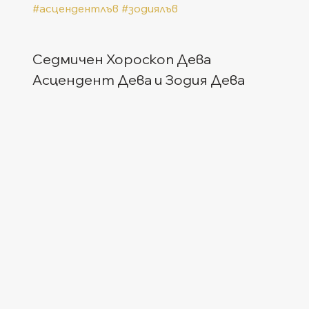
#асцендентлъв
#зодиялъв
Седмичен Хороскоп Дева
Асцендент Дева и Зодия Дева