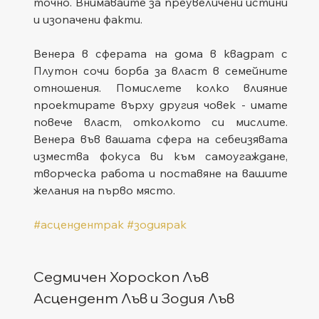
точно. Внимавайте за преувеличени истини 
и изопачени факти.
Венера в сферата на дома в квадрат с 
Плутон сочи борба за власт в семейните 
отношения. Помислете колко влияние 
проектирате върху другия човек - имате 
повече власт, отколкото си мислите. 
Венера във вашата сфера на себеизявата 
измества фокуса ви към самоугаждане, 
творческа работа и поставяне на вашите 
желания на първо място.
#асцендентрак
#зодиярак
Седмичен Хороскоп Лъв
Асцендент Лъв и Зодия Лъв