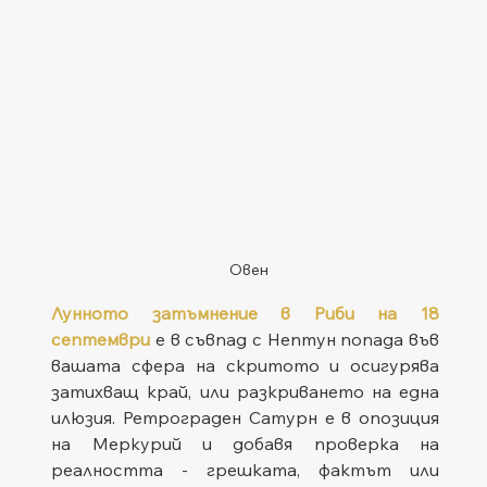
Овен
Лунното затъмнение в Риби на 18 
септември
 е в съвпад с Нептун попада във 
вашата сфера на скритото и осигурява 
затихващ край, или разкриването на една 
илюзия. Ретрограден Сатурн е в опозиция 
на Меркурий и добавя проверка на 
реалността - грешката, фактът или 