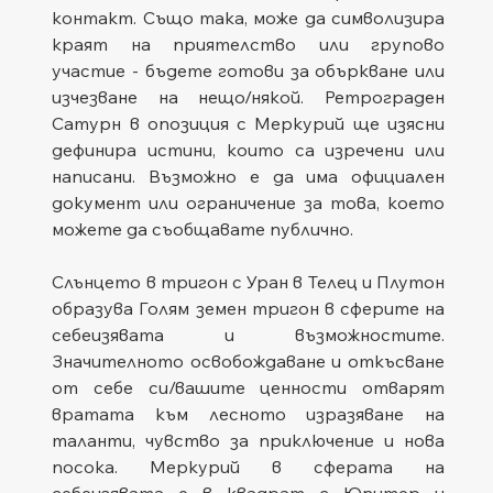
контакт. Също така, може да символизира 
краят на приятелство или групово 
участие - бъдете готови за объркване или 
изчезване на нещо/някой. Ретрограден 
Сатурн в опозиция с Меркурий ще изясни 
дефинира истини, които са изречени или 
написани. Възможно е да има официален 
документ или ограничение за това, което 
можете да съобщавате публично.
Слънцето в тригон с Уран в Телец и Плутон 
образува Голям земен тригон в сферите на 
себеизявата и възможностите. 
Значителното освобождаване и откъсване 
от себе си/вашите ценности отварят 
вратата към лесното изразяване на 
таланти, чувство за приключение и нова 
посока. Меркурий в сферата на 