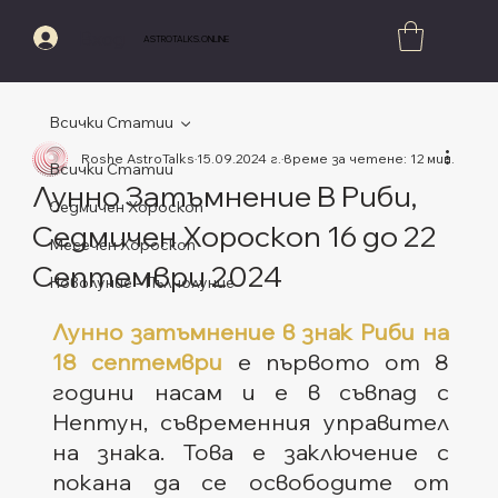
Вход
ASTROTALKS.ONLINE
Всички Статии
Roshe AstroTalks
15.09.2024 г.
време за четене: 12 мин.
Всички Статии
Лунно Затъмнение В Риби,
Седмичен Хороскоп
Седмичен Хороскоп 16 до 22
Месечен Хороскоп
Септември 2024
Новолуние - Пълнолуние
Оценено с NaN от 5 звезди.
Лунно затъмнение в знак Риби на 
18 септември
 е първото от 8 
години насам и е в съвпад с 
Нептун, съвременния управител 
на знака. Това е заключение с 
покана да се освободите от 