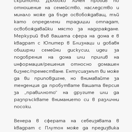
скритото. Дълбоко личен пробив по 
отношение на семейство, наследство и 
минало може да бъде освобождаващ, тъй 
като определени традиции отпадат, 
освобождавайки място за надграждане. 
Меркурий във вашата сфера на дома е в 
квадрат с Юпитер в Близнаци и добавя 
обширни семейни дискусии, идеи за 
подобрения на дома или прилив на 
информация/решения относно домашен 
бизнес/преместване. Ентусиазмът ви може 
да ви приповдигне, но внимавайте за 
тенденция да пробутвате вашата версия 
за „правилното“ на другите или да 
разпръсквате вниманието си в различни 
посоки.
Венера в сферата на себеизявата в 
квадрат с Плутон може да предизвика 