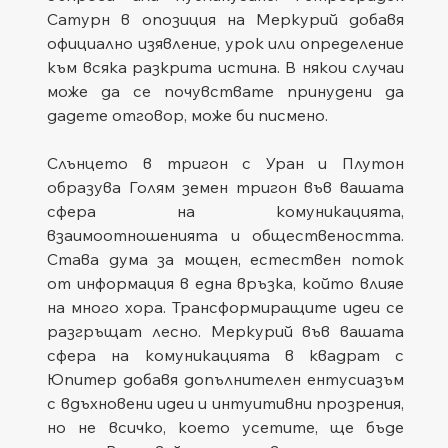
Сатурн в опозиция на Меркурий добавя 
официално изявление, урок или определение 
към всяка разкрита истина. В някои случаи 
може да се почувствате принудени да 
дадете отговор, може би писмено.
Слънцето в тригон с Уран и Плутон 
образува Голям земен тригон във вашата 
сфера на комуникацията, 
взаимоотношенията и обществеността. 
Става дума за мощен, естествен поток 
от информация в една връзка, който влияе 
на много хора. Трансформиращите идеи се 
разгръщат лесно. Меркурий във вашата 
сфера на комуникацията в квадрат с 
Юпитер добавя допълнителен ентусиазъм 
с вдъхновени идеи и интуитивни прозрения, 
но не всичко, което усетите, ще бъде 