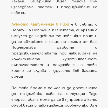
начала. Северният възел тласка към 
изследваме, растеж и предизвикване на 
себе си.
Лунното затъмнение в Риби
 е в съвпад с 
Нептун, а Нептун е планетата, свързана с 
импулса да надхвърлите човешкия опит и 
да се свържете с нещо по-голямо от вас. 
Подчертава дарбите и 
предизвикателствата при навигиране на 
колективната чувствителност, 
съпричастност и осъзнаване на това, 
което се случва с другите във вашата 
среда.
По това време е по-лесно да достигнете 
до по-дълбоки нива на интуиция. Тази 
енергия обаче може да се възприема и като 
объркваща и завладяваща, особено ако ви е 